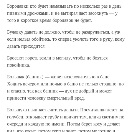
Бородавки кто будет намазывать по несколько раз в день
пивными дрожжами, и не вытирая даст засохнуть — у
того в короткое время бородавок не будет.
Булавку давать не должно, чтобы не раздружиться, а уж
если нельзя обойтись, то сперва уколоть того в руку, кому
давать приходится.
Бросают горсть земли в могилу, чтобы не бояться
покойника.
Большак (банник) — живет исключительно в бане.
Ходить вечером или ночью в баню не только страшно, но
и опасно, так как банник — дух не добрый и может
принести человеку смертельный вред.
Большуха начинает считать деньги. Посчитавши лезет на
голубец, открывает трубу и кричит там, клича скотину по
очереди и каждую по имени. Потом берет косу и делает
вид, что косит, потом серп и жнет, потом молотило и