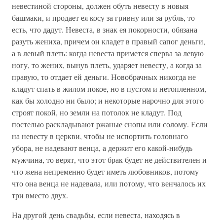
невестиной стороны, должен обуть невесту в новыя
башмаки, и продает ея косу за гривну или за рубль, то
есть, что дадут. Невеста, в знак ея покорности, обязана
разуть жениха, причем он кладет в правый сапог деньги,
а в левый плеть: когда невеста примется сперва за левую
ногу, то жених, вынув плеть, ударяет невесту, а когда за
правую, то отдает ей деньги. Новобрачных никогда не
кладут спать в жилом покое, но в пустом и нетопленном,
как бы холодно ни было; и некоторые нарочно для этого
строят покой, но земли на потолок не кладут. Под
постелью раскладывают ржаные снопы или солому. Если
на невесту в церкви, чтобы не испортить головнаго
убора, не надевают венца, а держит его какой-нибудь
мужчина, то верят, что этот брак будет не действителен и
что жена непременно будет иметь любовников, потому
что она венца не надевала, или потому, что венчалось их
три вместо двух.
На другой день свадьбы, если невеста, находясь в