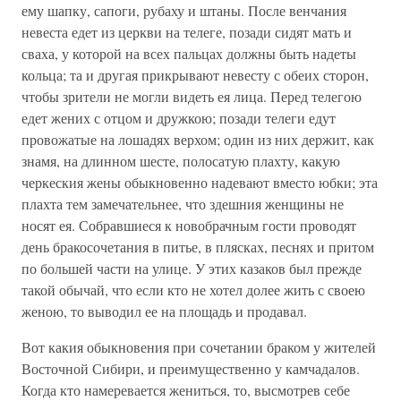
ему шапку, сапоги, рубаху и штаны. После венчания
невеста едет из церкви на телеге, позади сидят мать и
сваха, у которой на всех пальцах должны быть надеты
кольца; та и другая прикрывают невесту с обеих сторон,
чтобы зрители не могли видеть ея лица. Перед телегою
едет жених с отцом и дружкою; позади телеги едут
провожатые на лошадях верхом; один из них держит, как
знамя, на длинном шесте, полосатую плахту, какую
черкеския жены обыкновенно надевают вместо юбки; эта
плахта тем замечательнее, что здешния женщины не
носят ея. Собравшиеся к новобрачным гости проводят
день бракосочетания в питье, в плясках, песнях и притом
по большей части на улице. У этих казаков был прежде
такой обычай, что если кто не хотел долее жить с своею
женою, то выводил ее на площадь и продавал.
Вот какия обыкновения при сочетании браком у жителей
Восточной Сибири, и преимущественно у камчадалов.
Когда кто намеревается жениться, то, высмотрев себе