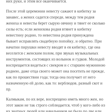
них руки, и этим все оканчивается.
После этой церемонии невесту сажают в кибитку за
занавес, а жених садится спереди, между тем родня
жениха и невесты берет сырую овчину и тянет ее сколько
силы есть; если женихова родня втянет в кибитку
невестину родню, то невестина родня принуждена
бывает исправлять свадебную попойку, и обратно. При
начатии пирушки невесту вводят в ея кибитку, где она
веселится с женским полом, при звуках музыкальных
инструментов, состоящих из волынок и гудков. Молодой
воспрещается видеться с свекром и с старшею мужниною
роднею, даже отца своего может она посетить не прежде,
как по прошествии года; тогда она получает от него
назначенную ей долю, как то: верблюдов, разный скот и
пр.
Калмыкам, по их вере, воспрещено иметь много жен, но
этот закон не так строго соблюдается, чтоб у кого-либо из
их знатных людей или начальников не было по две или