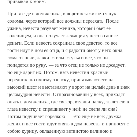
привыкай к моим.
При въезде в дом жениха, в воротах зажигается пук
соломы, через который все должны переехать. После
ужина, невеста разувает жениха, который бьет ее
голенищем, и она получает лежащия у него в сапоге
деньги. Если невеста сохранила свое девство, то все
гости идут в дом ея отца, и с радости бьют у него окна,
ломают печи, лавки, столы, стулья и все, что ни
попадется по руку, — за что отец не только не досадует,
но еще дарит их. Потом, взяв невестин красный
передник, по ихнему запаску, привязывают его на
высокий шест и выставляют у ворот на целый день в знак
целомудрия невесты. Отпраздновавши у всех, приходят
опять в дом жениха, где свекор, взявши палку, тычет ею в
глаза невестку и спрашивает у ней: не слепа ли она?
Потом подчивает горелкою — Это еще не все: дружка,
жених и все гости идут опять в дом невесты и приносят с
собою курицу, окладенную ветвистою калиною и