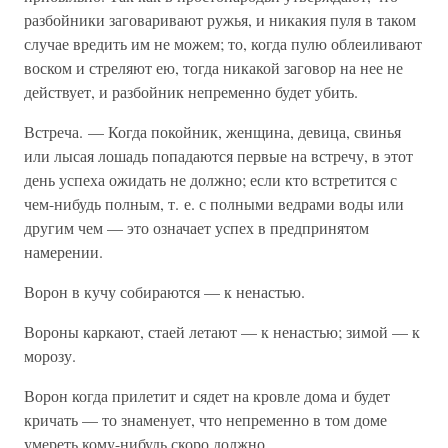
разбойники заговаривают ружья, и никакия пуля в таком
случае вредить им не можем; то, когда пулю облеиливают
воском и стреляют ею, тогда никакой заговор на нее не
действует, и разбойник непременно будет убить.
Встреча. — Когда покойник, женщина, девица, свинья
или лысая лошадь попадаются первые на встречу, в этот
день успеха ожидать не должно; если кто встретится с
чем-нибудь полным, т. е. с полными ведрами воды или
другим чем — это означает успех в предпринятом
намерении.
Ворон в кучу собираются — к ненастью.
Вороны каркают, стаей летают — к ненастью; зимой — к
морозу.
Ворон когда прилетит и сядет на кровле дома и будет
кричать — то знаменует, что непременно в том доме
умереть кому-нибудь скоро должно.