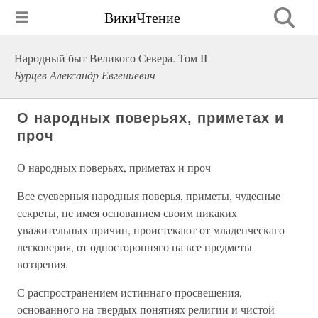
ВикиЧтение
Народный быт Великого Севера. Том II
Бурцев Александр Евгениевич
О народных поверьях, приметах и
проч
О народных поверьях, приметах и проч
Все суеверныя народныя поверья, приметы, чудесные
секреты, не имея основанием своим никаких
уважительных причин, проистекают от младенческаго
легковерия, от односторонняго на все предметы
воззрения.
С распространением истиннаго просвещения,
основанного на твердых понятиях религии и чистой