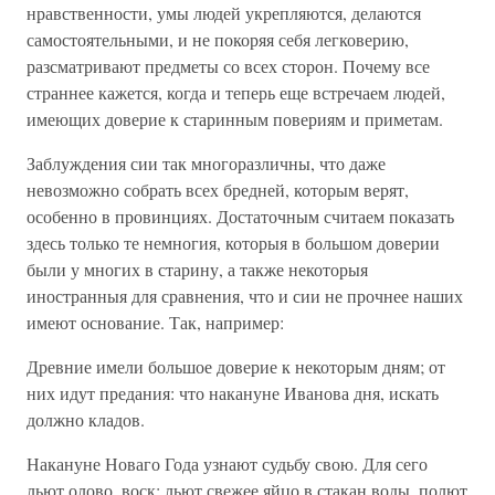
нравственности, умы людей укрепляются, делаются
самостоятельными, и не покоряя себя легковерию,
разсматривают предметы со всех сторон. Почему все
страннее кажется, когда и теперь еще встречаем людей,
имеющих доверие к старинным повериям и приметам.
Заблуждения сии так многоразличны, что даже
невозможно собрать всех бредней, которым верят,
особенно в провинциях. Достаточным считаем показать
здесь только те немногия, которыя в большом доверии
были у многих в старину, а также некоторыя
иностранныя для сравнения, что и сии не прочнее наших
имеют основание. Так, например:
Древние имели большое доверие к некоторым дням; от
них идут предания: что накануне Иванова дня, искать
должно кладов.
Накануне Новаго Года узнают судьбу свою. Для сего
льют олово, воск; льют свежее яйцо в стакан воды, полют