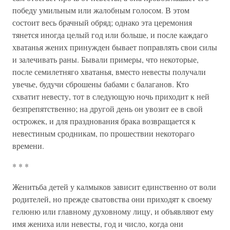
победу умильным или жалобным голосом. В этом
состоит весь брачный обряд; однако эта церемония
тянется иногда целый год или больше, и после каждаго
хватанья жених принужден бывает поправлять свои силы
и залечивать раны. Бывали примеры, что некоторые,
после семилетняго хватанья, вместо невесты получали
увечье, будучи сброшены бабами с балаганов. Кто
схватит невесту, тот в следующую ночь приходит к ней
безпрепятственно; на другой день он увозит ее в свой
острожек, и для празднования брака возвращается к
невестиным сродникам, по прошествии некотораго
времени.
* * *
Женитьба детей у калмыков зависит единственно от воли
родителей, но прежде сватовства они приходят к своему
гелюню или главному духовному лицу, и объявляют ему
имя жениха или невесты, год и число, когда они