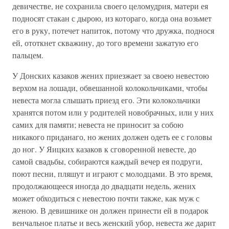
девичестве, не сохранила своего целомудрия, матери ея
подносят стакан с дырою, из котораго, когда она возьмет
его в руку, потечет напиток, потому что дружка, поднося
ей, ототкнет скважину, до того времени зажатую его
пальцем.
У Донских казаков жених приезжает за своею невестою
верхом на лошади, обвешанной колокольчиками, чтобы
невеста могла слышать приезд его. Эти колокольчики
хранятся потом или у родителей новобрачных, или у них
самих для памяти; невеста не приносит за собою
никакого приданаго, но жених должен одеть ее с головы
до ног. У Яицких казаков к сговоренной невесте, до
самой свадьбы, собираются каждый вечер ея подруги,
поют песни, пляшут и играют с молодцами. В это время,
продолжающееся иногда до двадцати недель, жених
может обходиться с невестою почти также, как муж с
женою. В девишнике он должен принести ей в подарок
венчальное платье и весь женский убор, невеста же дарит