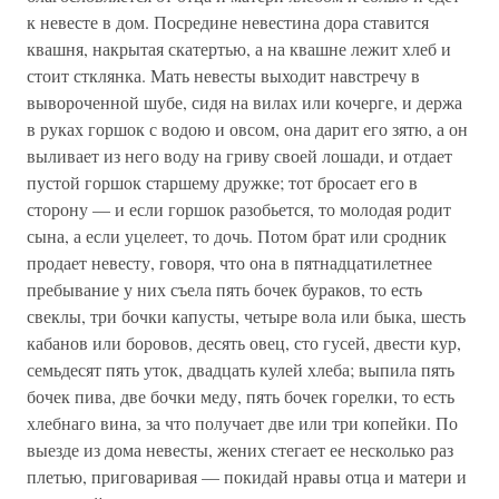
к невесте в дом. Посредине невестина дора ставится
квашня, накрытая скатертью, а на квашне лежит хлеб и
стоит стклянка. Мать невесты выходит навстречу в
вывороченной шубе, сидя на вилах или кочерге, и держа
в руках горшок с водою и овсом, она дарит его зятю, а он
выливает из него воду на гриву своей лошади, и отдает
пустой горшок старшему дружке; тот бросает его в
сторону — и если горшок разобьется, то молодая родит
сына, а если уцелеет, то дочь. Потом брат или сродник
продает невесту, говоря, что она в пятнадцатилетнее
пребывание у них съела пять бочек бураков, то есть
свеклы, три бочки капусты, четыре вола или быка, шесть
кабанов или боровов, десять овец, сто гусей, двести кур,
семьдесят пять уток, двадцать кулей хлеба; выпила пять
бочек пива, две бочки меду, пять бочек горелки, то есть
хлебнаго вина, за что получает две или три копейки. По
выезде из дома невесты, жених стегает ее несколько раз
плетью, приговаривая — покидай нравы отца и матери и