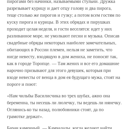
пирогами без начинки, называемыми стульни. Дружка
разрезывает курицу и дает отцу голову и два пирога,
теще столько же пирогов и гузку; а потом всем гостям по
куску пирога и курицы. В этих обрядах и пирушках
проходит целая неделя, и гости веселятся: идет у них
разливанное море, не умолкают песни и музыка. Описав
свадебные обряды некоторых наиболее замечательных,
обитающих в России племен, нельзя не заметить, что
нигде невесту, входящую в дом жениха, не поносят так,
как в городе Торопце. — Там жених и все его домашние
нарочно призывают для этого девушек, которыя при
входе невесты от венца в дом ея будущаго мужа, стоят на
пороге и поют:
«Нам чильбы Василисчика во трех шубах, ажно она
беременна, ты несешь ли люлечку, ты ведешь ли нянечку.
Оглянись-ко ты назад, полюбовники стоят, да по
грамотке держат».
Баран каменный. — Камчадалы, когда желают найти