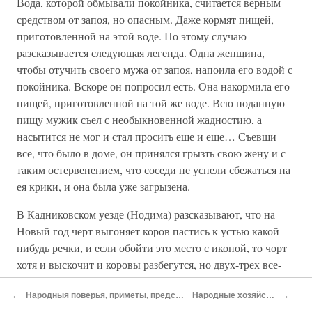
Вода, которой обмывали покойника, считается верным
средством от запоя, но опасным. Даже кормят пищей,
приготовленной на этой воде. По этому случаю
разсказывается следующая легенда. Одна женщина,
чтобы отучить своего мужа от запоя, напоила его водой с
покойника. Вскоре он попросил есть. Она накормила его
пищей, приготовленной на той же воде. Всю поданную
пищу мужик съел с необыкновенной жадностию, а
насытится не мог и стал просить еще и еще… Съевши
все, что было в доме, он принялся грызть свою жену и с
таким остервенением, что соседи не успели сбежаться на
ея крики, и она была уже загрызена.
В Кадниковском уезде (Нодима) разсказывают, что на
Новый год черт выгоняет коров пастись к устью какой-
нибудь речки, и если обойти это место с иконой, то чорт
хотя и выскочит и коровы разбегутся, но двух-трех все-
таки можно успеть захватить. Коровы эти какия нибудь
←
→
Народныя поверья, приметы, предсказания, предразсудки и обычаи
Народные хозяйственные приметы
«хватанныя» или «проклятыя».