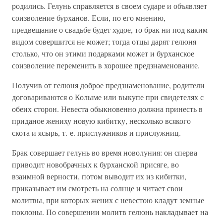
родились. Гелунь справляется в своем сударе и объявляет
соизволение бурханов. Если, по его мнению,
предвещание о свадьбе будет худое, то брак ни под каким
видом совершится не может; тогда отцы дарят гелюня
столько, что он этими подарками может и бурханское
соизволение переменить в хорошее предзнаменование.
Получив от гелюня доброе предзнаменование, родители
договариваются о Колыме или выкупе при свидетелях с
обеих сторон. Невеста обыкновенно должна принесть в
приданое жениху новую кибитку, несколько всякого
скота и ясырь, т. е. прислужников и прислужниц.
Брак совершает гелунь во время новолуния: он сперва
приводит новобрачных к бурханской присяге, во
взаимной верности, потом выводит их из кибитки,
приказывает им смотреть на солнце и читает свои
молитвы, при которых жених с невестою кладут земные
поклоны. По совершении молитв гелюнь накладывает на