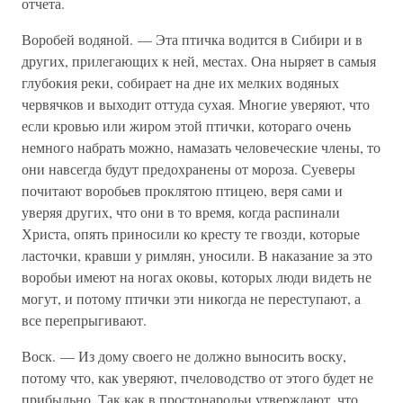
отчета.
Воробей водяной. — Эта птичка водится в Сибири и в
других, прилегающих к ней, местах. Она ныряет в самыя
глубокия реки, собирает на дне их мелких водяных
червячков и выходит оттуда сухая. Многие уверяют, что
если кровью или жиром этой птички, котораго очень
немного набрать можно, намазать человеческие члены, то
они навсегда будут предохранены от мороза. Суеверы
почитают воробьев проклятою птицею, веря сами и
уверяя других, что они в то время, когда распинали
Христа, опять приносили ко кресту те гвозди, которые
ласточки, кравши у римлян, уносили. В наказание за это
воробьи имеют на ногах оковы, которых люди видеть не
могут, и потому птички эти никогда не переступают, а
все перепрыгивают.
Воск. — Из дому своего не должно выносить воску,
потому что, как уверяют, пчеловодство от этого будет не
прибыльно. Так как в простонародьи утверждают, что