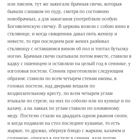
или хмелем, тут же зажигали брачныя свечи, которыя
бывали слишком по пуду, смотря по состоянию
новобрачных, а для зажигания употребляли особую
Богоявленскую свечку. В церковь возили с собою вино в
стклянице, и когда священник давал пить жениху и
невесте, то при последнем разе жених разбивал
сткляницу с оставшимся вином об пол и топтал бутылку
ногою. Брачныя свечи скатывали потом вместе, ставили в
кадку с пшеницею и оставляли на целый год в сеннике, у
изголовья постели. Сенник приготовляли следующим
образом: ставили по всем четырем стенам иконы, в
головах постели, над дверьми вешали по
воздвизательному кресту, по всем четырем углам
втыкали по стреле, на них по соболю или по кунице и по
калачу, а на лавках по углам ставили по оловянному
меду. Постелю стлали на двадцать одном ржаном снопе,
и когда подавали на стол последнее кушанье, то есть
жаркое, то дружко, обернув блюдо с жарким, калачем и
солонкою, относил к постеле в сенник, куда потом