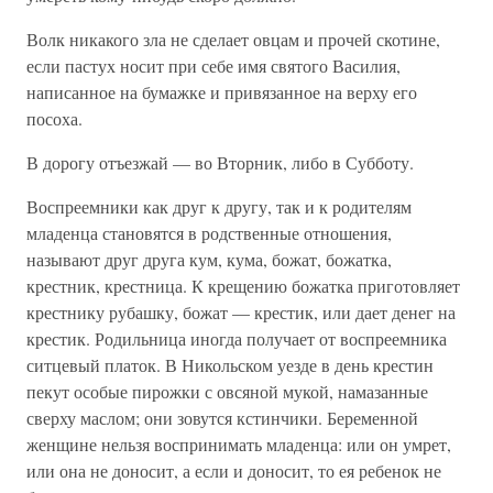
Волк никакого зла не сделает овцам и прочей скотине,
если пастух носит при себе имя святого Василия,
написанное на бумажке и привязанное на верху его
посоха.
В дорогу отъезжай — во Вторник, либо в Субботу.
Воспреемники как друг к другу, так и к родителям
младенца становятся в родственные отношения,
называют друг друга кум, кума, божат, божатка,
крестник, крестница. К крещению божатка приготовляет
крестнику рубашку, божат — крестик, или дает денег на
крестик. Родильница иногда получает от воспреемника
ситцевый платок. В Никольском уезде в день крестин
пекут особые пирожки с овсяной мукой, намазанные
сверху маслом; они зовутся кстинчики. Беременной
женщине нельзя воспринимать младенца: или он умрет,
или она не доносит, а если и доносит, то ея ребенок не