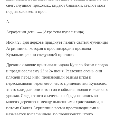
снег, слушают прохожих, кидают башмаки, стелют мост
под изголовьем и проч.
А.
Аграфенин день. — (Аграфена купальница).
Июня 23 дня церковь празднует память святыя мученицы
Агриппины, которая в простонародии прозвана
Купальницею по следующей причине:
Древние славяне признавали идола Купало богом плодов
и праздновали ему 23 и 24 июня. Разложив огонь, они
плясали перед ним, производили разныя игры и
перескакивали через него, часто припевая имя Купалово,
за это ожидали они в тот год изобилия плодов и великаго
урожая. Следы этого языческаго обряда остались во
многих деревнях и между нынешними христианами, а
потому Святая Агриппина всеми простолюдинами и
называется Купальницею, по проивзодству этого