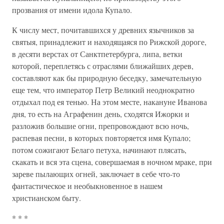
прозвания от имени идола Купало.
К числу мест, почитавшихся у древних язычников за
святыя, принадлежит и находящаяся по Рижской дороге,
в десяти верстах от Санктпетербурга, липа, ветки
которой, переплетясь с отраслями ближайших дерев,
составляют как бы природную беседку, замечательную
еще тем, что император Петр Великий неоднократно
отдыхал под ея тенью. На этом месте, накануне Иванова
дня, то есть на Аграфенин день, сходятся Ижорки и
разложив большие огни, препровождают всю ночь,
распевая песни, в которых повторяется имя Купало;
потом сожигают Белаго петуха, начинают плясать,
скакать и вся эта сцена, совершаемая в ночном мраке, при
зареве пылающих огней, заключает в себе что-то
фантастическое и необыкновенное в нашем
христианском быту.
* * *