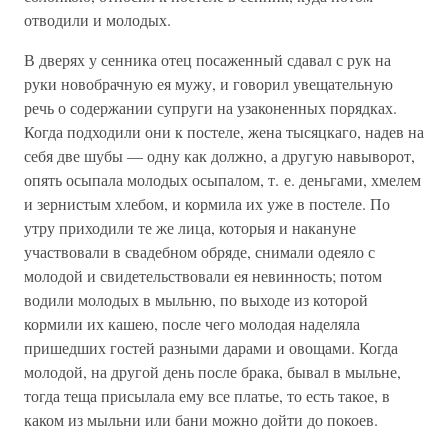
отводили и молодых.
В дверях у сенника отец посаженный сдавал с рук на
руки новобрачную ея мужу, и говорил увещательную
речь о содержании супруги на узаконенных порядках.
Когда подходили они к постеле, жена тысяцкаго, надев на
себя две шубы — одну как должно, а другую навыворот,
опять осыпала молодых осыпалом, т. е. деньгами, хмелем
и зернистым хлебом, и кормила их уже в постеле. По
утру приходили те же лица, которыя и накануне
участвовали в свадебном обряде, снимали одеяло с
молодой и свидетельствовали ея невинность; потом
водили молодых в мыльню, по выходе из которой
кормили их кашею, после чего молодая наделяла
пришедших гостей разными дарами и овощами. Когда
молодой, на другой день после брака, бывал в мыльне,
тогда теща присылала ему все платье, то есть такое, в
каком из мыльни или бани можно дойти до покоев.