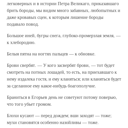
легковерных и в истории Петра Великаго, приказавшаго
брить бороды, мы видим много забавных, любопытных и
даже кровавых сцен, к которым лишение бороды
подавало повод.
Большое иней, бугры снега, глубоко-промерзлая земля, —
к хлебородию.
Белыя пятна на ногтях пальцев — к обновке.
Брови свербят. — У кого засвербят брови, — тот будет
смотреть на потных лошадей, то есть, на приехавшаго к
нему издалека гостя, и ему кланяться; или кланяться будет
за сделанное ему какое-нибудь боагополучие.
Браниться в Егорьев день не советуют потому поверью,
что того убьет громом.
Блохи кусают — перед дождем; вши заходят — тоже;
мухи становятся особенно назойливы — тоже.