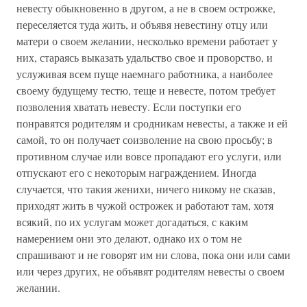
невесту обыкновенно в другом, а не в своем острожке,
переселяется туда жить, и объявя невестину отцу или
матери о своем желании, несколько времени работает у
них, стараясь выказать удальство свое и проворство, и
услуживая всем пуще наемнаго работника, а наиболее
своему будущему тестю, теще и невесте, потом требует
позволения хватать невесту. Если поступки его
понравятся родителям и сродникам невесты, а также и ей
самой, то он получает соизволение на свою просьбу; в
противном случае или вовсе пропадают его услуги, или
отпускают его с некоторым награждением. Иногда
случается, что такия женихи, ничего никому не сказав,
приходят жить в чужой острожек и работают там, хотя
всякий, по их услугам может догадаться, с каким
намерением они это делают, однако их о том не
спрашивают и не говорят им ни слова, пока они или сами
или через других, не объявят родителям невесты о своем
желании.