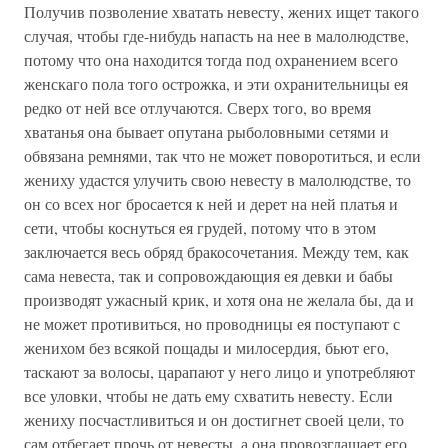
Получив позволение хватать невесту, жених ищет такого
случая, чтобы где-нибудь напасть на нее в малолюдстве,
потому что она находится тогда под охранением всего
женскаго пола того острожка, и эти охранительницы ея
редко от ней все отлучаются. Сверх того, во время
хватанья она бывает опутана рыболовными сетями и
обвязана ремнями, так что не может поворотиться, и если
жениху удастся улучить свою невесту в малолюдстве, то
он со всех ног бросается к ней и дерет на ней платья и
сети, чтобы коснуться ея грудей, потому что в этом
заключается весь обряд бракосочетания. Между тем, как
сама невеста, так и сопровождающия ея девки и бабы
производят ужасный крик, и хотя она не желала бы, да и
не может противиться, но проводницы ея поступают с
женихом без всякой пощады и милосердия, бьют его,
таскают за волосы, царапают у него лицо и употребляют
все уловки, чтобы не дать ему схватить невесту. Если
жениху посчастливиться и он достигнет своей цели, то
сам отбегает прочь от невесты, а она провозглашает его