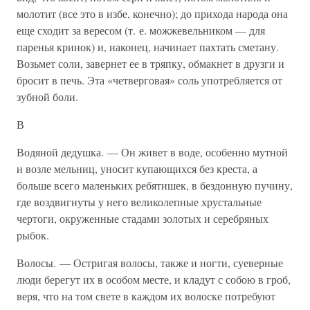
молотит (все это в избе, конечно); до прихода народа она
еще сходит за вересом (т. е. можжевельником — для
паренья кринок) и, наконец, начинает пахтать сметану.
Возьмет соли, завернет ее в тряпку, обмакнет в друзги и
бросит в печь. Эта «четверговая» соль употребляется от
зубной боли.
В
Водяной дедушка. — Он живет в воде, особенно мутной
и возле мельниц, уносит купающихся без креста, а
больше всего маленьких ребятишек, в бездонную пучину,
где воздвигнуты у него великолепные хрустальные
чертоги, окруженные стадами золотых и серебряных
рыбок.
Волосы. — Остригая волосы, также и ногти, суеверные
люди берегут их в особом месте, и кладут с собою в гроб,
веря, что на том свете в каждом их волоске потребуют