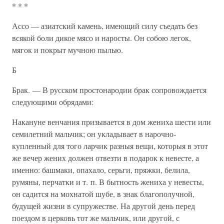
* * *
Ассо — азиатский камень, имеющий силу съедать без
всякой боли дикое мясо и наросты. Он собою легок,
мягок и покрыт мучною пылью.
Б
Брак. — В русском простонародии брак сопровождается
следующими обрядами:
Накануне венчания призывается в дом жениха шести или
семилетний мальчик; он укладывает в нарочно-
купленный для того ларчик разныя вещи, которыя в этот
же вечер жених должен отвезти в подарок к невесте, а
именно: башмаки, опахало, серьги, пряжки, белила,
румяны, перчатки и т. п. В бытность жениха у невесты,
он садится на мохнатой шубе, в знак благополучной,
будущей жизни в супружестве. На другой день перед
поездом в церковь тот же мальчик, или другой, с