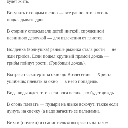
будет жить.
Вступать с гордым в спор — все равно, что в огонь
подкладывать дров.
В старину опоясывали детей ниткой, спряденной
невинною девочкой — для излечения от глистов.
Волденка (волнушка) раньше рыжика стала рости — не
жди грибов. Если пошел крупный прямой дождь —
грибы пойдут рости. (Грибовый дождь).
Вытрясать скатерть за окно до Вознесения — Христа
ушибешь; плевать за окно — в него попадешь.
Вода воды ждет, т. е. если роса велика, то будет дождь.
В огонь плевать — пузыри на языке вскочут; также если
дунуть на свечку (а надо загасить ее пальцами).
Вихти (стельки) из сапог нельзя вытрясать на таком