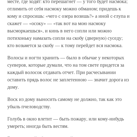
месте, где ходят: кто перешагнет — у того будет насмока;
отлимить от себя насмоку можно обманом; придешь к
кому и спросишь: «чего с озера возишь?» а иной с-глупа и
скажет — «осоку» — «так вот на мою насмоку
высморкаешься», и кинь в него сопли или можно
потихоньку намазать сопли на скобу (дверную) суседу;
кто возьмется за скобу — к тому перейдет вся насмока.
Волосы и ногти хранить — было в обычае у некоторых
суеверов, которые думали, что на том свете придется за
каждый волосок отдавать отчет. При расчесывании
оставить прядь волос не заплетенною — значит дорога из
дому.
Воск из дому выносить самому не должно, так как это
убыль пчеловодству.
Голубь в окно влетит — быть пожару, или кому-нибудь
умереть; иногда быть вестям.