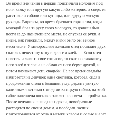
Во время венчания в церкви подстилали молодым под
ноги камку или другую какую-либо материю, а сверх ея
расстилали соболи или куницы, или другую мягкую
рухлядь. Впрочем, во время брачнаго торжества, когда
молодой брал за руку свою молодую, то должен был
вести ее до назначеннаго места, не опуская ее руки, а
иначе, как говорили, между ними было бы вечное
несогласие. У малороссиян женихов отец посылает двух
сватов к невестину отцу и дает им хлеб. — Если отец
невесты изъявить свое согласие, то сваты оставляют у
него хлеб в залог, а на обман от него берут другой, и
потом назначают день свадьбы. На все время свадьбы
избирается из девушек одна светилка, которая, сидя в
продолжении стола в большом углу, держит увитую
калинными ветвями с ягодами казацкую саблю; на этой
сабле налеплена восковая зажженная свеча — тройчатка.
После венчания, вышед из церкви, новобрачные
расходятся по своим домам, а пообедав, жених
благословляется от отца и матери хлебом и солью и едет