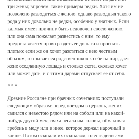
три жены; впрочем, такие примеры редки. Хотя им не
позволено разводиться с женою, однако разводныя такого
рода у них довольно не редки, особенно у знатных. Если
калмык имеет причину быть недоволен своею женою,
или она сама пожелает развестись с ним, то ему
предоставляется право раздеть ее до нага и прогнать
плетью; если же он хочет разстаться с нею честным
образом, то сзывает ея родственников к себе на пир, дает
жене оседланную лошадь и столько скота, сколько хочет
или может дать, и с этими дарами отпускает ее от себя.
* * *
Древние Россияне при брачных сочетаниях поступали
следующим образом: перед поездом в церковь, жених
садился с невестою рядом или на соболи или на какой-
нибудь другой мех; сваха чесала им головы, обмакивая
гребень в меду или в инее, которое держал нарочный в
ковше. Потом осыпали их осыпалом, то есть деньгами