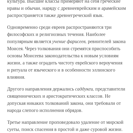
культура. Высшие классы примеряют на себя греческие
нравы и обычаи, наряду с древнееврейским и арамейским
распространяется также древнегреческий язык.
Одновременно среди евреев распространяются три
философских и религиозных течения. Наиболее
популярным является
учение фарисеев,
ревнителей закона
Моисея. Через толкования они стремятся приспособить
основы Моисеева законодательства к новым условиям
жизни, а также оградить чистоту еврейского вероучения
и ритуала от языческого и в особенности эллинского
влияния.
Другого направления держались
саддукеи,
представители
священнических и аристократических классов. Не
допуская никаких толкований закона, они требовали от
народа слепого исполнения обрядов.
Третье направление проповедовало удаление от мирской
суеты, поиск спасения в простой и даже суровой жизни.