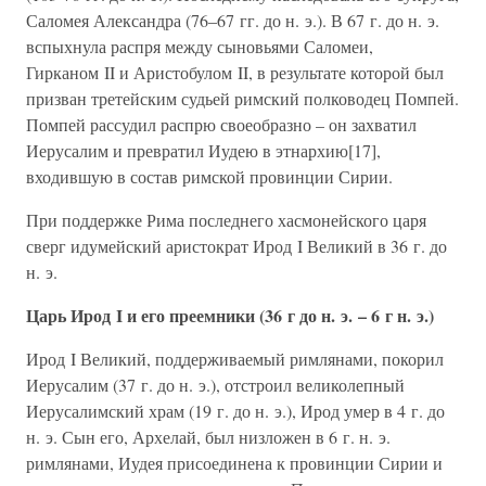
Саломея Александра (76–67 гг. до н. э.). В 67 г. до н. э.
вспыхнула распря между сыновьями Саломеи,
Гирканом II и Аристобулом II, в результате которой был
призван третейским судьей римский полководец Помпей.
Помпей рассудил распрю своеобразно – он захватил
Иерусалим и превратил Иудею в этнархию[17],
входившую в состав римской провинции Сирии.
При поддержке Рима последнего хасмонейского царя
сверг идумейский аристократ Ирод I Великий в 36 г. до
н. э.
Царь Ирод I и его преемники (36 г до н. э. – 6 г н. э.)
Ирод I Великий, поддерживаемый римлянами, покорил
Иерусалим (37 г. до н. э.), отстроил великолепный
Иерусалимский храм (19 г. до н. э.), Ирод умер в 4 г. до
н. э. Сын его, Архелай, был низложен в 6 г. н. э.
римлянами, Иудея присоединена к провинции Сирии и