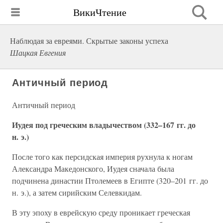
ВикиЧтение
Наблюдая за евреями. Скрытые законы успеха
Шацкая Евгения
Античный период
Античный период
Иудея под греческим владычеством (332–167 гг. до
н. э.)
После того как персидская империя рухнула к ногам
Александра Македонского, Иудея сначала была
подчинена династии Птолемеев в Египте (320–201 гг. до
н. э.), а затем сирийским Селевкидам.
В эту эпоху в еврейскую среду проникает греческая