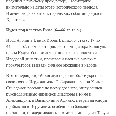
подчинена римскому прокуратору. Посмотрите
внимательно на даты этого исторического периода.
Именно на фоне этих исторических событий родился
Христос…
Иудея под властью Рима (6—66 гг. н. э.)
Ирод Агриппа I, внук Ирода Великого, стал (с 17 по
44 гг. н. э.), по милости римского императора Калигулы,
царем Иудеи. Однако антинациональная политики
Иродовой династии, произвол и насилие римских
прокураторов вызвали сильное брожение в народе.
В этот период еврейская диаспора еще более укрепила
свою связь с Иерусалимом. Собиравшийся при Храме
Синедрион рассылал по всему древнему миру гонцов,
руководя жизнью еврейской диаспоры в Риме и
Александрии, в Вавилонии и Афинах, а евреи диаспоры
прибывали в Иерусалим, особенно на большие
праздники, и задерживались там месяцами, изучая Тору и