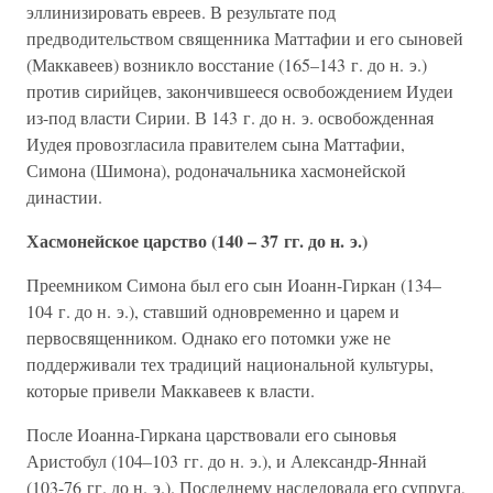
эллинизировать евреев. В результате под
предводительством священника Маттафии и его сыновей
(Маккавеев) возникло восстание (165–143 г. до н. э.)
против сирийцев, закончившееся освобождением Иудеи
из-под власти Сирии. В 143 г. до н. э. освобожденная
Иудея провозгласила правителем сына Маттафии,
Симона (Шимона), родоначальника хасмонейской
династии.
Хасмонейское царство (140 – 37 гг. до н. э.)
Преемником Симона был его сын Иоанн-Гиркан (134–
104 г. до н. э.), ставший одновременно и царем и
первосвященником. Однако его потомки уже не
поддерживали тех традиций национальной культуры,
которые привели Маккавеев к власти.
После Иоанна-Гиркана царствовали его сыновья
Аристобул (104–103 гг. до н. э.), и Александр-Яннай
(103-76 гг. до н. э.). Последнему наследовала его супруга,