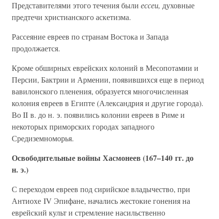
Представителями этого течения были
ессеи,
духовные
предтечи христианского аскетизма.
Рассеяние евреев по странам Востока и Запада
продолжается.
Кроме обширных еврейских колоний в Месопотамии и
Персии, Бактрии и Армении, появившихся еще в период
вавилонского пленения, образуется многочисленная
колония евреев в Египте (Александрия и другие города).
Во II в. до н. э. появились колонии евреев в Риме и
некоторых приморских городах западного
Средиземноморья.
Освободительные войны Хасмонеев (167–140 гг. до
н. э.)
С переходом евреев под сирийское владычество, при
Антиохе IV Эпифане, начались жестокие гонения на
еврейский культ и стремление насильственно