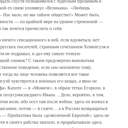
адцать спустя познакомился с чудесным прозаиком и
акой-то связи упомянул «Великана». «Любишь
— Нас мало, но мы тайное общество!» Может быть,
жности — по крайней мере на уровне стремлений —
 так хочется причислить и себя.
 ничего сенсационного в ней, если вдуматься, нет:
русских писателей, странным сочетанием Хемингуэя и
тя не подражал, и дал ему самую точную
едний снимок? С таким предсмертно-виноватым
твенное поведение, если оно непонятно тому,
тогда на лице человека появляется вот такое
уэй чувствуется в военных его вещах, а явно не
рфа» Капоте — в «Момиче», в образе тетки Егорихи, в
и полусумасшедшего Ивана… Дело, вероятно, в том,
ив воли, ибо осел там после войны: здесь он воевал в
 магазине, потом — в газете… а в Россию возвращаться
сь — Прибалтика была «дозволенной Европой»; здесь не
отя и своего рабства хватало, и прорабатывали здесь