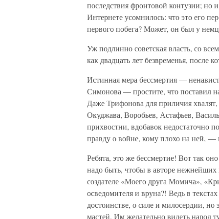
последствия фронтовой контузии; но и 
Интернете усомнилось: что это его пер
первого побега? Может, он был у нем
Уж подлинно советская власть, со все
как двадцать лет безвременья, после к
Истинная мера бессмертия — ненависть
Симонова — простите, что поставил н
Даже Трифонова для приличия хвалят, 
Окуджава, Воробьев, Астафьев, Васи
прихвостни, вдобавок недостаточно по
правду о войне, кому плохо на ней, —
Ребята, это же бессмертие! Вот так он
надо быть, чтобы в авторе нежнейших 
создателе «Моего друга Момича», «Кр
осведомителя и вруна?! Ведь в текстах
достоинстве, о силе и милосердии, но 
мастей. Им желательно видеть народ т