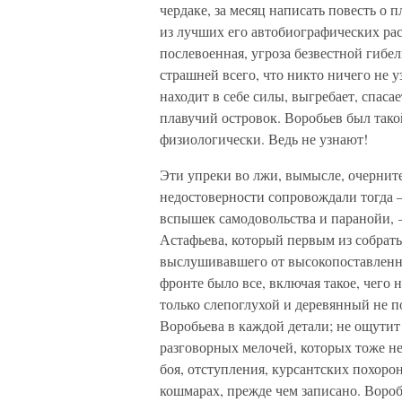
чердаке, за месяц написать повесть о 
из лучших его автобиографических ра
послевоенная, угроза безвестной гибе
страшней всего, что никто ничего не у
находит в себе силы, выгребает, спаса
плавучий островок. Воробьев был тако
физиологически. Ведь не узнают!
Эти упреки во лжи, вымысле, очерните
недостоверности сопровождали тогда 
вспышек самодовольства и паранойи, 
Астафьева, который первым из собрать
выслушивавшего от высокопоставленны
фронте было все, включая такое, чего
только слепоглухой и деревянный не п
Воробьева в каждой детали; не ощутит
разговорных мелочей, которых тоже н
боя, отступления, курсантских похоро
кошмарах, прежде чем записано. Воробь