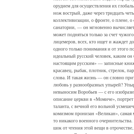
орудием для осуществления их глобал
нож вострый, даже через тридцать чет
коллективизации, о фронте, о плене, о
санатории, — он мгновенно вычисляет,
может подняться только за счет чужог
лицемеров, всех, кто ищет и жаждет д
одного только понимания и от этого по
идеальный русский человек, каким он 
настоящим русским» — записные книжк
красавец, рыбак, плотник, стрелок, па
слова. И такая жизнь — он словно при
любовь у разнообразных упырей? Упыр
невыносим Воробьев — с его изобрази
описание церкви в «Момиче», портрет
таланта, с вечной его вольной усмеше
комизмом пронизан «Великан», самая ми
то никакого военного очернительства
шок от чтения этой вещи в отрочестве