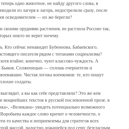
теперь одно животное, не найду другого слова, в
еводили из лагеря в лагерь, недострелили сразу, после
цев осведомителем — их же берегли?
ми своими орудиями растления, не растлила Россию так,
оторых никто не верит ничему.
. Кто сейчас ненавидит Бубеннова, Бабаевского,
астоящего писателя рядом с титанами соцреализма?
хотя втайне, конечно, чуют классово-чуждость. А
ль Быков, Солженицын — сплошь очернители и
воевавшие. Чистая логика военкомов: те, кто пишут
 плохие солдаты.
о выглядит, а вы как себе представляли? Это же кем
и мощнейших текстов в русской послевоенной прозе, в
ика», «Великана» увидеть потенциально возможного
 Воробьева каждое слово кричит о человечности, о
эти-то качества и неприемлемы для стратегов всех
упой массой, радостно ложащейся под серп; безгласным