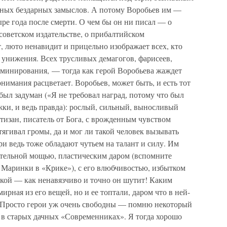
ьных бездарных замыслов. А потому Воробьев им —
ыре года после смерти. О чем бы он ни писал — о
 советском издательстве, о прибалтийском
 люто ненавидит и прицельно изображает всех, кто
о унижения. Всех трусливых демагогов, фарисеев,
оминирования, — тогда как герой Воробьева жаждет
нимания расцветает. Воробьев, может быть, и есть тот
был задуман («Я не требовал наград, потому что был
и, и ведь правда): рослый, сильный, выносливый
ртизан, писатель от Бога, с врожденным чувством
тягивал громы, да и мог ли такой человек вызывать
и ведь тоже обладают чутьем на талант и силу. Им
тельной мощью, пластическим даром (вспомните
 Маринки в «Крике»), с его влюбчивостью, избытком
чкой — как ненавязчиво и точно он шутит! Каким
рная из его вещей, но и ее топтали, даром что в ней-
. Просто герои уж очень свободны — помню некоторый
, в старых дачных «Современниках». Я тогда хорошо