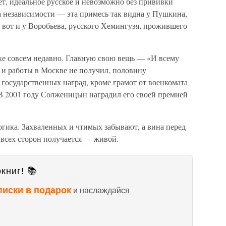
т, идеальное русское и невозможно без прививки
та независимости — эта примесь так видна у Пушкина,
, вот и у Воробьева, русского Хемингуэя, прожившего
ке совсем недавно. Главную свою вещь — «И всему
 и работы в Москве не получил, половину
государственных наград, кроме грамот от военкомата
. В 2001 году Солженицын наградил его своей премией
логика. Захваленных и чтимых забывают, а вина перед
о всех сторон получается — живой.
книг! 📚
писки в подарок
и наслаждайся