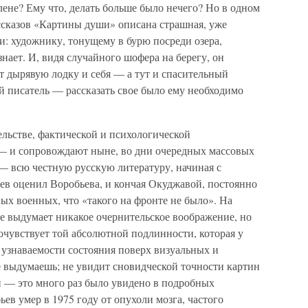
плене? Ему что, делать больше было нечего? Но в одном
ссказов «Картины души» описана страшная, уже
ли: художнику, тонущему в бурю посреди озера,
знает. И, видя случайного шофера на берегу, он
ет дырявую лодку и себя — а тут и спасительный
й писатель — рассказать свое было ему необходимо
льстве, фактической и психологической
— и сопровождают ныне, во дни очередных массовых
— всю честную русскую литературу, начиная с
ев оценил Воробьева, и кончая Окуджавой, постоянно
х военных, что «такого на фронте не было». На
 не выдумает никакое очернительское воображение, но
очувствует той абсолютной подлинности, которая у
 узнаваемости состояния поверх визуальных и
е выдумаешь; не увидит сновидческой точности картин
н — это много раз было увидено в подробных
ев умер в 1975 году от опухоли мозга, частого