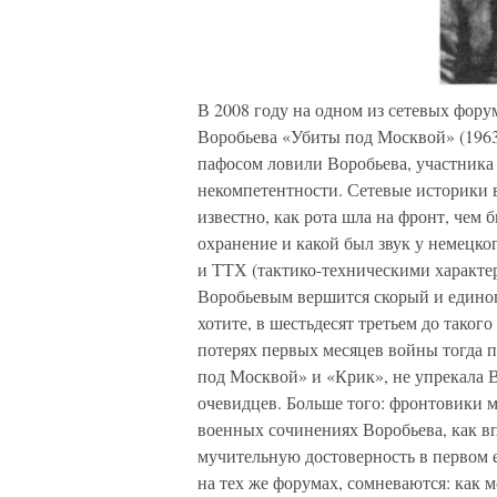
В 2008 году на одном из сетевых фору
Воробьева «Убиты под Москвой» (196
пафосом ловили Воробьева, участника 
некомпетентности. Сетевые историки 
известно, как рота шла на фронт, чем
охранение и какой был звук у немецк
и ТТХ (тактико-техническими характе
Воробьевым вершится скорый и единогл
хотите, в шестьдесят третьем до таког
потерях первых месяцев войны тогда 
под Москвой» и «Крик», не упрекала
очевидцев. Больше того: фронтовики 
военных сочинениях Воробьева, как вп
мучительную достоверность в первом е
на тех же форумах, сомневаются: как м