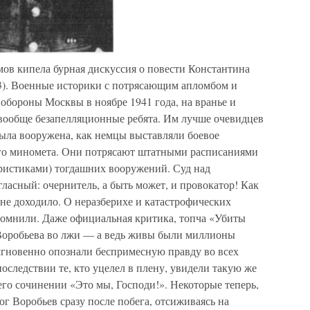
мов кипела бурная дискуссия о повести Константина
3). Военные историки с потрясающим апломбом и
обороны Москвы в ноябре 1941 года, на вранье и
вообще безапелляционные ребята. Им лучше очевидцев
 была вооружена, как немцы выставляли боевое
ого миномета. Они потрясают штатными расписаниями
ристиками) тогдашних вооружений. Суд над
асный: очернитель, а быть может, и провокатор! Как
о не доходило. О неразберихе и катастрофических
помнили. Даже официальная критика, топча «Убиты
 Воробьева во лжи — а ведь живы были миллионы
мгновенно опознали беспримесную правду во всех
оследствии те, кто уцелел в плену, увидели такую же
го сочинении «Это мы, Господи!». Некоторые теперь,
ог Воробьев сразу после побега, отсиживаясь на