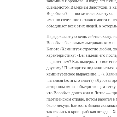
запомнил Воробьева, и когда лет пятн
сценаристом Валерием Залотухой, в к
Воробьева?! — восхитился Залотуха. 
именно сочетание независимости и не
объединяет всех этих людей, к которым
Парадоксальную вещь сейчас скажу, но
Воробьев был самым американским из 
Капоте (Хемингуэя страстно любил, хо
характеристику: «Вы видели его посл
выражением? Как выдержать свое естес
другому? Приходится подлаживаться, и 
хемингуэевское выражение…»). Хеминг
читанная (хотя кто знает?) «Луговая а
авторском «мы», объединяющем тетку 
что Воробьев долго жил в Литве — прот
партизанском отряде, потом работал в
было некуда. Близость Запада сказала
так въелась в кровь рабская оглядка. Х