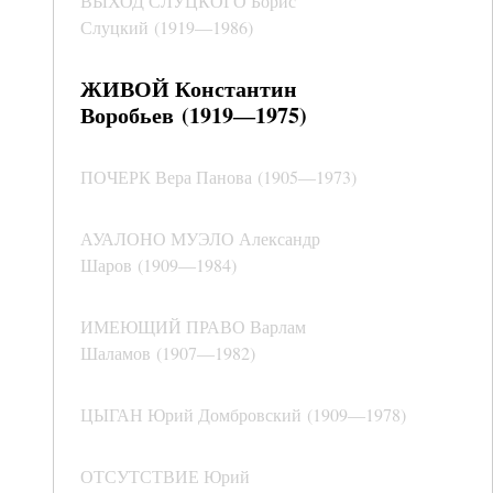
ВЫХОД СЛУЦКОГО Борис
Слуцкий (1919―1986)
ЖИВОЙ Константин
Воробьев (1919―1975)
ПОЧЕРК Вера Панова (1905―1973)
АУАЛОНО МУЭЛО Александр
Шаров (1909―1984)
ИМЕЮЩИЙ ПРАВО Варлам
Шаламов (1907―1982)
ЦЫГАН Юрий Домбровский (1909―1978)
ОТСУТСТВИЕ Юрий