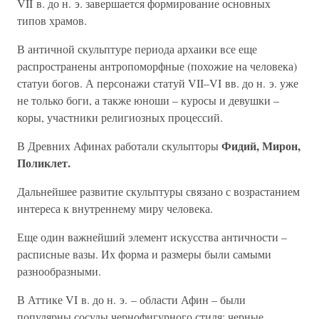
VII в. до н. э. завершается формирование основных
типов храмов.
В античной скульптуре периода архаики все еще
распространены антропоморфные (похожие на человека)
статуи богов. А персонажи статуй VII–VI вв. до н. э. уже
не только боги, а также юноши – куросы и девушки –
коры, участники религиозных процессий.
Фидий, Мирон,
В Древних Афинах работали скульпторы
Поликлет.
Дальнейшее развитие скульптуры связано с возрастанием
интереса к внутреннему миру человека.
Еще один важнейший элемент искусства античности –
расписные вазы. Их форма и размеры были самыми
разнообразными.
В Аттике VI в. до н. э. – области Афин – были
популярны сосуды чернофигурного стиля: черные