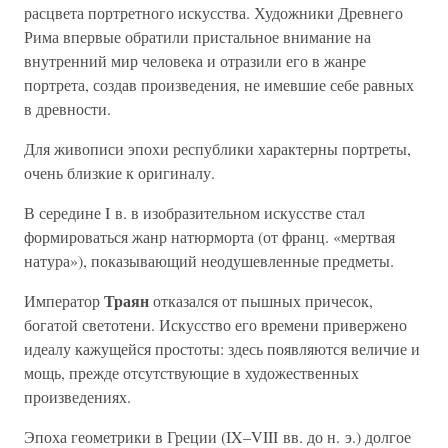
расцвета портретного искусства. Художники Древнего
Рима впервые обратили пристальное внимание на
внутренний мир человека и отразили его в жанре
портрета, создав произведения, не имевшие себе равных
в древности.
Для живописи эпохи республики характерны портреты,
очень близкие к оригиналу.
В середине I в. в изобразительном искусстве стал
формироваться жанр натюрморта (от франц. «мертвая
натура»), показывающий неодушевленные предметы.
Траян
Император
отказался от пышных причесок,
богатой светотени. Искусство его времени привержено
идеалу кажущейся простоты: здесь появляются величие и
мощь, прежде отсутствующие в художественных
произведениях.
Эпоха геометрики в Греции (IX–VIII вв. до н. э.) долгое