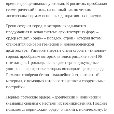
время недооценивалась учеными. В росписях преобладал
геометрический стиль, названный так по четким,
логическим формам основных декоративных приемов.
Греки создают город, в котором складывается
продуманная и ясная система архитектурных форм –
ордер (от лат. «ордо» – порядок, строй), которая потом
становится основой греческой и новоевропейской
архитектуры. Римляне впервые стали строить «типовые»
10б
города, прообразом которых явились римские воен
ные лагери. Прокладывались две перпендикулярные
улицы, на перекрестке которых возводили центр города.
Римляне изобрели бетон – важнейший строительный
материал, с помощью которого закрепляли сооружаемые
постройки.
Первые греческие ордера – дорический и ионический
(названия связаны с местами их возникновения). Позднее
появляется коринфский ордер, близкий к ионическому. В