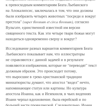
к превосходным комментариям Беата Льебанского
на Апокалипсис, заключалась в том, что они должны
были изобразить четырех животных “посреди и вокруг
престола”
(super thronum et circa thronum),
согласно
Вульгате, единственной известной им версии
священного текста. Как эти четыре твари божьи могут
находиться одновременно сверху и вокруг?
Исследование разных вариантов комментариев Беата
Льебанского показывает нам, что иллюстраторы
не справляются с данной задачей и в результате
появляются изображения, которые не “переводят” текст
должным образом. Это происходит потому,
что выросшие в греко-христианской традиции
миниатюристы думают, что апостол “видел” нечто,
напоминающее статуи или картины. Но культура
апостола Иоанна, как и Иезекииля, в чьих видениях
Иоанн черпал вдохновение, была еврейской и по
большей части провидческой. Следовательно, Иоанн