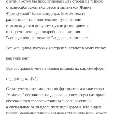
с этим я хотел бы процитировать две строки из “Прозы
о транссибирском экспрессе и маленькой Жанне
Французской” Блеза Сандрара. В этом тексте
рассказывается о длительном путешествии
и используются все упомянутые ранее приемы,
от перечисления до подробного описания.
В определенный момент Сандрар вспоминает:
Все женщины, которых я встречал, встают в моих глазах
как горизонт
Все сострадают мне печальны взгляды их как семафоры
под дождем…[92]
Стоит учесть тот факт, что во французском языке слово
“семафор” обозначает не дорожные светофоры (которые
обозначаются словосочетанием “красные огни”),
а сигнальные огни вдоль железной дороги. Кто видел
поезда, медленно тянущиеся через туманную ночь, может