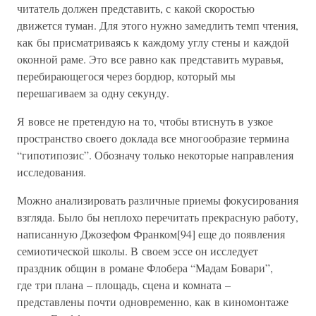
читатель должен представить, с какой скоростью
движется туман. Для этого нужно замедлить темп чтения,
как бы присматриваясь к каждому углу стены и каждой
оконной раме. Это все равно как представить муравья,
перебирающегося через бордюр, который мы
перешагиваем за одну секунду.
Я вовсе не претендую на то, чтобы втиснуть в узкое
пространство своего доклада все многообразие термина
“гипотипозис”. Обозначу только некоторые направления
исследования.
Можно анализировать различные приемы фокусирования
взгляда. Было бы неплохо перечитать прекрасную работу,
написанную Джозефом Франком[94] еще до появления
семиотической школы. В своем эссе он исследует
праздник общин в романе Флобера “Мадам Бовари”,
где три плана – площадь, сцена и комната –
представлены почти одновременно, как в киномонтаже