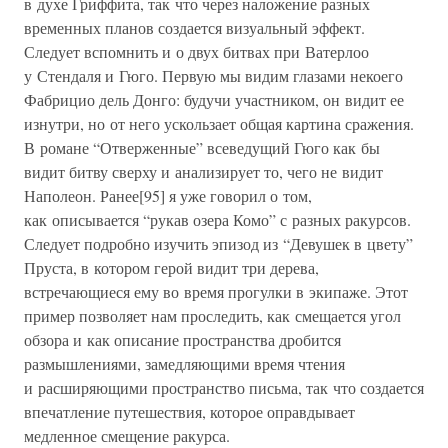
в духе Гриффита, так что через наложение разных
временных планов создается визуальный эффект.
Следует вспомнить и о двух битвах при Ватерлоо
у Стендаля и Гюго. Первую мы видим глазами некоего
Фабрицио дель Донго: будучи участником, он видит ее
изнутри, но от него ускользает общая картина сражения.
В романе “Отверженные” всеведущий Гюго как бы
видит битву сверху и анализирует то, чего не видит
Наполеон. Ранее[95] я уже говорил о том,
как описывается “рукав озера Комо” с разных ракурсов.
Следует подробно изучить эпизод из “Девушек в цвету”
Пруста, в котором герой видит три дерева,
встречающиеся ему во время прогулки в экипаже. Этот
пример позволяет нам проследить, как смещается угол
обзора и как описание пространства дробится
размышлениями, замедляющими время чтения
и расширяющими пространство письма, так что создается
впечатление путешествия, которое оправдывает
медленное смещение ракурса.