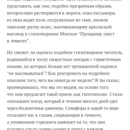
представить, как они, подобно призрачным образам,
неторопливо растворяются в мороси, пока пассажиры
из окна видят поля, погруженные во тьму, внемля
тяжелому ритму колес, напоминающему креольский
выговор в стихотворении Монтале “Прощания, свист
в темноте”.
Но сможет ли оценить подобное стихотворение читатель,
родившийся в эпоху скоростных поездов с герметичным
окнами, на которых больше нет трехъязычной надписи
“не высовываться”? Как реагировать на подробное
описание того, чего вы никогда не видели? Я бы сказал,
притворившись
, что мы это видим, на основе того,
что нам предлагает такой прием, как гипотипозис. Стихи
описывают поезд, который в течение многих дней едет
через бесконечные равнины. Семафоры в какой-то мере
отсылают нас к глазам, сверкающим в темноте,
а упоминание горизонта намекает на то, что они
остались где-то далеко-далеко и поезд с каждым