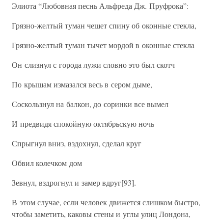
Элиота “Любовная песнь Альфреда Дж. Пруфрока”:
Грязно-желтый туман чешет спину об оконные стекла,
Грязно-желтый туман тычет мордой в оконные стекла
Он слизнул с города лужи словно это был скотч
По крышам измазался весь в сером дыме,
Соскользнул на балкон, до соринки все вымел
И предвидя спокойную октябрьскую ночь
Спрыгнул вниз, вздохнул, сделал круг
Обвил колечком дом
Зевнул, вздрогнул и замер вдруг[93].
В этом случае, если человек движется слишком быстро,
чтобы заметить, каковы стены и углы улиц Лондона,