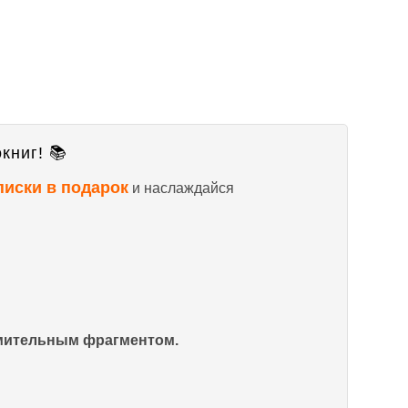
книг! 📚
писки в подарок
и наслаждайся
омительным фрагментом.