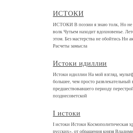
ИСТОКИ
ИСТОКИ В поэзии я знаю толк, Но не 
волк Чутьем находит вдохновенье. Лете
этом. Без мастерства не обойтись Ни а
Расчеты замысла
Истоки идиллии
Истоки идиллии На мой взгляд, мульт
большее, чем просто развлекательный 
предшествовавшего периоду перестрой
позднесоветской
I истоки
I истоки Истоки Космополитическая хр
русских», от обращения князя Владими