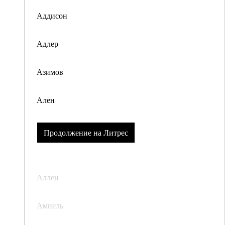
Аддисон
Адлер
Азимов
Ален
Продолжение на Литрес
Аллен
Амиель