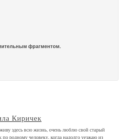
омительным фрагментом.
ила Киричек
иву здесь всю жизнь, очень люблю свой старый
к по родному человеку, когда надолго уезжаю из