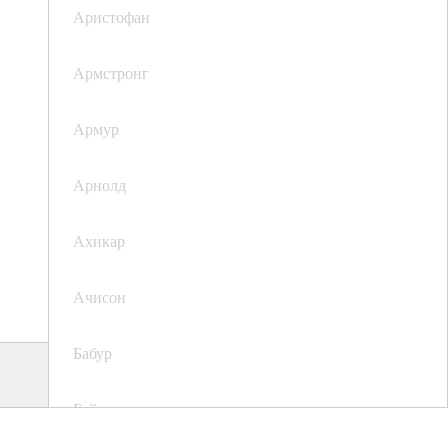
Аристофан
Армстронг
Армур
Арнолд
Ахикар
Ачисон
Бабур
Байрон