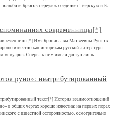
о полюбите.Брюсов переулок соединяет Тверскую и Б.
оспоминаниях современницы[*]
современницы[*] Имя Брониславы Матвеевны Рунт (в
хорошо известно как историкам русской литературы
ям мемуаров. Сперва к ним имели доступ лишь
отое руно»: неатрибутированный
атрибутированный текст[*] История взаимоотношений
но» в общих чертах хорошо известна: на первых порах
ушинского с известной осторожностью, осмотрительно