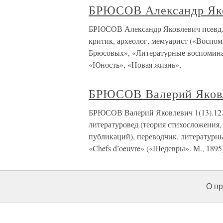
БРЮСОВ Александр Як
БРЮСОВ Александр Яковлевич псевд. Al
критик, археолог, мемуарист («Воспом
Брюсовых», «Литературные воспомина
«Юность», «Новая жизнь»,
БРЮСОВ Валерий Яков
БРЮСОВ Валерий Яковлевич 1(13).12.18
литературовед (теория стихосложения,
публикаций), переводчик, литературн
«Chefs d’oeuvre» («Шедевры». М., 1895)
О пр