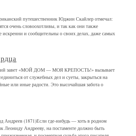
мериканский путешественник Юджин Скайлер отмечал:
ятся очень словоохотливы, и так как они также
 искренни и сообщительны о своих делах, даже самых
ердца
ийский завет «МОЙ ДОМ — МОЯ КРЕПОСТЬ!» вызывает
единиться от служебных дел и суеты, закрыться на
ейные или иные радости. Это высочайшая забота о
ид Андреев (1871)Если где-нибудь — хоть в родном
ик Леониду Андрееву, на постаменте должно быть
 прижизненная, и посмертная судьба этого писателя —