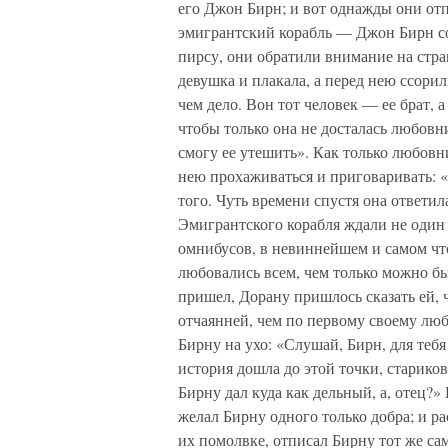
его Джон Бирн; и вот однажды они от
эмигрантский корабль — Джон Бирн со
пирсу, они обратили внимание на стра
девушка и плакала, а перед нею ссорил
чем дело. Вон тот человек — ее брат, 
чтобы только она не досталась любовни
смогу ее утешить». Как только любовн
нею прохаживаться и приговаривать: «
того. Чуть времени спустя она ответил
Эмигрантского корабля ждали не один 
омнибусов, в невиннейшем и самом что
любовались всем, чем только можно бы
пришел, Дорану пришлось сказать ей, ч
отчаянней, чем по первому своему люб
Бирну на ухо: «Слушай, Бирн, для тебя
история дошла до этой точки, стариков
Бирну дал куда как дельный, а, отец?»
желал Бирну одного только добра; и р
их помолвке, отписал Бирну тот же сам