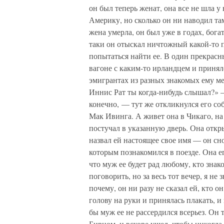
он был теперь женат, она все не шла у
Америку, но сколько он ни наводил там
жена умерла, он был уже в годах, бога
таки он отыскал ничтожный какой-то п
попытаться найти ее. В один прекрасн
вагоне с каким-то ирландцем и приня
эмигрантах из разных знакомых ему ме
Иннис Рат ты когда-нибудь слышал?» 
конечно, — тут же откликнулся его со
Мак Ивинга. А живет она в Чикаго, на
постучал в указанную дверь. Она откр
назвал ей настоящее свое имя — он сно
которым познакомился в поезде. Она его
что муж ее будет рад любому, кто знак
поговорить, но за весь тот вечер, я не 
почему, он ни разу не сказал ей, кто о
голову на руки и принялась плакать, и 
бы муж ее не рассердился всерьез. Он 
Бирном, и вскоре ушел, чтобы никогда 