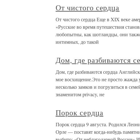
От чистого сердца
От чистого сердца Еще в XIX веке а
«Русские во время путешествия станов
любопытны, как шотландцы, они также
интимных, до такой
Дом, где разбиваются с
Дом, где разбиваются сердца Англ
мое восхищение.Это не просто жажда у
несколько замков и погрузиться в сем
знаменитом privacy, не
Порок сердца
Порок сердца 9 августа. Родился Леон
Орле — поставят когда-нибудь памятн
выбито: «От неблагодарной России».И