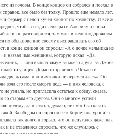
 него из головы. В конце концов он собрался и поехал в
 справок, все было без толку. Прошло еще немало лет,
тый фермер с целой кучей хлопот по хозяйству. И всё ж
редлог, чтобы съездить еще раз в Америку и снова
ый день он разговорился, там уже, в железнодорожном
лся по обыкновению своему выспрашивать его об
ст; в конце концов он спросил: «А о дочке мельника из
— и назвал имя женщины, которую искал. «Да,
беседник, — она вышла замуж за моего друга, за Джона
 такой-то улице». Доран отправился в Чикаго и
ыла дверь сама, и «ничуточки не переменилась». Он
ва взял его после смерти деда — и имя человека, с
 не узнала, но пригласила остаться к обеду, сказав,
ом со старым его другом. Они о многом успели
знаю почему, да и сам он, думаю, не смог бы сказать
н такой. За обедом он спросил ее о Бирне; она уронила
плакала так долго и горько, что он испугался даже, как
так и не отважился спросить, что же случилось с
больше с ней не встречаться.