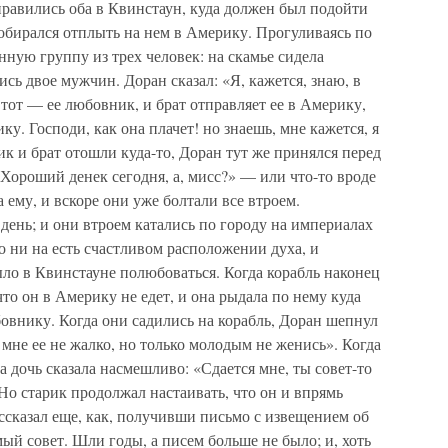
правились оба в Квинстаун, куда должен был подойти
бирался отплыть на нем в Америку. Прогуливаясь по
нную группу из трех человек: на скамье сидела
ись двое мужчин. Доран сказал: «Я, кажется, знаю, в
а тот — ее любовник, и брат отправляет ее в Америку,
ку. Господи, как она плачет! но знаешь, мне кажется, я
ик и брат отошли куда-то, Доран тут же принялся перед
Хороший денек сегодня, а, мисс?» — или что-то вроде
а ему, и вскоре они уже болтали все втроем.
день; и они втроем катались по городу на империалах
 ни на есть счастливом расположении духа, и
ло в Квинстауне полюбоваться. Когда корабль наконец
то он в Америку не едет, и она рыдала по нему куда
овнику. Когда они садились на корабль, Доран шепнул
 мне ее не жалко, но только молодым не женись». Когда
а дочь сказала насмешливо: «Сдается мне, ты совет-то
 Но старик продолжал настаивать, что он и впрямь
ассказал еще, как, получивши письмо с извещением об
ый совет. Шли годы, а писем больше не было; и, хоть