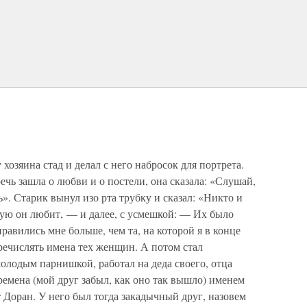
 хозяина стад и делал с него набросок для портрета.
речь зашла о любви и о постели, она сказала: «Слушай,
». Старик вынул изо рта трубку и сказал: «Никто и
рую он любит, — и далее, с усмешкой: — Их было
равились мне больше, чем та, на которой я в конце
речислять имена тех женщин. А потом стал
молодым парнишкой, работал на деда своего, отца
времена (мой друг забыл, как оно так вышло) именем
т Доран. У него был тогда закадычный друг, назовем