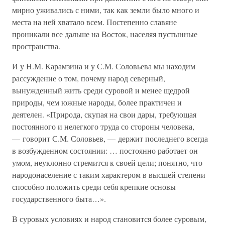
мирно уживались с ними, так как земли было много и
места на ней хватало всем. Постепенно славяне
проникали все дальше на Восток, населяя пустынные
пространства.
И у Н.М. Карамзина и у С.М. Соловьева мы находим
рассуждение о том, почему народ северный,
вынужденный жить среди суровой и менее щедрой
природы, чем южные народы, более практичен и
деятелен. «Природа, скупая на свои дары, требующая
постоянного и нелегкого труда со стороны человека,
— говорит С.М. Соловьев, — держит последнего всегда
в возбужденном состоянии: … постоянно работает он
умом, неуклонно стремится к своей цели; понятно, что
народонаселение с таким характером в высшей степени
способно положить среди себя крепкие основы
государственного быта…».
В суровых условиях и народ становится более суровым,