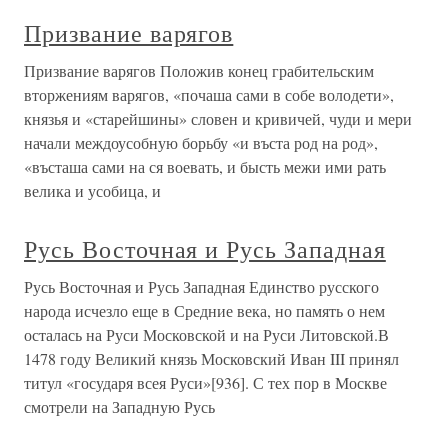
Призвание варягов
Призвание варягов Положив конец грабительским
вторжениям варягов, «почаша сами в собе володети»,
князья и «старейшины» словен и кривичей, чуди и мери
начали междоусобную борьбу «и въста род на род»,
«въсташа сами на ся воевать, и бысть межи ими рать
велика и усобица, и
Русь Восточная и Русь Западная
Русь Восточная и Русь Западная Единство русского
народа исчезло еще в Средние века, но память о нем
осталась на Руси Московской и на Руси Литовской.В
1478 году Великий князь Московский Иван III принял
титул «государя всея Руси»[936]. С тех пор в Москве
смотрели на Западную Русь