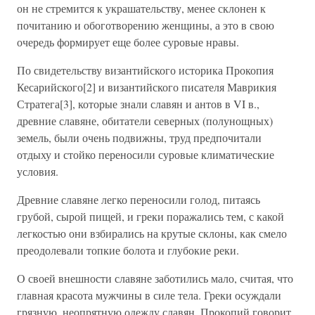
он не стремится к украшательству, менее склонен к
почитанию и обоготворению женщины, а это в свою
очередь формирует еще более суровые нравы.
По свидетельству византийского историка Прокопия
Кесарийского[2] и византийского писателя Маврикия
Стратега[3], которые знали славян и антов в VI в.,
древние славяне, обитатели северных (полунощных)
земель, были очень подвижны, труд предпочитали
отдыху и стойко переносили суровые климатические
условия.
Древние славяне легко переносили голод, питаясь
грубой, сырой пищей, и греки поражались тем, с какой
легкостью они взбирались на крутые склоны, как смело
преодолевали топкие болота и глубокие реки.
О своей внешности славяне заботились мало, считая, что
главная красота мужчины в силе тела. Греки осуждали
грязную, неопрятную одежду славян. Прокопий говорит,