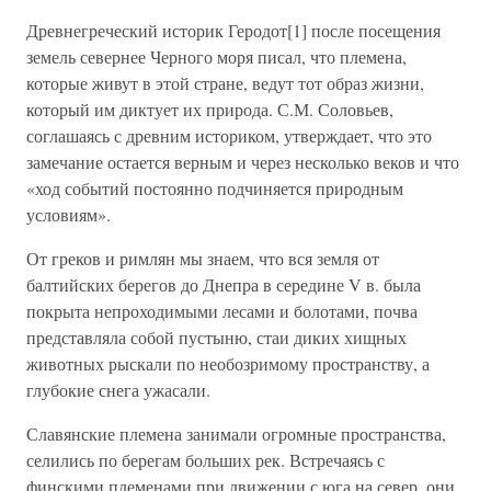
Древнегреческий историк Геродот[1] после посещения
земель севернее Черного моря писал, что племена,
которые живут в этой стране, ведут тот образ жизни,
который им диктует их природа. С.М. Соловьев,
соглашаясь с древним историком, утверждает, что это
замечание остается верным и через несколько веков и что
«ход событий постоянно подчиняется природным
условиям».
От греков и римлян мы знаем, что вся земля от
балтийских берегов до Днепра в середине V в. была
покрыта непроходимыми лесами и болотами, почва
представляла собой пустыню, стаи диких хищных
животных рыскали по необозримому пространству, а
глубокие снега ужасали.
Славянские племена занимали огромные пространства,
селились по берегам больших рек. Встречаясь с
финскими племенами при движении с юга на север, они