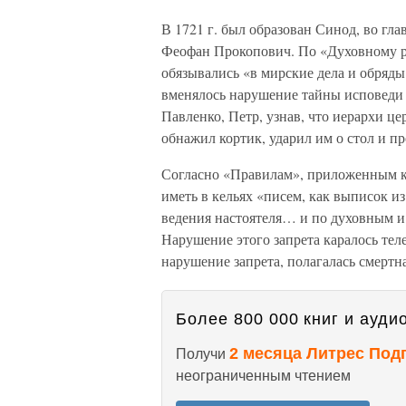
В 1721 г. был образован Синод, во гл
Феофан Прокопович. По «Духовному р
обязывались «в мирские дела и обряды
вменялось нарушение тайны исповеди в
Павленко, Петр, узнав, что иерархи це
обнажил кортик, ударил им о стол и п
Согласно «Правилам», приложенным к
иметь в кельях «писем, как выписок из
ведения настоятеля… и по духовным и
Нарушение этого запрета каралось тел
нарушение запрета, полагалась смертна
Более 800 000 книг и аудио
2 месяца Литрес Под
Получи
неограниченным чтением