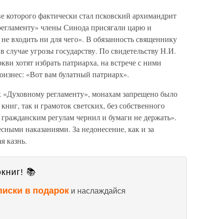
аве которого фактически стал псковский архимандрит
егламенту» члены Синода присягали царю и
 не входить ни для чего». В обязанность священнику
 случае угрозы государству. По свидетельству Н.И.
ркви хотят избрать патриарха, на встрече с ними
роизнес: «Вот вам булатный патриарх».
 «Духовному регламенту», монахам запрещено было
 книг, так и грамоток светских, без собственного
 гражданским регулам чернил и бумаги не держать».
есными наказаниями. За недонесение, как и за
я казнь.
книг! 📚
писки в подарок
и наслаждайся