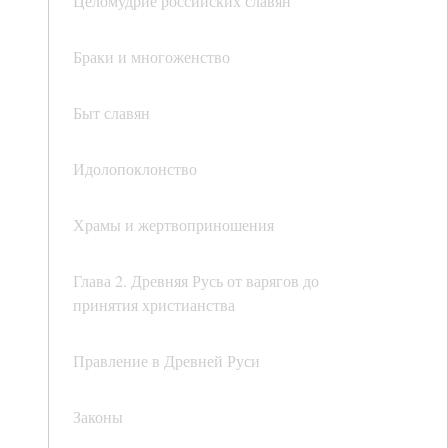
Целомудрие российских славян
Браки и многоженство
Быт славян
Идолопоклонство
Храмы и жертвоприношения
Глава 2. Древняя Русь от варягов до
принятия христианства
Правление в Древней Руси
Законы