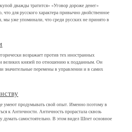
Скупой дважды тратится» «Уговор дороже денег»
, что для русского характера привычно двойственное
, мы уже упоминали, что среди русских не принято в
м
горически возражает против тех иностранных
ии великих князей по отношению к подданным. Он
и значительные перемены в управлении и в самих
анству
де умеют продумывать свой опыт. Именно поэтому в
ься к Античности. Античность прорастала сквозь
у думать самостоятельно. В этом видел Шпет основное