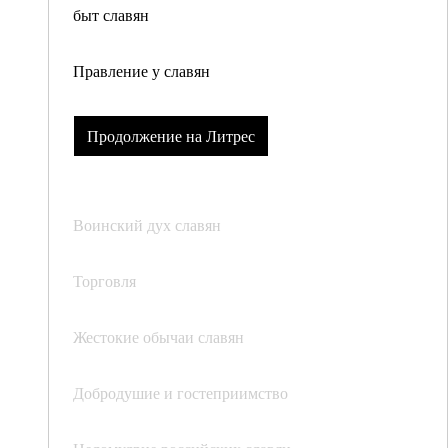
быт славян
Правление у славян
Продолжение на Литрес
Воинский дух славян
Торговля
Жестокие обычаи славян
Добродушие и гостеприимство