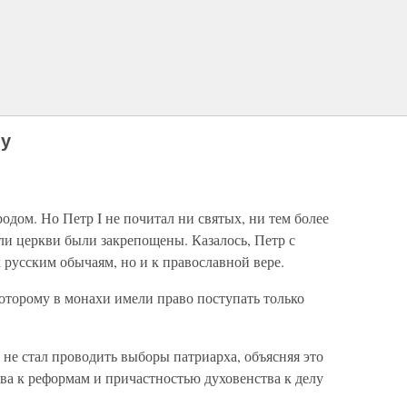
ву
одом. Но Петр I не почитал ни святых, ни тем более
ли церкви были закрепощены. Казалось, Петр с
 русским обычаям, но и к православной вере.
которому в монахи имели право поступать только
не стал проводить выборы патриарха, объясняя это
а к реформам и причастностью духовенства к делу