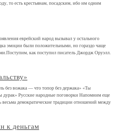
оду, то есть крестьянам, посадским, ибо им одним
оявления еврейский народ вызывал у остального
дка эмоции были положительными, но гораздо чаще
ыми.Поступим, как поступил писатель Джордж Оруэлл.
альству»
ль без вожака — что топор без держака» «Ты
ты дурак» Русские народные поговорки Напомним еще
ись весьма демократические традиции отношений между
н к деньгам