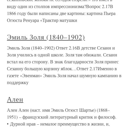
виду один из столпов импрессионизма?Вопрос 2.17В
1866 году были написаны две картины: картина Пьера
Огюста Ренуара «Трактир матушки
Эмиль Золя (1840–1902)
Эмиль Золя (1840–1902) Ответ 2.16В детстве Сезанн и
Золя учились в одной школе. Золя там обижали. Сезанн
встал на его сторону. В знак благодарности Золя принес
Сезанну большую корзину яблок…Ответ 2.17Именно в
газете «Эвенман» Эмиль Золя начал шумную кампанию в
поддержку
Ален
Ален Ален (наст. имя Эмиль Огюст Шартье) (1868–
1951) – французский литературный критик и философ.
• Дурной нрав – немалое преимущество в жизни, и,