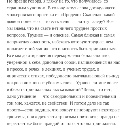
По правде говоря, я гляжу на то, что получилось, со
странным чувством. В голову лезут слова досадующего
мольеровского простака из «Проделок Скапена»: какой
дьявол понес его —то есть меня! — на эту галеру? Все
мы знаем, что на свете нет ничего труднее простых
вопросов. Труднее — и опаснее. Самая близкая и самая
неприятная опасность, избежать которую труднее, чем
полагает иной умник, это опасность быть тривиальным.
Все мы до отвращения перекормлены банальностью,
уверенной в себе, довольной собой, изливающейся на нас
в прессе, в речах, в лекциях, в ученых трудах, в
лирических стихах, победоносно выглядывающей из-под
покрова ложного глубокомыслия... Удалось ли мне вовсе
избежать тривиальных высказываний? Знаю, что нет;
одно утешение — что самодовольный и победительный
тон мне, кажется, не свойствен. И потом дело не так
просто—если видишь, что вокруг игнорируют некоторые
трюизмы, приходится эти трюизмы повторить; правда не
перестает же быть правдой от того, что она тривиальна.