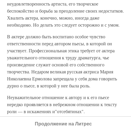
неудовлетворенность артиста, его творческое
беспокойство и борьба за преодоление своих недостатков.
Хвалить актера, конечно, можно, иногда даже
необходимо. Но делать это следует осторожно и с умом.
В актере должно быть воспитано особое чувство
ответственности перед автором пьесы, в которой он
участвует. Профессиональная этика требует от актера
уважительного отношения к труду драматурга, чье
произведение служит основой его собственного
творчества. Недаром великая русская актриса Мария
Николаевна Ермолова запрещала у себя дома говорить
дурно о пьесе, в которой у нее была роль.
Неуважительное отношение к автору и к его пьесе
нередко проявляется в небрежном отношении к тексту
роли — в искажениях и"отсебятинах".
Е. Б. Вахтангов сделал, в частности, такие замечания
Продолжение на Литрес
участникам ученического спектакля по рассказу А. П.