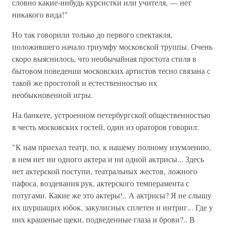
словно какие-нибудь курсистки или учителя, — нет
никакого вида!"
Но так говорили только до первого спектакля,
положившего начало триумфу московской труппы. Очень
скоро выяснилось, что необычайная простота стиля в
бытовом поведении московских артистов тесно связана с
такой же простотой и естественностью их
необыкновенной игры.
На банкете, устроенном петербургской общественностью
в честь московских гостей, один из ораторов говорил:
"К нам приехал театр, но, к нашему полному изумлению,
в нем нет ни одного актера и ни одной актрисы... Здесь
нет актерской поступи, театральных жестов, ложного
пафоса, воздевания рук, актерского темперамента с
потугами. Какие же это актеры!.. А актрисы? Я не слышу
их шуршащих юбок, закулисных сплетен и интриг... Где у
них крашеные щеки, подведенные глаза и брови?.. В