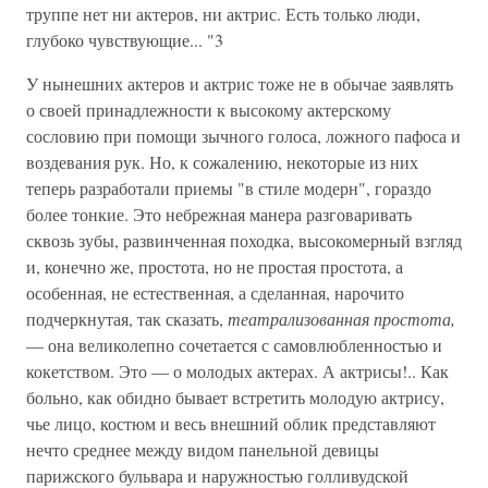
труппе нет ни актеров, ни актрис. Есть только люди,
глубоко чувствующие... "3
У нынешних актеров и актрис тоже не в обычае заявлять
о своей принадлежности к высокому актерскому
сословию при помощи зычного голоса, ложного пафоса и
воздевания рук. Но, к сожалению, некоторые из них
теперь разработали приемы "в стиле модерн", гораздо
более тонкие. Это небрежная манера разговаривать
сквозь зубы, развинченная походка, высокомерный взгляд
и, конечно же, простота, но не простая простота, а
особенная, не естественная, а сделанная, нарочито
подчеркнутая, так сказать,
театрализованная простота,
— она великолепно сочетается с самовлюбленностью и
кокетством. Это — о молодых актерах. А актрисы!.. Как
больно, как обидно бывает встретить молодую актрису,
чье лицо, костюм и весь внешний облик представляют
нечто среднее между видом панельной девицы
парижского бульвара и наружностью голливудской