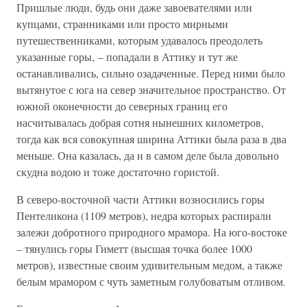
Пришлые люди, будь они даже завоевателями или
купцами, странниками или просто мирными
путешественниками, которым удавалось преодолеть
указанные горы, – попадали в Аттику и тут же
останавливались, сильно озадаченные. Перед ними было
вытянутое с юга на север значительное пространство. От
южной оконечности до северных границ его
насчитывалась добрая сотня нынешних километров,
тогда как вся совокупная ширина Аттики была раза в два
меньше. Она казалась, да и в самом деле была довольно
скудна водою и тоже достаточно гористой.
В северо-восточной части Аттики возносились горы
Пентеликона (1109 метров), недра которых распирали
залежи добротного природного мрамора. На юго-востоке
– тянулись горы Гиметт (высшая точка более 1000
метров), известные своим удивительным медом, а также
белым мрамором с чуть заметным голубоватым отливом.