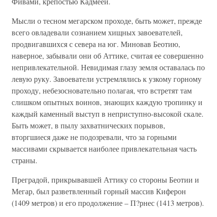
Фивами, крепостью Кадмеей.
Мысли о тесном мегарском проходе, быть может, прежде
всего овладевали сознанием хищных завоевателей,
продвигавшихся с севера на юг. Миновав Беотию,
наверное, забывали они об Аттике, считая ее совершенно
непривлекательной. Невидимая глазу земля оставалась по
левую руку. Завоеватели устремлялись к узкому горному
проходу, небезосновательно полагая, что встретят там
слишком опытных воинов, знающих каждую тропинку и
каждый каменный выступ в неприступно-высокой скале.
Быть может, в пылу захватнических порывов,
вторгшиеся даже не подозревали, что за горными
массивами скрывается наиболее привлекательная часть
страны.
Преградой, прикрывавшей Аттику со стороны Беотии и
Мегар, был разветвленный горный массив Киферон
(1409 метров) и его продолжение – П?рнес (1413 метров).