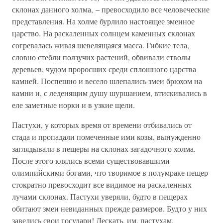
склонах данного холма, – превосходило все человеческие
представления. На холме бурлило настоящее змеиное
царство. На раскаленных солнцем каменных склонах
согревалась живая шевелящаяся масса. Гибкие тела,
словно стебли ползучих растений, обвивали стволы
деревьев, чудом проросших среди сплошного царства
камней. Поспешно и весело шлепались змеи брюхом на
камни и, с леденящим душу шуршанием, втискивались в
еле заметные норки и в узкие щели.
Пастухи, у которых время от времени отбивались от
стада и пропадали помеченные ими козы, вынужденно
заглядывали в пещеры на склонах загадочного холма.
После этого клялись всеми существовавшими
олимпийскими богами, что творимое в полумраке пещер
стократно превосходит все видимое на раскаленных
лучами склонах. Пастухи уверяли, будто в пещерах
обитают змеи невиданных прежде размеров. Будто у них
завелись свои государи! Дескать, им, пастухам,