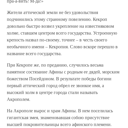
пра-а-вить! М-да!»
Жители аттической земли не без удовольствия
подчинились этому странному повелению. Кекроп
довольно быстро возвел укрепление на известняковом
холме, ставшем центром всего государства. Устроенную
крепость назвал по-своему, точнее – в честь своего
необычного имени – Кекропия. Слово вскоре перешло в
название всего государства.
При Кекропе же, по преданию, случилось весьма
памятное состязание Афины с родным ее дядей, морским
божеством Посейдоном. В результате победы богини
первый аттический город обрел ее звонкое имя, а
высокий холм в центре города стали называть
Акрополем.
На Акрополе вырос и храм Афины. В нем поселилась
гигантская змея, знаменовавшая собою присутствие
высшей покровительницы всего афинского племени.