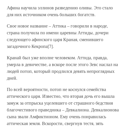
Афина научила эллинов разведению оливы. Это стало
для них источником очень больших богатств.
Свое новое название – Аттика – говорили в народе,
страна получила по имени царевны Аттиды, дочери
следующего афинского царя Краная, сменившего
загадочного Кекропа[7].
Кранай был уже вполне человеком. Аттида, правда,
умерла в девичестве, а вскоре после этого Зевс наслал на
людей потоп, который продлился девять непроглядных
дней.
По всей вероятности, потоп не коснулся семейства
аттического царя. Известно, что вторая дочь его вышла
замуж за отпрыска уцелевшего от страшного бедствия
благочестивого праведника – Девкалиона. Девкалионова
сына звали Амфиктионом. Ему очень понравилась
аттическая земля. Вскорости, свергнув тестя, зять