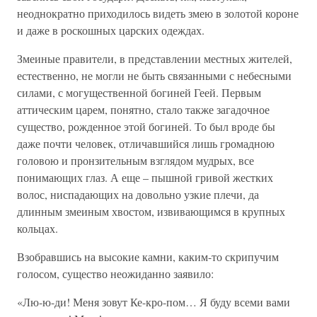
неоднократно приходилось видеть змею в золотой короне
и даже в роскошных царских одеждах.
Змеиные правители, в представлении местных жителей,
естественно, не могли не быть связанными с небесными
силами, с могущественной богиней Геей. Первым
аттическим царем, понятно, стало также загадочное
существо, рожденное этой богиней. То был вроде бы
даже почти человек, отличавшийся лишь громадною
головою и пронзительным взглядом мудрых, все
понимающих глаз. А еще – пышной гривой жестких
волос, ниспадающих на довольно узкие плечи, да
длинным змеиным хвостом, извивающимся в крупных
кольцах.
Взобравшись на высокие камни, каким-то скрипучим
голосом, существо неожиданно заявило:
«Лю-ю-ди! Меня зовут Ке-кро-пом… Я буду всеми вами