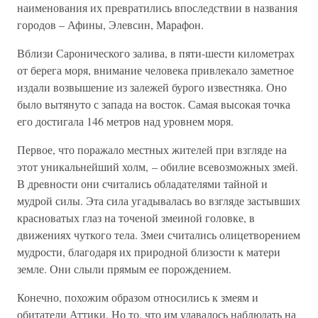
наименования их превратились впоследствии в названия
городов – Афины, Элевсин, Марафон.
Вблизи Саронического залива, в пяти-шести километрах
от берега моря, внимание человека привлекало заметное
издали возвышение из залежей бурого известняка. Оно
было вытянуто с запада на восток. Самая высокая точка
его достигала 146 метров над уровнем моря.
Первое, что поражало местных жителей при взгляде на
этот уникальнейший холм, – обилие всевозможных змей.
В древности они считались обладателями тайной и
мудрой силы. Эта сила угадывалась во взгляде застывших
красноватых глаз на точеной змеиной головке, в
движениях чуткого тела. Змеи считались олицетворением
мудрости, благодаря их природной близости к матери
земле. Они слыли прямым ее порождением.
Конечно, похожим образом относились к змеям и
обитатели Аттики. Но то, что им удавалось наблюдать на