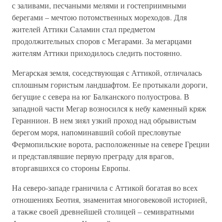
с заливами, песчаными мелями и гостеприимными
берегами – мечтою потомственных мореходов. Для
жителей Аттики Саламин стал предметом
продолжительных споров с Мегарами. За мегарцами
жителям Аттики приходилось следить постоянно.
Мегарская земля, соседствующая с Аттикой, отличалась
сплошным гористым ландшафтом. Ее протыкали дороги,
бегущие с севера на юг Балканского полуострова. В
западной части Мегар возносился к небу каменный кряж
Гераннион. В нем зиял узкий проход над обрывистым
берегом моря, напоминавший собой пресловутые
Фермопильские ворота, расположенные на севере Греции
и представлявшие первую преграду для врагов,
вторгавшихся со стороны Европы.
На северо-западе граничила с Аттикой богатая во всех
отношениях Беотия, знаменитая многовековой историей,
а также своей древнейшей столицей – семивратными