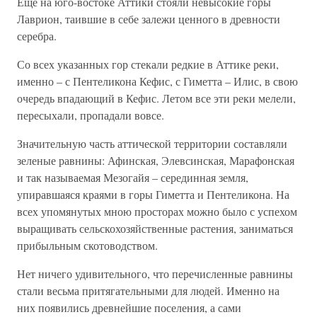
Еще на юго-востоке Аттики стояли невысокие горы
Лаврион, таившие в себе залежи ценного в древности
серебра.
Со всех указанных гор стекали редкие в Аттике реки,
именно – с Пентеликона Кефис, с Гиметта – Илис, в свою
очередь впадающий в Кефис. Летом все эти реки мелели,
пересыхали, пропадали вовсе.
Значительную часть аттической территории составляли
зеленые равнины: Афинская, Элевсинская, Марафонская
и так называемая Мезогайя – серединная земля,
упиравшаяся краями в горы Гиметта и Пентеликона. На
всех упомянутых мною просторах можно было с успехом
выращивать сельскохозяйственные растения, заниматься
прибыльным скотоводством.
Нет ничего удивительного, что перечисленные равнины
стали весьма притягательными для людей. Именно на
них появились древнейшие поселения, а сами