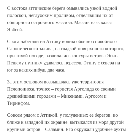
С востока аттические берега омывались узкой водной
полоской, неглубоким проливом, отделявшим их от
обширного островного массива. Массив назывался
Эвбеей.
С юга набегали на Аттику волны обычно спокойного
Саронического залива, на гладкой поверхности которого,
при тихой погоде, различались контуры острова Эгина.
Пешему путнику удавалось пересечь Эгину с севера на
юг за каких-нибудь два часа.
За этим островом возвышалась уже территория
Пелопоннеса, точнее – гористая Арголида со своими
древнейшими городами – Микенами, Аргосом и
Тиринфом.
Совсем рядом с Аттикой, у полуденных ее берегов, но
ближе к западной их окраине, вытыкался из моря другой
крупный остров – Саламин. Его окружали удобные бухты