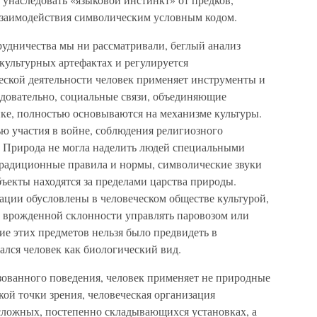
 взаимодействия символическим условным кодом.
удничества мы ни рассматривали, беглый анализ
 культурных артефактах и регулируется
ской деятельности человек применяет инструменты и
довательно, социальные связи, объединяющие
е, полностью основываются на механизме культуры.
ью участия в войне, соблюдения религиозного
. Природа не могла наделить людей специальными
традиционные правила и нормы, символические звуки
бъекты находятся за пределами царства природы.
ции обусловлены в человеческом обществе культурой,
й врожденной склонности управлять паровозом или
ие этих предметов нельзя было предвидеть в
ался человек как биологический вид.
зованного поведения, человек применяет не природные
кой точки зрения, человеческая организация
а сложных, постепенно складывающихся установках, а