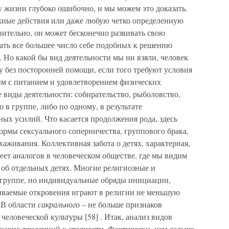
у жизни глубоко ошибочно, и мы можем это доказать.
жные действия или даже любую четко определенную
вительно, он может бесконечно развивать свою
ать все большее число себе подобных к решению
. Но какой бы вид деятельности мы ни взяли, человек
у без посторонней помощи, если того требуют условия
ым с питанием и удовлетворением физических
 виды деятельности: собирательство, рыболовство,
 в группе, либо по одному, в результате
ых усилий. Что касается продолжения рода, здесь
ормы сексуального соперничества, группового брака,
аживания. Коллективная забота о детях, характерная,
меет аналогов в человеческом обществе, где мы видим
об отдельных детях. Многие религиозные и
 группе, но индивидуальные обряды инициации,
ваемые откровения играют в религии не меньшую
 В области
сакрального
– не больше признаков
человеческой культуры [58] . Итак, анализ видов
каких тенденций к стадности. Фактически, чем дальше