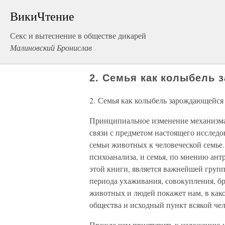
ВикиЧтение
Секс и вытеснение в обществе дикарей
Малиновский Бронислав
2. Семья как колыбель
2. Семья как колыбель зарождающейся
Принципиальное изменение механизма
связи с предметом настоящего исслед
семьи животных к человеческой семье.
психоанализа, и семья, по мнению ан
этой книги, является важнейшей груп
периода ухаживания, совокупления, б
животных и людей покажет нам, в как
общества и исходный пункт всякой че
Прежде чем приступить к изложению н