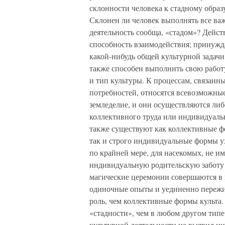
склонности человека к стадному образ
Склонен ли человек выполнять все ва
деятельность сообща, «стадом»? Дейст
способность взаимодействия; принужд
какой-нибудь общей культурной задачи
также способен выполнить свою работ
и тип культуры. К процессам, связанн
потребностей, относятся всевозможные
земледелие, и они осуществляются либо
коллективного труда или индивидуальн
также существуют как коллективные ф
так и строго индивидуальные формы ух
по крайней мере, для насекомых, не и
индивидуальную родительскую заботу 
магические церемонии совершаются в
одиночные опыты и уединенно пережи
роль, чем коллективные формы культа.
«стадности», чем в любом другом типе 
культурной деятельности не выявил ни