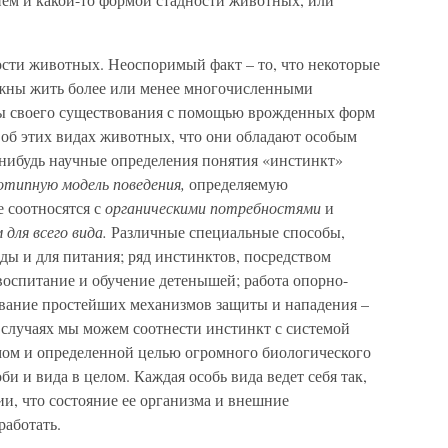
ости животных. Неоспоримый факт – то, что некоторые
лжны жить более или менее многочисленными
ы своего существования с помощью врожденных форм
 об этих видах животных, что они обладают особым
-нибудь научные определения понятия «инстинкт»
отипную модель поведения,
определяемую
е соотносятся с
органическими потребностями
и
 для всего вида.
Различные специальные способы,
ы и для питания; ряд инстинктов, посредством
воспитание и обучение детенышей; работа опорно-
вание простейших механизмов защиты и нападения –
 случаях мы можем соотнести инстинкт с системой
мом и определенной целью огромного биологического
и и вида в целом. Каждая особь вида ведет себя так,
ии, что состояние ее организма и внешние
работать.