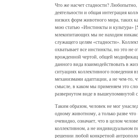
Что же насчет стадности? Любопытно,
деятельности и общая интеграция кол
низких форм животного мира, таких ка
мою статью «Инстинкты и культура» [5
млекопитающих мы не находим никако
служащего целям «стадности». Коллек
охватывает все инстинкты, но это не 
врожденной чертой, общей модификац
данного вида взаимодействовать в жиз
ситуациях коллективного поведения 
механизмами адаптации, а не чем-то, 
смысле, в каком мы применяем это слов
развернутом виде в вышеупомянутой с
Таким образом, человек не мог унасле
одному животному, а только разве что
очевидно, означает, что в целом чело
коллективном, а не индивидуальном п
решении любой конкретной антрополо