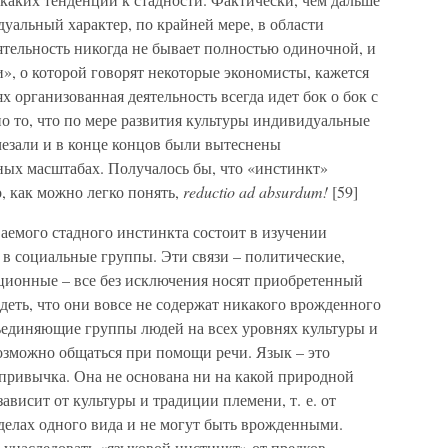
дуальный характер, по крайней мере, в области
ятельность никогда не бывает полностью одиночной, и
», о которой говорят некоторые экономисты, кажется
 организованная деятельность всегда идет бок о бок с
 то, что по мере развития культуры индивидуальные
чезали и в конце концов были вытеснены
ых масштабах. Получалось бы, что «инстинкт»
о, как можно легко понять,
reductio ad absurdum!
[59]
аемого стадного инстинкта состоит в изучении
в социальные группы. Эти связи – политические,
ционные – все без исключения носят приобретенный
идеть, что они вовсе не содержат никакого врожденного
бъединяющие группы людей на всех уровнях культуры и
возможно общаться при помощи речи. Язык – это
привычка. Она не основана ни на какой природной
ависит от культуры и традиции племени, т. е. от
делах одного вида и не могут быть врожденными.
о унаследовать «языковой инстинкт» от предков,