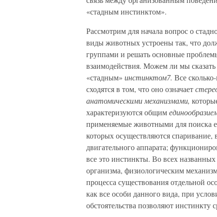
«стадным инстинктом».
Рассмотрим для начала вопрос о стадн
виды животных устроены так, что до
группами и решать основные проблем
взаимодействия. Можем ли мы сказать
«стадным»
инстинктом7.
Все сколько
сходятся в том, что оно означает
стере
анатомическими механизмами,
которы
характеризуются общим
единообразием
применяемые животными для поиска ед
которых осуществляются спаривание, 
двигательного аппарата; функциониро
все это инстинкты. Во всех названных
организма, физиологическим механиз
процесса существования отдельной особ
как все особи данного вида, при услов
обстоятельства позволяют инстинкту с