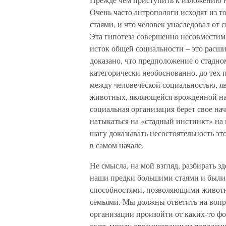
Очень часто антропологи исходят из т
стаями, и что человек унаследовал от
Эта гипотеза совершенно несовместим
исток общей социальности – это расши
доказано, что предположение о стадно
категорически необоснованно, до тех 
между человеческой социальностью, я
животных, являющейся врожденной нак
социальная организация берет свое на
натыкаться на «стадный инстинкт» на
шагу доказывать несостоятельность э
в самом начале.
Не смысла, на мой взгляд, разбирать 
наши предки большими стаями и был
способностями, позволяющими животн
семьями. Мы должны ответить на вопр
организации произойти от каких-то фо
связь между организованным поведени