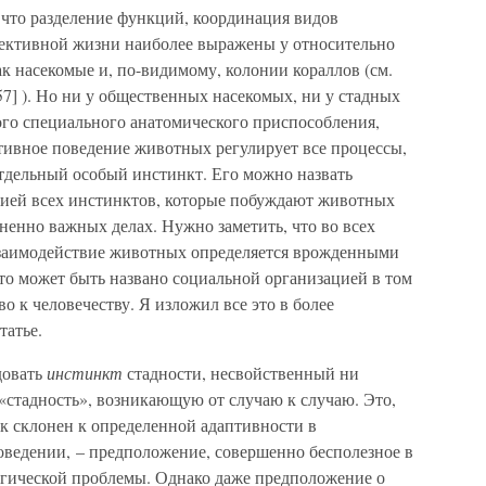
 что разделение функций, координация видов
лективной жизни наиболее выражены у относительно
к насекомые и, по-видимому, колонии кораллов (см.
7] ). Но ни у общественных насекомых, ни у стадных
го специального анатомического приспособления,
тивное поведение животных регулирует все процессы,
отдельный особый инстинкт. Его можно назвать
ией всех инстинктов, которые побуждают животных
ненно важных делах. Нужно заметить, что во всех
взаимодействие животных определяется врожденными
что может быть названо социальной организацией в том
о к человечеству. Я изложил все это в более
татье.
довать
инстинкт
стадности, несвойственный ни
 «стадность», возникающую от случаю к случаю. Это,
век склонен к определенной адаптивности в
оведении, – предположение, совершенно бесполезное в
гической проблемы. Однако даже предположение о