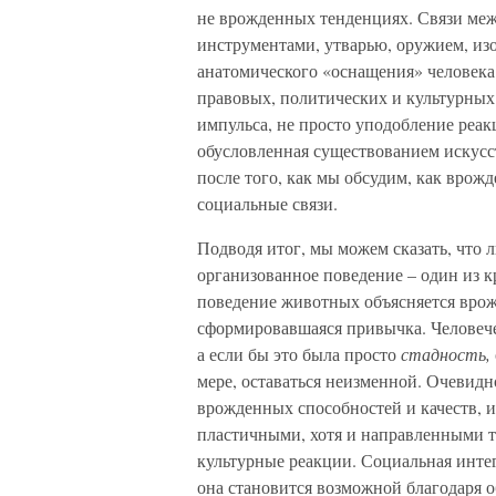
не врожденных тенденциях. Связи межд
инструментами, утварью, оружием, из
анатомического «оснащения» человека.
правовых, политических и культурных
импульса, не просто уподобление реак
обусловленная существованием искусст
после того, как мы обсудим, как врож
социальные связи.
Подводя итог, мы можем сказать, что 
организованное поведение – один из к
поведение животных объясняется врож
сформировавшаяся привычка. Человеч
а если бы это была просто
стадность,
мере, оставаться неизменной. Очевидн
врожденных способностей и качеств, 
пластичными, хотя и направленными т
культурные реакции. Социальная интег
она становится возможной благодаря о