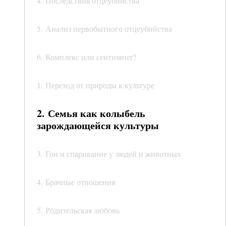
4. Последствия отцеубийства
5. Анализ первобытного отцеубийства
6. Комплекс или сентимент?
1. Переход от природы к культуре
2. Семья как колыбель
зарождающейся культуры
3. Гон и спаривание у людей и животных
4. Брачные отношения
5. Родительская любовь