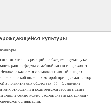
 зарождающейся культуры
 культуры
 инстинктивных реакций необходимо изучать уже в
ования: ранние формы семейной жизни и переход от
 Человеческая семья составляет главный интерес
тропологической школы, к которой принадлежит автор
пой в примитивных обществах [56] . Сравнение
рачных отношений и родительской заботы в семье
ом смысле семью можно рассматривать как единицу
ловеческой организации.
ашей аргументации, необходимо решить один вопрос.