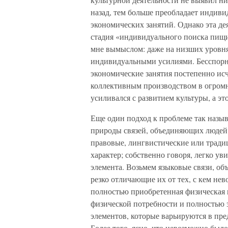
назад, тем больше преобладает индиви
экономических занятий. Однако эта де
стадия «индивидуального поиска пищи
мне вымыслом: даже на низших уровнях
индивидуальными усилиями. Бесспорно
экономические занятия постепенно ис
коллективным производством в огромн
усиливался с развитием культуры, а эт
Еще один подход к проблеме так назыв
природы связей, объединяющих людей 
правовые, лингвистические или тради
характер; собственно говоря, легко ув
элемента. Возьмем языковые связи, о
резко отличающие их от тех, с кем не
полностью приобретенная физическая 
физической потребности и полностью з
элементов, которые варьируются в пре
Более того, ясно, что невозможно был