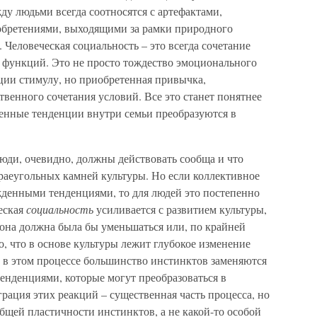
у людьми всегда соотносятся с артефактами,
обретениями, выходящими за рамки природного
 Человеческая социальность – это всегда сочетание
 функций. Это не просто тождество эмоционального
ции стимулу, но приобретенная привычка,
венного сочетания условий. Все это станет понятнее
денные тенденции внутри семьи преобразуются в
люди, очевидно, должны действовать сообща и что
раеугольных камней культуры. Но если коллективное
денными тенденциями, то для людей это постепенно
еская
социальность
усиливается с развитием культуры,
она должна была бы уменьшаться или, по крайней
о, что в основе культуры лежит глубокое изменение
и в этом процессе большинство инстинктов заменяются
енденциями, которые могут преобразоваться в
рация этих реакций – существенная часть процесса, но
бщей пластичности инстинктов, а не какой-то особой