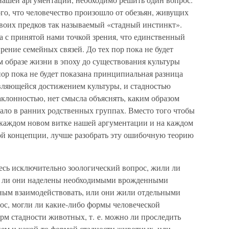
ого, что человечество произошло от обезьян, живущих
 своих предков так называемый «стадный инстинкт».
а с принятой нами точкой зрения, что единственный
рение семейных связей. До тех пор пока не будет
м образе жизни в эпоху до существования культуры
пор пока не будет показана принципиальная разница
вляющейся достижением культуры, и стадностью
лонностью, нет смысла объяснять, каким образом
чало в ранних родственных группах. Вместо того чтобы
 каждом новом витке нашей аргументации и на каждом
той концепции, лучше разобрать эту ошибочную теорию
здесь исключительно зоологический вопрос, жили ли
и ли они наделены необходимыми врожденными
ым взаимодействовать, или они жили отдельными
ос, могли ли какие-либо формы человеческой
рм стадности животных, т. е. можно ли проследить
ем и какой-то формой стадности животных, или