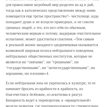
для православия загробный мир разделен на ад и рай,
тогда как в католических представлениях между ними
помещается еще третье пространство?– чистилище, куда
попадают души и не всецело праведных, и не совсем
грешных людей, а тех, кто вел себя по обычным,
человеческим меркам и потому, выдержав очистительное
испытание, может удостоиться спасения. «Тем самым
в реальной жизни западного средневековья оказывается
возможной широкая полоса нейтрального поведения,
нейтральных общественных институтов, которые не
являются ни “святыми”, ни “грешными”, ни
“государственными”, ни “антигосударственными”, ни
хорошими, ни плохими»4.
Если нейтральная зона не укрепилась в культуре, то ее
начинает бросать из крайности в крайность, из
благочестия в безбожие, из аскетизма в разгул.
Бинарность ведет к переворотам, к «вращательной»
модели развития, где противоположности стремительно