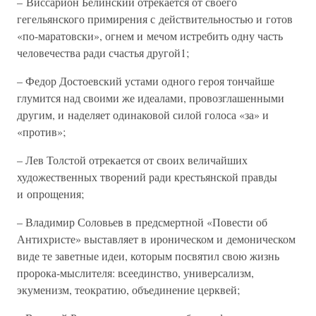
– Виссарион Белинский отрекается от своего
гегельянского примирения с действительностью и готов
«по-маратовски», огнем и мечом истребить одну часть
человечества ради счастья другой1;
– Федор Достоевский устами одного героя тончайше
глумится над своими же идеалами, провозглашенными
другим, и наделяет одинаковой силой голоса «за» и
«против»;
– Лев Толстой отрекается от своих величайших
художественных творений ради крестьянской правды
и опрощения;
– Владимир Соловьев в предсмертной «Повести об
Антихристе» выставляет в ироническом и демоническом
виде те заветные идеи, которым посвятил свою жизнь
пророка-мыслителя: всеединство, универсализм,
экуменизм, теократию, объединение церквей;