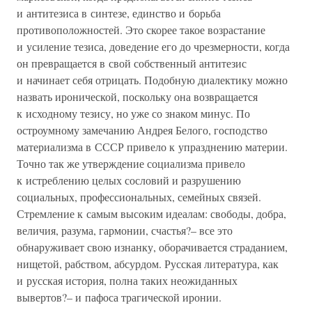
и антитезиса в синтезе, единство и борьба
противоположностей. Это скорее такое возрастание
и усиление тезиса, доведение его до чрезмерности, когда
он превращается в свой собственный антитезис
и начинает себя отрицать. Подобную диалектику можно
назвать иронической, поскольку она возвращается
к исходному тезису, но уже со знаком минус. По
остроумному замечанию Андрея Белого, господство
материализма в СССР привело к упразднению материи.
Точно так же утверждение социализма привело
к истреблению целых сословий и разрушению
социальных, профессиональных, семейных связей.
Стремление к самым высоким идеалам: свободы, добра,
величия, разума, гармонии, счастья?– все это
обнаруживает свою изнанку, оборачивается страданием,
нищетой, рабством, абсурдом. Русская литература, как
и русская история, полна таких неожиданных
вывертов?– и пафоса трагической иронии.