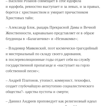
– Василий Розанов совмещает в себе юдофила
и юдофоба, ревностно выступает и за левых, и за правых,
борется с христианством и умирает причастником
Христовых тайн;
– Александр Блок, рыцарь Прекрасной Дамы и Вечной
Женственности, карнавально представляет ее в образе
блудницы в «Балаганчике» и «Незнакомке»;
– Владимир Маяковский, поэт космически-трагедийный
и мистериальный по складу своего дарования,
в послереволюционные годы отдает себя на службу
государственной пропаганде и «наступает на горло
собственной песне»;
– Андрей Платонов, утопист, коммунист, технофил,
создает глубочайшую антиутопию социалистического
общества?– царства пустоты и смерти;
– Даниил Андреев проповедует как религиозный идеал