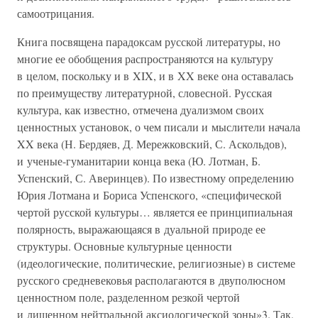
самоотрицания.
Книга посвящена парадоксам русской литературы, но
многие ее обобщения распространяются на культуру
в целом, поскольку и в XIX, и в XX веке она оставалась
по преимуществу литературной, словесной. Русская
культура, как известно, отмечена дуализмом своих
ценностных установок, о чем писали и мыслители начала
XX века (Н. Бердяев, Д. Мережковский, С. Аскольдов),
и ученые-гуманитарии конца века (Ю. Лотман, Б.
Успенский, С. Аверинцев). По известному определению
Юрия Лотмана и Бориса Успенского, «специфической
чертой русской культуры… является ее принципиальная
полярность, выражающаяся в дуальной природе ее
структуры. Основные культурные ценности
(идеологические, политические, религиозные) в системе
русского средневековья располагаются в двуполюсном
ценностном поле, разделенном резкой чертой
и лишенном нейтральной аксиологической зоны»3. Так,