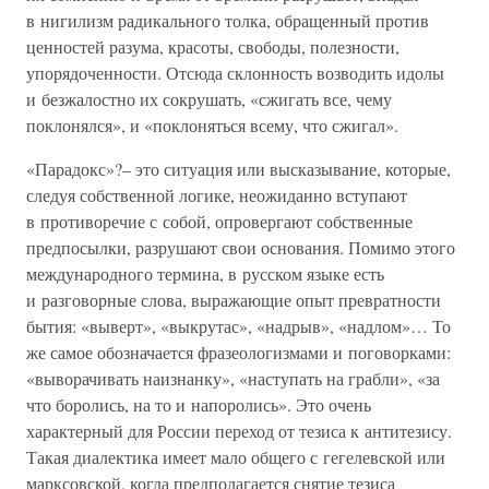
в нигилизм радикального толка, обращенный против
ценностей разума, красоты, свободы, полезности,
упорядоченности. Отсюда склонность возводить идолы
и безжалостно их сокрушать, «сжигать все, чему
поклонялся», и «поклоняться всему, что сжигал».
«Парадокс»?– это ситуация или высказывание, которые,
следуя собственной логике, неожиданно вступают
в противоречие с собой, опровергают собственные
предпосылки, разрушают свои основания. Помимо этого
международного термина, в русском языке есть
и разговорные слова, выражающие опыт превратности
бытия: «выверт», «выкрутас», «надрыв», «надлом»… То
же самое обозначается фразеологизмами и поговорками:
«выворачивать наизнанку», «наступать на грабли», «за
что боролись, на то и напоролись». Это очень
характерный для России переход от тезиса к антитезису.
Такая диалектика имеет мало общего с гегелевской или
марксовской, когда предполагается снятие тезиса