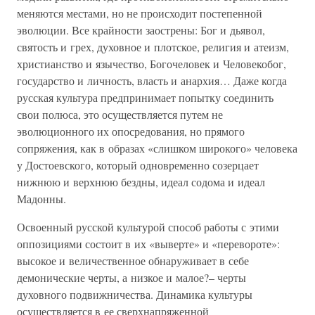
меняются местами, но не происходит постепенной
эволюции. Все крайности заострены: Бог и дьявол,
святость и грех, духовное и плотское, религия и атеизм,
христианство и язычество, Богочеловек и Человекобог,
государство и личность, власть и анархия… Даже когда
русская культура предпринимает попытку соединить
свои полюса, это осуществляется путем не
эволюционного их опосредования, но прямого
сопряжения, как в образах «слишком широкого» человека
у Достоевского, который одновременно созерцает
нижнюю и верхнюю бездны, идеал содома и идеал
Мадонны.
Освоенный русской культурой способ работы с этими
оппозициями состоит в их «выверте» и «перевороте»:
высокое и величественное обнаруживает в себе
демонические черты, а низкое и малое?– черты
духовного подвижничества. Динамика культуры
осуществляется в ее сверхнапряженной