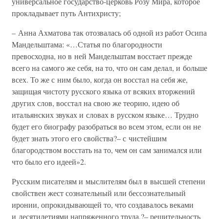
универсальное государство-церковь Розу Мира, которое
прокладывает путь Антихристу;
– Анна Ахматова так отозвалась об одной из работ Осипа
Мандельштама: «…Статья по благородности
превосходна, но в ней Мандельштам восстает прежде
всего на самого же себя, на то, что он сам делал, и больше
всех. То же с ним было, когда он восстал на себя же,
защищая чистоту русского языка от всяких вторжений
других слов, восстал на свою же теорию, идею об
итальянских звуках и словах в русском языке… Трудно
будет его биографу разобраться во всем этом, если он не
будет знать этого его свойства?– с чистейшим
благородством восстать на то, чем он сам занимался или
что было его идеей»2.
Русским писателям и мыслителям был в высшей степени
свойствен жест сознательный или бессознательный
иронии, опрокидывающей то, что создавалось веками
и десятилетиями напряженного труда,?– решительность