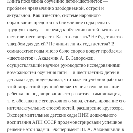
Книга посвящена обучению детей-шестилеток —
проблеме чрезвычайно злободневной, острой и
актуальной. Как известно, системе народного
образования предстоит в ближайшие годы решать
трудную задачу — переход к обучению детей начиная с
шестилетнего возраста. Как это сделать? Не будет ли это
ущербом для детей? Не лишит ли их года детства? В
семидесятые годы много было споров вокруг проблемы
«шестилеток». Академик А. В. Запорожец,
осуществлявший научное руководство исследованиями
возможностей обучения пяти— и шестилетних детей в
детском саду, подчеркивал, что задачей учебной работы с
этой возрастной группой является не акселерирование
ребенка, не педалирование его развития, а ампликация,
т. е. обогащение его духовного мира, стимулирование его
интеллектуальных способностей, расширение кругозора.
Экспериментальные детские сады НИИ дошкольного
воспитания АПН СССР продемонстрировали успешное
решение этой задачи. Эксперимент Ш. А. Амонашвили в