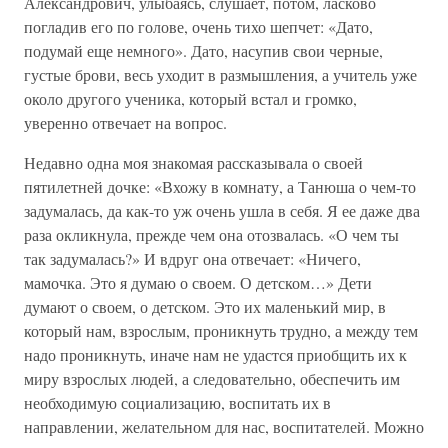
Александрович, улыбаясь, слушает, потом, ласково
погладив его по голове, очень тихо шепчет: «Дато,
подумай еще немного». Дато, насупив свои черные,
густые брови, весь уходит в размышления, а учитель уже
около другого ученика, который встал и громко,
уверенно отвечает на вопрос.
Недавно одна моя знакомая рассказывала о своей
пятилетней дочке: «Вхожу в комнату, а Танюша о чем-то
задумалась, да как-то уж очень ушла в себя. Я ее даже два
раза окликнула, прежде чем она отозвалась. «О чем ты
так задумалась?» И вдруг она отвечает: «Ничего,
мамочка. Это я думаю о своем. О детском…» Дети
думают о своем, о детском. Это их маленький мир, в
который нам, взрослым, проникнуть трудно, а между тем
надо проникнуть, иначе нам не удастся приобщить их к
миру взрослых людей, а следовательно, обеспечить им
необходимую социализацию, воспитать их в
направлении, желательном для нас, воспитателей. Можно