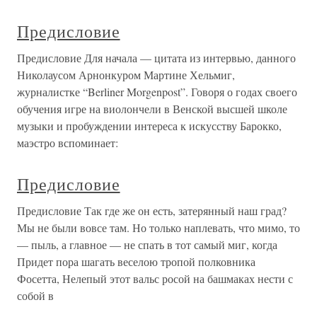
Предисловие
Предисловие Для начала — цитата из интервью, данного
Николаусом Арнонкуром Мартине Хельмиг,
журналистке “Berliner Morgenpost”. Говоря о годах своего
обучения игре на виолончели в Венской высшей школе
музыки и пробуждении интереса к искусству Барокко,
маэстро вспоминает:
Предисловие
Предисловие Так где же он есть, затерянный наш град?
Мы не были вовсе там. Но только наплевать, что мимо, то
— пыль, а главное — не спать в тот самый миг, когда
Придет пора шагать веселою тропой полковника
Фосетта, Нелепый этот вальс росой на башмаках нести с
собой в