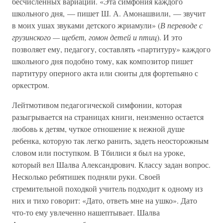
бесчисленных вариаций. «Эта симфония каждого
школьного дня, — пишет Ш. А. Амонашвили, — звучит
в моих ушах звуками детского жриамули» (
В переводе с
грузинского — щебет, гомон детей и птиц
). И это
позволяет ему, педагогу, составлять «партитуру» каждого
школьного дня подобно тому, как композитор пишет
партитуру оперного акта или сюиты для фортепьяно с
оркестром.
Лейтмотивом педагогической симфонии, которая
разыгрывается на страницах книги, неизменно остается
любовь к детям, чуткое отношение к нежной душе
ребенка, которую так легко ранить, задеть неосторожным
словом или поступком. В Тбилиси я был на уроке,
который вел Шалва Александрович. Классу задан вопрос.
Несколько ребятишек подняли руки. Своей
стремительной походкой учитель подходит к одному из
них и тихо говорит: «Дато, ответь мне на ушко». Дато
что-то ему увлеченно нашептывает. Шалва