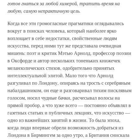
готов гнаться за любой химерой, тратить время на
любую, самую непрактичную цель.
Когда все эти громогласные прагматики оглядывались
вокруг в поисках человека, который наиболее ярко
воплощает в себе недостатки, свойственные людям
искусства, перед ними тут же представала очевидная
мишень: поэт и критик Мэтью Арнолд, профессор поэзии
в Оксфорде и автор нескольких тоненьких книжечек
меланхолических стихов, одобрительно принятых
интеллектуальной элитой. Мало того что Арнолд
разгуливал по Лондону, опираясь на трость с серебряным
набалдашником, он еще и разговаривал тихим писклявым
голосом, носил чудные бачки, расчесывал волосы на
прямой пробор, а что хуже всего — постоянно объявлял в
газетных статьях и публичных лекциях, что искусство —
одно из важнейших занятий в жизни. То была эпоха,
когда люди впервые обрели возможность добраться из
Лондона в Бирмингем за одно утро, а Британия снискала