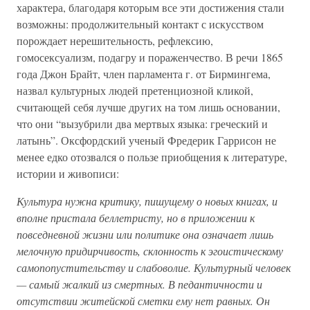
характера, благодаря которым все эти достижения стали
возможны: продолжительный контакт с искусством
порождает нерешительность, рефлексию,
гомосексуализм, подагру и пораженчество. В речи 1865
года Джон Брайт, член парламента г. от Бирмингема,
назвал культурных людей претенциозной кликой,
считающей себя лучше других на том лишь основании,
что они “вызубрили два мертвых языка: греческий и
латынь”. Оксфордский ученый Фредерик Гаррисон не
менее едко отозвался о пользе приобщения к литературе,
истории и живописи:
Культура нужна критику, пишущему о новых книгах, и
вполне пристала беллетристу, но в приложении к
повседневной жизни или политике она означает лишь
мелочную придирчивость, склонность к эгоистическому
самопопустительству и слабоволие. Культурный человек
— самый жалкий из смертных. В педантичности и
отсутствии житейской сметки ему нет равных. Он