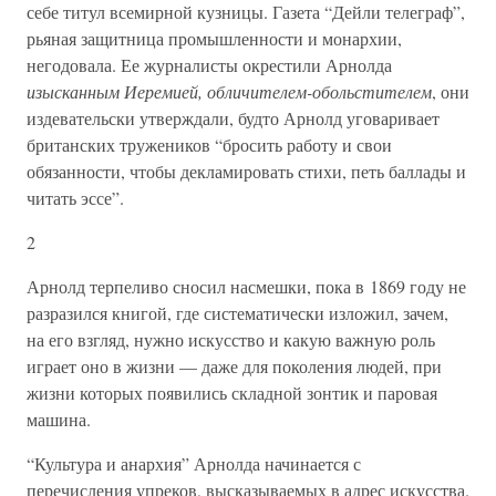
себе титул всемирной кузницы. Газета “Дейли телеграф”,
рьяная защитница промышленности и монархии,
негодовала. Ее журналисты окрестили Арнолда
изысканным Иеремией, обличителем-обольстителем
, они
издевательски утверждали, будто Арнолд уговаривает
британских тружеников “бросить работу и свои
обязанности, чтобы декламировать стихи, петь баллады и
читать эссе”.
2
Арнолд терпеливо сносил насмешки, пока в 1869 году не
разразился книгой, где систематически изложил, зачем,
на его взгляд, нужно искусство и какую важную роль
играет оно в жизни — даже для поколения людей, при
жизни которых появились складной зонтик и паровая
машина.
“Культура и анархия” Арнолда начинается с
перечисления упреков, высказываемых в адрес искусства.