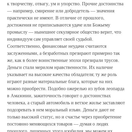
к творчеству, отвагу, ум и упорство. Прочие достоинства
— например, смирение или добродетель — значения
практически не имеют. В отличие от прошлого,
достижения не приписываются удаче или Божьему
промыслу — нынешнее секулярное общество верит, что
индивидуум сам управляет своей судьбой.
Соответственно, финансовые неудачи считаются
заслуженными, а безработных презирают примерно так
же, как в более воинственные эпохи презирали трусов.
Деньги стали мерилом нравственности. Их наличие
указывает на высокие качества обладателя; ту же роль
играют разные материальные блага, которые на них
можно приобрести. Подобно ожерелью из зубов леопарда
в Амазонии, зажиточность говорит о достоинствах
человека, а старый автомобиль и ветхое жилье заставляют
подозревать в нем моральный изъян. Деньги дают не
только высокий статус, но и счастье через приобретение
постоянно меняющихся товаров — думая о людях
прошлого, лишенных этого изобилия, мы можем их