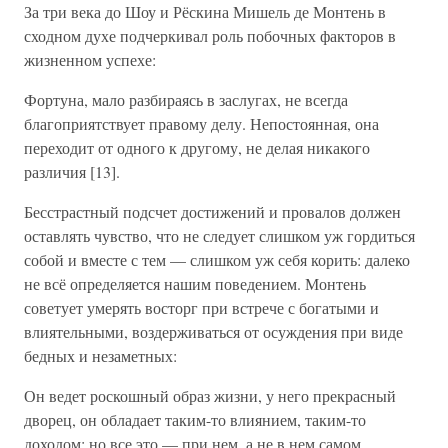
За три века до Шоу и Рёскина Мишель де Монтень в
сходном духе подчеркивал роль побочных факторов в
жизненном успехе:
Фортуна, мало разбираясь в заслугах, не всегда
благоприятствует правому делу. Непостоянная, она
переходит от одного к другому, не делая никакого
различия [13].
Бесстрастный подсчет достижений и провалов должен
оставлять чувство, что не следует слишком уж гордиться
собой и вместе с тем — слишком уж себя корить: далеко
не всё определяется нашим поведением. Монтень
советует умерять восторг при встрече с богатыми и
влиятельными, воздерживаться от осуждения при виде
бедных и незаметных:
Он ведет роскошный образ жизни, у него прекрасный
дворец, он обладает таким-то влиянием, таким-то
доходом; но все это — при нем, а не в нем самом…