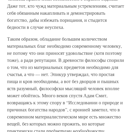
Даже тот, кто чужд материальным устремлениям, считает
себя обязанным накапливать и демонстрировать
богатство, дабы избежать порицания, и стыдится
бедности в случае неуспеха.
Таким образом, обладание большим количеством
материальных благ необходимо современному человеку,
не потому что они приносят удовольствие (хотя поэтому
тоже), а ради репутации. В древности философы спорили
о том, что из материальных предметов необходимо для
счастья, а что — нет. Эпикур утверждал, что простая
пища и кров необходимы, а вот без дворцов и пышных
яств разумный, философски мыслящий человек вполне
может обойтись. Много веков спустя Адам Смит,
возвращаясь к этому спору в “Исследовании о природе и
причинах богатства народов”, с иронией заметил, что в
современном материалистическом мире есть множество
вещей, без которых можно прожить, но которые
практически стали
предметами необходимости
,