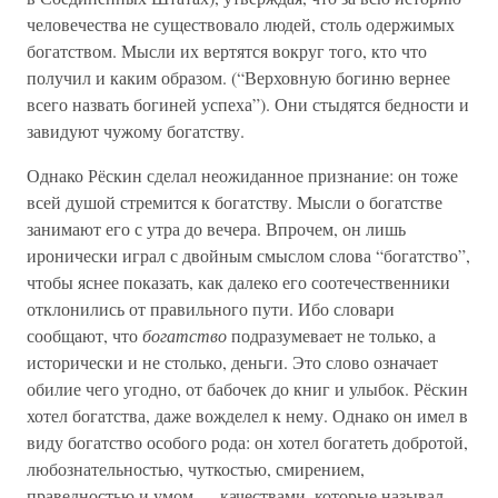
человечества не существовало людей, столь одержимых
богатством. Мысли их вертятся вокруг того, кто что
получил и каким образом. (“Верховную богиню вернее
всего назвать богиней успеха”). Они стыдятся бедности и
завидуют чужому богатству.
Однако Рёскин сделал неожиданное признание: он тоже
всей душой стремится к богатству. Мысли о богатстве
занимают его с утра до вечера. Впрочем, он лишь
иронически играл с двойным смыслом слова “богатство”,
чтобы яснее показать, как далеко его соотечественники
отклонились от правильного пути. Ибо словари
сообщают, что
богатство
подразумевает не только, а
исторически и не столько, деньги. Это слово означает
обилие чего угодно, от бабочек до книг и улыбок. Рёскин
хотел богатства, даже вожделел к нему. Однако он имел в
виду богатство особого рода: он хотел богатеть добротой,
любознательностью, чуткостью, смирением,
праведностью и умом — качествами, которые называл