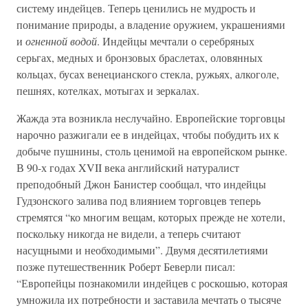
систему индейцев. Теперь ценились не мудрость и
понимание природы, а владение оружием, украшениями
и
огненной водой
. Индейцы мечтали о серебряных
серьгах, медных и бронзовых браслетах, оловянных
кольцах, бусах венецианского стекла, ружьях, алкоголе,
пешнях, котелках, мотыгах и зеркалах.
Жажда эта возникла неслучайно. Европейские торговцы
нарочно разжигали ее в индейцах, чтобы побудить их к
добыче пушнины, столь ценимой на европейском рынке.
В 90-х годах XVII века английский натуралист
преподобный Джон Банистер сообщал, что индейцы
Гудзонского залива под влиянием торговцев теперь
стремятся “ко многим вещам, которых прежде не хотели,
поскольку никогда не видели, а теперь считают
насущными и необходимыми”. Двумя десятилетиями
позже путешественник Роберт Беверли писал:
“Европейцы познакомили индейцев с роскошью, которая
умножила их потребности и заставила мечтать о тысяче