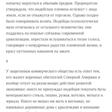
попытку вернуться к обычаям предков. Прорицатели
утверждали, что индейские племена исчезнут с лица
земли, если не откажутся от торговли. Однако поздно
было поворачивать вспять. Индейцы психологически
мало отличались от остального человечества: они
поддались на пошлые соблазны современной
цивилизации, перестали вслушиваться в тихие голоса,
говорящие о немудреных радостях племенной жизни, и
красу пустынных каньонов на закате.
6
У защитников коммерческого общества есть ответ тем,
кто жалеет коренных обитателей Северной Америки и
вообще сетует на разлагающее действие развитой
экономики: никто не принуждал индейцев покупать бусы
венецианского стекла, пешни, ружья, котелки, мотыги и
зеркала. Никто не мешал им жить в вигвамах, не
навязывал деревянные дома с крылечками и винными