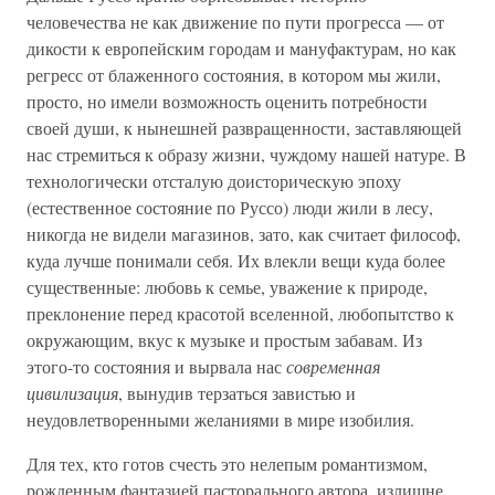
человечества не как движение по пути прогресса — от
дикости к европейским городам и мануфактурам, но как
регресс от блаженного состояния, в котором мы жили,
просто, но имели возможность оценить потребности
своей души, к нынешней развращенности, заставляющей
нас стремиться к образу жизни, чуждому нашей натуре. В
технологически отсталую доисторическую эпоху
(естественное состояние по Руссо) люди жили в лесу,
никогда не видели магазинов, зато, как считает философ,
куда лучше понимали себя. Их влекли вещи куда более
существенные: любовь к семье, уважение к природе,
преклонение перед красотой вселенной, любопытство к
окружающим, вкус к музыке и простым забавам. Из
этого-то состояния и вырвала нас
современная
цивилизация
, вынудив терзаться завистью и
неудовлетворенными желаниями в мире изобилия.
Для тех, кто готов счесть это нелепым романтизмом,
рожденным фантазией пасторального автора, излишне