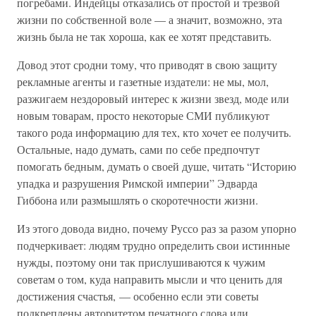
погребами. Индейцы отказались от простой и трезвой
жизни по собственной воле — а значит, возможно, эта
жизнь была не так хороша, как ее хотят представить.
Довод этот сродни тому, что приводят в свою защиту
рекламные агенты и газетные издатели: не мы, мол,
разжигаем нездоровый интерес к жизни звезд, моде или
новым товарам, просто некоторые СМИ публикуют
такого рода информацию для тех, кто хочет ее получить.
Остальные, надо думать, сами по себе предпочтут
помогать бедным, думать о своей душе, читать “Историю
упадка и разрушения Римской империи” Эдварда
Гиббона или размышлять о скоротечности жизни.
Из этого довода видно, почему Руссо раз за разом упорно
подчеркивает: людям трудно определить свои истинные
нужды, поэтому они так прислушиваются к чужим
советам о том, куда направить мысли и что ценить для
достижения счастья, — особенно если эти советы
подкреплены авторитетом печатного слова или