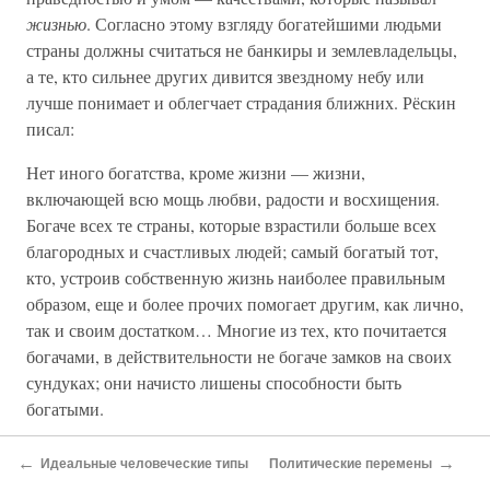
жизнью
. Согласно этому взгляду богатейшими людьми
страны должны считаться не банкиры и землевладельцы,
а те, кто сильнее других дивится звездному небу или
лучше понимает и облегчает страдания ближних. Рёскин
писал:
Нет иного богатства, кроме жизни — жизни,
включающей всю мощь любви, радости и восхищения.
Богаче всех те страны, которые взрастили больше всех
благородных и счастливых людей; самый богатый тот,
кто, устроив собственную жизнь наиболее правильным
образом, еще и более прочих помогает другим, как лично,
так и своим достатком… Многие из тех, кто почитается
богачами, в действительности не богаче замков на своих
сундуках; они начисто лишены способности быть
богатыми.
Рёскин изрекал простые, детские истины пророков, и,
←
→
Идеальные человеческие типы
Политические перемены
когда над ним не потешались (“Санди ревю” называло