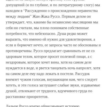
допущений (и по глубине, и по литературному слогу) мы
находим в “Рассуждении о происхождении неравенства
между людьми” Жан-Жака Руссо. Первым делом он
утверждает, что, какими бы независимо мыслящими мы
себя ни считали, мы плохо понимаем собственные
потребности, что небезопасно. Душа редко может
выразить, что именно ей нужно для удовлетворения, а
если и бормочет нечто, ее запросы часто не обоснованы и
противоречивы. Руссо предлагает сравнивать ее не со
здоровым телом, которое просит полезной пищи, а с
нездоровым, которое хочет вина, хотя на самом деле
нуждается в воде, и рвется танцевать ночь напролет, хотя
на самом деле ему надо лежать в постели. Рассудок
внемлет чужим голосам, внушающим нам, чего следует
хотеть, и эти голоса заглушают слабые звуки, издаваемые
душой, отвлекают от трудного, вдумчивого груда по
расстановке приоритетов.
Дальше Руссо кратко обрисовывает историю