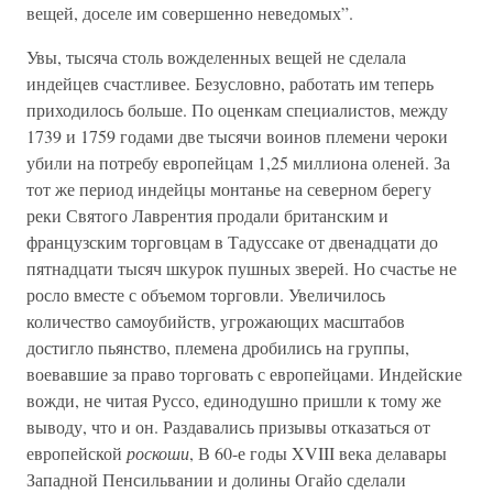
вещей, доселе им совершенно неведомых”.
Увы, тысяча столь вожделенных вещей не сделала
индейцев счастливее. Безусловно, работать им теперь
приходилось больше. По оценкам специалистов, между
1739 и 1759 годами две тысячи воинов племени чероки
убили на потребу европейцам 1,25 миллиона оленей. За
тот же период индейцы монтанье на северном берегу
реки Святого Лаврентия продали британским и
французским торговцам в Тадуссаке от двенадцати до
пятнадцати тысяч шкурок пушных зверей. Но счастье не
росло вместе с объемом торговли. Увеличилось
количество самоубийств, угрожающих масштабов
достигло пьянство, племена дробились на группы,
воевавшие за право торговать с европейцами. Индейские
вожди, не читая Руссо, единодушно пришли к тому же
выводу, что и он. Раздавались призывы отказаться от
европейской
роскоши
, В 60-е годы XVIII века делавары
Западной Пенсильвании и долины Огайо сделали