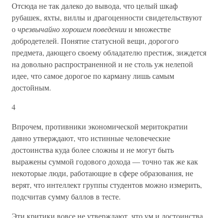
Отсюда не так далеко до вывода, что целый шкаф
рубашек, яхты, виллы и драгоценности свидетельствуют
о
чрезвычайно хорошем поведении
и множестве
добродетелей. Понятие статусной вещи, дорогого
предмета, дающего своему обладателю престиж, зиждется
на довольно распространенной и не столь уж нелепой
идее, что самое дорогое по карману лишь самым
достойным.
4
Впрочем, противники экономической меритократии
давно утверждают, что истинные человеческие
достоинства куда более сложны и не могут быть
выражены суммой годового дохода — точно так же как
некоторые люди, работающие в сфере образования, не
верят, что интеллект группы студентов можно измерить,
подсчитав сумму баллов в тесте.
Эти критики вовсе не утверждают, что ум и достоинства