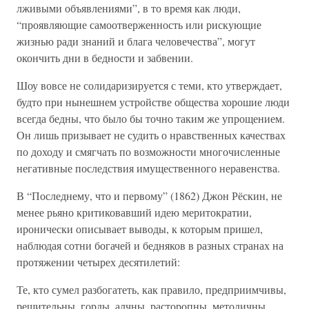
лживыми объявлениями”, в то время как люди,
“проявляющие самоотверженность или рискующие
жизнью ради знаний и блага человечества”, могут
окончить дни в бедности и забвении.
Шоу вовсе не солидаризируется с теми, кто утверждает,
будто при нынешнем устройстве общества хорошие люди
всегда бедны, что было бы точно таким же упрощением.
Он лишь призывает не судить о нравственных качествах
по доходу и смягчать по возможности многочисленные
негативные последствия имущественного неравенства.
В “Последнему, что и первому” (1862) Джон Рёскин, не
менее рьяно критиковавший идею меритократии,
иронически описывает выводы, к которым пришел,
наблюдая сотни богачей и бедняков в разных странах на
протяжении четырех десятилетий:
Те, кто сумел разбогатеть, как правило, предприимчивы,
решительны, горды, алчны, расторопны, методичны,