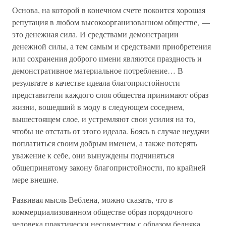
Основа, на которой в конечном счете покоится хорошая
репутация в любом высокоорганизованном обществе, —
это денежная сила. И средствами демонстрации
денежной силы, а тем самым и средствами приобретения
или сохранения доброго имени являются праздность и
демонстративное материальное потребление… В
результате в качестве идеала благопристойности
представители каждого слоя общества принимают образ
жизни, вошедший в моду в следующем соседнем,
вышестоящем слое, и устремляют свои усилия на то,
чтобы не отстать от этого идеала. Боясь в случае неудачи
поплатиться своим добрым именем, а также потерять
уважение к себе, они вынуждены подчиняться
общепринятому закону благопристойности, по крайней
мере внешне.
Развивая мысль Веблена, можно сказать, что в
коммерциализованном обществе образ порядочного
человека практически несовместим с образом бедняка.