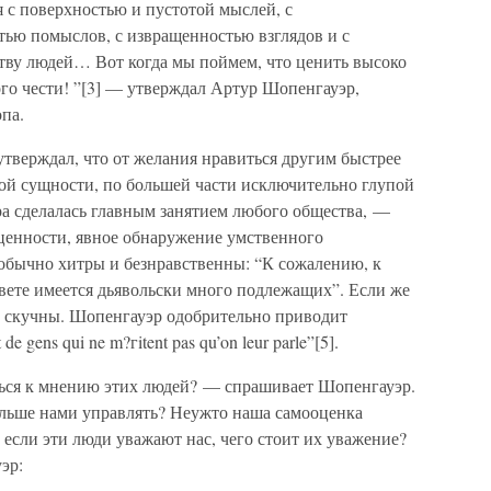
 с поверхностью и пустотой мыслей, с
тью помыслов, с извращенностью взглядов и с
ву людей… Вот когда мы поймем, что ценить высоко
о чести! ”[3] — утверждал Артур Шопенгауэр,
па.
н утверждал, что от желания нравиться другим быстрее
ой сущности, по большей части исключительно глупой
гра сделалась главным занятием любого общества, —
ценности, явное обнаружение умственного
 обычно хитры и безнравственны: “К сожалению, к
а свете имеется дьявольски много подлежащих”. Если же
о скучны. Шопенгауэр одобрительно приводит
de gens qui ne m?гitent pas qu’on leur parle”[5].
ться к мнению этих людей? — спрашивает Шопенгауэр.
льше нами управлять? Неужто наша самооценка
 если эти люди уважают нас, чего стоит их уважение?
эр: