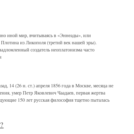
но иной мир, вчитываясь в «Эннеады», или
 Плотина из Ликополя (третий век нашей эры).
адломленный создатель неоплатонизма часто
н
д, 14 (26 н. ст.) апреля 1856 года в Москве, месяца не
ения, умер Петр Яковлевич Чаадаев, первая жертва
едующие 150 лет русская философия тщетно пыталась
?