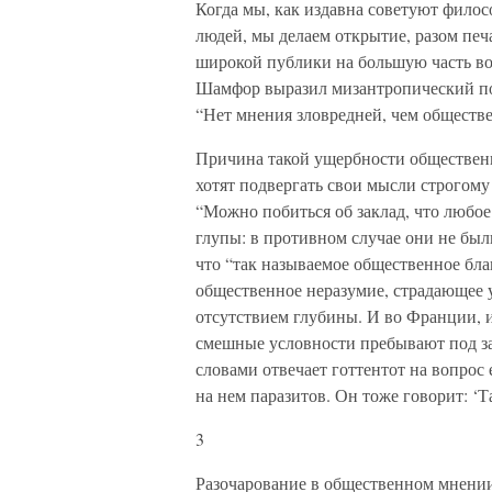
Когда мы, как издавна советуют фило
людей, мы делаем открытие, разом пе
широкой публики на большую часть во
Шамфор выразил мизантропический под
“Нет мнения зловредней, чем обществе
Причина такой ущербности общественно
хотят подвергать свои мысли строгому
“Можно побиться об заклад, что любое
глупы: в противном случае они не бы
что “так называемое общественное благ
общественное неразумие, страдающее 
отсутствием глубины. И во Франции, и
смешные условности пребывают под за
словами отвечает готтентот на вопрос
на нем паразитов. Он тоже говорит: ‘Т
3
Разочарование в общественном мнении