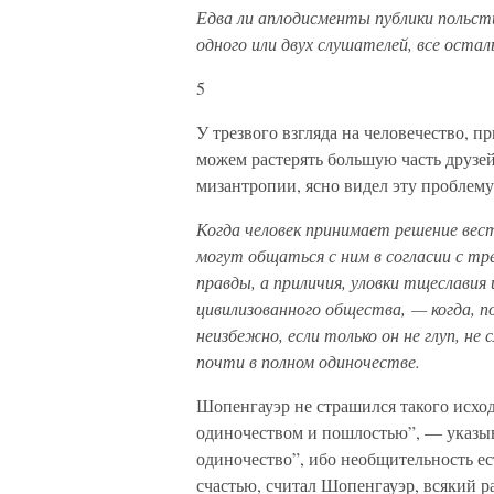
Едва ли аплодисменты публики польсти
одного или двух слушателей, все остал
5
У трезвого взгляда на человечество, п
можем растерять большую часть друзе
мизантропии, ясно видел эту проблему
Когда человек принимает решение вес
могут общаться с ним в согласии с тр
правды, а приличия, уловки тщеслави
цивилизованного общества, — когда, п
неизбежно, если только он не глуп, не
почти в полном одиночестве.
Шопенгауэр не страшился такого исхода
одиночеством и пошлостью”, — указыв
одиночество”, ибо необщительность е
счастью, считал Шопенгауэр, всякий 