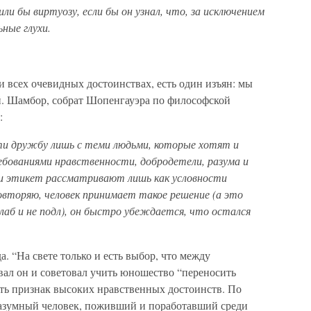
ли бы виртуозу, если бы он узнал, что, за исключением
ьные глухи.
ри всех очевидных достоинствах, есть один изъян: мы
й. Шамбор, собрат Шопенгауэра по философской
:
ти дружбу лишь с теми людьми, которые хотят и
ебованиями нравственности, добродетели, разума и
я и этикет рассматривают лишь как условности
овторяю, человек принимает такое решение (а это
 слаб и не подл), он быстро убеждается, что остался
. “На свете только и есть выбор, что между
ал он и советовал учить юношество “переносить
сть признак высоких нравственных достоинств. По
разумный человек, поживший и поработавший среди