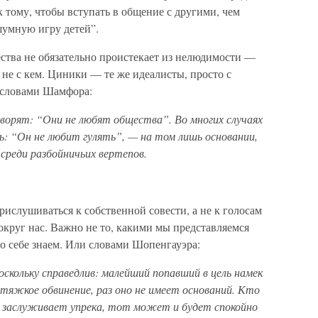
к тому, чтобы вступать в общение с другими, чем
шумную игру детей”.
ства не обязательно проистекает из нелюдимости —
 не с кем. Циники — те же идеалисты, просто с
 словами Шамфора:
оворят: “Они не любят общества”. Во многих случаях
дь: “Он не любит гулять”, — на том лишь основании,
 среди разбойничьих вертепов.
ислушиваться к собственной совести, а не к голосам
круг нас. Важно не то, какими мы представляемся
 о себе знаем. Или словами Шопенгауэра:
оскольку справедлив: малейший попавший в цель намек
е тяжкое обвинение, раз оно не имеет оснований. Кто
не заслуживает упрека, тот может и будет спокойно