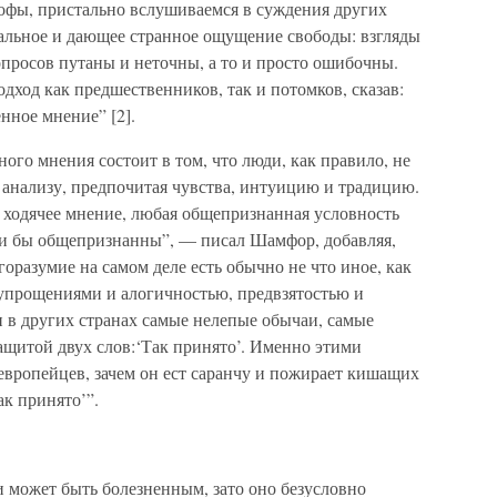
софы, пристально вслушиваемся в суждения других
чальное и дающее странное ощущение свободы: взгляды
просов путаны и неточны, а то и просто ошибочны.
ход как предшественников, так и потомков, сказав:
нное мнение” [2].
го мнения состоит в том, что люди, как правило, не
 анализу, предпочитая чувства, интуицию и традицию.
 ходячее мнение, любая общепризнанная условность
ли бы общепризнанны”, — писал Шамфор, добавляя,
оразумие на самом деле есть обычно не что иное, как
упрощениями и алогичностью, предвзятостью и
 в других странах самые нелепые обычаи, самые
щитой двух слов:‘Так принято’. Именно этими
 европейцев, зачем он ест саранчу и пожирает кишащих
ак принято’”.
 может быть болезненным, зато оно безусловно