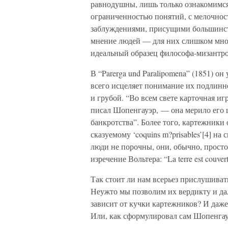
равнодушны, лишь только ознакомимся
ограниченностью понятий, с мелочнос
заблуждениями, присущими большинст
мнение людей — для них слишком мног
идеальный образец философа-мизантро
В “Parerga und Paralipomena” (1851) о
всего исцеляет понимание их подлинн
и грубой. “Во всем свете карточная и
писал Шопенгауэр, — она мерило его 
банкротства”. Более того, картежники
сказуемому ‘coquins m?prisables’[4] н
люди не порочны, они, обычно, прост
изречение Вольтера: “La terre est couvert 
Так стоит ли нам всерьез прислушива
Неужто мы позволим их вердикту и да
зависит от кучки картежников? И даже
Или, как сформулировал сам Шопенгау