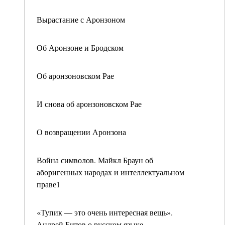
Вырастание с Аронзоном
Об Аронзоне и Бродском
Об аронзоновском Рае
И снова об аронзоновском Рае
О возвращении Аронзона
Война символов. Майкл Браун об
аборигенных народах и интеллектуальном
праве1
«Тупик — это очень интересная вещь».
Андрей Битов о русском языке,