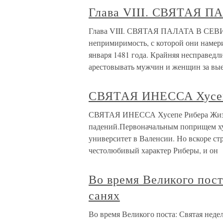
Глава VIII. СВЯТАЯ 
Глава VIII. СВЯТАЯ ПАЛАТА В СЕВИ
непримиримость, с которой они намери
января 1481 года. Крайняя несправедл
арестовывать мужчин и женщин за вы
СВЯТАЯ ИНЕССА Хусеп
СВЯТАЯ ИНЕССА Хусепе Рибера Жизнь
падений.Первоначальным поприщем худ
университет в Валенсии. Но вскоре ст
честолюбивый характер Риберы, и он
Во время Великого пост
санях
Во время Великого поста: Святая неде