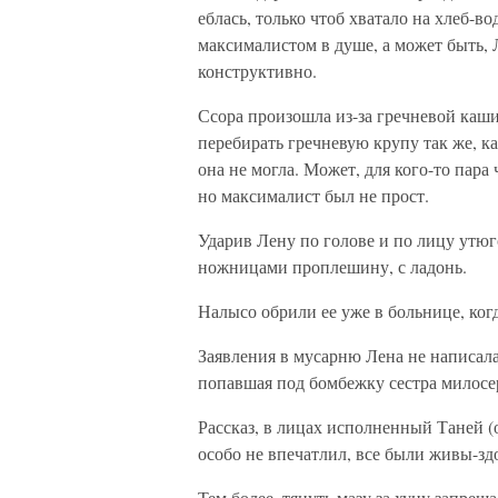
еблась, только чтоб хватало на хлеб-во
максималистом в душе, а может быть, Л
конструктивно.
Ссора произошла из-за гречневой каши
перебирать гречневую крупу так же, к
она не могла. Может, для кого-то пара
но максималист был не прост.
Ударив Лену по голове и по лицу утюго
ножницами проплешину, с ладонь.
Налысо обрили ее уже в больнице, ког
Заявления в мусарню Лена не написала,
попавшая под бомбежку сестра милосе
Рассказ, в лицах исполненный Таней (
особо не впечатлил, все были живы-здо
Тем более, тянуть мазу за хуну запрещ