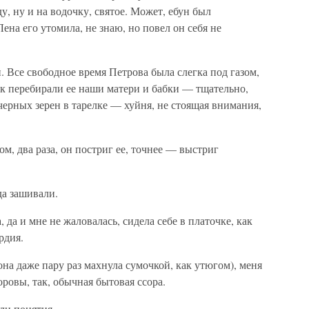
ду, ну и на водочку, святое. Может, ебун был
ена его утомила, не знаю, но повел он себя не
. Все свободное время Петрова была слегка под газом,
ак перебирали ее наши матери и бабки — тщательно,
 черных зерен в тарелке — хуйня, не стоящая внимания,
м, два раза, он постриг ее, точнее — выстриг
да зашивали.
 да и мне не жаловалась, сидела себе в платочке, как
рдия.
она даже пару раз махнула сумочкой, как утюгом), меня
ровы, так, обычная бытовая ссора.
али понятия.