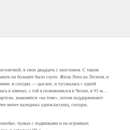
оголичкой, в свои двадцать с хвостиком. С таким
вать на большее было глупо. Жила Лена на Лесном, и
омжи, в соседях — цыгане, и тусовалась с одной
ась в именах, с той я познакомился в Чехии, в 91-м…
артели, знакомятся «на теме», потом поддерживают
олее-менее валидных одноклассниц, соседок,
ниюбке, чулках с подвязками и на огромных
зже, в середине 90-х.