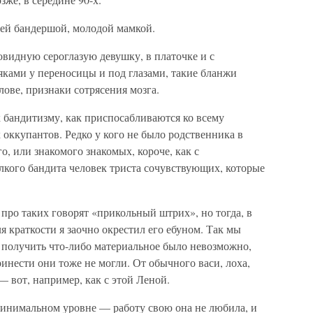
ей бандершой, молодой мамкой.
ловидную сероглазую девушку, в платочке и с
ами у переносицы и под глазами, такие бланжи
лове, признаки сотрясения мозга.
 бандитизму, как приспосабливаются ко всему
оккупантов. Редко у кого не было родственника в
го, или знакомого знакомых, короче, как с
лкого бандита человек триста сочувствующих, которые
 про таких говорят «прикольный штрих», но тогда, в
ля краткости я заочно окрестил его ебуном. Так мы
 получить что-либо материальное было невозможно,
принести они тоже не могли. От обычного васи, лоха,
— вот, например, как с этой Леной.
 минимальном уровне — работу свою она не любила, и