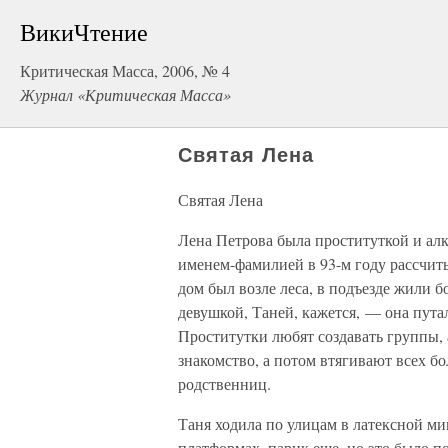
ВикиЧтение
Критическая Масса, 2006, № 4
Журнал «Критическая Масса»
Святая Лена
Святая Лена
Лена Петрова была проституткой и алк
именем-фамилией в 93-м году рассчиты
дом был возле леса, в подъезде жили б
девушкой, Таней, кажется, — она путал
Проститутки любят создавать группы, 
знакомство, а потом втягивают всех б
родственниц.
Таня ходила по улицам в латексной ми
платформах, парик еще, но это было по