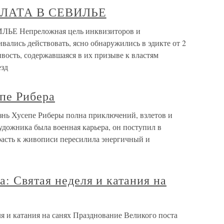
ПАЛАТА В СЕВИЛЬЕ
ЛЬЕ Непреложная цель инквизиторов и
вались действовать, ясно обнаружились в эдикте от 2
ивость, содержавшаяся в их призыве к властям
езд
е Рибера
 Хусепе Риберы полна приключений, взлетов и
ожника была военная карьера, он поступил в
расть к живописи пересилила энергичный и
а: Святая неделя и катания на
ля и катания на санях Празднование Великого поста