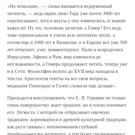
«Но
позвольте
, — снова вмешается недоуменный
читатель, — ведь евреи свою Тору уже почти 3000 лет
переписывают, хотя и вкусы у них изменились, и знания
выросли! Ну это, положим, религия, а Гомер? Его ведь
тоже переписывали и учили всю античную эпоху, а
потом еще и 1000 лет в Византии, и в Европе вот уже 500
лет печатают, учат, комментируют. Пали и возродились
Иерусалим, Афины и Рим, мир изменился до
неузнаваемости, а Гомера продолжают читать, теперь уже
и в Сети. Философия вплоть до XVII века находила в
текстах Аристотеля ответы на все свои вопросы,
медицине Гиппократ и Гален служили еще дольше».
Приходится констатировать, что Е. В. Герцман не только
очень поверхностно знает прошлое, но и плохо понимает
его. Легкость, с которой он отбрасывает научную
традицию, коренящуюся в древней культурной традиции,
как раз и связана с непониманием глубокой
традиционности
античного, а тем более средневекового