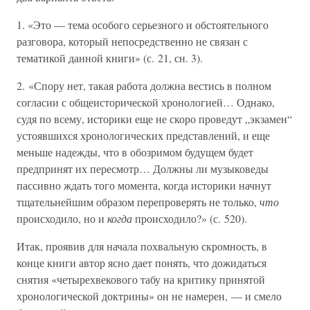
1. «Это — тема особого серьезного и обстоятельного
разговора, который непосредственно не связан с
тематикой данной книги» (с. 21, сн. 3).
2. «Спору нет, такая работа должна вестись в полном
согласии с общеисторической хронологией… Однако,
судя по всему, историки еще не скоро проведут „экзамен“
устоявшихся хронологических представлений, и еще
меньше надежды, что в обозримом будущем будет
предпринят их пересмотр… Должны ли музыковеды
пассивно ждать того момента, когда историки начнут
тщательнейшим образом перепроверять не только,
что
происходило, но и
когда
происходило?» (с. 520).
Итак, проявив для начала похвальную скромность, в
конце книги автор ясно дает понять, что дожидаться
снятия «четырехвекового табу на критику принятой
хронологической доктрины» он не намерен, — и смело