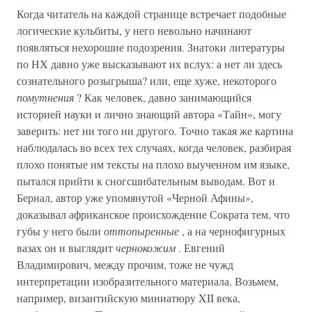
Когда читатель на каждой странице встречает подобные
логические кульбиты, у него невольно начинают
появляться нехорошие подозрения. Знатоки литературы
по НХ давно уже высказывают их вслух: а нет ли здесь
сознательного розыгрыша? или, еще хуже, некоторого
помутнения
? Как человек, давно занимающийся
историей науки и лично знающий автора «Тайн», могу
заверить: нет ни того ни другого. Точно такая же картина
наблюдалась во всех тех случаях, когда человек, разбирая
плохо понятые им тексты на плохо выученном им языке,
пытался прийти к сногсшибательным выводам. Вот и
Бернал, автор уже упомянутой «Черной Афины»,
доказывал африканское происхождение Сократа тем, что
губы у него были
оттопыренные
, а на чернофигурных
вазах он и выглядит
чернокожим
. Евгений
Владимирович, между прочим, тоже не чужд
интерпретации изобразительного материала. Возьмем,
например, византийскую миниатюру XII века,