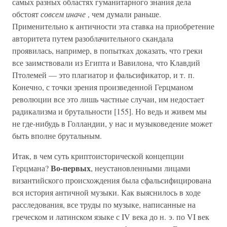
самых разных областях гуманитарного знания дела
обстоят
совсем иначе
, чем думали раньше.
Применительно к античности эта ставка на приобретение
авторитета путем разоблачительного скандала
проявилась, например, в попытках доказать, что греки
все заимствовали из Египта и Вавилона, что Клавдий
Птолемей — это плагиатор и фальсификатор, и т. п.
Конечно, с точки зрения произведенной Герцманом
революции все это лишь частные случаи, им недостает
радикализма и брутальности [155]. Но ведь и живем мы
не где-нибудь в Голландии, у нас и музыковедение может
быть вполне брутальным.
Итак, в чем суть криптоисторической концепции
Во-первых
Герцмана?
, неустановленными лицами
византийского происхождения была сфальсифицирована
вся история античной музыки. Как выяснилось в ходе
расследования, все труды по музыке, написанные на
греческом и латинском языке с IV века до н. э. по VI век