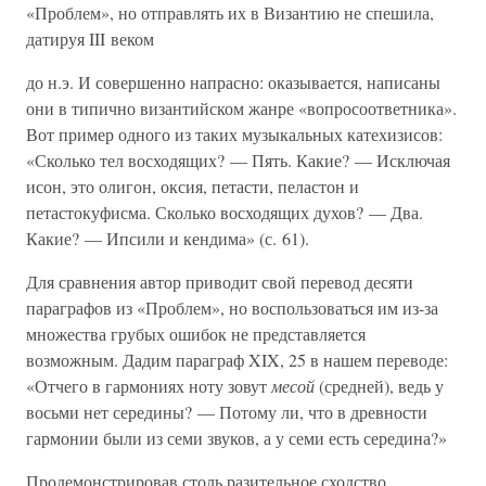
«Проблем», но отправлять их в Византию не спешила,
датируя III веком
до н.э. И совершенно напрасно: оказывается, написаны
они в типично византийском жанре «вопросоответника».
Вот пример одного из таких музыкальных катехизисов:
«Сколько тел восходящих? — Пять. Какие? — Исключая
исон, это олигон, оксия, петасти, пеластон и
петастокуфисма. Сколько восходящих духов? — Два.
Какие? — Ипсили и кендима» (с. 61).
Для сравнения автор приводит свой перевод десяти
параграфов из «Проблем», но воспользоваться им из-за
множества грубых ошибок не представляется
возможным. Дадим параграф XIX, 25 в нашем переводе:
«Отчего в гармониях ноту зовут
месой
(средней), ведь у
восьми нет середины? — Потому ли, что в древности
гармонии были из семи звуков, а у семи есть середина?»
Продемонстрировав столь разительное сходство