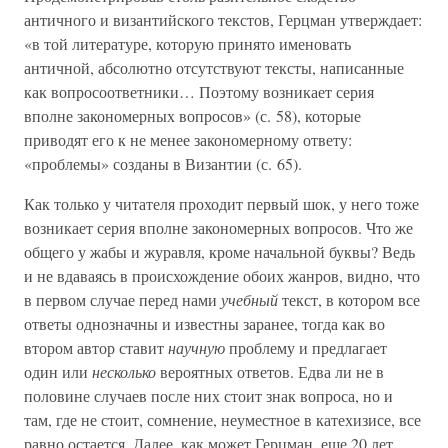
античного и византийского текстов, Герцман утверждает:
«в той литературе, которую принято именовать
античной, абсолютно отсутствуют тексты, написанные
как вопросоответники… Поэтому возникает серия
вполне закономерных вопросов» (с. 58), которые
приводят его к не менее закономерному ответу:
«проблемы» созданы в Византии (с. 65).
Как только у читателя проходит первый шок, у него тоже
возникает серия вполне закономерных вопросов. Что же
общего у жабы и журавля, кроме начальной буквы? Ведь
и не вдаваясь в происхождение обоих жанров, видно, что
в первом случае перед нами
учебный
текст, в котором все
ответы однозначны и известны заранее, тогда как во
втором автор ставит
научную
проблему и предлагает
один или
несколько
вероятных ответов. Едва ли не в
половине случаев после них стоит знак вопроса, но и
там, где не стоит, сомнение, неуместное в катехизисе, все
равно остается. Далее, как может Герцман, еще 20 лет