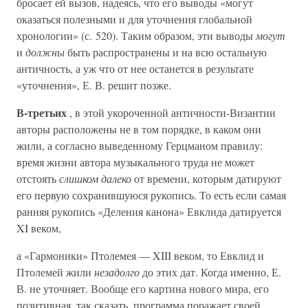
бросает ей вызов, надеясь, что его выводы «могут
оказаться полезными и для уточнения глобальной
хронологии» (с. 520). Таким образом, эти выводы
могут
и
должны
быть распространены и на всю остальную
античность, а уж что от нее останется в результате
«уточнения», Е. В. решит позже.
В-третьих
, в этой укороченной античности-Византии
авторы расположены не в том порядке, в каком они
жили, а согласно выведенному Герцманом правилу:
время жизни автора музыкального труда не может
отстоять
слишком далеко
от времени, которым датируют
его первую сохранившуюся рукопись. То есть если самая
ранняя рукопись «Деления канона» Евклида датируется
XI веком,
а «Гармоники» Птолемея — XIII веком, то Евклид и
Птолемей жили
незадолго
до этих дат. Когда именно, Е.
В. не уточняет. Вообще его картина нового мира, его
позитивная, так сказать, программа поражает своей