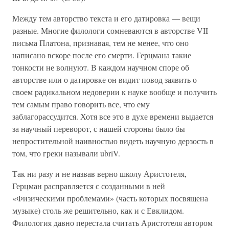
Между тем авторство текста и его датировка — вещи
разные. Многие филологи сомневаются в авторстве VII
письма Платона, признавая, тем не менее, что оно
написано вскоре после его смерти. Герцмана такие
тонкости не волнуют. В каждом научном споре об
авторстве или о датировке он видит повод заявить о
своем радикальном недоверии к науке вообще и получить
тем самым право говорить все, что ему
заблагорассудится. Хотя все это в духе времени выдается
за научный переворот, с нашей стороны было бы
непростительной наивностью видеть научную дерзость в
том, что греки называли ubriV.
Так ни разу и не назвав верно школу Аристотеля,
Герцман расправляется с созданными в ней
«Физическими проблемами» (часть которых посвящена
музыке) столь же решительно, как и с Евклидом.
Филология давно перестала считать Аристотеля автором