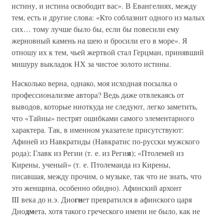
истину, и истина освободит вас». В Евангелиях, между
тем, есть и другие слова: «Кто соблазнит одного из малых
сих… тому лучше было бы, если бы повесили ему
жерновный камень на шею и бросили его в море». Я
отношу их к тем, чьей жертвой стал Герцман, принявший
мишуру выкладок НХ за чистое золото истины.
Насколько верна, однако, моя исходная посылка о
профессионализме автора? Ведь даже отвлекаясь от
выводов, которые ниоткуда не следуют, легко заметить,
что «Тайны» пестрят ошибками самого элементарного
характера. Так, в именном указателе присутствуют:
Афиней из Навкратиды (Навкратис по-русски мужского
я
рода); Главк из Регии (т. е. из Реги
); «Птолемей из
Кирены, ученый» (т. е. Птолемаида из Кирены,
писавшая, между прочим, о музыке, так что не знать, что
это женщина, особенно обидно). Афинский архонт
гн
III века до н.э. Дио
ет превратился в афинского царя
дм
Дио
ета, хотя такого греческого имени не было, как не