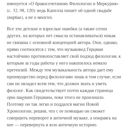
именуется «О бракосочетаниях Филологии и Меркурия»
(с. 32, 98, 120): ведь Капелла пишет об одной свадьбе
(nuptiae), а не о многих.
Все эти детские и взрослые ошибки (а также сотни
других, на которых нет смысла останавливаться) никак
не связаны с основной концепцией автора. Они, однако,
прямо соотносятся с тем, что музыковед Герцман
настойчиво противопоставляет свой подход филологам, к
которым за годы работы у него накопилось немало
претензий. Между тем музыкальность автора дает ему
преимущество перед филологами лишь в том случае, если
сам он овладел всем тем, что должен знать и уметь
филолог. Как свидетельствует почти каждая страница
opus magnum Герцмана,
пока
этого не произошло.
Поэтому он так легко и поддался магии Новой
Хронологии, решив, что с ее помощью он сможет
совершить переворот в античной музыке, а опираясь на
нее — перевернуть и всю античную историю.