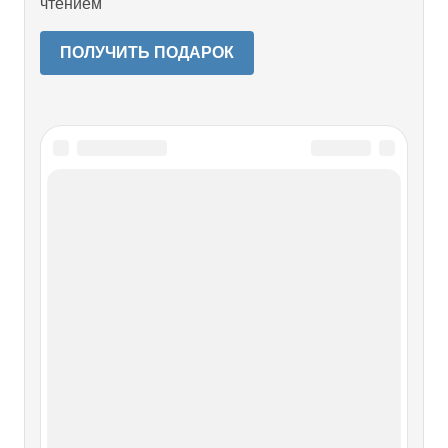
чтением
ПОЛУЧИТЬ ПОДАРОК
Читайте также
Леонид Тарасюк
Леонид Тарасюк В скандальной мифологии брежневской
эпохи застоя особое место занимают нашумевшие
легенды о роскошной свадьбе дочери первого секретаря
Ленинградского обкома КПСС Григория Васильевича
Романова, устроенной им будто бы в Таврическом
дворце, среди