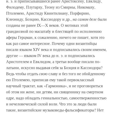
н. э. и приписывавшиеся ранее Аристоксену, Евклиду,
Филодему, Плутарху, Теону из Смирны, Никомаху,
Птолемею, Аристиду Квинтилиану, Порфирию,
Клеониду, Боэцию, Кассиодору и др.,
на самом деле
были
созданы не ранее IX—X веков. О мотивах этой
грандиозной по масштабу и блестящей по исполнению
аферы Герцман, к сожалению, ничего не пишет, хотя это
как раз самое интересное. Почему одни византийцы
писали языком XIV века и подписывались своим именем,
другие — языком IV века до н. э. и подписывались
Аристотелем и Евклидом, а третьи вообще писали по-
латыни, искусно выдавая себя за Боэция и Кассиодора?
Ведь чтобы отдать
свою
славу и без того не обойденному
ею Птолемею, приписав ему такой первоклассный
научный трактат, как «Гармоника», и не проговориться
об этом ни жене, ни детям, ни священнику на смертном
одре, надо обладать гениальностью, самоотверженностью
и нечеловеческой силой воли. Что это за люди были
такие, византийские музыковеды-фальсификаторы? Нет