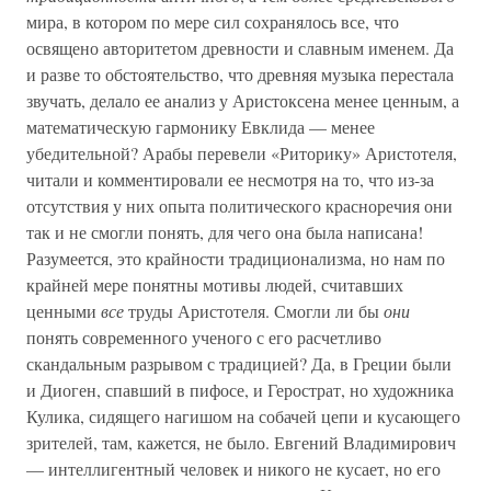
мира, в котором по мере сил сохранялось все, что
освящено авторитетом древности и славным именем. Да
и разве то обстоятельство, что древняя музыка перестала
звучать, делало ее анализ у Аристоксена менее ценным, а
математическую гармонику Евклида — менее
убедительной? Арабы перевели «Риторику» Аристотеля,
читали и комментировали ее несмотря на то, что из-за
отсутствия у них опыта политического красноречия они
так и не смогли понять, для чего она была написана!
Разумеется, это крайности традиционализма, но нам по
крайней мере понятны мотивы людей, считавших
ценными
все
труды Аристотеля. Смогли ли бы
они
понять современного ученого с его расчетливо
скандальным разрывом с традицией? Да, в Греции были
и Диоген, спавший в пифосе, и Герострат, но художника
Кулика, сидящего нагишом на собачей цепи и кусающего
зрителей, там, кажется, не было. Евгений Владимирович
— интеллигентный человек и никого не кусает, но его