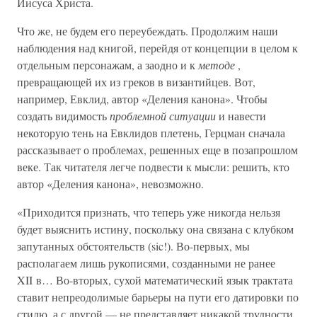
Иисуса Христа.
Что же, не будем его переубеждать. Продолжим наши
наблюдения над книгой, перейдя от концепции в целом к
отдельным персонажам, а заодно и к
методе
,
превращающей их из греков в византийцев. Вот,
например, Евклид, автор «Деления канона». Чтобы
создать видимость
проблемной ситуации
и навести
некоторую тень на Евклидов плетень, Герцман сначала
рассказывает о проблемах, решенных еще в позапрошлом
веке. Так читателя легче подвести к мысли: решить, кто
автор «Деления канона», невозможно.
«Приходится признать, что теперь уже никогда нельзя
будет выяснить истину, поскольку она связана с клубком
запутанных обстоятельств (sic!). Во-первых, мы
располагаем лишь рукописями, созданными не ранее
XII в… Во-вторых, сухой математический язык трактата
ставит непреодолимые барьеры на пути его датировки по
стилю, а с другой — не представляет никакой трудности