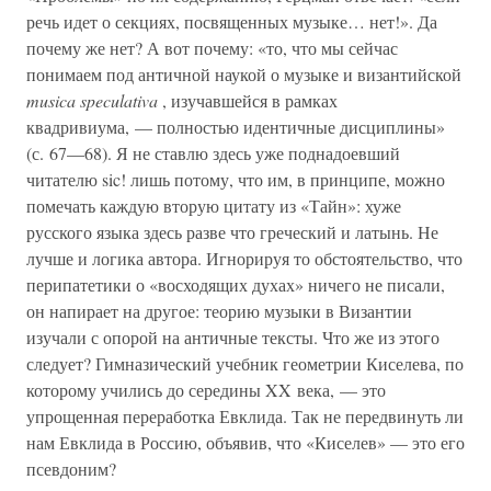
речь идет о секциях, посвященных музыке… нет!». Да
почему же нет? А вот почему: «то, что мы сейчас
понимаем под античной наукой о музыке и византийской
musica speculativa
, изучавшейся в рамках
квадривиума, — полностью идентичные дисциплины»
(с. 67—68). Я не ставлю здесь уже поднадоевший
читателю sic! лишь потому, что им, в принципе, можно
помечать каждую вторую цитату из «Тайн»: хуже
русского языка здесь разве что греческий и латынь. Не
лучше и логика автора. Игнорируя то обстоятельство, что
перипатетики о «восходящих духах» ничего не писали,
он напирает на другое: теорию музыки в Византии
изучали с опорой на античные тексты. Что же из этого
следует? Гимназический учебник геометрии Киселева, по
которому учились до середины XX века, — это
упрощенная переработка Евклида. Так не передвинуть ли
нам Евклида в Россию, объявив, что «Киселев» — это его
псевдоним?