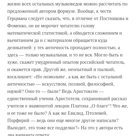
жизни всех остальных музыковедов можно рассчитать по
предложенной автором формуле. Вообще, к чести
Герцмана следует сказать, что, в отличие от Постникова и
Фоменко, он не морочит читателю голову
математической статистикой, а обходится сложением и
вычитанием да и с материалом обращается куда
деликатней: у тех античность пропадает полностью, а
здесь — только музыкальная, и то не вся. Могло быть и
хуже, скажет умудренный опытом российский читатель,
и окажется прав. Другой же, неопытный и пылкий,
воскликнет: «Но
позвольте
, а как же быть с остальной
античностью — искусством, поэзией, философией,
наукой? Они-то — были? Ведь Аристоксен —
единственный ученик Аристотеля, сохранивший рассказ
учителя о знаменитой лекции Платона „О благе“! Что же,
и ее тоже не было? А как же Евклид, Птолемей,
Порфирий — ведь они еще многое другое написали?
Выходит, это тоже все подделки?» На это у автора есть
два варианта ответа: