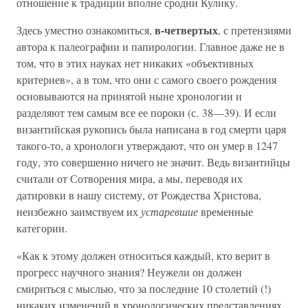
отношение к традиции вполне сродни Кулику.
в-четвертых
Здесь уместно ознакомиться,
, с претензиями
автора к палеографии и папирологии. Главное даже не в
том, что в этих науках нет никаких «объективных
критериев», а в том, что они с самого своего рождения
основываются на принятой ныне хронологии и
разделяют тем самым все ее пороки (с. 38—39). И если
византийская рукопись была написана в год смерти царя
такого-то, а хронологи утверждают, что он умер в 1247
году, это совершенно ничего не значит. Ведь византийцы
считали от Сотворения мира, а мы, переводя их
датировки в нашу систему, от Рождества Христова,
неизбежно заимствуем их
устаревшие
временные
категории.
«Как к этому должен относиться каждый, кто верит в
прогресс научного знания? Неужели он должен
смириться с мыслью, что за последние 10 столетий (!)
никаких изменений в хронологических представлениях