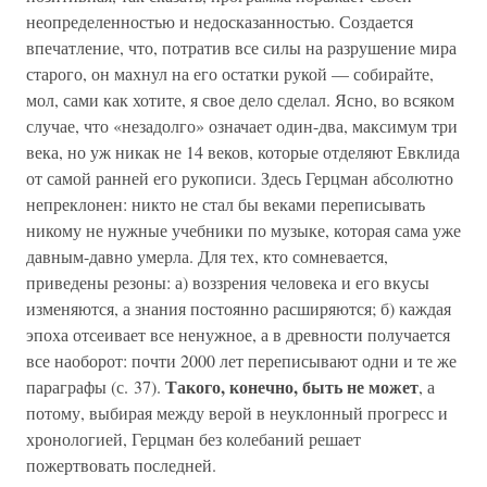
неопределенностью и недосказанностью. Создается
впечатление, что, потратив все силы на разрушение мира
старого, он махнул на его остатки рукой — собирайте,
мол, сами как хотите, я свое дело сделал. Ясно, во всяком
случае, что «незадолго» означает один-два, максимум три
века, но уж никак не 14 веков, которые отделяют Евклида
от самой ранней его рукописи. Здесь Герцман абсолютно
непреклонен: никто не стал бы веками переписывать
никому не нужные учебники по музыке, которая сама уже
давным-давно умерла. Для тех, кто сомневается,
приведены резоны: а) воззрения человека и его вкусы
изменяются, а знания постоянно расширяются; б) каждая
эпоха отсеивает все ненужное, а в древности получается
все наоборот: почти 2000 лет переписывают одни и те же
Такого, конечно, быть не может
параграфы (с. 37).
, а
потому, выбирая между верой в неуклонный прогресс и
хронологией, Герцман без колебаний решает
пожертвовать последней.