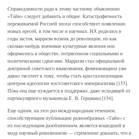
Справедливости ради к этому частному объяснению
«Тайн» следует добавить и общие. Катастрофичность
переживаемой Россией эпохи способствует появлению
новых ересей, в том числе и научных. НХ родилась в
годы застоя, марризм возник до революции, но как
сколько-нибудь значимые культурные явления они
оформились в обществе, потрясенном социальными и
политическими сдвигами. Марризм стал официальной
доктриной советского языкознания, фоменковщина уже
давно тяготеет к тому, чтобы стать кристаллизующим
центром идеологии постсоветского империализма [153].
Пока она еще нуждается в поддержке, даже исходящей от
партикулярного музыковеда Е. В. Герцмана [154].
Еще одним, на этот раз международным течением,
способствующим публикации разнообразных «Тайн» с
их последующим разоблачением, является вошедший в
моду научный ревизионизм — стремление доказать, что в