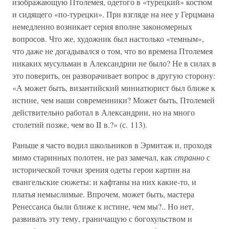
изображающую Птолемея, одетого в «турецкий» костюм
и сидящего «по-турецки». При взгляде на нее у Герцмана
немедленно возникает серия вполне закономерных
вопросов. Что же, художник был настолько «темным»,
что даже не догадывался о том, что во времена Птолемея
никаких мусульман в Александрии не было? Не в силах в
это поверить, он разворачивает вопрос в другую сторону:
«А может быть, византийский миниатюрист был ближе к
истине, чем наши современники? Может быть, Птолемей
действительно работал в Александрии, но на много
столетий позже, чем во II в.?» (с. 113).
Раньше я часто водил школьников в Эрмитаж и, проходя
мимо старинных полотен, не раз замечал, как
странно
с
исторической точки зрения одеты герои картин на
евангельские сюжеты: и кафтаны на них какие-то, и
платья немыслимые. Впрочем, может быть, мастера
Ренессанса были ближе к истине, чем мы?.. Но нет,
развивать эту тему, граничащую с богохульством и