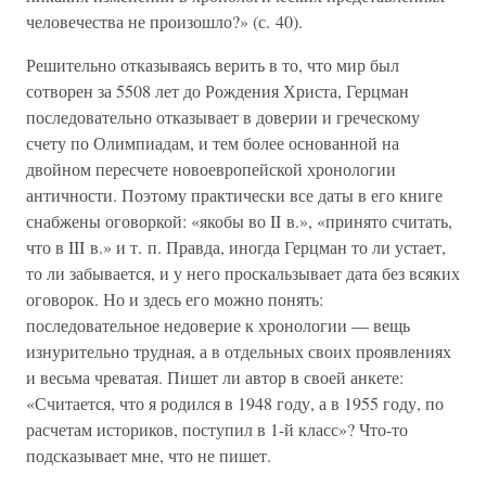
человечества не произошло?» (с. 40).
Решительно отказываясь верить в то, что мир был
сотворен за 5508 лет до Рождения Христа, Герцман
последовательно отказывает в доверии и греческому
счету по Олимпиадам, и тем более основанной на
двойном пересчете новоевропейской хронологии
античности. Поэтому практически все даты в его книге
снабжены оговоркой: «якобы во II в.», «принято считать,
что в III в.» и т. п. Правда, иногда Герцман то ли устает,
то ли забывается, и у него проскальзывает дата без всяких
оговорок. Но и здесь его можно понять:
последовательное недоверие к хронологии — вещь
изнурительно трудная, а в отдельных своих проявлениях
и весьма чреватая. Пишет ли автор в своей анкете:
«Считается, что я родился в 1948 году, а в 1955 году, по
расчетам историков, поступил в 1-й класс»? Что-то
подсказывает мне, что не пишет.