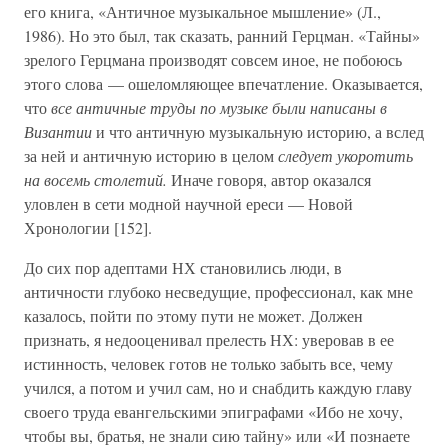
его книга, «Античное музыкальное мышление» (Л.,
1986). Но это был, так сказать, ранний Герцман. «Тайны»
зрелого Герцмана производят совсем иное, не побоюсь
этого слова — ошеломляющее впечатление. Оказывается,
что
все античные труды по музыке были написаны в
Византии
и что античную музыкальную историю, а вслед
за ней и античную историю в целом
следует укоротить
на восемь столетий.
Иначе говоря, автор оказался
уловлен в сети модной научной ереси — Новой
Хронологии [152].
До сих пор адептами НХ становились люди, в
античности глубоко несведущие, профессионал, как мне
казалось, пойти по этому пути не может. Должен
признать, я недооценивал прелесть НХ: уверовав в ее
истинность, человек готов не только забыть все, чему
учился, а потом и учил сам, но и снабдить каждую главу
своего труда евангельскими эпиграфами «Ибо не хочу,
чтобы вы, братья, не знали сию тайну» или «И познаете