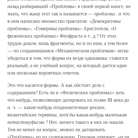
назад разбиравший «Проблемы» в своей первой книге, не
знать, что жанр этот так и называется —
проблемы
, и что
в нем написано множество трактатов: «Демокритовы
проблемы», «Гомеровы проблемы» Аристотеля, «О
физических проблемах» Феофраста и т. д.? От этих
трудов дошли лишь фрагменты, но и по ним, а тем более
— по сохранившимся «Механическим проблемам» легко
убедиться в том, что форма их везде одинакова: ставится
реальный, а не учебный вопрос, на который дается один
или несколько вероятных ответов.
Это что касается формы. А как обстоит дело с
содержанием? Есть ли в «Физических проблемах» хоть
что-нибудь, позволяющее датировать их позже III века до
н. э. — какие-нибудь позднеантичные реалии,
византийские термины, хотя бы какая-нибудь маленькая
петастокуфисма
? Нет, ничего такого в них не нашли.
Тем не менее на вопрос, можно ли датировать
«Проблемы» по их содержанию, Герцман отвечает: «если