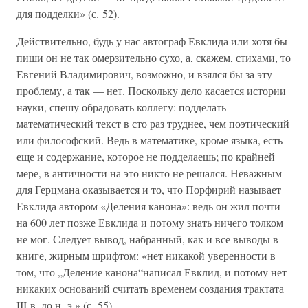
для подделки» (с. 52).
Действительно, будь у нас автограф Евклида или хотя бы
пиши он не так омерзительно сухо, а, скажем, стихами, то
Евгений Владимирович, возможно, и взялся бы за эту
проблему, а так — нет. Поскольку дело касается истории
науки, спешу обрадовать коллегу: подделать
математический текст в сто раз труднее, чем поэтический
или философский. Ведь в математике, кроме языка, есть
еще и содержание, которое не подделаешь; по крайней
мере, в античности на это никто не решался. Неважным
для Герцмана оказывается и то, что Порфирий называет
Евклида автором «Деления канона»: ведь он жил почти
на 600 лет позже Евклида и потому знать ничего толком
не мог. Следует вывод, набранный, как и все выводы в
книге, жирным шрифтом: «нет никакой уверенности в
том, что „Деление канона“написал Евклид, и потому нет
никаких оснований считать временем создания трактата
III в. до н. э.» (с. 55).