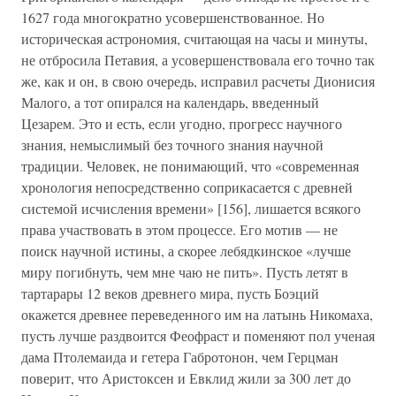
1627 года многократно усовершенствованное. Но
историческая астрономия, считающая на часы и минуты,
не отбросила Петавия, а усовершенствовала его точно так
же, как и он, в свою очередь, исправил расчеты Дионисия
Малого, а тот опирался на календарь, введенный
Цезарем. Это и есть, если угодно, прогресс научного
знания, немыслимый без точного знания научной
традиции. Человек, не понимающий, что «современная
хронология непосредственно соприкасается с древней
системой исчисления времени» [156], лишается всякого
права участвовать в этом процессе. Его мотив — не
поиск научной истины, а скорее лебядкинское «лучше
миру погибнуть, чем мне чаю не пить». Пусть летят в
тартарары 12 веков древнего мира, пусть Боэций
окажется древнее переведенного им на латынь Никомаха,
пусть лучше раздвоится Феофраст и поменяют пол ученая
дама Птолемаида и гетера Габротонон, чем Герцман
поверит, что Аристоксен и Евклид жили за 300 лет до