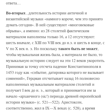
ответа…
Во-вторых
, длительность истории античной и
византийской музыки «намного короче, чем это принято
думать сегодня». В ней существуют «многовековые
обрывы», а именно: из 28 столетий фактическим
материалом наполнены только 16, а 12 отсутствуют:
шесть вначале, с XIII по VIII век до н.э. и шесть в конце, с
такого быть не может
V по X век н. э. Но поскольку
,
чтобы музыкальная жизнь была, а материала не было, то
музыкальную историю следует на эти 12 веков укоротить.
Принимая за точку отсчета падение Константинополя в
1453 году как «событие, датировка которого не вызывает
сомнений», Герцман отсчитывает назад 16 полновесно
наполненных музыкальным материалом столетий и
получает I век до н. э., который и принимается им за
начало «архаичного (sic!) периода древней европейской
истории музыки» (с. 521—522). Аристоксен,
соответственно, жил в IX—X веках (с. 528), а время