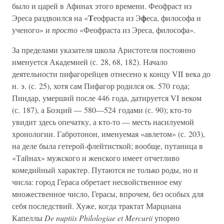
было и царей в Афинах этого времени. Феофраст из
Т
ф
Эреса раздвоился на «
еофраста из Э
еса, философа и
ученого» и
просто
«Феофраста из Эреса, философа».
За пределами указателя школа Аристотеля постоянно
именуется Академией (с. 28, 68, 182). Начало
деятельности пифагорейцев отнесено к концу VII века до
н. э. (с. 25), хотя сам Пифагор родился ок. 570 года;
Пиндар, умерший после 446 года, датируется VI веком
(с. 187), а Боэций — 580—524 годами (с. 90); кто-то
увидит здесь опечатку, а кто-то — месть насилуемой
хронологии. Габротонон, именуемая «авлетом» (с. 203),
на деле была гетерой-флейтисткой; вообще, путаница в
«Тайнах» мужского и женского имеет отчетливо
комедийный характер. Путаются не только роды, но и
числа: город Гераса обретает несвойственное ему
множественное число, Герасы, впрочем, без особых для
себя последствий. Хуже, когда трактат Марциана
Капеллы
De nuptiis Philologiae et Mercurii
упорно