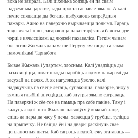
вока не зазірала. Калі ціхенька ходзіць ён па сваім
падземным царстве, тады проста сагравае зямлю. А калі
пачне спяшацца ды бегаць, выбухаюць сапраўдныя
пажары. Ажно на паверхню вырываецца полымя. Гараць
тады лясы і нівы, загараюцца нават тарфяныя балоты, дзе
чэрці з нячысцікамі ад людзей пахаваліся. Гэткім чынам
бог агню Жыжаль дапамагае Перуну змагацца са злымі
памочнікамі Чарнабога.
Бывае Жыжаль і ўпартым, злосным. Калі ўнадзіцца ды
разахвоціцца, шмат шкоды наробіць людзям пажарамі ды
засухай на палях. А як нагуляецца ўволю, калі
надакучыць па свеце лётаць, супакоіцца, падабрэе, зноў у
зямныя глыбіні апусціцца, каб знутры зямлю саграваць.
На паверхні ж сёе-тое на памяць пра сябе пакіне. Таму і
кажуць людзі, што Жыжаль пасяліўся ў кожнай хаце,
спіць да пары да часу ў печы, хаваецца ў грубцы, туліцца
на прыпечку. Не баіцца ён і на двары раскінуць свае
цепланосныя шаты. Каб сагрэць людзей, ежу згатаваць —