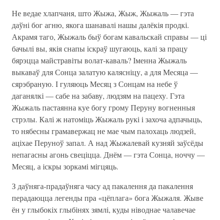
Не ведае хлапчаня, што Жыжа, Жыж, Жыжаль — гэта
даўні бог агню, якога шанавалі нашы далёкія продкі.
Акрамя таго, Жыжаль быў богам кавальскай справы — ці
бачылі вы, якія снапы іскраў шугаюць, калі за працу
бярэцца майстравіты волат-каваль? Іменна Жыжаль
выкаваў для Сонца залатую калясніцу, а для Месяца —
сярэбраную. І гуляюць Месяц з Сонцам на небе ў
даганялкі — сабе на забаву, людзям на пацеху. Гэта
Жыжаль пастаянна куе богу грому Перуну вогненныя
стрэлы. Калі ж натоміць Жыжаль рукі і захоча адпачыць,
то нябесны грамавержац не мае чым палохаць людзей,
аціхае Перуноў запал. А над Жыжалевай кузняй заўсёды
непагасны агонь свеціцца. Днём — гэта Сонца, ноччу —
Месяц, а іскры зоркамі мігцяць.
З даўняга-прадаўняга часу ад пакалення да пакалення
перадаюцца легенды пра «цёплага» бога Жыжаля. Жыве
ён у глыбокіх глыбінях зямлі, куды ніводнае чалавечае