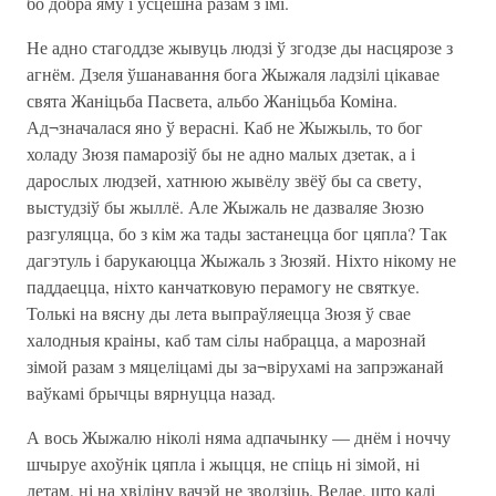
бо добра яму і ўсцешна разам з імі.
Не адно стагоддзе жывуць людзі ў згодзе ды насцярозе з
агнём. Дзеля ўшанавання бога Жыжаля ладзілі цікавае
свята Жаніцьба Пасвета, альбо Жаніцьба Коміна.
Ад¬значалася яно ў верасні. Каб не Жыжыль, то бог
холаду Зюзя памарозіў бы не адно малых дзетак, а і
дарослых людзей, хатнюю жывёлу звёў бы са свету,
выстудзіў бы жыллё. Але Жыжаль не дазваляе Зюзю
разгуляцца, бо з кім жа тады застанецца бог цяпла? Так
дагэтуль і барукаюцца Жыжаль з Зюзяй. Ніхто нікому не
паддаецца, ніхто канчатковую перамогу не святкуе.
Толькі на вясну ды лета выпраўляецца Зюзя ў свае
халодныя краіны, каб там сілы набрацца, а марознай
зімой разам з мяцеліцамі ды за¬вірухамі на запрэжанай
ваўкамі брычцы вярнуцца назад.
А вось Жыжалю ніколі няма адпачынку — днём і ноччу
шчыруе ахоўнік цяпла і жыцця, не спіць ні зімой, ні
летам, ні на хвіліну вачэй не зводзіць. Ведае, што калі