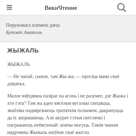
ВикиЧтение
Перуновага племені дзеці
Бутэвіч Анатоль
ЖЫЖАЛЬ
ЖЫЖАЛЬ
— Не чапай, сынок, там Жы-жа, — просіць мама сваё
дзіцятка.
Малое няўцямна пазірае на агонь і не разумее, дзе Жыжа і
хто гэта? Там жа адно вясёлыя вугалькі свецяцца,
звабліва падміргваюць трапяткім полымем, дакрануцца
да іх запрашаюць. Але акурат гэтыя светлячкі і
пагражаюць небяспекай: апячы могуць. Такім чынам
нядрэмны Жыжаль ахоўвае сваё жытло.