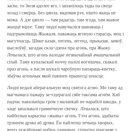
засне, то Зюзя адолее яго, і запануюць тады на свеце
холад і смерць. Без цяпла, вядомая рэч, нішто жыць не
можа. А дзе цяпло — там радасць, там згода, там жывое
жыццё віруе. Таму людзі навучыліся шанаваць і
падтрымліваць Жыжаля, паважаць ягоную старасць, моц і
магутнасць. Шмат казак, песень, легенд, прыказак, замоў,
выслоўяў, загадак скла¬дзена пра агонь, пра Жыжу.
Лічылася, што агонь валодае незвычайнай ачышчальнай
сілай. Таму купальскай ноччу палілі вогнішчы, скакалі
праз агонь, а пасля шукалі чароўную папараць-кветку,
збаўчы агеньчык якой павінен прынесці шчасце.
Людзі ведалі аберагальную моц святога агню. Мо таму ад
магчымага пажару за¬сцерагалі сябе таксама агнём. Каб
падчас навальніцы гром з маланкай не нарабілі шкоды, у
хаце запальвалі грамнічную свечку. Лічылася, што
найбольш карысны «жывы» агонь. Гэта агонь, здабыты
трэннем дрэва аб дрэва. Ён найлепш лечыць хворых,
яшчэ дужэйшымі робіць здаровых, спрытна праганяе з