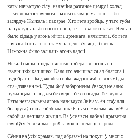
хаты нячыстую сілу, надзейна разганяе цемру і холад.
Таму лічылася вялікім грахом пляваць у агонь — бо
засярдуе Жыжаль і пакарае. Хто гэта зробіць, у таго губы
папухнуць альбо вогнік нападзе — хвароба такая. Нельга
было кідаць у агонь нічога дрэннага, нячыстага, бо гэта
знявага бога агню, і таму на целе з’явяцца балячкі.
Няможна было заліваць агонь вадой.
Некалі нашы продкі нястомна зберагалі агонь на
язычніцкіх капішчах. Каля яго ачышчаліся ад благога і
нядобрага, з ім дзяліліся сваімі жаданнямі, надзеямі ды
спа¬дзяваннямі. Туды быў забаронены ўваход не адно
чужынцам, а людзям без веры, без спагады, без душы.
Гэты незгасальны агонь называўся Знічам, ён стаў для
беларусаў своеасаблівым поклічным сімвалам, які вёў за
сабой да лепшага жыцця. Ва ўсе часы вабна і прыветна
свяціўся ён для змагароў за волю і шчасце народа.
Сёння ва ўсіх храмах, пад абразамі на покуці ў многіх