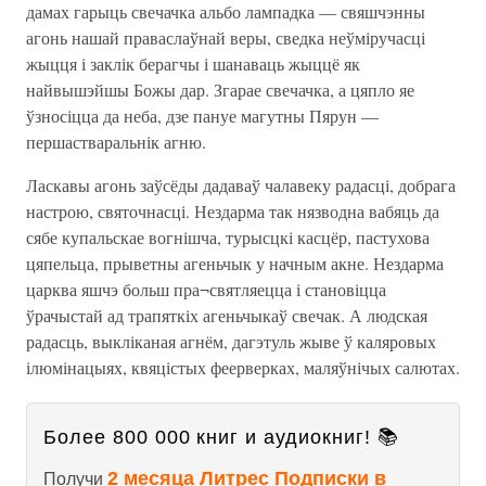
дамах гарыць свечачка альбо лампадка — свяшчэнны
агонь нашай праваслаўнай веры, сведка неўміручасці
жыцця і заклік берагчы і шанаваць жыццё як
найвышэйшы Божы дар. Згарае свечачка, а цяпло яе
ўзносіцца да неба, дзе пануе магутны Пярун —
першастваральнік агню.
Ласкавы агонь заўсёды дадаваў чалавеку радасці, добрага
настрою, святочнасці. Нездарма так нязводна вабяць да
сябе купальскае вогнішча, турысцкі касцёр, пастухова
цяпельца, прыветны агеньчык у начным акне. Нездарма
царква яшчэ больш пра¬святляецца і становіцца
ўрачыстай ад трапяткіх агеньчыкаў свечак. А людская
радасць, выкліканая агнём, дагэтуль жыве ў каляровых
ілюмінацыях, квяцістых феерверках, маляўнічых салютах.
Более 800 000 книг и аудиокниг! 📚
2 месяца Литрес Подписки в
Получи