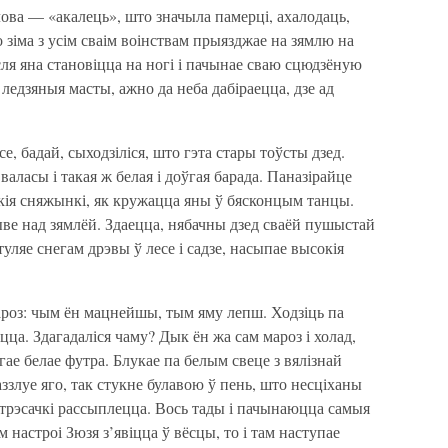
лова — «акалець», што значыла памерці, ахалодаць,
 зіма з усім сваім воінствам прыязджае на зямлю на
ля яна становіцца на ногі і пачынае сваю сцюдзёную
 ледзяныя масты, ажно да неба дабіраецца, дзе ад
, бадай, сыходзіліся, што гэта стары тоўсты дзед.
 валасы і такая ж белая і доўгая барада. Паназірайце
ккія сняжынкі, як кружацца яны ў бясконцым танцы.
ыве над зямлёй. Здаецца, нябачны дзед сваёй пушыстай
туляе снегам дрэвы ў лесе і садзе, насыпае высокія
 мароз: чым ён мацнейшы, тым яму лепш. Ходзіць па
цца. Здагадаліся чаму? Дык ён жа сам мароз і холад,
ае белае футра. Блукае па белым свеце з вялізнай
ззлуе яго, так стукне булавою ў пень, што несціханы
я трэсачкі рассыплецца. Вось тады і пачынаюцца самыя
м настроі Зюзя з’явіцца ў вёсцы, то і там наступае