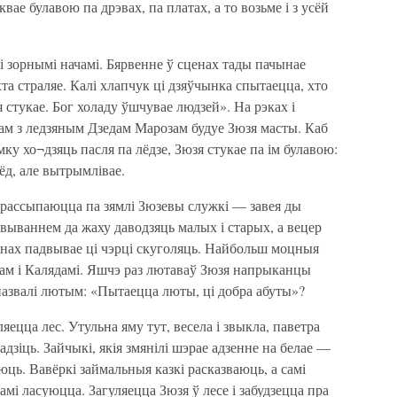
квае булавою па дрэвах, па платах, а то возьме і з усёй
і зорнымі начамі. Бярвенне ў сценах тады пачынае
хта страляе. Калі хлапчук ці дзяўчынка спытаецца, хто
я стукае. Бог холаду ўшчувае людзей». На рэках і
зам з ледзяным Дзедам Марозам будуе Зюзя масты. Каб
у хо¬дзяць пасля па лёдзе, Зюзя стукае па ім булавою:
ёд, але вытрымлівае.
 рассыпаюцца па зямлі Зюзевы служкі — завея ды
завываннем да жаху даводзяць малых і старых, а вецер
мінах падвывае ці чэрці скуголяць. Найбольш моцныя
ам і Калядамі. Яшчэ раз лютаваў Зюзя напрыканцы
 назвалі лютым: «Пытаецца люты, ці добра абуты»?
ецца лес. Утульна яму тут, весела і звыкла, паветра
ладзіць. Зайчыкі, якія змянілі шэрае адзенне на белае —
уляюць. Вавёркі займальныя казкі расказваюць, а самі
амі ласуюцца. Загуляецца Зюзя ў лесе і забудзецца пра