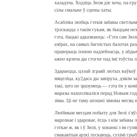
халадэча. Ходзіць Зюзя дзе хоча, па-гру
сілы смальне ў сцены хаты.
Асабліва любіць гэткія забавы светлым
трэскацца з такім гукам, як быццам не
гэта, бацькі адказваюць: «Гэта сам Зюз
азёрах, на самых багністых балотах ра
праверыць іхнюю надзейнасць, у абдымк
ажно крэхча ды стогне пад імі тоўсты л
Здараецца, цэлай зграяй лютых ваўкоў
мяцеліца, ку2даса ды завіруха, дзікім 
такі, што не зразумець — гэта ён у ко
маразы нахопліваліся перад Новым год
зімы. Ці не таму апошні зімовы месяц
Любімым месцам побыту для Зюзі з’яўля
марознае і здаровае, ёсць з кім забавы 
гэткае ж, як і ў Зюзі, у хованкі з ім г
смакавітыя арэхі лускаюць, сухімі грыб