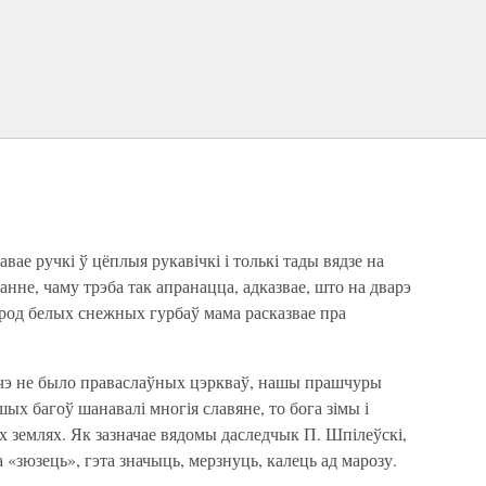
ае ручкі ў цёплыя рукавічкі і толькі тады вядзе на
анне, чаму трэба так апранацца, адказвае, што на дварэ
сярод белых снежных гурбаў мама расказвае пра
шчэ не было праваслаўных цэркваў, нашы прашчуры
ншых багоў шанавалі многія славяне, то бога зімы і
іх землях. Як зазначае вядомы даследчык П. Шпілеўскі,
а «зюзець», гэта значыць, мерзнуць, калець ад марозу.