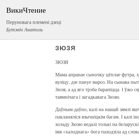
ВикиЧтение
Перуновага племені дзеці
Бутэвіч Анатоль
ЗЮЗЯ
ЗЮЗЯ
Мама апранае сыночку цёплае футра, хав
вуліцу, дзе пануе мароз. На сынава пыт
Зюзя, а ад яго трэба бараніцца. І ўжо 
таямнічага і загадкавага Зюзю.
Даўным-даўно, калі на нашай зямлі я
пакланяліся язычніцкім багам. І калі і
холаду Зюзю ведалі толькі на беларуск
імя «халоднага» бога паходзіла ад слов