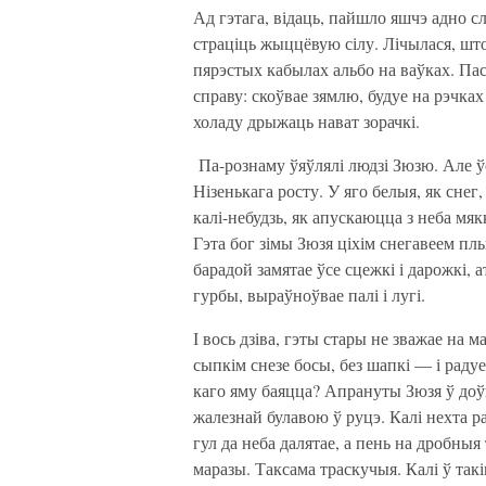
Ад гэтага, відаць, пайшло яшчэ адно с
страціць жыццёвую сілу. Лічылася, што
пярэстых кабылах альбо на ваўках. Пас
справу: скоўвае зямлю, будуе на рэчках
холаду дрыжаць нават зорачкі.
Па-рознаму ўяўлялі людзі Зюзю. Але ўсе
Нізенькага росту. У яго белыя, як снег,
калі-небудзь, як апускаюцца з неба мя
Гэта бог зімы Зюзя ціхім снегавеем пл
барадой замятае ўсе сцежкі і дарожкі, а
гурбы, выраўноўвае палі і лугі.
І вось дзіва, гэты стары не зважае на
сыпкім снезе босы, без шапкі — і радуе
каго яму баяцца? Апрануты Зюзя ў доўг
жалезнай булавою ў руцэ. Калі нехта ра
гул да неба далятае, а пень на дробны
маразы. Таксама траскучыя. Калі ў такі