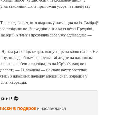
даў на ваконным шкле прыгожыя ўзоры, вымалёўваў
Так спадабаліся, што вырашыў пасяліцца на іх. Выбраў
бе рэзідэнцыю. Знаходзіцца яна каля вёскі Пруднікі,
Паазер’і. А таму і прозвішча сабе ўзяў адпаведнае —
а Ярыла разгоніць хмары, выпусціць на волю цяпло. Не
язу, якая дробнымі кропелькамі асядзе на ваконным
 певень нап’ецца вадзіцы, то на Юр’я (6 мая) вол
цавароту — 21 сакавіка — на сваю вахту заступае
таць з нябесных палацяў апошні снег, збірацца ў
 сілы набрацца.
книг! 📚
писки в подарок
и наслаждайся