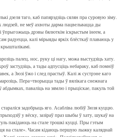
ькі дзеля таго, каб папярэдзіць сялян пра суровую зіму.
х людзей, не меў ахвоты дарма пацвельвацца ды
е і ўпрыгожыць дрэвы бялюткім іскрыстым інеем, а
І сам радуецца, калі мірыяды яркіх блёсткаў плаваюць у
 крышталікамі.
арозіць палец, нос, руку ці нагу, можа выстудзіць хату.
роў застудзіць, а тады адпусціць небараку, каб помніў
ек, а Зюзі ўжо і след прастыў. Калі ж сустрэне каго
марозіць. Пера¬творыцца тады ў вялікага снежнага
 ў абдымках, паваліць на зямлю і прыціскае, пакуль той
і стараліся задобрыць яго. Асабліва любіў Зюзя куццю.
ыходзіў у вёску, зазіраў праз шыбы ў хату, шукаў на
туль пакідаюць на стале трошкі куцці. Пры гэтым
ця на стале». Часам кідаюць першую лыжку каляднай
 «Хадзі, мароз, куццю есці». Падсілкаваўшыся, у