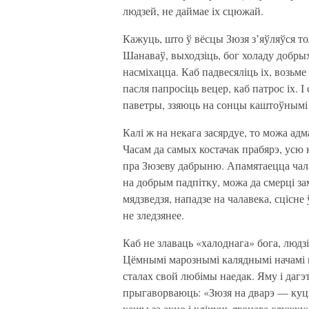
людзей, не даймае іх сцюжай.
Кажуць, што ў вёсцы Зюзя з’яўляўся тол
Шанаваў, выходзіць, бог холаду добры
насміхацца. Каб падвесяліць іх, возьм
пасля папросіць вецер, каб патрос іх. 
паветры, ззяюць на сонцы каштоўнымі
Калі ж на некага засярдуе, то можа адм
Часам да самых костачак прабярэ, усю к
пра Зюзеву дабрыню. Апамятаецца чалав
на добрым падпітку, можа да смерці за
мядзведзя, нападзе на чалавека, сцісне
не зледзянее.
Каб не злаваць «халоднага» бога, людз
Цёмнымі марознымі каляднымі начамі пр
сталах свой любімы наедак. Яму і дагэ
прыгаворваюць: «Зюзя на дварэ — куц
кашы за акно і клічуць ягонага служку: