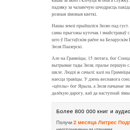
падзяку за чалавечую шчодрасць пакі
розныя зімовыя кветкі.
Нашы землі прыйшліся Зюзю пад густ. 
самы прыгожы куточак і змайстраваў са
што ў Пастаўскім раёне на Беларускім 
Зюзя Паазерскі.
Але на Грамніцы, 15 лютага, бог Сонц
вытрымае тады Зюзя, пралье першую сл
шкле. Людзі ж сачылі: калі на Грамніцы
наесца травіцы. У дзень веснавога сон
«цёплы» бог Ярыла, а Зюзя пачынае змя
далёкую дарогу, каб да наступнай зімы
Более 800 000 книг и аудио
2 месяца Литрес Под
Получи
неограниченным чтением