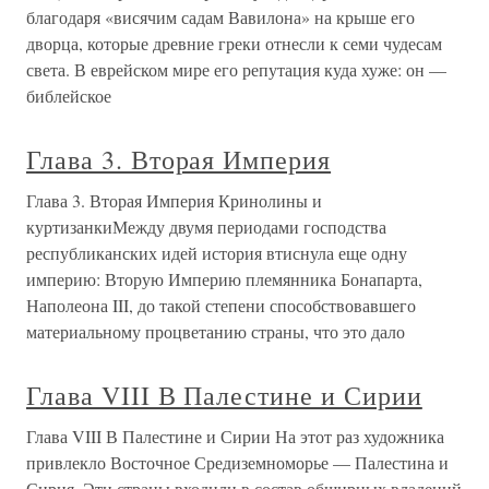
благодаря «висячим садам Вавилона» на крыше его
дворца, которые древние греки отнесли к семи чудесам
света. В еврейском мире его репутация куда хуже: он —
библейское
Глава 3. Вторая Империя
Глава 3. Вторая Империя Кринолины и
куртизанкиМежду двумя периодами господства
республиканских идей история втиснула еще одну
империю: Вторую Империю племянника Бонапарта,
Наполеона III, до такой степени способствовавшего
материальному процветанию страны, что это дало
Глава VIII В Палестине и Сирии
Глава VIII В Палестине и Сирии На этот раз художника
привлекло Восточное Средиземноморье — Палестина и
Сирия. Эти страны входили в состав обширных владений