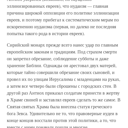
эллинизированных евреев), что иудаизм — главная
причина широкой оппозиции его политике эллинизации
евреев, и поэтому прибегал к систематическим мерам по
искоренению иудаизма (первая, но далеко не последняя
попытка такого рода в истории евреев).
Сирийский монарх прежде всего нанес удар по главным
европейским законам и традициям. Под страхом смерти
он запретил обрезание, соблюдение субботы и даже
хранение Библии. Однажды он арестовал двух матерей,
которые тайно совершили обрезание своих сыновей, и
провел их по улицам Иерусалима с младенцами на руках,
а затем все четверо были сброшены с городских стен. В
другой раз Антиох приказал солдатам принести в жертву
в Храме свиней и заставлял евреев сделать то же самое. В
Святая святых Храма была внесена статуя греческого
бога Зевса. Удивительно не то, что правоверные иудеи в
конце концов восстали против этой политики, а то, что
вместе с ними поначалу пошли и многие