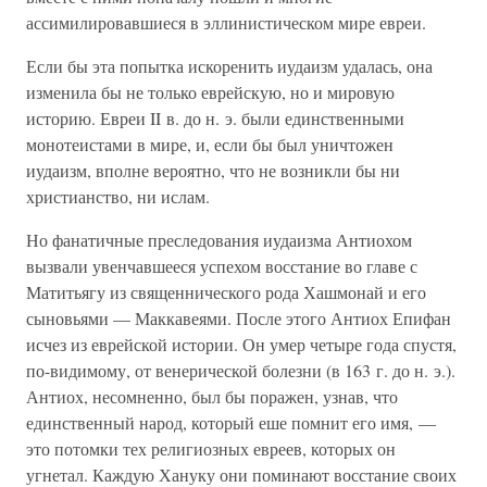
ассимилировавшиеся в эллинистическом мире евреи.
Если бы эта попытка искоренить иудаизм удалась, она
изменила бы не только еврейскую, но и мировую
историю. Евреи II в. до н. э. были единственными
монотеистами в мире, и, если бы был уничтожен
иудаизм, вполне вероятно, что не возникли бы ни
христианство, ни ислам.
Но фанатичные преследования иудаизма Антиохом
вызвали увенчавшееся успехом восстание во главе с
Матитьягу из священнического рода Хашмонай и его
сыновьями — Маккавеями. После этого Антиох Епифан
исчез из еврейской истории. Он умер четыре года спустя,
по-видимому, от венерической болезни (в 163 г. до н. э.).
Антиох, несомненно, был бы поражен, узнав, что
единственный народ, который еше помнит его имя, —
это потомки тех религиозных евреев, которых он
угнетал. Каждую Хануку они поминают восстание своих