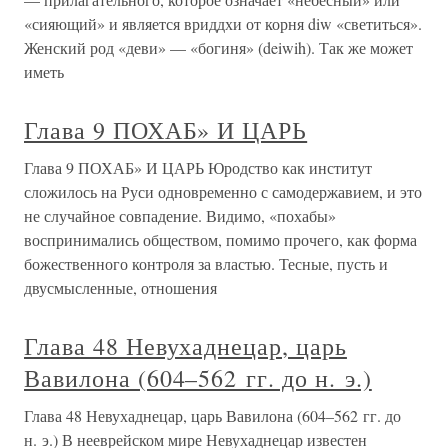
«сияющий» и является вриддхи от корня diw «светиться».
Женский род «деви» — «богиня» (deiwih). Так же может
иметь
Глава 9 ПОХАБ» И ЦАРЬ
Глава 9 ПОХАБ» И ЦАРЬ Юродство как институт
сложилось на Руси одновременно с самодержавием, и это
не случайное совпадение. Видимо, «похабы»
воспринимались обществом, помимо прочего, как форма
божественного контроля за властью. Тесные, пусть и
двусмысленные, отношения
Глава 48 Невухаднецар, царь
Вавилона (604–562 гг. до н. э.)
Глава 48 Невухаднецар, царь Вавилона (604–562 гг. до
н. э.) В нееврейском мире Невухаднецар известен