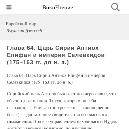
ВикиЧтение
Еврейский мир
Телушкин Джозеф
Глава 64. Царь Сирии Антиох
Епифан и империя Селевкидов
(175–163 гг. до н. э.)
Глава 64. Царь Сирии Антиох Епифан и империя
Селевкидов (175–163 гг. до н. э.)
Сирийский царь Антиох был жесток и агрессивен, что
обычно для тиранов. Титул, которым он себя
наградил, — Епифан (по-гречески — «воплощение
бога») — достаточное свидетельство его высокого
самомнения. Под его управлением находилась и Иудея.
Антиох уверился (возможно, по наущению