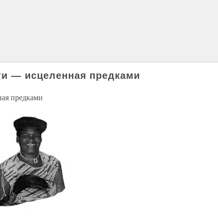
ти — исцеленная предками
ная предками