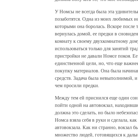
У Номсы не всегда была эта удивительн
позаботятся. Одна из моих любимых и
которыми она боролась. Вскоре после 
вернулась домой, ее предки в сновиде
комнату к своему двухкомнатному дому
использоваться только для занятий т
пристройки не давали Номсе покоя. Ее
единственной цели, но, что еще важнее
покупку материалов. Она была начина
средств. Задача была невыполнимой, и 
чем просили предки.
Между тем ей приснился еще один сон.
пойти одной на автовокзал, находивши
должна это сделать, но было небезопа
Номса взяла себя в руки и сделала, ка
автовокзала. Как ни странно, вокзал б
множество людей, готовящихся к дальн