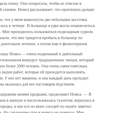
ила спину. Она попросила, чтобы ее отвезли в
й снимок. Номса рассказывает, что произошло дальше:
и, что у меня вывихнуты две небольшие косточки.
ось в четверг. В больнице я едва могла пошевелиться.
. Мне приходилось пользоваться подкладным судном.
азали, что мне придется пробыть в больнице по
 длительное лечение, а потом еще и физиотерапия.
кольку Номса — очень подвижный и деятельный
региональном конкурсе традиционных танцев, который
ло более 2000 человек. Она очень самостоятельна.
видов работ, которые ей приходится выполнять,
м. У нее нет машины, и она каждый день проходит
а оказалась для нее настоящим бедствием.
а одержима моими предками, продолжает Номса. — Я
шла в ванную и воспользовалась туалетом, вернулась в
предка, и кое-кто из моих соседей по палате заметил
ать. На следующее утро я ничего не помнила. Мне