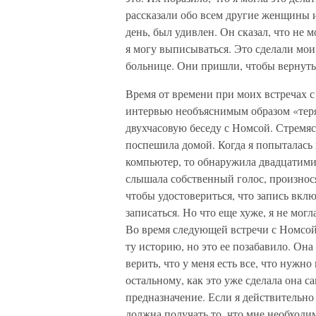
рассказали обо всем другие женщины и
день, был удивлен. Он сказал, что не 
я могу выписываться. Это сделали мои 
больнице. Они пришли, чтобы вернуть
Время от времени при моих встречах 
интервью необъяснимым образом «тер
двухчасовую беседу с Номсой. Стремясь
поспешила домой. Когда я попыталась 
компьютер, то обнаружила двадцатими
слышала собственный голос, произнос
чтобы удостовериться, что запись вклю
записаться. Но что еще хуже, я не мог
Во время следующей встречи с Номсой 
ту историю, но это ее позабавило. Она 
верить, что у меня есть все, что нужно
остальному, как это уже сделала она 
предназначение. Если я действительно 
должна получать то, что мне необходи