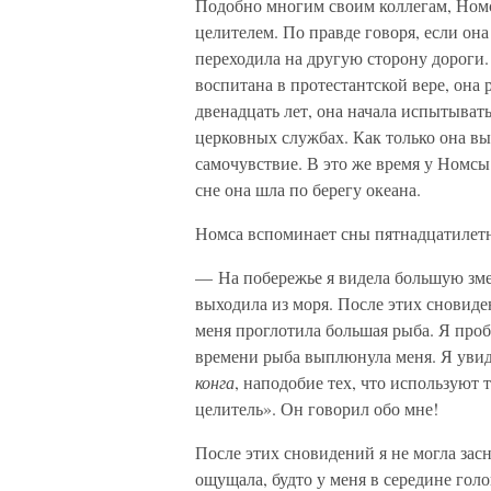
Подобно многим своим коллегам, Номса
целителем. По правде говоря, если она
переходила на другую сторону дороги
воспитана в протестантской вере, она
двенадцать лет, она начала испытыват
церковных службах. Как только она вы
самочувствие. В это же время у Номс
сне она шла по берегу океана.
Номса вспоминает сны пятнадцатилетне
— На побережье я видела большую зме
выходила из моря. После этих сновиден
меня проглотила большая рыба. Я про
времени рыба выплюнула меня. Я увид
конга
, наподобие тех, что используют
целитель». Он говорил обо мне!
После этих сновидений я не могла зас
ощущала, будто у меня в середине гол