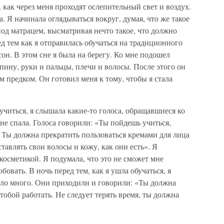
 как через меня проходят ослепительный свет и воздух.
. Я начинала оглядываться вокруг, думая, что же такое
 под матрацем, высматривая нечто такое, что должно
д тем как я отправилась обучаться на традиционного
он. В этом сне я была на берегу. Ко мне подошел
ину, руки и пальцы, плечи и волосы. После этого он
м предком. Он готовил меня к тому, чтобы я стала
ь учиться, я слышала какие-то голоса, обращавшиеся ко
не спала. Голоса говорили: «Ты пойдешь учиться,
 Ты должна прекратить пользоваться кремами для лица
ставлять свои волосы и кожу, как они есть». Я
косметикой. Я подумала, что это не сможет мне
бовать. В ночь перед тем, как я ушла обучаться, я
ыло много. Они приходили и говорили: «Ты должна
 тобой работать. Не следует терять время, ты должна