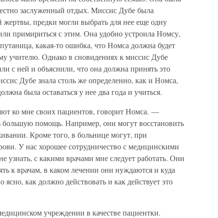
естно заслуженный отдых. Миссис Дубе была
ой жертвы, предки могли выбрать для нее еще одну
 или примириться с этим. Она удобно устроила Номсу,
о путаница, какая-то ошибка, что Номса должна будет
ому учителю. Однако в сновидениях к миссис Дубе
и с ней и объяснили, что она должна принять это
иссис Дубе знала столь же определенно, как и Номса,
олжна была оставаться у нее два года и учиться.
ют ко мне своих пациентов, говорит Номса. —
 большую помощь. Например, они могут восстановить
ивании. Кроме того, в больнице могут, при
крови. У нас хорошее сотрудничество с медицинскими
 узнать, с какими врачами мне следует работать. Они
ять к врачам, в каком лечении они нуждаются и куда
 ясно, как должно действовать и как действует это
 медицинском учреждении в качестве пациентки.