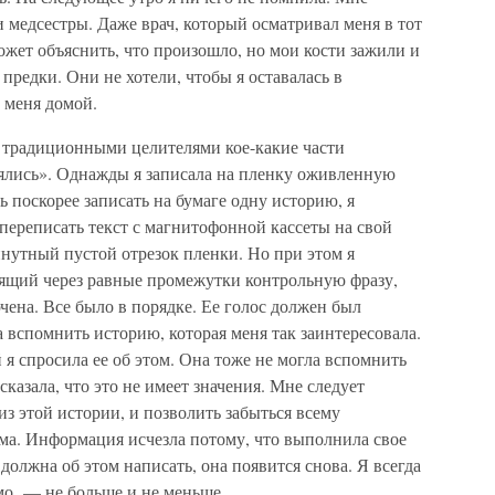
 медсестры. Даже врач, который осматривал меня в тот
может объяснить, что произошло, но мои кости зажили и
предки. Они не хотели, чтобы я оставалась в
 меня домой.
с традиционными целителями кое-какие части
ялись». Однажды я записала на пленку оживленную
 поскорее записать на бумаге одну историю, я
переписать текст с магнитофонной кассеты на свой
нутный пустой отрезок пленки. Но при этом я
ящий через равные промежутки контрольную фразу,
чена. Все было в порядке. Ее голос должен был
ла вспомнить историю, которая меня так заинтересовала.
я спросила ее об этом. Она тоже не могла вспомнить
сказала, что это не имеет значения. Мне следует
 из этой истории, и позволить забыться всему
сама. Информация исчезла потому, что выполнила свое
должна об этом написать, она появится снова. Я всегда
мо, — не больше и не меньше.