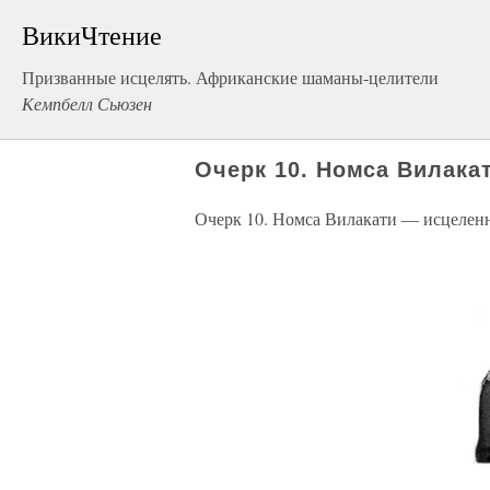
ВикиЧтение
Призванные исцелять. Африканские шаманы-целители
Кемпбелл Сьюзен
Очерк 10. Номса Вилака
Очерк 10. Номса Вилакати — исцелен