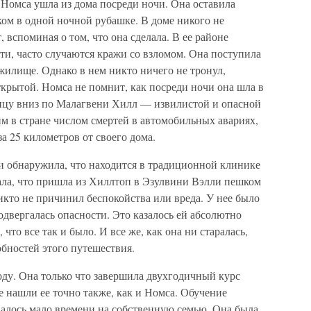
Номса ушла из дома посреди ночи. Она оставила
ом в одной ночной рубашке. В доме никого не
, вспоминая о том, что она сделала. В ее районе
ти, часто случаются кражи со взломом. Она поступила
 жилище. Однако в нем никто ничего не тронул,
открытой. Номса не помнит, как посреди ночи она шла в
ицу вниз по Малагвени Хилл — извилистой и опасной
м в стране числом смертей в автомобильных авариях,
а 25 километров от своего дома.
и обнаружила, что находится в традиционной клинике
ла, что пришла из Хиллтоп в Эзулвини Вэлли пешком
никто не причинил беспокойства или вреда. У нее было
одвергалась опасности. Это казалось ей абсолютно
что все так и было. И все же, как она ни старалась,
бностей этого путешествия.
оду. Она только что завершила двухгодичный курс
е нашли ее точно также, как и Номса. Обучение
авалось мало времени на собственную семью. Она была