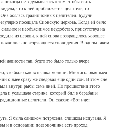
 никогда не задумывалась о том, чтобы стать
 видела, что к ней приближается целитель, то
. Она боялась традиционных целителей. Будучи
 регулярно посещала Сионскую церковь. Когда ей было
ь сильное и необъяснимое неудобство, присутствуя на
ходила из церкви, к ней снова возвращалось хорошее
ы появились повторяющиеся сновидения. В одном таком
й давности так, будто это было только вчера.
ю, это было как вспышка молнии. Многоголовая змея
ий о змее сразу же следовал еще один сон. В этом сне
была внутри рыбы семь дней. По прошествии этого
ела и услышала старика, который бил в барабаны
 традиционные целители. Он сказал: «Вот идет
нуть. Я была слишком потрясена, слишком испугана. Я
овы и в основании позвоночника есть проход