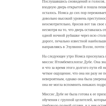
Послушавшись сновидений и голосов, 
входную дверь открытой и пошла пешк
осталось. Номса до сих пор переживает
довольно высокий уровень преступнос
неосмотрительно, бросив вот так свое
несмотря на то, что дверь оставалась 
одной ночной рубашке через всю стол
дороге, печально известной наибольши
направляясь в Эзулвини Вэлли, почти з
На следующее утро Номса проснулась 
миссис Нтомбемпхлопхе Дубе. Она зна
и что за время этого долгого пути ей 
четкое ощущение, что она ни разу не п
невероятным, однако она была уверена, 
она не могла вспомнить никаких подро
Миссис Дубе не была готова к ее прих
обучения с группой целителей, которы
требовало полной отдачи, и у нее ост