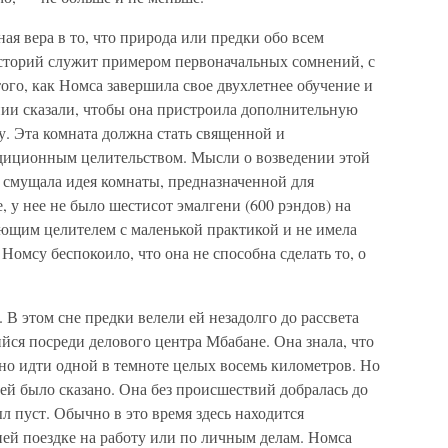
ая вера в то, что природа или предки обо всем
сторий служит примером первоначальных сомнений, с
того, как Номса завершила свое двухлетнее обучение и
нии сказали, чтобы она пристроила дополнительную
. Эта комната должна стать священной и
радиционным целительством. Мысли о возведении этой
 смущала идея комнаты, предназначенной для
, у нее не было шестисот эмалгени (600 рэндов) на
ющим целителем с маленькой практикой и не имела
Номсу беспокоило, что она не способна сделать то, о
 В этом сне предки велели ей незадолго до рассвета
йся посреди делового центра Мбабане. Она знала, что
сно идти одной в темноте целых восемь километров. Но
к ей было сказано. Она без происшествий добралась до
ыл пуст. Обычно в это время здесь находится
ей поездке на работу или по личным делам. Номса