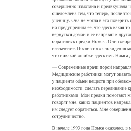
совершенно измотана и предвкушала ч
ошеломлена тем, что теперь, после эт
ученицу. Она не могла в это поверить
но предупредила ее, что здесь какая-т
вернуться домой и ее направят к друг
обратились предки Номсы. Они говорил
назначение. После этого сновидения м
что никакой ошибки здесь нет. Номса д
— Современные врачи порой направля
Медицинские работники могут оказать
у пациента обмен веществ при обезвож
необходимости, сделать переливание 
работниками. Мои предки помогают мне
говорят мне, каких пациентов направл
им следует обратиться. Мне совершенно
сотрудничество.
В начале 1993 года Номса оказалась в