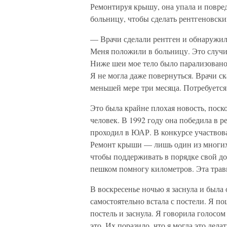
Ремонтируя крышу, она упала и повред
больницу, чтобы сделать рентгеновски
— Врачи сделали рентген и обнаружил
Меня положили в больницу. Это случил
Ниже шеи мое тело было парализовано
Я не могла даже повернуться. Врачи ск
меньшей мере три месяца. Потребуется
Это была крайне плохая новость, пос
человек. В 1992 году она победила в 
проходил в ЮАР. В конкурсе участвова
Ремонт крыши — лишь один из многих 
чтобы поддерживать в порядке свой до
пешком помногу километров. Эта травм
В воскресенье ночью я заснула и был
самостоятельно встала с постели. Я по
постель и заснула. Я говорила голосом 
это. Их поразило, что я могла это дел