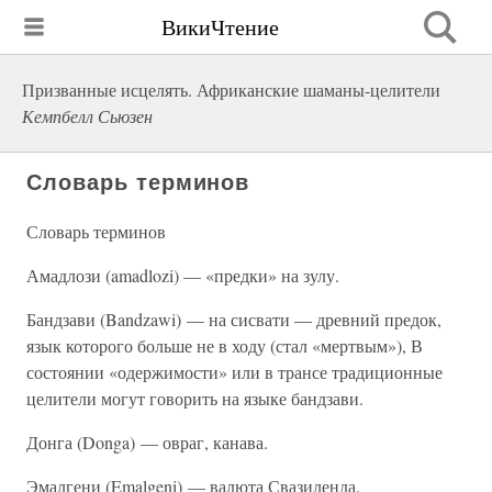
ВикиЧтение
Призванные исцелять. Африканские шаманы-целители
Кемпбелл Сьюзен
Словарь терминов
Словарь терминов
Амадлози (amadlozi) — «предки» на зулу.
Бандзави (Bandzawi) — на сисвати — древний предок,
язык которого больше не в ходу (стал «мертвым»), В
состоянии «одержимости» или в трансе традиционные
целители могут говорить на языке бандзави.
Донга (Donga) — овраг, канава.
Эмалгени (Emalgeni) — валюта Свазиленда.