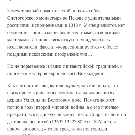
Замечательный памятник этой эпохи – собор
Снетогорского монастыря во Пскове с удивительными
росписями, исполненными в 1313 г. У специалистов нет
сомнений – они созданы были местными, псковскими
мастерами. И вновь связь искусств увидели здесь
исследователи: фрески «корреспондируются» с более
поздними псковскими изображениями…
Но не порывались и связи с византийской традицией, с
поисками мастеров европейского Возрождения.
Как считают исследователи культуры этой эпохи, эта
связь просматривается в монументальных росписях
церкви Успения на Волотовом поле. Памятник этот
погиб в годы второй мировой войны, а с его гибелью
прекратилась и дискуссия вокруг него. Споры были и по
датировке росписей (1363? 1352? 80-е гг. XIV в.?), и
вокруг авторства – то ли грек, то ли новгородец,