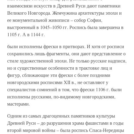
взаимосвязи искусств в Древней Руси дают памятники
Великого Новгорода. Жемчужина архитектуры эпохи и
ее монументальной живописи – собор Софии,
выстроенный в 1045–1050 гг. Роспись была завершена в
1105 г. А в 1144 г.
были исполнены фрески в притворах. И хотя от росписи
сохранились лишь фрагменты, они дают представление о
стиле художественной эпохи. Не только русские надписи,
но и существенные особенности в трактовке лиц и
фигур, сближающие эти фрески с более поздними
новгородскими росписями XII в., не оставляют у
специалистов сомнений в том, что фрески 1106 г. были
исполнены русскими, по-видимому новгородскими,
мастерами.
Одним из самых драгоценных памятников культуры
Древней Руси – до разрушения храма фашистами в годы
второй мировой войны – была роспись Спаса-Нередицы