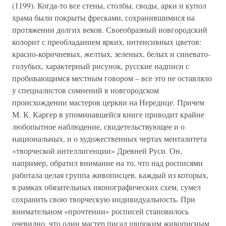
(1199). Когда-то все стены, столбы, своды, арки и купол
храма были покрыты фресками, сохранившимися на
протяжении долгих веков. Своеобразный новгородский
колорит с преобладанием ярких, интенсивных цветов:
красно-коричневых, желтых, зеленых, белых и синевато-
голубых, характерный рисунок, русские надписи с
пробивающимся местным говором – все это не оставляло
у специалистов сомнений в новгородском
происхождении мастеров церкви на Нередице. Причем
М. К. Каргер в упоминавшейся книге приводит крайне
любопытное наблюдение, свидетельствующее и о
национальных, и о художественных чертах менталитета
«творческой интеллигенции» Древней Руси. Он,
например, обратил внимание на то, что над росписями
работала целая группа живописцев, каждый из которых,
в рамках обязательных иконографических схем, сумел
сохранить свою творческую индивидуальность. При
внимательном «прочтении» росписей становилось
очевидно, что один мастер писал широким живописным