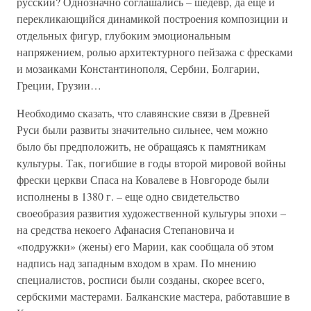
русский? Однозначно соглашались – шедевр, да еще и
перекликающийся динамикой построения композиции и
отдельных фигур, глубоким эмоциональным
напряжением, ролью архитектурного пейзажа с фресками
и мозаиками Константинополя, Сербии, Болгарии,
Греции, Грузии…
Необходимо сказать, что славянские связи в Древней
Руси были развиты значительно сильнее, чем можно
было бы предположить, не обращаясь к памятникам
культуры. Так, погибшие в годы второй мировой войны
фрески церкви Спаса на Ковалеве в Новгороде были
исполнены в 1380 г. – еще одно свидетельство
своеобразия развития художественной культуры эпохи –
на средства некоего Афанасия Степановича и
«подружки» (жены) его Марии, как сообщала об этом
надпись над западным входом в храм. По мнению
специалистов, росписи были созданы, скорее всего,
сербскими мастерами. Балканские мастера, работавшие в