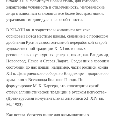
начале XII в. формирует новый стиль, для которого
характерны условность и отвлеченность. Человеческие
лица в живописи становятся все более бесстрастными,
утрачивают индивидуальные особенности.
В XII–XIII вв. в зодчестве и живописи все ярче
обрисовываются местные школы, связанные с процессом
дробления Руси и самостоятельной переработкой старой
художественной традиции X–XI вв. в новых
региональных культурных центрах, таких, как Владимир,
Новогород, Псков и Старая Ладога. Среди них в хорошем
состоянии до нас дошли, например, части росписи конца
XII в. Дмитриевского собора во Владимире – дворцового
храма князя Всеволода Большое Гнездо. По
формулировке М. К. Каргера, это «последний яркий
отзвук эллинистической традиции в русском искусстве»
(Древнерусская монументальная живопись XI–XIV вв.
М., 1983).
Как всегда, богатую пищу для размышлений о