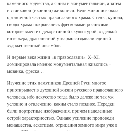
каменного зодчества, а с ним и монументальной, а затем
и станковой (иконной) живописи. Ведь живопись была
органичной частью православного храма. Стены, купола,
своды храма покрывались фресковыми росписями,
которые вместе с декоративной скульптурой, отделкой
интерьера, драгоценной утварью создавали единый
художественный ансамбль.
И первые века жизни «в православии», X–XI,
доминировала именно монументальная живопись –
мозаика, фреска…
Изучение этих памятников Древней Руси многое
приоткрывает в духовной жизни русского православного
человека, ибо искусство тогда было далеко не так уж
условно и отвлеченно, каким стало позднее. Нередки
были портретные изображения, причем наделенные
острой характерностью. Однако усиление проповеди
монашества, аскетизма, отрицания земного мира уже в