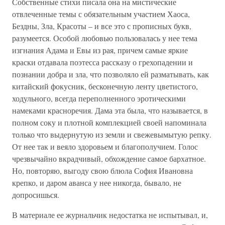
Собственные стихи писала она на мистические
отвлеченные темы с обязательным участием Хаоса,
Бездны, Зла, Красоты – и все это с прописных букв,
разумеется. Особой любовью пользовалась у нее тема
изгнания Адама и Евы из рая, причем самые яркие
краски отдавала поэтесса рассказу о грехопадении и
познании добра и зла, что позволяло ей разматывать, как
китайский фокусник, бесконечную ленту цветистого,
ходульного, всегда переполненного эротическими
намеками красноречия. Дама эта была, что называется, в
полном соку и плотной комплекцией своей напоминала
только что выдернутую из земли и свежевымытую репку.
От нее так и веяло здоровьем и благополучием. Голос
чрезвычайно вкрадчивый, обхождение самое бархатное.
Но, повторяю, выгоду свою блюла София Ивановна
крепко, и даром аванса у нее никогда, бывало, не
допросишься.
В материале ее журнальчик недостатка не испытывал, и,