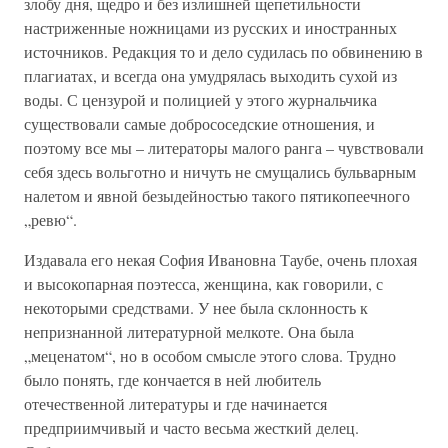
злобу дня, щедро и без излишней щепетильности
настриженные ножницами из русских и иностранных
источников. Редакция то и дело судилась по обвинению в
плагиатах, и всегда она умудрялась выходить сухой из
воды. С цензурой и полицией у этого журнальчика
существовали самые добрососедские отношения, и
поэтому все мы – литераторы малого ранга – чувствовали
себя здесь вольготно и ничуть не смущались бульварным
налетом и явной безыдейностью такого пятикопеечного
„ревю“.
Издавала его некая София Ивановна Таубе, очень плохая
и высокопарная поэтесса, женщина, как говорили, с
некоторыми средствами. У нее была склонность к
непризнанной литературной мелкоте. Она была
„меценатом“, но в особом смысле этого слова. Трудно
было понять, где кончается в ней любитель
отечественной литературы и где начинается
предприимчивый и часто весьма жесткий делец.