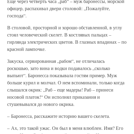
Еще через четверть часа „раб“ – муж баронессы, морской
офицер, распахивал двери столовой: „Пожалуйте,
господа“.
В столовой, просторной и хорошо обставленной, в углу
стоял человеческий скелет. В костлявых пальцах –
гирлянда электрических цветов. В глазных впадинах – по
красной лампочке.
Закуска, сервированная „рабом“, не отличалась
роскошью, зато вина и водки подавалось „сколько
выпьют“. Баронесса показывала гостям пример. Муж
больше курил и молчал. О нем вспоминали, только когда
слышался окрик: „Раб – еще мадеры! Раб – принеси
носовой платок!“ Он исполнял приказания и
стушевывался до нового окрика.
– Баронесса, расскажите историю вашего скелета.
– Ах, это такой ужас. Он был в меня влюблен. Имя? Его