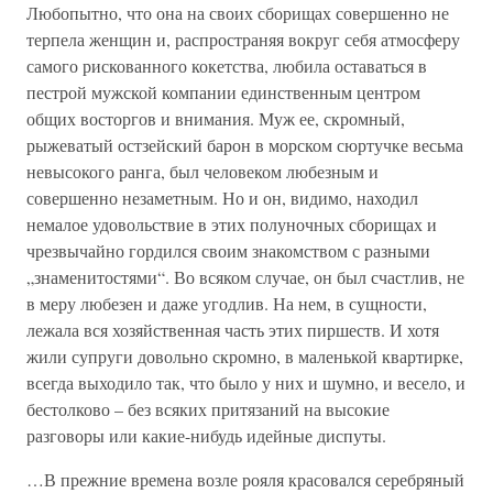
Любопытно, что она на своих сборищах совершенно не
терпела женщин и, распространяя вокруг себя атмосферу
самого рискованного кокетства, любила оставаться в
пестрой мужской компании единственным центром
общих восторгов и внимания. Муж ее, скромный,
рыжеватый остзейский барон в морском сюртучке весьма
невысокого ранга, был человеком любезным и
совершенно незаметным. Но и он, видимо, находил
немалое удовольствие в этих полуночных сборищах и
чрезвычайно гордился своим знакомством с разными
„знаменитостями“. Во всяком случае, он был счастлив, не
в меру любезен и даже угодлив. На нем, в сущности,
лежала вся хозяйственная часть этих пиршеств. И хотя
жили супруги довольно скромно, в маленькой квартирке,
всегда выходило так, что было у них и шумно, и весело, и
бестолково – без всяких притязаний на высокие
разговоры или какие-нибудь идейные диспуты.
…В прежние времена возле рояля красовался серебряный