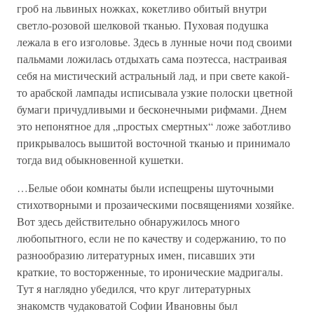
гроб на львиных ножках, кокетливо обитый внутри
светло-розовой шелковой тканью. Пуховая подушка
лежала в его изголовье. Здесь в лунные ночи под своими
пальмами ложилась отдыхать сама поэтесса, настраивая
себя на мистический астральный лад, и при свете какой-
то арабской лампады исписывала узкие полоски цветной
бумаги причудливыми и бесконечными рифмами. Днем
это непонятное для „простых смертных“ ложе заботливо
прикрывалось вышитой восточной тканью и принимало
тогда вид обыкновенной кушетки.
…Белые обои комнаты были испещрены шуточными
стихотворными и прозаическими посвящениями хозяйке.
Вот здесь действительно обнаружилось много
любопытного, если не по качеству и содержанию, то по
разнообразию литературных имен, писавших эти
краткие, то восторженные, то иронические мадригалы.
Тут я наглядно убедился, что круг литературных
знакомств чудаковатой Софии Ивановны был