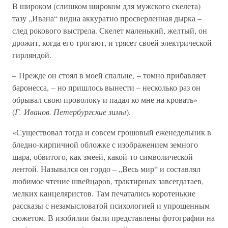
В широком (слишком широком для мужского скелета)
тазу „Ивана“ видна аккуратно просверленная дырка –
след рокового выстрела. Скелет маленький, желтый, он
дрожит, когда его трогают, и трясет своей электрической
гирляндой.
– Прежде он стоял в моей спальне, – томно прибавляет
баронесса, – но пришлось вынести – несколько раз он
обрывал свою проволоку и падал ко мне на кровать»
(
Г. Иванов. Петербургские зимы
).
«Существовал тогда и совсем грошовый еженедельник в
бледно-кирпичной обложке с изображением земного
шара, обвитого, как змеей, какой-то символической
лентой. Назывался он гордо – „Весь мир“ и составлял
любимое чтение швейцаров, трактирных завсегдатаев,
мелких канцеляристов. Там печатались коротенькие
рассказы с незамысловатой психологией и упрощенным
сюжетом. В изобилии были представлены фотографии на