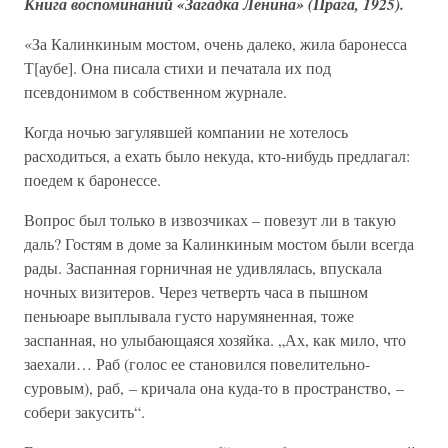
Книга воспоминаний «Загадка Ленина» (Прага, 1925).
«За Калинкиным мостом, очень далеко, жила баронесса
Т[аубе]. Она писала стихи и печатала их под
псевдонимом в собственном журнале.
Когда ночью загулявшей компании не хотелось
расходиться, а ехать было некуда, кто-нибудь предлагал:
поедем к баронессе.
Вопрос был только в извозчиках – повезут ли в такую
даль? Гостям в доме за Калинкиным мостом были всегда
рады. Заспанная горничная не удивлялась, впускала
ночных визитеров. Через четверть часа в пышном
пеньюаре выплывала густо нарумяненная, тоже
заспанная, но улыбающаяся хозяйка. „Ах, как мило, что
заехали… Раб (голос ее становился повелительно-
суровым), раб, – кричала она куда-то в пространство, –
собери закусить“.