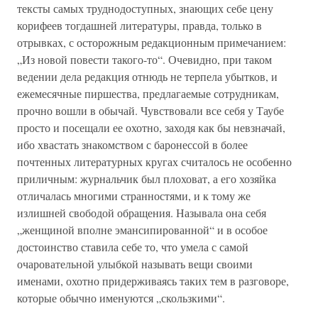
тексты самых труднодоступных, знающих себе цену
корифеев тогдашней литературы, правда, только в
отрывках, с осторожным редакционным примечанием:
„Из новой повести такого-то“. Очевидно, при таком
ведении дела редакция отнюдь не терпела убытков, и
ежемесячные пиршества, предлагаемые сотрудникам,
прочно вошли в обычай. Чувствовали все себя у Таубе
просто и посещали ее охотно, заходя как бы невзначай,
ибо хвастать знакомством с баронессой в более
почтенных литературных кругах считалось не особенно
приличным: журнальчик был плоховат, а его хозяйка
отличалась многими странностями, и к тому же
излишней свободой обращения. Называла она себя
„женщиной вполне эмансипированной“ и в особое
достоинство ставила себе то, что умела с самой
очаровательной улыбкой называть вещи своими
именами, охотно придерживаясь таких тем в разговоре,
которые обычно именуются „скользкими“.