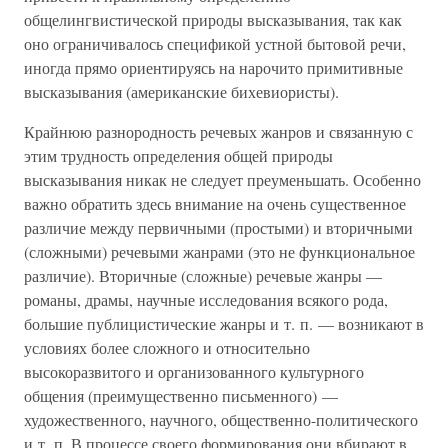
общелингвистической природы высказывания, так как
оно ограничивалось спецификой устной бытовой речи,
иногда прямо ориентируясь на нарочито примитивные
высказывания (американские бихевиористы).
Крайнюю разнородность речевых жанров и связанную с
этим трудность определения общей природы
высказывания никак не следует преуменьшать. Особенно
важно обратить здесь внимание на очень существенное
различие между первичными (простыми) и вторичными
(сложными) речевыми жанрами (это не функциональное
различие). Вторичные (сложные) речевые жанры —
романы, драмы, научные исследования всякого рода,
большие публицистические жанры и т. п. — возникают в
условиях более сложного и относительно
высокоразвитого и организованного культурного
общения (преимущественно письменного) —
художественного, научного, общественно-политического
и т. п. В процессе своего формирования они вбирают в