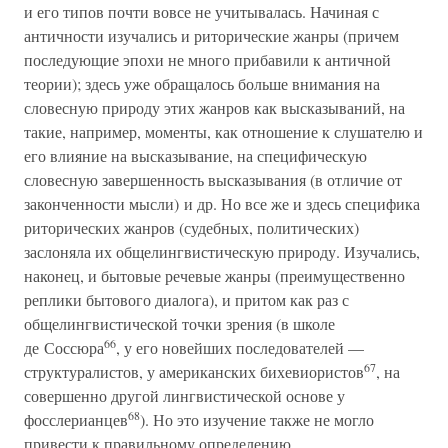
и его типов почти вовсе не учитывалась. Начиная с
античности изучались и риторические жанры (причем
последующие эпохи не много прибавили к античной
теории); здесь уже обращалось больше внимания на
словесную природу этих жанров как высказываний, на
такие, например, моменты, как отношение к слушателю и
его влияние на высказывание, на специфическую
словесную завершенность высказывания (в отличие от
законченности мысли) и др. Но все же и здесь специфика
риторических жанров (судебных, политических)
заслоняла их общелингвистическую природу. Изучались,
наконец, и бытовые речевые жанры (преимущественно
реплики бытового диалога), и притом как раз с
общелингвистической точки зрения (в школе
66
де Соссюра
, у его новейших последователей —
67
структуралистов, у американских бихевиористов
, на
совершенно другой лингвистической основе у
68
фосслерианцев
). Но это изучение также не могло
привести к правильному определению