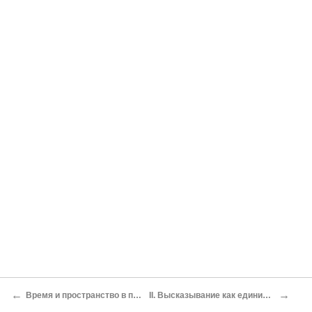
←
→
Время и пространство в произведениях Гете
II. Высказывание как единица речевого общения