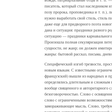
писатель, который стал наследником их
позу пророка, проповедника и т. п.), 
нужно выработать свой стиль, стиль пи
даже еще для придворного поэта новог
дана и ситуация: праздники разного р
ситуацию — праздники карнавального 
Произошла полная секуляризация лите
сущности, не жанр; он должен имитир
жанры: бытовой рассказ, письма, дневн
Специфический изгиб трезвости, прос
новым языкам. С известными ограниче
французский) вышли из народных и пр
определялись длительным и сложным 
вообще священного и авторитарного сл
безоговорочностью. Слово с освящен
слово с ограниченными возможностями
замораживающее мысль. Слово, требую
развития, исправлений и дополнений. 