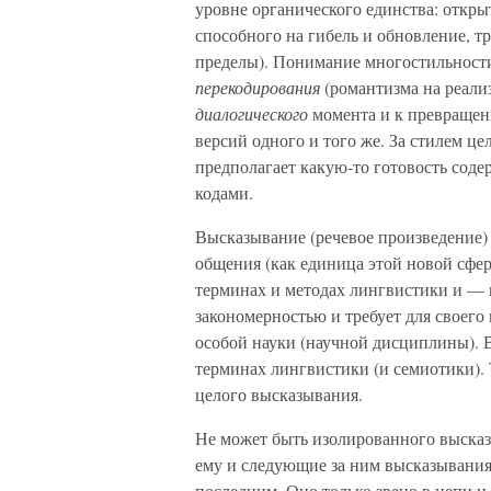
уровне органического единства: откры
способного на гибель и обновление, т
пределы). Понимание многостильности
перекодирования
(романтизма на реали
диалогического
момента и к превращен
версий одного и того же. За стилем це
предполагает какую-то готовость сод
кодами.
Высказывание (речевое произведение) 
общения (как единица этой новой сфер
терминах и методах лингвистики и — 
закономерностью и требует для своего
особой науки (научной дисциплины). 
терминах лингвистики (и семиотики). 
целого высказывания.
Не может быть изолированного выска
ему и следующие за ним высказывания
последним. Оно только звено в цепи и