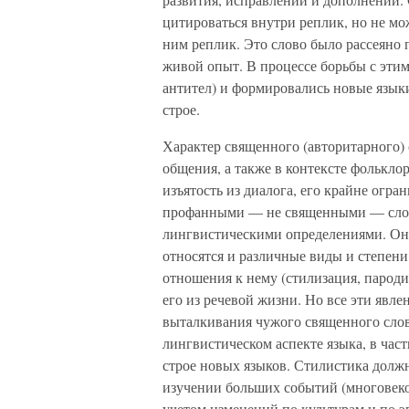
цитироваться внутри реплик, но не мо
ним реплик. Это слово было рассеяно 
живой опыт. В процессе борьбы с эти
антител) и формировались новые язык
строе.
Характер священного (авторитарного) 
общения, а также в контексте фолькло
изъятость из диалога, его крайне огра
профанными — не священными — словам
лингвистическими определениями. Он
относятся и различные виды и степен
отношения к нему (стилизация, пароди
его из речевой жизни. Но все эти явле
выталкивания чужого священного слова
лингвистическом аспекте языка, в час
строе новых языков. Стилистика долж
изучении больших событий (многовеко
учетом изменений по культурам и по эп