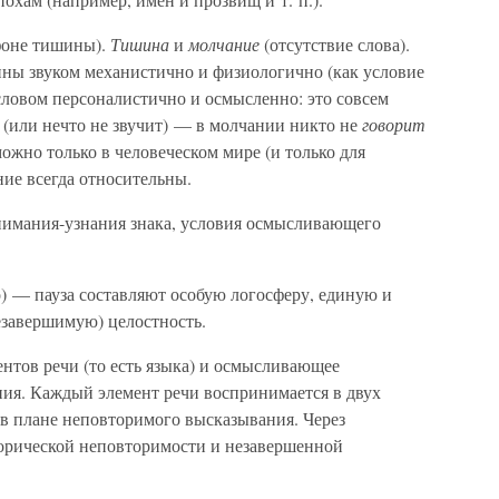
 фоне тишины).
Тишина
и
молчание
(отсутствие слова).
ины звуком механистично и физиологично (как условие
словом персоналистично и осмысленно: это совсем
 (или нечто не звучит) — в молчании никто не
говорит
ожно только в человеческом мире (и только для
ние всегда относительны.
онимания-узнания знака, условия осмысливающего
 — пауза составляют особую логосферу, единую и
завершимую) целостность.
тов речи (то есть языка) и осмысливающее
ия. Каждый элемент речи воспринимается в двух
 в плане неповторимого высказывания. Через
орической неповторимости и незавершенной