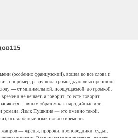
дов115
мени (особенно французский), вошла во все слова и
ония, например, разрушила громоздкую «выспреннюю»
всюду — от минимальной, неощущаемой, до громкой,
времени не вещает, а говорит, то есть говорит
раняются главным образом как пародийные или
и романа. Язык Пушкина — это именно такой,
ни), оговорочный язык нового времени.
 жанров — жрецы, пророки, проповедники, судьи,
 ушли из жизни. Всех их заменил писатель, просто