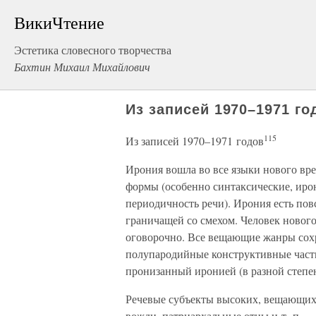
ВикиЧтение
Эстетика словесного творчества
Бахтин Михаил Михайлович
Из записей 1970–1971 го
115
Из записей 1970–1971 годов
Ирония вошла во все языки нового вре
формы (особенно синтаксические, ир
периодичность речи). Ирония есть по
граничащей со смехом. Человек нового 
оговорочно. Все вещающие жанры сох
полупародийные конструктивные част
пронизанный иронией (в разной степе
Речевые субъекты высоких, вещающих
вожди, патриархальные отцы и т. п. —