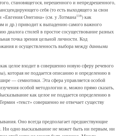
того, становящегося, нерешенного и непредрешенного,
рансцендирующего себя (то есть выходящего за свои
116
 «Евгения Онегина» (см. у Лотмана
) как
зм и др.) приводит к выпадению самого важного
ию диалога стилей в простое сосуществование разных
льная точка зрения цельной личности. Код
ержания и осуществленность выбора между
данными
как целое входит в совершенно новую сферу речевого
ы), которая не поддается описанию и определению в
шире — семиотики. Эта сфера управляется особой
 изучения особой методологии и, можно прямо сказать,
Высказывание как целое не поддается определению в
Термин «текст» совершенно не отвечает существу
зывания. Оно всегда предполагает предшествующие
. Ни одно высказывание не может быть ни первым, ни
 вне этой цепи не может быть изучено. Между