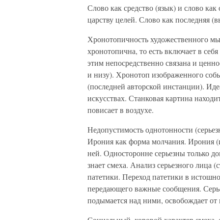
Слово как средство (язык) и слово к
царству целей. Слово как последняя (в
Хронотопичность художественного мыш
хронотопична, то есть включает в себ
этим непосредственно связана и ценно
и низу). Хронотоп изображенного собы
(последней авторской инстанции). Иде
искусствах. Станковая картина находи
повисает в воздухе.
Недопустимость однотонности (серьезн
Ирония как форма молчания. Ирония (
ней. Односторонне серьезны только до
знает смеха. Анализ серьезного лица (
патетики. Переход патетики в истошно
передающего важные сообщения. Серье
подымается над ними, освобождает от н
Социальный, хоровой характер смеха, 