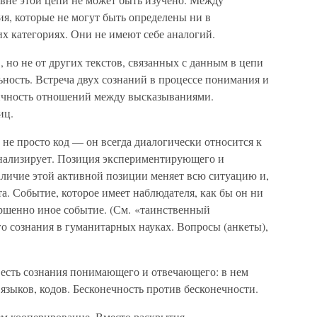
, которые не могут быть определены ни в
х категориях. Они не имеют себе аналогий.
 но не от других текстов, связанных с данным в цепи
ность. Встреча двух сознаний в процессе понимания и
ичность отношений между высказываниями.
иц.
 не просто код — он всегда диалогически относится к
анализирует. Позиция экспериментирующего и
личие этой активной позиции меняет всю ситуацию и,
а. Событие, которое имеет наблюдателя, как бы он ни
ершенно иное событие. (См. «таинственный
о сознания в гуманитарных науках. Вопросы (анкеты),
 есть сознания понимающего и отвечающего: в нем
 языков, кодов. Бесконечность против бесконечности.
ем кооперирование. Вместо раскрытия