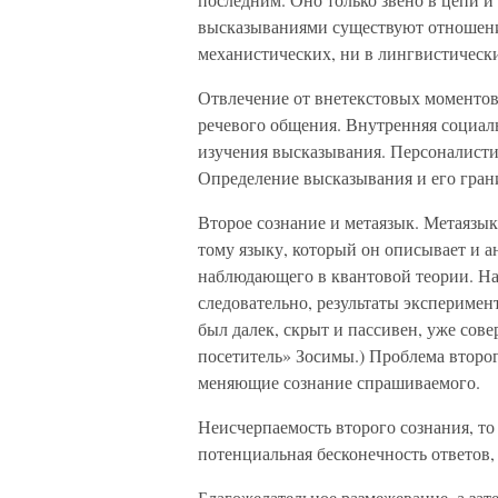
высказываниями существуют отношения
механистических, ни в лингвистически
Отвлечение от внетекстовых моментов,
речевого общения. Внутренняя социаль
изучения высказывания. Персоналист
Определение высказывания и его гран
Второе сознание и метаязык. Метаязык
тому языку, который он описывает и 
наблюдающего в квантовой теории. На
следовательно, результаты эксперимент
был далек, скрыт и пассивен, уже сов
посетитель» Зосимы.) Проблема второг
меняющие сознание спрашиваемого.
Неисчерпаемость второго сознания, то
потенциальная бесконечность ответов,
Благожелательное размежевание, а зат