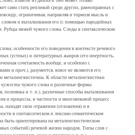
жет само стать репликой среди других, равноправных с
повсюду, ограничивая, направляя и тормозя мысль и
м словом и выталкивания его (с помощью пародийных
и. Рубцы межей чужого слова. Следы в синтаксическом
слова; особенности его поведения в контексте речевого
рных (устных) и литературных жанров (его инертность,
ниченная сочетаемость вообще, и особенно с
и и проч.), разумеется, вовсе не являются его
и металингвистичны. К области металингвистики
и
чужести
чужого слова и различные формы
я, полемика и т. п.), различные способы выталкивания
ния и процессы, в частности и многовековой процесс
, находят свои отражения (отложения) и в
тности в синтаксическом и лексико-семантическом
на быть ориентирована на металингвистическом
вых событий) речевой жизни народов. Типы слов с
охам (например, имен и прозвищ и т. п.).