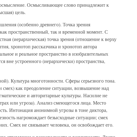
ак осмысление. Осмысливающее слово принадлежит к
ысшая) цель.
ления (особенно древнего). Точка зрения
я как пространственный, так и временной момент. С
стная (иерархическая) точка зрения (отношение к верху
тия, хронотоп рассказчика и хронотоп автора
альное и реальное пространство в изобразительных
тся вне устроенного (иерархически) пространства,
ой). Культура многотонности. Сферы серьезного тона.
и смех) как преодоление ситуации, возвышение над
гматические и авторитарные культуры. Насилие не
страх или угроза). Анализ смеющегося лица. Место
сть. Интонация анонимной угрозы в тоне диктора,
зность нагромождает безысходные ситуации; смех
их. Смех не связывает человека, он освобождает его.
его стремление к всенародности и всемирности. Двери