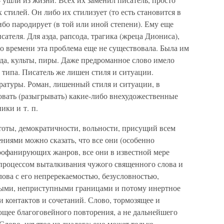
 стилей. Он либо их стилизует (то есть становится в
либо пародирует (в той или иной степени). Ему еще
сателя. Для аэда, рапсода, трагика (жреца Диониса),
о времени эта проблема еще не существовала. Была им
ода, культы, пиры. Даже предроманное слово имело
типа. Писатель же лишен стиля и ситуации.
ратуры. Роман, лишенный стиля и ситуации, в
овать (разыгрывать) какие-либо внехудожественные
ики и т. п.
тоты, демократичности, вольности, присущий всем
ниями можно сказать, что все они (особенно
офанирующих жанров, все они в известной мере
процессом выталкивания чужого священного слова и
ова с его непререкаемостью, безусловностью,
ными, неприступными границами и потому инертное
 контактов и сочетаний. Слово, тормозящее и
щее благоговейного повторения, а не дальнейшего
Слово, изъятое из диалога: оно может только