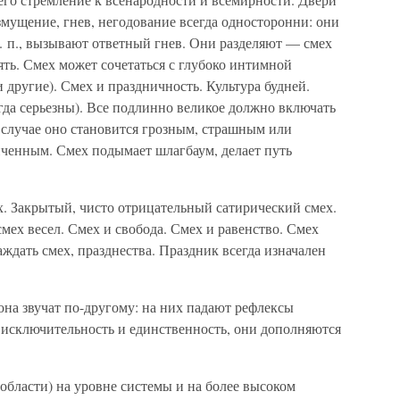
змущение, гнев, негодование всегда односторонни: они
т. п., вызывают ответный гнев. Они разделяют — смех
ять. Смех может сочетаться с глубоко интимной
другие). Смех и праздничность. Культура будней.
егда серьезны). Все подлинно великое должно включать
 случае оно становится грозным, страшным или
иченным. Смех подымает шлагбаум, делает путь
. Закрытый, чисто отрицательный сатирический смех.
мех весел. Смех и свобода. Смех и равенство. Смех
аждать смех, празднества. Праздник всегда изначален
она звучат по-другому: на них падают рефлексы
 исключительность и единственность, они дополняются
 области) на уровне системы и на более высоком