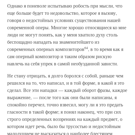
Однако я поневоле испытываю робость при мысли, что
еще больше будет то недовольство, которое я вызову,
говоря о недостойных условиях существования нашей
современной оперы. Многие хорошо относящиеся ко мне
люди не могут понять, как у меня хватило духу столь
беспощадно нападать на знаменитейшего из
64
современных оперных композиторов
, в то время как я
сам оперный композитор и таким образом рискую
навлечь на себя упрек в самой необузданной зависти.
Не стану отрицать, я долго боролся с собой, раньше чем
решился на то, что написал, и в той форме, в какой я это
сделал. Все эти нападки — каждый оборот фразы, каждое
выражение, — после того как они были написаны, я
спокойно перечел, точно взвесил, могу ли я это предать
гласности в такой форме; я понял наконец, что при сих
строго определенных воззрениях на каждый предмет, о
котором идет речь, было бы трусостью и недостойным
малодушием не высказаться о наиболее блестящем