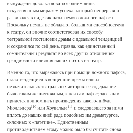
вынуждены довольствоваться одним лишь
искусственным миражем успеха, который непрерывно
развивался в виде так называемого ложного пафоса.
Поскольку немцы не обладают большими способностями
к театру, он вполне соответствовал их способу
театральной постановки драмы с идеальной тенденцией
и сохранился по сей день, правда, как единственный
сомнительный результат во всех других отношениях
грандиозного влияния наших поэтов на театр.
Именно то, что выражалось при помощи ложного пафоса,
стало тенденцией в концепции драмы наших
незначительных театральных авторов: ее содержание
было таким же ничтожным, как и сам пафос; здесь нам
придется припомнить произведения какого-нибудь
110
111
Мюлльнера
или Хоувальда
и следовавшего за ними
вплоть до наших дней ряда подобных им драматургов,
склонных к «патетике». Единственным
противодействием этому можно было бы считать снова