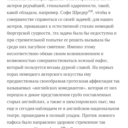
актеров редчайшей, гениальной одаренности, такой,
108
какой обладала, например, Софи Шредер
, чтобы в
совершенстве справиться со своей задачей; для наших
актеров, привыкших к естественной стихии немецкой
бюргерской сущности, эта задача была бы недоступна и
при стремительной попытке ее решить вызывала бы
среди них пагубное смятение. Именно этому
несоответствию обязан своим возникновением и
возможностью совершенствоваться
ложный пафос
,
который пользуется весьма дурной славой. На первых
порах немецкого актерского искусства ему
предшествовала своеобразная гротескная аффектация так
называемых «английских комедиантов», которая от них
перешла в дикие представления грубо поставленных
старых английских, а также и шекспировских пьес; мы
еще и сегодня наблюдаем ее в английском национальном
театре, пришедшем в полный упадок. Против ложного
пафоса было направлено здоровое стремление так
109