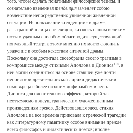
того, чтобы сделать понятными философские тезисы, и
сознательно введенная
тенденция
заменяет собою
воздействие непосредственно увиденной жизненной
ситуации. Использование «тенденции» в драме,
разыгранной в лицах, очевидно, казалось нашим великим
поэтам удачным способом облагородить существующий
популярный театр; к этому мнению их могло склонить
уважение к особым качествам античной драмы.
Поскольку она достигала своеобразия своего трагизма в
114
компромиссе между стихиями Аполлона и Диониса
, в
ней могли соединиться на основе ставшей уже почти
непонятной древнеэллинской лирики дидактический
гимн жреца с более поздним дифирамбом в честь
Диониса для пленительного эффекта, который так
неотъемлемо присущ трагическим художественным
произведениям греков. Действовавшая здесь стихия
Аполлона на все времена приковала к греческой трагедии
как литературному памятнику особое внимание прежде
всего философов и дидактических поэтов; вполне