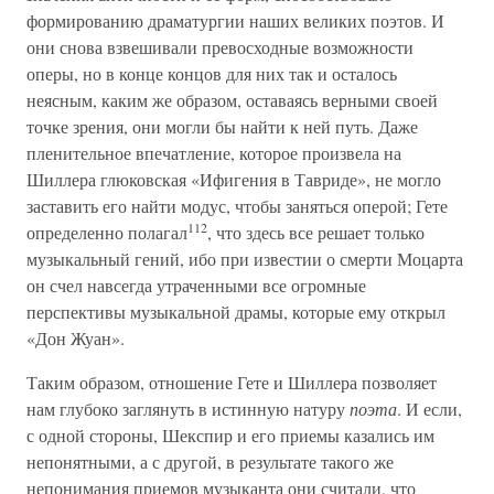
формированию драматургии наших великих поэтов. И
они снова взвешивали превосходные возможности
оперы, но в конце концов для них так и осталось
неясным, каким же образом, оставаясь верными своей
точке зрения, они могли бы найти к ней путь. Даже
пленительное впечатление, которое произвела на
Шиллера глюковская «Ифигения в Тавриде», не могло
заставить его найти модус, чтобы заняться оперой; Гете
112
определенно полагал
, что здесь все решает только
музыкальный гений, ибо при известии о смерти Моцарта
он счел навсегда утраченными все огромные
перспективы музыкальной драмы, которые ему открыл
«Дон Жуан».
Таким образом, отношение Гете и Шиллера позволяет
нам глубоко заглянуть в истинную натуру
поэта
. И если,
с одной стороны, Шекспир и его приемы казались им
непонятными, а с другой, в результате такого же
непонимания приемов музыканта они считали, что