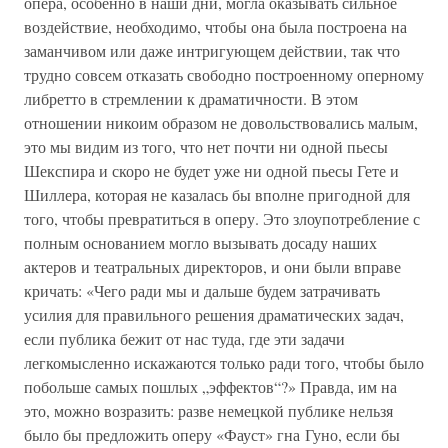
опера, особенно в наши дни, могла оказывать сильное
воздействие, необходимо, чтобы она была построена на
заманчивом или даже интригующем действии, так что
трудно совсем отказать свободно построенному оперному
либретто в стремлении к драматичности. В этом
отношении никоим образом не довольствовались малым,
это мы видим из того, что нет почти ни одной пьесы
Шекспира и скоро не будет уже ни одной пьесы Гете и
Шиллера, которая не казалась бы вполне пригодной для
того, чтобы превратиться в оперу. Это злоупотребление с
полным основанием могло вызывать досаду наших
актеров и театральных директоров, и они были вправе
кричать: «Чего ради мы и дальше будем затрачивать
усилия для правильного решения драматических задач,
если публика бежит от нас туда, где эти задачи
легкомысленно искажаются только ради того, чтобы было
побольше самых пошлых „эффектов“?» Правда, им на
это, можно возразить: разве немецкой публике нельзя
было бы предложить оперу «Фауст» гна Гуно, если бы