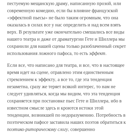
пестуемую мещанскую драму, написанную прозой, или
современную комедию, если бы влияние французской
«эффектной пьесы» не было таким огромным, что она
оказалась в силах все у нас определить и над всем взять
верх. В результате уже окончательно смешались все виды
нашего театра и даже от драматургии Гете и Шиллера мы
сохранили для нашей сцены только разоблаченный секрет
использования ложного пафоса, то есть
эффект
.
Если все, что написано для театра, и все, что в настоящее
время идет на сцене, отравлено этим единственным
стремлением к эффекту, а все то, где эта тенденция
незаметна, сразу же теряет всякий интерес, то нам не
следует удивляться, когда мы видим, что эта тенденция
сохраняется при постановке пьес Гете и Шиллера, ибо в
известном смысле здесь и кроются истоки этой
тенденции, возникшей по недоразумению. Потребность в
поэтическом пафосе заставила наших поэтов обратиться к
поэтико-риторическому слогу
, совершенно