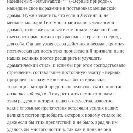
называемых «Naturwahren»
(«Верные природе»),
нашедшее свое выражение в постановках мещанской
драмы. Нужно заметить, что если и Лессинг и, не
меньше, молодой Гете много занимались мещанской
драмой, то все же главным источником ее жизни были
пьесы, которые писали прекрасные актеры того периода
для себя. Однако узкая сфера действия и весьма скромная
поэтическая ценность этих произведений призвали ныне
наших великих поэтов расширить и улучшить
драматический стиль, и если бы при этом господствовало
стремление, составлявшее постоянную заботу «Верных
природе», то сразу же возникла бы та идеальная
тенденция, которой предстояло реализоваться в понятие
поэтический пафос
. Тому, кто хоть немного знаком с
этим разделом истории нашего искусства, известно,
какие огромные препятствия встречали усилия наших
великих поэтов приобщить актеров к новому стилю; но,
даже если бы этих препятствий и не было, вряд ли им
удалось бы многого достичь, так как и поныне они