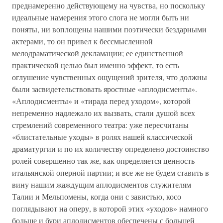
преднамеренно действующему на чувства, но поскольку
идеальные намерения этого слога не могли быть ни
поняты, ни воплощены нашими поэтически бездарными
актерами, то он привел к бессмысленной
мелодраматической декламации; ее единственной
практической целью был именно эффект, то есть
оглушение чувственных ощущений зрителя, что должны
были засвидетельствовать яростные «аплодисменты».
«Аплодисменты» и «тирада перед уходом», которой
непременно надлежало их вызвать, стали душой всех
стремлений современного театра: уже пересчитаны
«блистательные уходы» в ролях нашей классической
драматургии и по их количеству определено достоинство
ролей совершенно так же, как определяется ценность
итальянской оперной партии; и все же не будем ставить в
вину нашим жаждущим аплодисментов служителям
Талии и Мельпомены, когда они с завистью, косо
поглядывают на оперу, в которой этих «уходов» намного
больше и бури аплодисментов обеспечены с большей