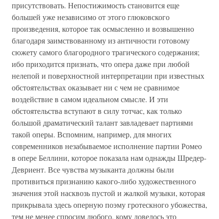
присутствовать. Непостижимость становится еще
большей уже независимо от этого глюковского
произведения, которое так осмысленно и возвышенно
благодаря заимствованному из античности готовому
сюжету самого благородного трагического содержания;
ибо приходится признать, что опера даже при любой
нелепой и поверхностной интерпретации при известных
обстоятельствах оказывает ни с чем не сравнимое
воздействие в самом идеальном смысле. И эти
обстоятельства вступают в силу тотчас, как только
большой драматический талант завладевает партиями
такой оперы. Вспомним, например, для многих
современников незабываемое исполнение партии Ромео
в опере Беллини, которое показала нам однажды Шредер-
Девриент. Все чувства музыканта должны были
противиться признанию какого-либо художественного
значения этой насквозь пустой и жалкой музыки, которая
прикрывала здесь оперную поэму гротескного убожества,
тем не менее спросим любого, кому довелось это