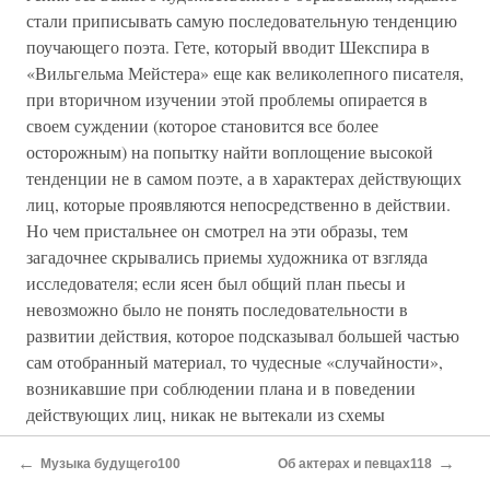
стали приписывать самую последовательную тенденцию
поучающего поэта. Гете, который вводит Шекспира в
«Вильгельма Мейстера» еще как великолепного писателя,
при вторичном изучении этой проблемы опирается в
своем суждении (которое становится все более
осторожным) на попытку найти воплощение высокой
тенденции не в самом поэте, а в характерах действующих
лиц, которые проявляются непосредственно в действии.
Но чем пристальнее он смотрел на эти образы, тем
загадочнее скрывались приемы художника от взгляда
исследователя; если ясен был общий план пьесы и
невозможно было не понять последовательности в
развитии действия, которое подсказывал большей частью
сам отобранный материал, то чудесные «случайности»,
возникавшие при соблюдении плана и в поведении
действующих лиц, никак не вытекали из схемы
художественной композиции и продуманных пометок и
←
→
понять их было невозможно. В них выявились действия
Музыка будущего100
Об актерах и певцах118