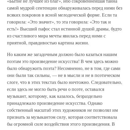
«Бытие не лучшее из благ», ибо сокровеннейшая тайна
самой мудрой сентенции обнаруживалась перед ними без
всяких покровов в ясной мелодической форме. Если та
говорила: «Это значит», то эта говорила: «Это так и
есть!» Высший пафос стал истинной душой драмы, будто
из счастливого мира мечты явилась перед ними с
приятной, правдивостью картина жизни.
Но каким же загадочным должно было казаться нашим
поэтам это произведение искусства! В чем здесь можно
было обнаружить поэта? Несомненно, не в том, где сами
они были так сильны, — не в мысли и не в поэтическом
слоге, что в этих текстах было ничтожно. Следовательно,
если здесь не могло быть речи о поэте, оставался
музыкант, которому, как казалось, безраздельно
принадлежало произведение искусства. Однако
собственный масштаб этих художников не позволял им
признать за музыкантом силу, которая соответствовала
бы огромной силе воздействия этого произведения. В