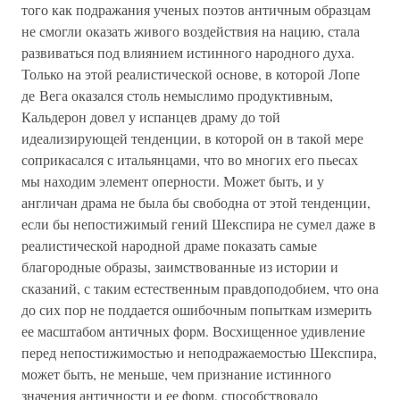
того как подражания ученых поэтов античным образцам
не смогли оказать живого воздействия на нацию, стала
развиваться под влиянием истинного народного духа.
Только на этой реалистической основе, в которой Лопе
де Вега оказался столь немыслимо продуктивным,
Кальдерон довел у испанцев драму до той
идеализирующей тенденции, в которой он в такой мере
соприкасался с итальянцами, что во многих его пьесах
мы находим элемент оперности. Может быть, и у
англичан драма не была бы свободна от этой тенденции,
если бы непостижимый гений Шекспира не сумел даже в
реалистической народной драме показать самые
благородные образы, заимствованные из истории и
сказаний, с таким естественным правдоподобием, что она
до сих пор не поддается ошибочным попыткам измерить
ее масштабом античных форм. Восхищенное удивление
перед непостижимостью и неподражаемостью Шекспира,
может быть, не меньше, чем признание истинного
значения античности и ее форм, способствовало