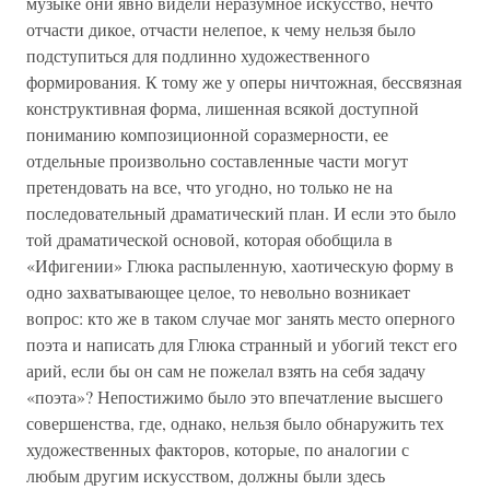
музыке они явно видели неразумное искусство, нечто
отчасти дикое, отчасти нелепое, к чему нельзя было
подступиться для подлинно художественного
формирования. К тому же у оперы ничтожная, бессвязная
конструктивная форма, лишенная всякой доступной
пониманию композиционной соразмерности, ее
отдельные произвольно составленные части могут
претендовать на все, что угодно, но только не на
последовательный драматический план. И если это было
той драматической основой, которая обобщила в
«Ифигении» Глюка распыленную, хаотическую форму в
одно захватывающее целое, то невольно возникает
вопрос: кто же в таком случае мог занять место оперного
поэта и написать для Глюка странный и убогий текст его
арий, если бы он сам не пожелал взять на себя задачу
«поэта»? Непостижимо было это впечатление высшего
совершенства, где, однако, нельзя было обнаружить тех
художественных факторов, которые, по аналогии с
любым другим искусством, должны были здесь