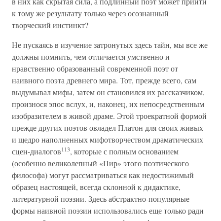
в них как скрытая сила, а подлинный поэт может прийти
к тому же результату только через осознанный
творческий инстинкт?
Не пускаясь в изучение затронутых здесь тайн, мы все же
должны помнить, чем отличается умственно и
нравственно образованный современной поэт от
наивного поэта древнего мира. Тот, прежде всего, сам
выдумывал мифы, затем он становился их рассказчиком,
произнося эпос вслух, и, наконец, их непосредственным
изобразителем в живой драме. Этой троекратной формой
прежде других поэтов овладел Платон для своих живых
и щедро наполненных мифотворчеством драматических
113
сцен-диалогов
, которые с полным основанием
(особенно великолепный «Пир» этого поэтического
философа) могут рассматриваться как недостижимый
образец настоящей, всегда склонной к дидактике,
литературной поэзии. Здесь абстрактно-популярные
формы наивной поэзии использовались еще только ради