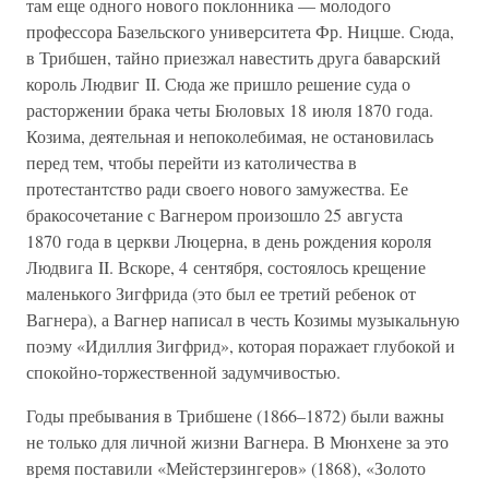
там еще одного нового поклонника — молодого
профессора Базельского университета Фр. Ницше. Сюда,
в Трибшен, тайно приезжал навестить друга баварский
король Людвиг II. Сюда же пришло решение суда о
расторжении брака четы Бюловых 18 июля 1870 года.
Козима, деятельная и непоколебимая, не остановилась
перед тем, чтобы перейти из католичества в
протестантство ради своего нового замужества. Ее
бракосочетание с Вагнером произошло 25 августа
1870 года в церкви Люцерна, в день рождения короля
Людвига II. Вскоре, 4 сентября, состоялось крещение
маленького Зигфрида (это был ее третий ребенок от
Вагнера), а Вагнер написал в честь Козимы музыкальную
поэму «Идиллия Зигфрид», которая поражает глубокой и
спокойно-торжественной задумчивостью.
Годы пребывания в Трибшене (1866–1872) были важны
не только для личной жизни Вагнера. В Мюнхене за это
время поставили «Мейстерзингеров» (1868), «Золото