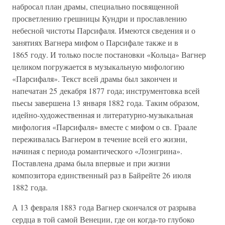
набросал план драмы, специально посвященной
просветлению грешницы Кундри и прославлению
небесной чистоты Парсифаля. Имеются сведения и о
занятиях Вагнера мифом о Парсифале также и в
1865 году. И только после постановки «Кольца» Вагнер
целиком погружается в музыкальную мифологию
«Парсифаля». Текст всей драмы был закончен и
напечатан 25 декабря 1877 года; инструментовка всей
пьесы завершена 13 января 1882 года. Таким образом,
идейно-художественная и литературно-музыкальная
мифология «Парсифаля» вместе с мифом о св. Граале
переживалась Вагнером в течение всей его жизни,
начиная с периода романтического «Лоэнгрина».
Поставлена драма была впервые и при жизни
композитора единственный раз в Байрейте 26 июля
1882 года.
А 13 февраля 1883 года Вагнер скончался от разрыва
сердца в той самой Венеции, где он когда-то глубоко