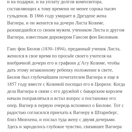
и на подарки, и на уплату долгов композитора,
составляющих к тому времени не менее сорока тысяч
гульденов. В 1866 году умирает в Дрездене жена
Вагнера, и он женится на дочери Листа Козиме,
разошедшейся со своим мужем, учеником Листа и другом
Вагнера, известным дирижером Гансом фон Бюловым.
Ганс фон Бюлов (1830–1894), преданный ученик Листа,
женился в свое время по просьбе своего учителя на
внебрачной дочери его и графини д’Агу Козиме, чтобы
дать этому незаконному ребенку положение в свете,
Бюлов был глубочайшим почитателем Вагнера и еще в
1857 году вместе с Козимой посещал его в Цюрихе. Когда
дела Вагнера в связи с его дружбой с баварским королем
начали поправляться и встал вопрос о постановке его
опер, Вагнер в первую очередь вспомнил о Бюлове. Тот с
радостью согласился приехать к Вагнеру в Штарнберг,
близ Мюнхена, и послал туда жену с двумя дочерьми.
Здесь и зародилось глубокое чувство, связавшее Вагнера