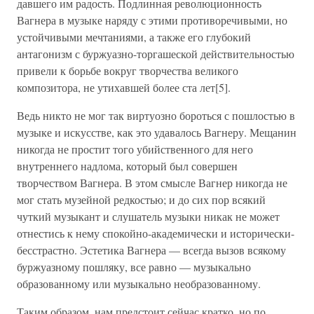
давшего им радость. Подлинная революционность
Вагнера в музыке наряду с этими противоречивыми, но
устойчивыми мечтаниями, а также его глубокий
антагонизм с буржуазно-торгашеской действительностью
привели к борьбе вокруг творчества великого
композитора, не утихавшей более ста лет[5].
Ведь никто не мог так виртуозно бороться с пошлостью в
музыке и искусстве, как это удавалось Вагнеру. Мещанин
никогда не простит того убийственного для него
внутреннего надлома, который был совершен
творчеством Вагнера. В этом смысле Вагнер никогда не
мог стать музейной редкостью; и до сих пор всякий
чуткий музыкант и слушатель музыки никак не может
отнестись к нему спокойно-академически и исторически-
бесстрастно. Эстетика Вагнера — всегда вызов всякому
буржуазному пошляку, все равно — музыкально
образованному или музыкально необразованному.
Таким образом, нам предстоит сейчас кратко, но по