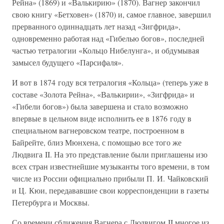
Рейна» (1869) и «Валькирию» (1870). Вагнер закончил
свою книгу «Бетховен» (1870) и, самое главное, завершил
прерванного одиннадцать лет назад «Зигфрида»,
одновременно работая над «Гибелью богов», последней
частью тетралогии «Кольцо Нибелунга», и обдумывая
замысел будущего «Парсифаля».
И вот в 1874 году вся тетралогия «Кольца» (теперь уже в
составе «Золота Рейна», «Валькирии», «Зигфрида» и
«Гибели богов») была завершена и стало возможно
впервые в цельном виде исполнить ее в 1876 году в
специальном вагнеровском театре, построенном в
Байрейте, близ Мюнхена, с помощью все того же
Людвига II. На это представление были приглашены изо
всех стран известнейшие музыканты того времени, в том
числе из России официально прибыли П. И. Чайковский
и Ц. Кюи, передававшие свои корреспонденции в газеты
Петербурга и Москвы.
Со времени сближения Вагнера с Людвигом II многое из