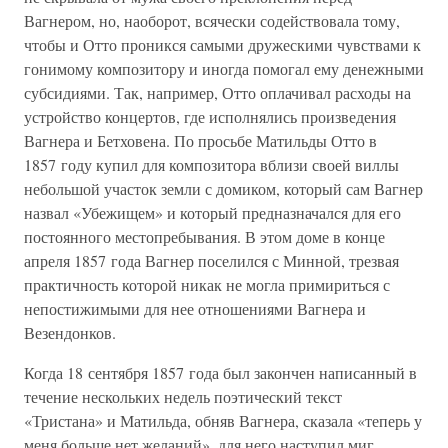
Вагнером, но, наоборот, всячески содействовала тому,
чтобы и Отто проникся самыми дружескими чувствами к
гонимому композитору и иногда помогал ему денежными
субсидиями. Так, например, Отто оплачивал расходы на
устройство концертов, где исполнялись произведения
Вагнера и Бетховена. По просьбе Матильды Отто в
1857 году купил для композитора вблизи своей виллы
небольшой участок земли с домиком, который сам Вагнер
назвал «Убежищем» и который предназначался для его
постоянного местопребывания. В этом доме в конце
апреля 1857 года Вагнер поселился с Минной, трезвая
практичность которой никак не могла примириться с
непостижимыми для нее отношениями Вагнера и
Везендонков.
Когда 18 сентября 1857 года был закончен написанный в
течение нескольких недель поэтический текст
«Тристана» и Матильда, обняв Вагнера, сказала «теперь у
меня больше нет желаний», для него наступил миг