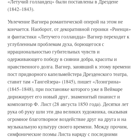
«Летучий голландец» были поставлены в Дрездене
(1842–1843).
Увлечение Вагнера романтической оперой на этом не
кончается. Наоборот, от декоративной героики «Риенци»
и фантастики «Летучего голландца» Вагнер переходит к
углубленным проблемам духа, борющегося с
иррациональностью губительных чувств и
одерживающего победу в сиянии добра, красоты и
нравственного долга. Вагнер, занявший к этому времени
пост придворного капельмейстера Дрезденского театра,
ставит там «Тангейзера» (1845), пишет «Лоэнгрина»
(1845–1848), при постановке которого уже в Веймаре
дирижирует его новый друг, знаменитый пианист и
композитор Ф. Лист (28 августа 1850 года). Десятки лет
рука об руку шли эти два великих художника, оказывая
огромное благотворное воздействие друг на друга и на
музыкальную культуру своего времени. Между прочим,
симфонические поэмы Листа наряду с последними