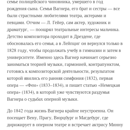
семье полицейского чиновника, умершего в год
рождения сына. Семья Вагнера, его брат и сестры — все
были страстными любителями театра, актерами и
певцами. Отчим — Л. Гейер, сам актер, художник и
драматург, — поощрял театральные интересы мальчика.
Детство композитора проходит в Дрездене, где
обосновалась его семья, а в Лейпциг он вернулся только в
1828 году, чтобы продолжать учебу в гимназии и затем в
университете. Именно здесь Вагнер начинает серьезно
заниматься теорией музыки, гармонией, контрапунктом,
готовясь к композиторской деятельности, результатом
которой явились его ранняя симфония (1832), первая
опера — «Феи» (1833–1834), и пишет статью «Немецкая
опера» (1834), в которой уже чувствуются раздумья
Вагнера о судьбах оперной музыки.
До 1842 года жизнь Вагнера крайне неустроенна. Он
посещает Вену, Прагу, Вюрцбург и Магдебург, где
дирижирует в оперном театре и встречает актрису Минну