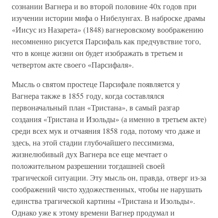
сознании Вагнера и во второй половине 40х годов при
изучении истории мифа о Нибелунгах. В наброске драмы
«Иисус из Назарета» (1848) вагнеровскому воображению
несомненно рисуется Парсифаль как предчувствие того,
что в конце жизни он будет изображать в третьем и
четвертом акте своего «Парсифаля».
Мысль о святом простеце Парсифале появляется у
Вагнера также в 1855 году, когда составлялся
первоначальный план «Тристана», в самый разгар
создания «Тристана и Изольды» (а именно в третьем акте)
среди всех мук и отчаяния 1858 года, потому что даже и
здесь, на этой стадии глубочайшего пессимизма,
жизнелюбивый дух Вагнера все еще мечтает о
положительном разрешении тогдашней своей
трагической ситуации. Эту мысль он, правда, отверг из-за
соображений чисто художественных, чтобы не нарушать
единства трагической картины «Тристана и Изольды».
Однако уже к этому времени Вагнер продумал и