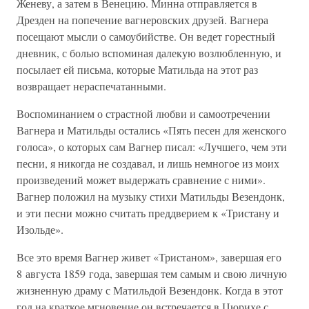
Женеву, а затем в Венецию. Минна отправляется в
Дрезден на попечение вагнеровских друзей. Вагнера
посещают мысли о самоубийстве. Он ведет горестный
дневник, с болью вспоминая далекую возлюбленную, и
посылает ей письма, которые Матильда на этот раз
возвращает нераспечатанными.
Воспоминанием о страстной любви и самоотречении
Вагнера и Матильды остались «Пять песен для женского
голоса», о которых сам Вагнер писал: «Лучшего, чем эти
песни, я никогда не создавал, и лишь немногое из моих
произведений может выдержать сравнение с ними».
Вагнер положил на музыку стихи Матильды Везендонк,
и эти песни можно считать преддверием к «Тристану и
Изольде».
Все это время Вагнер живет «Тристаном», завершая его
8 августа 1859 года, завершая тем самым и свою личную
жизненную драму с Матильдой Везендонк. Когда в этот
год на краткое мгновение он встречается в Цюрихе с