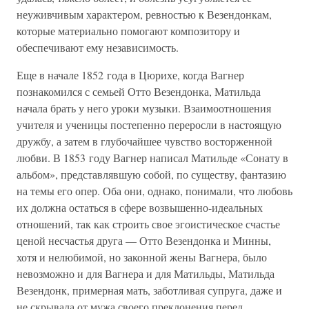
неуживчивым характером, ревностью к Везендонкам,
которые материально помогают композитору и
обеспечивают ему независимость.
Еще в начале 1852 года в Цюрихе, когда Вагнер
познакомился с семьей Отто Везендонка, Матильда
начала брать у него уроки музыки. Взаимоотношения
учителя и ученицы постепенно переросли в настоящую
дружбу, а затем в глубочайшее чувство восторженной
любви. В 1853 году Вагнер написал Матильде «Сонату в
альбом», представлявшую собой, по существу, фантазию
на темы его опер. Оба они, однако, понимали, что любовь
их должна остаться в сфере возвышенно-идеальных
отношений, так как строить свое эгоистическое счастье
ценой несчастья друга — Отто Везендонка и Минны,
хотя и нелюбимой, но законной жены Вагнера, было
невозможно и для Вагнера и для Матильды, Матильда
Везендонк, примерная мать, заботливая супруга, даже и
не скрывала от мужа своего преклонения перед