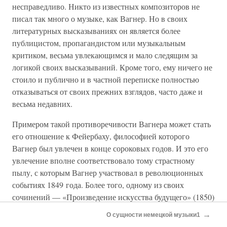
несправедливо. Никто из известных композиторов не
писал так много о музыке, как Вагнер. Но в своих
литературных высказываниях он является более
публицистом, пропагандистом или музыкальным
критиком, весьма увлекающимся и мало следящим за
логикой своих высказываний. Кроме того, ему ничего не
стоило и публично и в частной переписке полностью
отказываться от своих прежних взглядов, часто даже и
весьма недавних.
Примером такой противоречивости Вагнера может стать
его отношение к Фейербаху, философией которого
Вагнер был увлечен в конце сороковых годов. И это его
увлечение вполне соответствовало тому страстному
пылу, с которым Вагнер участвовал в революционных
событиях 1849 года. Более того, одному из своих
сочинений — «Произведение искусства будущего» (1850)
Вагнер предпослал посвящение Фейербаху, считая, что
→
О сущности немецкой музыки1
здесь он «с искренним рвением попытался пересказать