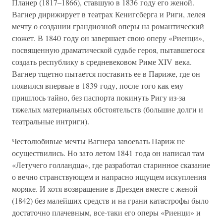
Планер (1817–1866), ставшую в 1836 году его женой.
Вагнер дирижирует в театрах Кенигсберга и Риги, лелея
мечту о создании грандиозной оперы на романтический
сюжет. В 1840 году он завершает свою оперу «Риенци»,
посвященную драматической судьбе героя, пытавшегося
создать республику в средневековом Риме XIV века.
Вагнер тщетно пытается поставить ее в Париже, где он
появился впервые в 1839 году, после того как ему
пришлось тайно, без паспорта покинуть Ригу из-за
тяжелых материальных обстоятельств (большие долги и
театральные интриги).
Честолюбивые мечты Вагнера завоевать Париж не
осуществились. Но зато летом 1841 года он написал там
«Летучего голландца», где разработал старинное сказание
о вечно странствующем и напрасно ищущем искупления
моряке. И хотя возвращение в Дрезден вместе с женой
(1842) без малейших средств и на грани катастрофы было
достаточно плачевным, все-таки его оперы «Риенци» и