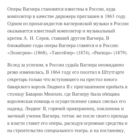
Оперы Вагнера становятся известны в России, куда
композитор в качестве дирижера приглашен в 1863 году.
Одним из пропагандистов вагнеровской музыки в России
оказывается известный композитор и музыкальный
критик А. Н. Серов, ставший другом Вагнера, В
ближайшие годы оперы Вагнера ставятся и в России:
«Лоэнгрин» (1868), «Тангейзер» (1874), «Риенци» (1879).
Вслед за успехом, в России судьба Вагнера неожиданно
резко изменилась, В 1864 году его посетил в Штутгарте
секретарь только что вступившего на престол юного
баварского короля Людвига II с приглашением прибыть в
столицу Баварии Мюнхен, где Вагнеру была обещана
королевская помощь и осуществление самых смелых его
надежд. Людвиг II, горячий приверженец, поклонник и
заочный ученик Вагнера, тотчас же после своего прихода
к власти ставит его оперы, расходуя огромные средства и
на строительство специального театра, и на постановку,