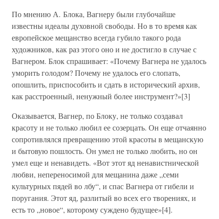
По мнению А. Блока, Вагнеру были глубочайше
известны идеалы духовной свободы. Но в то время как
европейское мещанство всегда губило такого рода
художников, как раз этого оно и не достигло в случае с
Вагнером. Блок спрашивает: «Почему Вагнера не удалось
уморить голодом? Почему не удалось его слопать,
опошлить, приспособить и сдать в исторический архив,
как расстроенный, ненужный более инструмент?»[3]
Оказывается, Вагнер, по Блоку, не только создавал
красоту и не только любил ее созерцать. Он еще отчаянно
сопротивлялся превращению этой красоты в мещанскую
и бытовую пошлость. Он умел не только любить, но он
умел еще и ненавидеть. «Вот этот яд ненавистнической
любви, непереносимой для мещанина даже „семи
культурных пядей во лбу“, и спас Вагнера от гибели и
поругания. Этот яд, разлитый во всех его творениях, и
есть то „новое“, которому суждено будущее»[4].