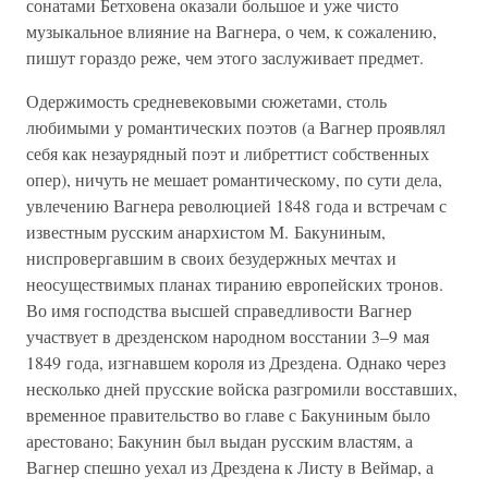
сонатами Бетховена оказали большое и уже чисто
музыкальное влияние на Вагнера, о чем, к сожалению,
пишут гораздо реже, чем этого заслуживает предмет.
Одержимость средневековыми сюжетами, столь
любимыми у романтических поэтов (а Вагнер проявлял
себя как незаурядный поэт и либреттист собственных
опер), ничуть не мешает романтическому, по сути дела,
увлечению Вагнера революцией 1848 года и встречам с
известным русским анархистом М. Бакуниным,
ниспровергавшим в своих безудержных мечтах и
неосуществимых планах тиранию европейских тронов.
Во имя господства высшей справедливости Вагнер
участвует в дрезденском народном восстании 3–9 мая
1849 года, изгнавшем короля из Дрездена. Однако через
несколько дней прусские войска разгромили восставших,
временное правительство во главе с Бакуниным было
арестовано; Бакунин был выдан русским властям, а
Вагнер спешно уехал из Дрездена к Листу в Веймар, а