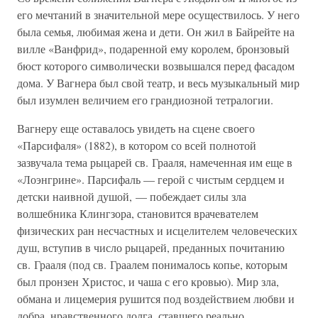
его мечтаний в значительной мере осуществилось. У него
была семья, любимая жена и дети. Он жил в Байрейте на
вилле «Ванфрид», подаренной ему королем, бронзовый
бюст которого символически возвышался перед фасадом
дома. У Вагнера был свой театр, и весь музыкальный мир
был изумлен величием его грандиозной тетралогии.
Вагнеру еще оставалось увидеть на сцене своего
«Парсифаля» (1882), в котором со всей полнотой
зазвучала тема рыцарей св. Грааля, намеченная им еще в
«Лоэнгрине». Парсифаль — герой с чистым сердцем и
детски наивной душой, — побеждает силы зла
волшебника Клингзора, становится врачевателем
физических ран несчастных и исцелителем человеческих
душ, вступив в число рыцарей, преданных почитанию
св. Грааля (под св. Граалем понималось копье, которым
был пронзен Христос, и чаша с его кровью). Мир зла,
обмана и лицемерия рушится под воздействием любви и
добра, нравственного долга, ставшего реально