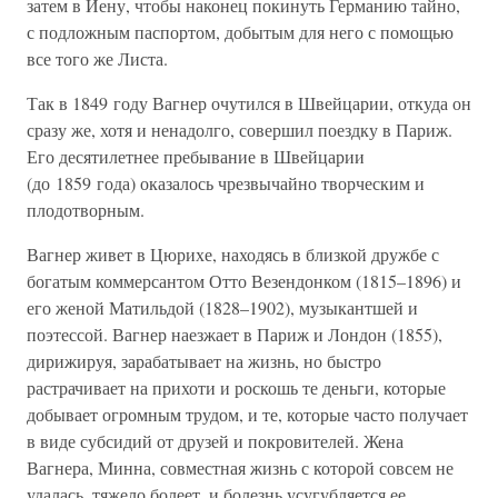
затем в Иену, чтобы наконец покинуть Германию тайно,
с подложным паспортом, добытым для него с помощью
все того же Листа.
Так в 1849 году Вагнер очутился в Швейцарии, откуда он
сразу же, хотя и ненадолго, совершил поездку в Париж.
Его десятилетнее пребывание в Швейцарии
(до 1859 года) оказалось чрезвычайно творческим и
плодотворным.
Вагнер живет в Цюрихе, находясь в близкой дружбе с
богатым коммерсантом Отто Везендонком (1815–1896) и
его женой Матильдой (1828–1902), музыкантшей и
поэтессой. Вагнер наезжает в Париж и Лондон (1855),
дирижируя, зарабатывает на жизнь, но быстро
растрачивает на прихоти и роскошь те деньги, которые
добывает огромным трудом, и те, которые часто получает
в виде субсидий от друзей и покровителей. Жена
Вагнера, Минна, совместная жизнь с которой совсем не
удалась, тяжело болеет, и болезнь усугубляется ее