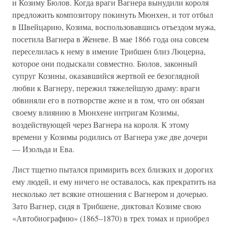
и Козиму Бюлов. Когда враги Вагнера вынудили короля
предложить композитору покинуть Мюнхен, и тот отбыл
в Швейцарию, Козима, воспользовавшись отъездом мужа,
посетила Вагнера в Женеве. В мае 1866 года она совсем
переселилась к нему в имение Трибшен близ Люцерна,
которое они подыскали совместно. Бюлов, законный
супруг Козины, оказавшийся жертвой ее безоглядной
любви к Вагнеру, пережил тяжелейшую драму: враги
обвиняли его в потворстве жене и в том, что он обязан
своему влиянию в Мюнхене интригам Козимы,
воздействующей через Вагнера на короля. К этому
времени у Козимы родились от Вагнера уже две дочери
— Изольда и Ева.
Лист тщетно пытался примирить всех близких и дорогих
ему людей, и ему ничего не оставалось, как прекратить на
несколько лет всякие отношения с Вагнером и дочерью.
Зато Вагнер, сидя в Трибшене, диктовал Козиме свою
«Автобиографию» (1865–1870) в трех томах и приобрел