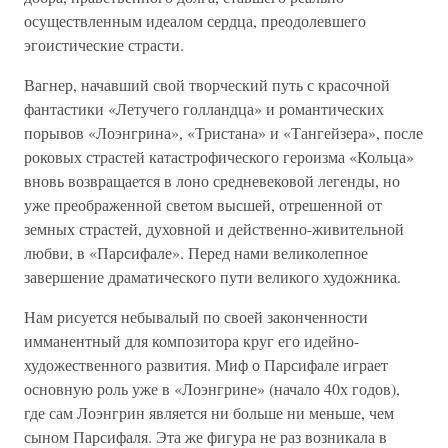
осуществленным идеалом сердца, преодолевшего
эгоистические страсти.
Вагнер, начавший свой творческий путь с красочной
фантастики «Летучего голландца» и романтических
порывов «Лоэнгрина», «Тристана» и «Тангейзера», после
роковых страстей катастрофического героизма «Кольца»
вновь возвращается в лоно средневековой легенды, но
уже преображенной светом высшей, отрешенной от
земных страстей, духовной и действенно-живительной
любви, в «Парсифале». Перед нами великолепное
завершение драматического пути великого художника.
Нам рисуется небывалый по своей законченности
имманентный для композитора круг его идейно-
художественного развития. Миф о Парсифале играет
основную роль уже в «Лоэнгрине» (начало 40х годов),
где сам Лоэнгрин является ни больше ни меньше, чем
сыном Парсифаля. Эта же фигура не раз возникала в