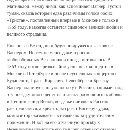
Матильдой, между ними, как вспоминает Вагнер, густой
туман, сквозь который едва различимы голоса обоих.
«Тристан», поставленный впервые в Мюнхене только в
1865 году, навсегда останется символом великой любви и
великого страдания.
Еще не раз Везендонки будут по-дружески ласковы с
Вагнером. Но тем не менее даже терпение
любвеобильных Везендонков иногда истощалось. В
1863 году после чрезвычайно успешных концертов в
Москве и Петербурге и после неуспешных концертов в
Будапеште, Праге, Карлсруэ, Левенбёрге и Бреслау
Вагнер планирует новую поездку в Россию, занимает под
эту поездку много денег на отделку роскошного особняка
в Пенцинге под Веной; когда же поездка в Россию
расстраивается, а кредиторы грозят Вагнеру судом,
композитор оказывается в небывало затруднительном
положении. И вот на его отчаянную просьбу к
Везендонкам приютить его те вдруг отвечают отказом.