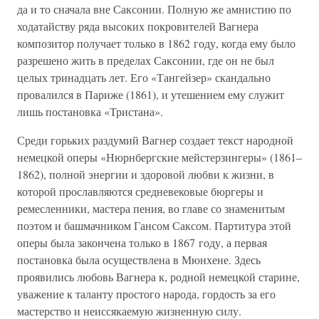
да и то сначала вне Саксонии. Полную же амнистию по
ходатайству ряда высоких покровителей Вагнера
композитор получает только в 1862 году, когда ему было
разрешено жить в пределах Саксонии, где он не был
целых тринадцать лет. Его «Тангейзер» скандально
провалился в Париже (1861), и утешением ему служит
лишь постановка «Тристана».
Среди горьких раздумий Вагнер создает текст народной
немецкой оперы «Нюрнбергские мейстерзингеры» (1861–
1862), полной энергии и здоровой любви к жизни, в
которой прославляются средневековые бюргеры и
ремесленники, мастера пения, во главе со знаменитым
поэтом и башмачником Гансом Саксом. Партитура этой
оперы была закончена только в 1867 году, а первая
постановка была осуществлена в Мюнхене. Здесь
проявились любовь Вагнера к, родной немецкой старине,
уважение к таланту простого народа, гордость за его
мастерство и неиссякаемую жизненную силу.