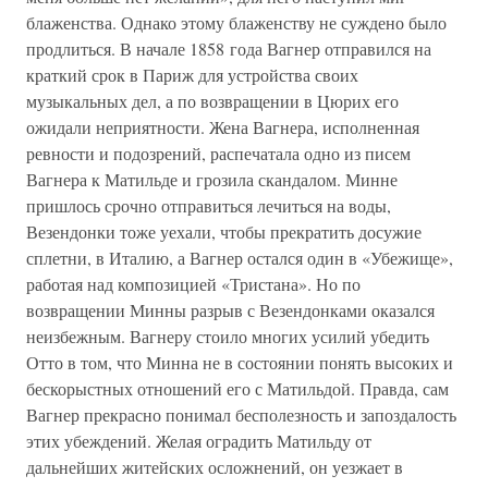
блаженства. Однако этому блаженству не суждено было
продлиться. В начале 1858 года Вагнер отправился на
краткий срок в Париж для устройства своих
музыкальных дел, а по возвращении в Цюрих его
ожидали неприятности. Жена Вагнера, исполненная
ревности и подозрений, распечатала одно из писем
Вагнера к Матильде и грозила скандалом. Минне
пришлось срочно отправиться лечиться на воды,
Везендонки тоже уехали, чтобы прекратить досужие
сплетни, в Италию, а Вагнер остался один в «Убежище»,
работая над композицией «Тристана». Но по
возвращении Минны разрыв с Везендонками оказался
неизбежным. Вагнеру стоило многих усилий убедить
Отто в том, что Минна не в состоянии понять высоких и
бескорыстных отношений его с Матильдой. Правда, сам
Вагнер прекрасно понимал бесполезность и запоздалость
этих убеждений. Желая оградить Матильду от
дальнейших житейских осложнений, он уезжает в