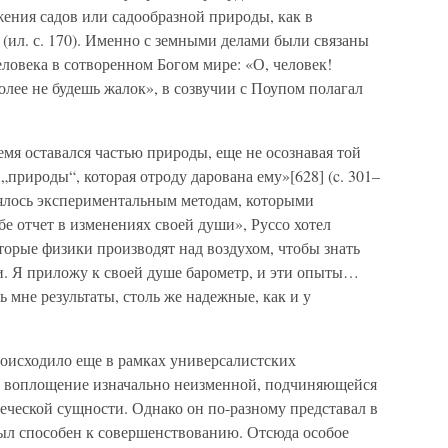
ажения садов или садообразной природы, как в
(ил. с. 170). Именно с земными делами были связаны
ловека в сотворенном Богом мире: «О, человек!
лее не будешь жалок», в созвучии с Поупом полагал
мя оставался частью природы, еще не осознавая той
„природы“, которая отроду дарована ему»[628] (c. 301–
лялось экспериментальным методам, которыми
бе отчет в изменениях своей души», Руссо хотел
оторые физики производят над воздухом, чтобы знать
и. Я приложу к своей душе барометр, и эти опыты…
 мне результаты, столь же надежные, как и у
оисходило еще в рамках универсалистских
к воплощение изначально неизменной, подчиняющейся
еческой сущности. Однако он по-разному представал в
был способен к совершенствованию. Отсюда особое