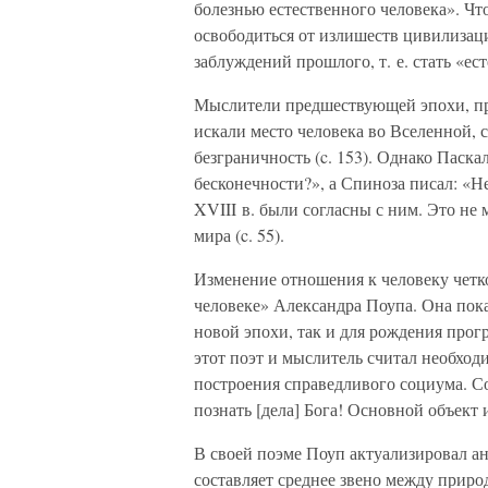
болезнью естественного человека». Чт
освободиться от излишеств цивилизац
заблуждений прошлого, т. е. стать «е
Мыслители предшествующей эпохи, при
искали место человека во Вселенной, с
безграничность (c. 153). Однако Паска
бесконечности?», а Спиноза писал: «Н
XVIII в. были согласны с ним. Это не
мира (c. 55).
Изменение отношения к человеку четко
человеке» Александра Поупа. Она пок
новой эпохи, так и для рождения прогр
этот поэт и мыслитель считал необход
построения справедливого социума. С
познать [дела] Бога! Основной объект 
В своей поэме Поуп актуализировал ан
составляет среднее звено между прир