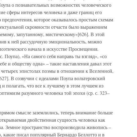
Поупа о познавательных возможностях человеческого
ие сферы интересов человека и даже границ его
предпочтения, которое оказывалось простым схемам
ллектуальной скромности отчасти было выражением
емому, запутанному, мистическому»[626]. В этой
вив к ней рассудочную эмоциональность, можно
оэтического начала в искусстве Просвещения.
с. Поупа), «На самого себя направь ты взгляд», «со
ебе и обществу одна» – такие наставления давал этот
в четырех эпистолах поэмы в отношении к Вселенной,
[627]. В созвучии с идеалами Поупа вольтеровский
 и полагать, что все к лучшему в этом лучшем из
оптимизм разумного человека той эпохи (ср. с. 323–
прямом смысле заземлились, теперь внимание больше
 открываемая двойственная сущность человека как
ва. Земное пространство воспроизводила живопись –
, какие писал популярный Бернардо Беллотто и в