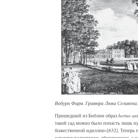
Вобурн Фарм. Гравюра Люка Селивена.
Пришедший из Библии образ
hortus an
такой сад можно было попасть лишь п
божественной идиллии»[632]. Теперь 
идиллия подверглась обмирщению, а н