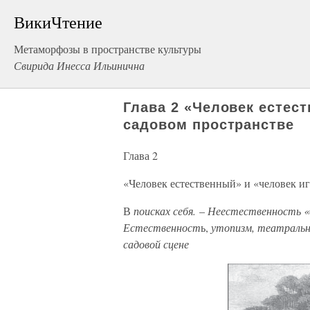
ВикиЧтение
Метаморфозы в пространстве культуры
Свирида Инесса Ильинична
Глава 2 «Человек естес
садовом пространстве
Глава 2
«Человек естественный» и «человек и
В
поисках себя.
–
Неестественность «е
Естественност
ь,
утопизм, театральн
садовой сцене