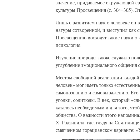
значение, придаваемое окружающей сре
культуры Просвещения (с. 304–305). Эт
Лишь с развитием наук о человеке он
натуры сотворенной, и выступил как 
Просвещению восходят такие науки о ч
психология.
Изучение природы также служило полем
углубление эмоционального общения с
Местом свободной реализации каждой 
человек» мог иметь только естественны
самопознанию и самовыражению. Его 
уголки, солитюды. В век, который «сл
казалось необходимым и для того, чтоб
общества. О важности этого напомина
Х. Радзивилл, где, глядя на Святили
смягченном горацианском варианте: «Уд