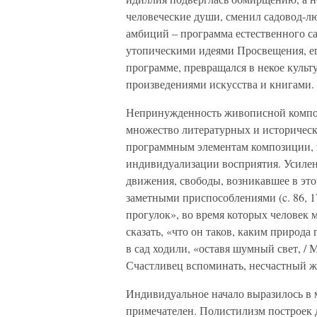
человеческие души, сменил садовод-лю
амбиций – программа естественного са
утопическими идеями Просвещения, его
программе, превращался в некое куль
произведениями искусства и книгами.
Непринужденность живописной композ
множество литературных и историческ
программным элементам композиции, в
индивидуализации восприятия. Усиле
движения, свободы, возникавшее в это
заметными приспособлениями (c. 86, 
прогулок», во время которых человек 
сказать, «что он таков, каким природа
в сад ходили, «оставя шумный свет, /
Счастливец вспоминать, несчастный же
Индивидуальное начало выразилось в 
примечателен. Полистилизм построек д