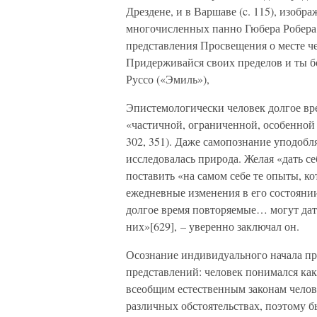
Дрездене, и в Варшаве (c. 115), изобр
многочисленных панно Гюбера Робера 
представления Просвещения о месте че
Придерживайся своих пределов и ты бо
Руссо («Эмиль»),
Эпистемологически человек долгое вре
«частичной, ограниченной, особенной 
302, 351). Даже самопознание уподоб
исследовалась природа. Желая «дать се
поставить «на самом себе те опыты, к
ежедневные изменения в его состояни
долгое время повторяемые… могут дать
них»[629], – уверенно заключал он.
Осознание индивидуального начала пр
представлений: человек понимался ка
всеобщим естественным законам челов
различных обстоятельствах, поэтому 