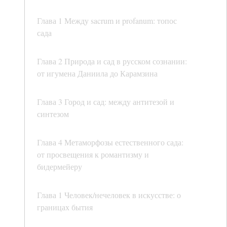
Глава 1 Между sacrum и profanum: топос
сада
Глава 2 Природа и сад в русском сознании:
от игумена Даниила до Карамзина
Глава 3 Город и сад: между антитезой и
синтезом
Глава 4 Метаморфозы естественного сада:
от просвещения к романтизму и
бидермейеру
Глава 1 Человек/нечеловек в искусстве: о
границах бытия