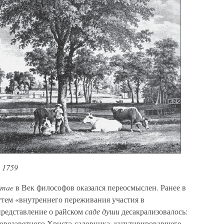
 1759
imae
в Век философов оказался переосмыслен. Ранее в
утем «внутреннего переживания участия в
представление о райском
саде души
десакрализовалось:
овозаветного Христа-садовника, культивировавшего