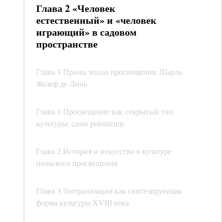
Глава 2 «Человек
естественный» и «человек
играющий» в садовом
пространстве
Глава 3 Принц эпохи просвещения: Шарль
Жозеф де Линь
Глава 1 Просвещение как открытый тип
культуры: casus polonicum
Глава 2 История и искусство в культуре
польского просвещения
Глава 3 Театрализация как синтезирующая
форма культуры XVIII века