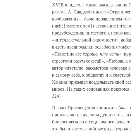
XVIII в. идею, а также высказывания 
разума, А. Лавджой писал: «Ограничен
воображения… было проявлением того 
идей; [вместе с тем] настроение инте
предубеждения, питаемого к непознава
«интеллектуальной скромности», доба
видеть предпосылки ослабления мифоп
«Поистине
все хорошо, что есть»
(кур
страстями разум сочетай», «Любовь к с
автор читателю, рассмотрев человека 
к самому себе, к обществу и к счастью
Кандид призывал возделывать свой сад
миров. На таких основаниях покоился 
324).
В годы Просвещения «поиски себя» в 
привлекали не дуализм души и тела, а
биологического и социального сущест
это были часто серийные виды городов