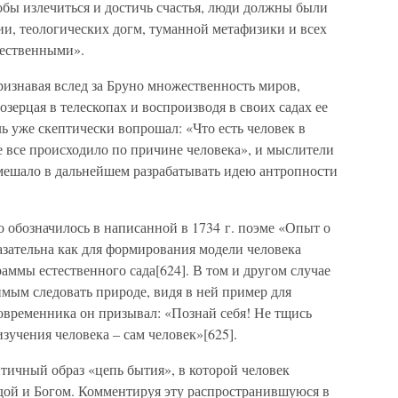
обы излечиться и достичь счастья, люди должны были
ии, теологических догм, туманной метафизики и всех
стественными».
знавая вслед за Бруно множественность миров,
озерцая в телескопах и воспроизводя в своих садах ее
ль уже скептически вопрошал: «Что есть человек в
е все происходило по причине человека», и мыслители
 мешало в дальнейшем разрабатывать идею антропности
 обозначилось в написанной в 1734 г. поэме «Опыт о
азательна как для формирования модели человека
аммы естественного сада[624]. В том и другом случае
имым следовать природе, видя в ней пример для
овременника он призывал: «Познай себя! Не тщись
изучения человека – сам человек»[625].
тичный образ «цепь бытия», в которой человек
одой и Богом. Комментируя эту распространившуюся в