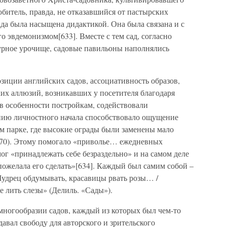
битель, правда, не отказавшийся от пастырских
да была насыщена дидактикой. Она была связана и с
 эвдемонизмом[633]. Вместе с тем сад, согласно
турное урочище, садовые павильоны наполнялись
иции английских садов, ассоциативность образов,
их аллюзий, возникавших у посетителя благодаря
 особенности постройкам, содействовали
нию личностного начала способствовало ощущение
м парке, где высокие ограды были заменены мало
170). Этому помогало «приволье… ежедневных
мог «принадлежать себе безраздельно» и на самом деле
 пожелала его сделать»[634]. Каждый был самим собой –
 Мудрец обдумывать, красавицы рвать розы… /
 лить слезы» (Делиль. «Сады»).
многообразии садов, каждый из которых был чем-то
авал свободу для авторского и зрительского