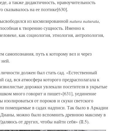
де, а также дидактичность, нравоучительность
о сказывалось на ее поэтике[630].
 высвободился из космизированной
natura naturata
,
способная к творению сущность. Именно к
еловеке, как социология, этнология, антропология,
 самопознания, путь к которому вел и через
 ней.
личности должен был стать сад. «Естественный
й сад, вся атмосфера которого предрасполагала к
извилистые дорожки увлекали посетителя в укрытые
ишком много говорит и пишет»[631], уединение
ы изолироваться от пороков и скуки светского
ли помещаемые в садах надписи. Так было в Аркадии
ще Дианы, можно было вспомнить древнюю максиму в
аляюсь от других, чтобы найти себя» (II.5).