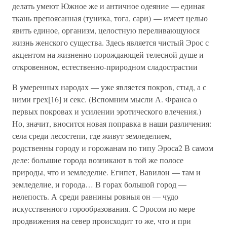
делать умеют Южное же и античное одеяние — единая
ткань препоясанная (туника, тога, сари) — имеет целью
явить единое, организм, целостную переливающуюся
жизнь женского существа. Здесь является чистый Эрос с
акцентом на жизненно порождающей телесной душе и
откровенном, естественно-природном сладострастии
В умеренных народах — уже является покров, стыд, а с
ними грех[16] и секс. (Вспомним мысли А. Франса о
первых покровах и усилении эротического влечения.)
Но, значит, вносится новая поправка в наши различения:
села среди лесостепи, где живут земледелием,
родственны городу и горожанам по типу Эроса2 В самом
деле: большие города возникают в той же полосе
природы, что и земледелие. Египет, Вавилон — там и
земледелие, и города… В горах большой город —
нелепость. А среди равнины ровныя он — чудо
искусственного горообразования. С Эросом по мере
продвижения на север происходит то же, что и при