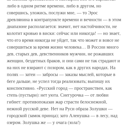
либо в одном ритме времени, либо в другом, но
совершись, уложись, послужи мне, — то Эрос
древлянина в контрапункте времени и вечности — в этом
диапазоне располагается: значит, нет настойчивости, не
колотит кровью в виски: сейчас или никогда! — но знает,
что его время никогда не уйдет, так что может и вовсе не
совершиться за время жизни человека… В России много
дев, старых дев, девственников мужчин, не рожавших
женщин, бездетных браков, и они сами не так страдают и
на них не взирают с позором, как в других народах. На
полях — затеи — забросы — заказы мыслей, которые в
беге дальше, не успел тогда реализовать; выпишу их
конспективно. «Русский город — пространствен, как
степь (пустыри): нет уюта. Снегурочка — от любви
гибнет: противопоказан жар страсти белоснежной,
нежной русской деве. Нет на Руси образа Золушки —
городской (замок принца); зато Аленушка — в лесу, над
озером. Золушка же — у очага (зола!)