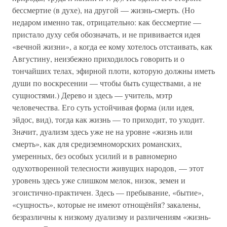
бессмертие (в духе), на другой — жизнь-смерть. (Но
недаром именно так, отрицательно: как бессмертие —
пристало духу себя обозначать, и не прививается идея
«вечной жизни», а когда ее кому хотелось отстаивать, как
Августину, неизбежно приходилось говорить и о
тончайших телах, эфирной плоти, которую должны иметь
души по воскресении — чтобы быть существами, а не
сущностями.) Дерево и здесь — учитель, мэтр
человечества. Его суть устойчивая форма (или идея,
эйдос, вид), тогда как жизнь — то приходит, то уходит.
Значит, дуализм здесь уже не на уровне «жизнь или
смерть», как для средиземноморских романских,
умеренных, без особых усилий и в равномерно
одухотворенной телесности живущих народов, — этот
уровень здесь уже слишком мелок, низок, земен и
эгоистично-практичен. Здесь — пребывание, «бытие»,
«сущность», которые не имеют отнощёнйя? закалены,
безразличны к низкому дуализму и различениям «жизнь-