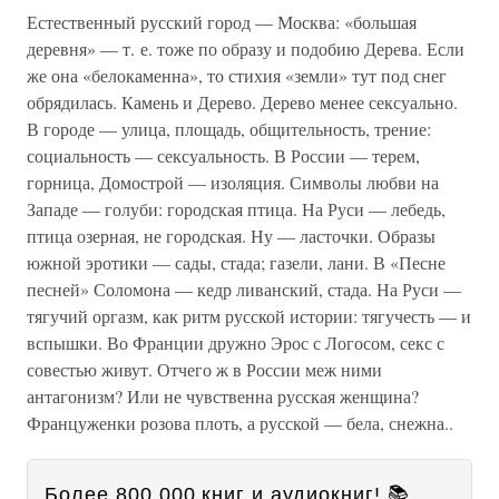
Естественный русский город — Москва: «большая
деревня» — т. е. тоже по образу и подобию Дерева. Если
же она «белокаменна», то стихия «земли» тут под снег
обрядилась. Камень и Дерево. Дерево менее сексуально.
В городе — улица, площадь, общительность, трение:
социальность — сексуальность. В России — терем,
горница, Домострой — изоляция. Символы любви на
Западе — голуби: городская птица. На Руси — лебедь,
птица озерная, не городская. Ну — ласточки. Образы
южной эротики — сады, стада; газели, лани. В «Песне
песней» Соломона — кедр ливанский, стада. На Руси —
тягучий оргазм, как ритм русской истории: тягучесть — и
вспышки. Во Франции дружно Эрос с Логосом, секс с
совестью живут. Отчего ж в России меж ними
антагонизм? Или не чувственна русская женщина?
Француженки розова плоть, а русской — бела, снежна..
Более 800 000 книг и аудиокниг! 📚