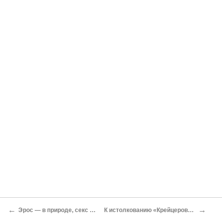
←
→
Эрос — в природе, секс — в городе
К истолкованию «Крейцеровой сонаты»