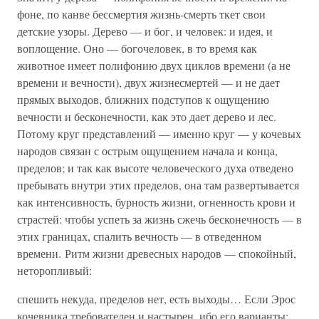
фоне, по канве бессмертия жизнь-смерть ткет свои
детские узоры. Дерево — и бог, и человек: и идея, и
воплощение. Оно — богочеловек, в то время как
животное имеет полифонию двух циклов времени (а не
времени и вечности), двух жизнесмертей — и не дает
прямых выходов, ближних подступов к ощущению
вечности и бесконечности, как это дает дерево и лес.
Потому круг представлений — именно круг — у кочевых
народов связан с острым ощущением начала и конца,
пределов; и так как высоте человеческого духа отведено
пребывать внутри этих пределов, она там развертывается
как интенсивность, бурность жизни, огненность крови и
страстей: чтобы успеть за жизнь сжечь бесконечность — в
этих границах, спалить вечность — в отведенном
времени. Ритм жизни древесных народов — спокойный,
неторопливый:
спешить некуда, пределов нет, есть выходы… Если Эрос
кочевника требователен и настырен, ибо его варианты: