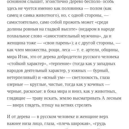
основном слышит, эгоистично Дерево бесполо- особь
здесь не чуется именно как половинка — полом (как
самец и самка животного), но, с одной стороны, —
самостоятельно, само собой прожить может «среди
долины ровныя на гладкой высоте» (недаром в народе
похвальное слово «самостоятельный мужчина», да и
женщина тоже — «свои парень»); а с другой стороны, —
как член множества, рощи, леса — т. е. артели, общины,
мира Итак, это от дерева добродетели русского человека
«стойкий характер», «терпение» (тогда как у западных
народов деятельный характер, у южных — бурный,
нетерпеливый) и «ясный ум» — светлоокость, глаза
озерные — круглые, чистые, тогда как у кочевых —
черные, раскосые: в бока мира и вниз, как у животных,
глядящие — траву искать, землю высматривать А лесным
— вверх глядеть, птицу на ветвях стрелять
И от дерева — в русском человеке и женщине верх
важнее низа лицо, глаза, «плечь широкая», «грудь