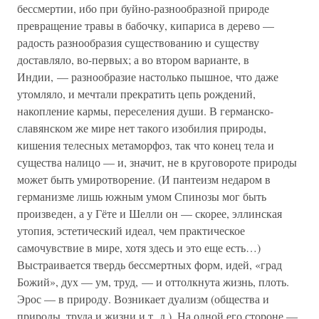
бессмертии, ибо при буйно-разнообразной природе
превращение травы в бабочку, кипариса в дерево —
радость разнообразия существованию и существу
доставляло, во-первых; а во втором варианте, в
Индии, — разнообразие настолько пышное, что даже
утомляло, и мечтали прекратить цепь рождений,
накопление кармы, переселения души. В германско-
славянском же мире нет такого изобилия природы,
кишения телесных метаморфоз, так что конец тела и
существа налицо — и, значит, не в круговороте природы
может быть умиротворение. (И пантеизм недаром в
германизме лишь южным умом Спинозы мог быть
произведен, а у Гёте и Шелли он — скорее, эллинская
утопия, эстетический идеал, чем практическое
самочувствие в мире, хотя здесь и это еще есть…)
Выстраивается твердь бессмертных форм, идей, «град
Божий», дух — ум, труд, — и оттолкнута жизнь, плоть.
Эрос — в природу. Возникает дуализм (общества и
природы, труда и жизни и т. д.). На одной его стороне —