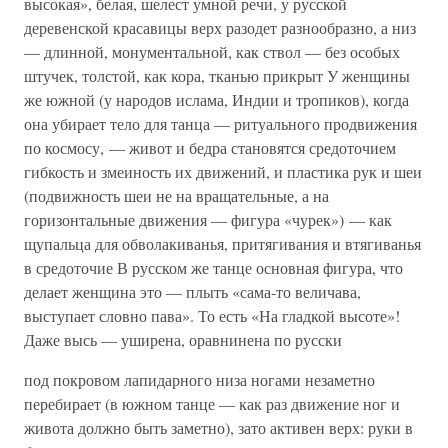
высокая», белая, шелест умной речи, у русской
деревенской красавицы верх разодет разнообразно, а низ
— длинной, монументальной, как ствол — без особых
штучек, толстой, как кора, тканью прикрыт У женщины
же южной (у народов ислама, Индии и тропиков), когда
она убирает тело для танца — ритуального продвижения
по космосу, — живот и бедра становятся средоточием
гибкость и змеиность их движений, и пластика рук и шеи
(подвижность шеи не на вращательные, а на
горизонтальные движения — фигура «чурек») — как
щупальца для обволакиванья, притягивания и втягиванья
в средоточие В русском же танце основная фигура, что
делает женщина это — плыть «сама-то величава,
выступает словно пава». То есть «На гладкой высоте»!
Даже высь — уширена, оравнинена по русски
под покровом лапидарного низа ногами незаметно
перебирает (в южном танце — как раз движение ног и
живота должно быть заметно), зато активен верх: руки в