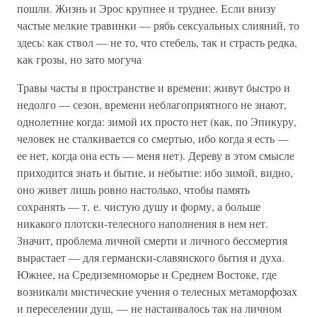
пошли. Жизнь и Эрос крупнее и труднее. Если внизу
частые мелкие травинки — рябь сексуальных слияний, то
здесь: как ствол — не то, что стебель, так и страсть редка,
как грозы, но зато могуча
Травы часты в пространстве и времени: живут быстро и
недолго — сезон, времени неблагоприятного не знают,
однолетние когда: зимой их просто нет (как, по Эпикуру,
человек не сталкивается со смертью, ибо когда я есть —
ее нет, когда она есть — меня нет). Дереву в этом смысле
приходится знать и бытие, и небытие: ибо зимой, видно,
оно живет лишь ровно настолько, чтобы память
сохранять — т. е. чистую душу и форму, а больше
никакого плотски-телесного наполнения в нем нет.
Значит, проблема личной смерти и личного бессмертия
вырастает — для германски-славянского бытия и духа.
Южнее, на Средиземноморье и Среднем Востоке, где
возникали мистические учения о телесных метаморфозах
и переселении душ, — не настаивалось так на личном