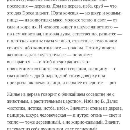
поселения — деревня. Дом из дерева, изба, сруб — что
это для Эроса значит. Юрта кочевья — из шкур и кошмы;
пища — из животных: мясо, молоко; тепло и свет — от
сала и жира их. И человек живет в шкуре животного —
ив нем животная, низовая душа, естественно, развитее —
и плотская жизнь: глаза чернью, страстные, тело полом
сочится, ибо животные все — половы. Потому видеть
женщины, даже куска тела ее — не может:
возгорается! — и чтоб предохраниться от
повсюминутного истечения и сгорания, женщину — с
глаз долой: чадрой-паранджой снизу доверху она
прикрыта, включая и лицо, и верхнее отверстие — рот
Жилье из дерева говорит о ближайшем соседстве не с
животным, а растительным царством. Изба по В. Далю:
«истопка, истпка, истба, изба». Значит: и стены из дерева,
панцирь, шкура человеческая — и нутро: огонь — свет и
тепло — тоже деревянный, а не жирно-сальный. Значит,
излучает из себя лучина луч, свет солнечный,