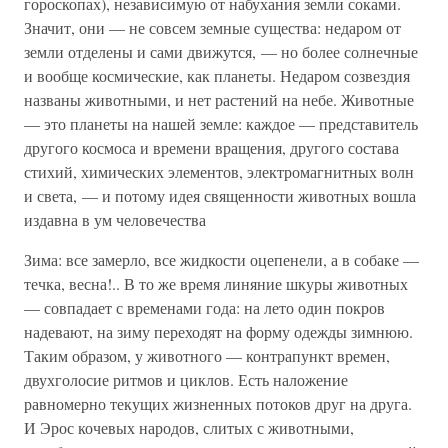
гороскопах), независимую от набухания земли соками.
Значит, они — не совсем земные существа: недаром от
земли отделены и сами движутся, — но более солнечные
и вообще космические, как планеты. Недаром созвездия
названы животными, и нет растений на небе. Животные
— это планеты на нашей земле: каждое — представитель
другого космоса и времени вращения, другого состава
стихий, химических элементов, электромагнитных волн
и света, — и потому идея священности животных вошла
издавна в ум человечества
Зима: все замерло, все жидкости оцепенели, а в собаке —
течка, весна!.. В то же время линяние шкуры животных
— совпадает с временами года: на лето один покров
надевают, на зиму переходят на форму одежды зимнюю.
Таким образом, у животного — контрапункт времен,
двухголосие ритмов и циклов. Есть наложение
равномерно текущих жизненных потоков друг на друга.
И Эрос кочевых народов, слитых с животными,