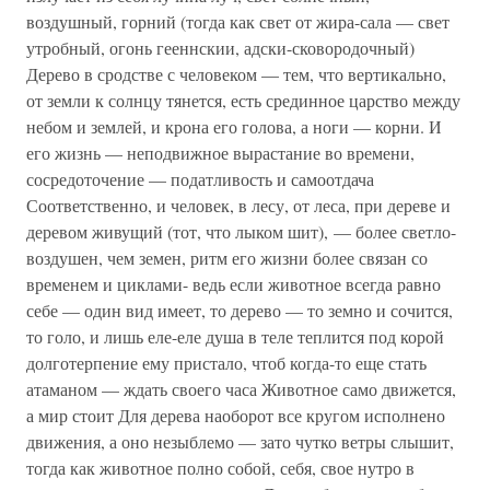
воздушный, горний (тогда как свет от жира-сала — свет
утробный, огонь гееннскии, адски-сковородочный)
Дерево в сродстве с человеком — тем, что вертикально,
от земли к солнцу тянется, есть срединное царство между
небом и землей, и крона его голова, а ноги — корни. И
его жизнь — неподвижное вырастание во времени,
сосредоточение — податливость и самоотдача
Соответственно, и человек, в лесу, от леса, при дереве и
деревом живущий (тот, что лыком шит), — более светло-
воздушен, чем земен, ритм его жизни более связан со
временем и циклами- ведь если животное всегда равно
себе — один вид имеет, то дерево — то земно и сочится,
то голо, и лишь еле-еле душа в теле теплится под корой
долготерпение ему пристало, чтоб когда-то еще стать
атаманом — ждать своего часа Животное само движется,
а мир стоит Для дерева наоборот все кругом исполнено
движения, а оно незыблемо — зато чутко ветры слышит,
тогда как животное полно собой, себя, свое нутро в