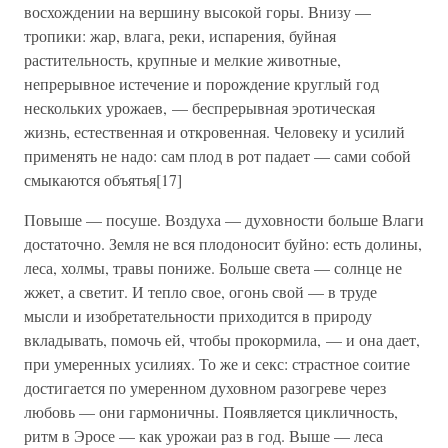
восхождении на вершину высокой горы. Внизу —
тропики: жар, влага, реки, испарения, буйная
растительность, крупные и мелкие животные,
непрерывное истечение и порождение круглый год
нескольких урожаев, — беспрерывная эротическая
жизнь, естественная и откровенная. Человеку и усилий
применять не надо: сам плод в рот падает — сами собой
смыкаются объятья[17]
Повыше — посуше. Воздуха — духовности больше Влаги
достаточно. Земля не вся плодоносит буйно: есть долины,
леса, холмы, травы пониже. Больше света — солнце не
жжет, а светит. И тепло свое, огонь свой — в труде
мысли и изобретательности приходится в природу
вкладывать, помочь ей, чтобы прокормила, — и она дает,
при умеренных усилиях. То же и секс: страстное соитие
достигается по умеренном духовном разогреве через
любовь — они гармоничны. Появляется цикличность,
ритм в Эросе — как урожаи раз в год. Выше — леса