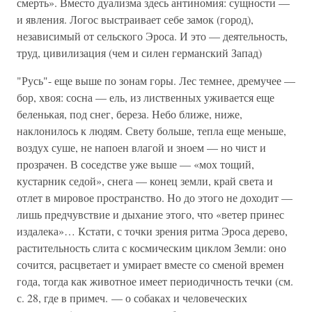
смерть». Вместо дуализма здесь антиномия: сущности —
и явления. Логос выстраивает себе замок (город),
независимый от сельского Эроса. И это — деятельность,
труд, цивилизация (чем и силен германский Запад)
"Русь"- еще выше по зонам горы. Лес темнее, дремучее —
бор, хвоя: сосна — ель, из лиственных уживается еще
беленькая, под снег, береза. Небо ближе, ниже,
наклонилось к людям. Свету больше, тепла еще меньше,
воздух суше, не напоен влагой и зноем — но чист и
прозрачен. В соседстве уже выше — «мох тощий,
кустарник седой», снега — конец земли, край света и
отлет в мировое пространство. Но до этого не доходит —
лишь предчувствие и дыхание этого, что «ветер принес
издалека»… Кстати, с точки зрения ритма Эроса дерево,
растительность слита с космическим циклом Земли: оно
сочится, расцветает и умирает вместе со сменой времен
года, тогда как животное имеет периодичность течки (см.
с. 28, где в примеч. — о собаках и человеческих