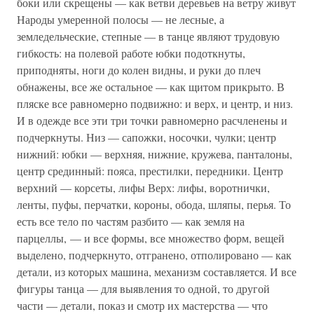
боки или скрещены — как ветви деревьев на ветру живут
Народы умеренной полосы — не лесные, а
земледельческие, степные — в танце являют трудовую
гибкость: на полевой работе юбки подоткнуты,
приподняты, ноги до колен видны, и руки до плеч
обнажены, все же остальное — как щитом прикрыто. В
пляске все равномерно подвижно: и верх, и центр, и низ.
И в одежде все эти три точки равномерно расчленены и
подчеркнуты. Низ — сапожки, носочки, чулки; центр
нижний: юбки — верхняя, нижние, кружева, панталоны,
центр срединный: пояса, престилки, передники. Центр
верхний — корсеты, лифы Верх: лифы, воротнички,
ленты, пуфы, перчатки, короны, обода, шляпы, перья. То
есть все тело по частям разбито — как земля на
парцеллы, — и все формы, все множество форм, вещей
выделено, подчеркнуто, отгранено, отполировано — как
детали, из которых машина, механизм составляется. И все
фигуры танца — для выявления то одной, то другой
части — детали, показ и смотр их мастерства — что