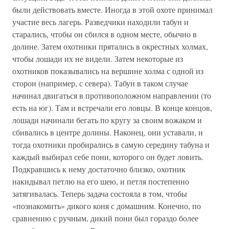
были действовать вместе. Иногда в этой охоте принимал
участие весь лагерь. Разведчики находили табун и
старались, чтобы он сбился в одном месте, обычно в
долине. Затем охотники прятались в окрестных холмах,
чтобы лошади их не видели. Затем некоторые из
охотников показывались на вершине холма с одной из
сторон (например, с севера). Табун в таком случае
начинал двигаться в противоположном направлении (то
есть на юг). Там и встречали его ловцы. В конце концов,
лошади начинали бегать по кругу за своим вожаком и
сбивались в центре долины. Наконец, они уставали, и
тогда охотники пробирались в самую середину табуна и
каждый выбирал себе пони, которого он будет ловить.
Подкравшись к нему достаточно близко, охотник
накидывал петлю на его шею, и петля постепенно
затягивалась. Теперь задача состояла в том, чтобы
«познакомить» дикого коня с домашним. Конечно, по
сравнению с ручным, дикий пони был гораздо более