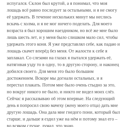
испугался. Склон был крутой, а я понимал, что моя
лошадь всё равно последует за остальными, и я не смогу
её удержать. В течение нескольких минут мы неслись
вскачь с холма, и я не мог ничего поделать. Для моего
возраста я был хорошим наездником, но всё же мне было
лишь шесть лет, и у меня было слишком мало сил, чтобы
удержать этого коня. Я уже представлял себе, как падаю и
лошадь скачет вперёд без меня. От жалости к себе я
заплакал. Со слезами на глазах я пытался удержать её,
натягивая узду то в одну, то в другую сторону, и наконец
добился своего. Для меня это было большим
достижением. Вскоре мы догнали остальных, и я
перестал плакать. Потом мне было очень стыдно за это,
но вокруг никого не было, и никто не видел моих слёз.
Сейчас я рассказываю об этом впервые. На следующий
день я попросил свою мачеху (жену моего отца) дать мне
другую лошадь. Она дала мне гнедого пони, который был
старше, и дальше я ездил уже на нём и потому знал его –
во всяком случае, думал, что знаю.