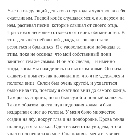
Уже на следующий день того перехода я чувствовал себя
счастливым. Гнедой конёк слушался меня, а я, верхом на
нем, распевал песни, которые слышал от своего отца.
При этом я несколько отвлёкся от своих обязанностей. В
этот день шёл небольшой дождь, и лошади стали
резвиться и брыкаться. Я с удовольствием наблюдал за
этим, пока не осознал, что мой собственный пони
заняться тем же самым. И он это сделал, – и именно
тогда, когда мы находились на высоком холме. Он начал
скакать и прыгать так неожиданно, что я не удержался и
полетел вниз. Склон был очень крутой, и ухватиться
было не за что, поэтому я скатился вниз до самого конца.
Там рос кустарник, но он был сухой и полный колючек.
Таким образом, достигнув подножия холма, я был
исцарапан с ног до головы. У меня было множество
ссадин на лбу, вокруг глаз и на подбородке. Кровь текла
по лицу, и я заплакал. Одна из жён отца увидела, что я
упал и поспешила ко мне. Она подняла меня и, увидев,