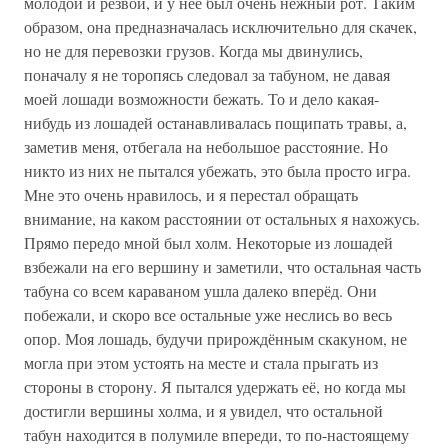
молодой и резвой, и у нее был очень нежный рот. Таким
образом, она предназначалась исключительно для скачек,
но не для перевозки грузов. Когда мы двинулись,
поначалу я не торопясь следовал за табуном, не давая
моей лошади возможности бежать. То и дело какая-
нибудь из лошадей останавливалась пощипать травы, а,
заметив меня, отбегала на небольшое расстояние. Но
никто из них не пытался убежать, это была просто игра.
Мне это очень нравилось, и я перестал обращать
внимание, на каком расстоянии от остальных я нахожусь.
Прямо передо мной был холм. Некоторые из лошадей
взбежали на его вершину и заметили, что остальная часть
табуна со всем караваном ушла далеко вперёд. Они
побежали, и скоро все остальные уже неслись во весь
опор. Моя лошадь, будучи прирождённым скакуном, не
могла при этом устоять на месте и стала прыгать из
стороны в сторону. Я пытался удержать её, но когда мы
достигли вершины холма, и я увидел, что остальной
табун находится в полумиле впереди, то по-настоящему