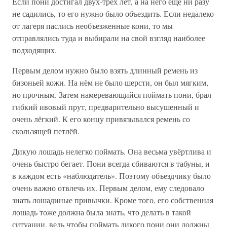
Если пони достигал двух-трёх лет, а на него ещё ни разу
не садились, то его нужно было объездить. Если недалеко
от лагеря паслись необъезженные кони, то мы
отправлялись туда и выбирали на свой взгляд наиболее
подходящих.
Первым делом нужно было взять длинный ремень из
бизоньей кожи. На нём не было шерсти, он был мягким,
но прочным. Затем намеревающийся поймать пони, брал
гибкий ивовый прут, предварительно высушенный и
очень лёгкий. К его концу привязывался ремень со
скользящей петлёй.
Дикую лошадь нелегко поймать. Она весьма увёртлива и
очень быстро бегает. Пони всегда сбиваются в табуны, и
в каждом есть «наблюдатель». Поэтому объездчику было
очень важно отвлечь их. Первым делом, ему следовало
знать лошадиные привычки. Кроме того, его собственная
лошадь тоже должна была знать, что делать в такой
ситуации, ведь чтобы поймать дикого пони они должны