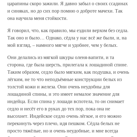
царапины скоро зажили. Я давно забыл о своих ссадинах
и синяках, но до сих пор помню о доброте мачехи. Так
она научила меня стойкости.
Я говорил, что, как правило, мы ездили верхом без седла.
Так оно и было… Однако, сёдла у нас всё же были, и, на
мой взгляд, – намного мягче и удобнее, чем у белых.
Они делались из мягкой шкуры оленя-вапити, и та
сторона, где была шерсть, прилегала к лошадиной спине.
Таким образом, седло было мягким, как подушка, и очень
лёгким, не то что неподъёмные конструкции белых из
толстой кожи и железа. Они очень неудобны для
лошадиной спины, и это имеет немалое значение для
индейца. Если спина у лошади вспотела, то он снимает
седло и несёт его в руках до тех пор, пока она не
высохнет. Индейское седло очень лёгкое, и его можно
перекинуть через плечо, идя пешком. Сёдла белых не
просто тяжёлые, но и очень неудобные, и мне всегда