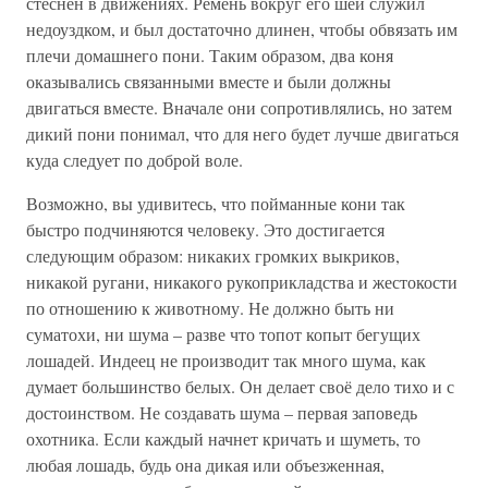
стеснён в движениях. Ремень вокруг его шеи служил
недоуздком, и был достаточно длинен, чтобы обвязать им
плечи домашнего пони. Таким образом, два коня
оказывались связанными вместе и были должны
двигаться вместе. Вначале они сопротивлялись, но затем
дикий пони понимал, что для него будет лучше двигаться
куда следует по доброй воле.
Возможно, вы удивитесь, что пойманные кони так
быстро подчиняются человеку. Это достигается
следующим образом: никаких громких выкриков,
никакой ругани, никакого рукоприкладства и жестокости
по отношению к животному. Не должно быть ни
суматохи, ни шума – разве что топот копыт бегущих
лошадей. Индеец не производит так много шума, как
думает большинство белых. Он делает своё дело тихо и с
достоинством. Не создавать шума – первая заповедь
охотника. Если каждый начнет кричать и шуметь, то
любая лошадь, будь она дикая или объезженная,