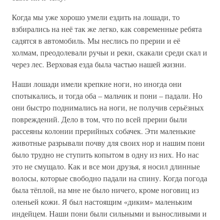
Когда мы уже хорошо умели ездить на лошади, то
взбирались на неё так же легко, как современные ребята
садятся в автомобиль. Мы неслись по прерии и её
холмам, преодолевали ручьи и реки, скакали среди скал и
через лес. Верховая езда была частью нашей жизни.
Наши лошади имели крепкие ноги, но иногда они
спотыкались, и тогда оба – мальчик и пони – падали. Но
они быстро поднимались на ноги, не получив серьёзных
повреждений. Дело в том, что по всей прерии были
рассеяны колонии прерийных собачек. Эти маленькие
животные разрывали почву для своих нор и нашим пони
было трудно не ступить копытом в одну из них. Но нас
это не смущало. Как и все мои друзья, я носил длинные
волосы, которые свободно падали на спину. Когда погода
была тёплой, на мне не было ничего, кроме ноговиц из
оленьей кожи. Я был настоящим «диким» маленьким
индейцем. Наши пони были сильными и выносливыми и