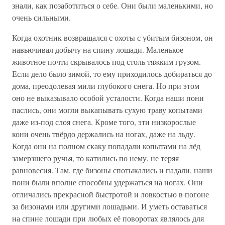
знали, как позаботиться о себе. Они были маленькими, но
очень сильными.
Когда охотник возвращался с охоты с убитым бизоном, он
навьючивал добычу на спину лошади. Маленькое
животное почти скрывалось под столь тяжким грузом.
Если дело было зимой, то ему приходилось добираться до
дома, преодолевая мили глубокого снега. Но при этом
оно не выказывало особой усталости. Когда наши пони
паслись, они могли выкапывать сухую траву копытами
даже из-под слоя снега. Кроме того, эти низкорослые
кони очень твёрдо держались на ногах, даже на льду.
Когда они на полном скаку попадали копытами на лёд
замерзшего ручья, то катились по нему, не теряя
равновесия. Там, где бизоны спотыкались и падали, наши
пони были вполне способны удержаться на ногах. Они
отличались прекрасной быстротой и ловкостью в погоне
за бизонами или другими лошадьми. И уметь оставаться
на спине лошади при любых её поворотах являлось для