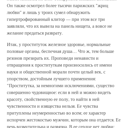
Он также осмотрел более тысячи парижских "жриц
любви" и лишь у троих сумел обнаружить
гипертрофированный клитор — при этом все три
заявляли, что их вывела на панель нищета, а вовсе не
желание предаться разврату.
Итак, у проституток железное здоровье, нормальные
половые органы, беспечная душа… Что ж, тем больше
резонов презирать их. Проповеди ненависти и
отвращения к проституткам произносились от имени
науки и общественной морали почти целый век, с
упорством, достойным лучшего применения:
"Проститутка, за немногими исключениями, существо
совершенно чудовищное: если в ней и можно видеть
красоту, свойственную ее полу, то найти в ней
чувственности и изящества нельзя. Ее чувства
притуплены неумеренностью во всем; ее характер
испорчен жестокостью мужчин, которым она отдается. Ее
речь возмутительна и развязна. В ее сердце нет любви;