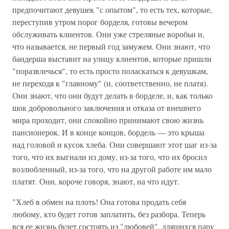
предпочитают девушек "с опытом", то есть тех, которые,
переступив утром порог борделя, готовы вечером
обслуживать клиентов. Они уже стреляные воробьи и,
что называется, не первый год замужем. Они знают, что
бандерша выставит на улицу клиентов, которые пришли
"поразвлечься", то есть просто поласкаться к девушкам,
не переходя к "главному" (и, соответственно, не платя).
Они знают, что они будут делать в борделе, и, как только
шок добровольного заключения и отказа от внешнего
мира проходит, они спокойно принимают свою жизнь
пансионерок. И в конце концов, бордель — это крыша
над головой и кусок хлеба. Они совершают этот шаг из-за
того, что их выгнали из дому, из-за того, что их бросил
возлюбленный, из-за того, что на другой работе им мало
платят. Они, короче говоря, знают, на что идут.
"Хлеб в обмен на плоть! Она готова продать себя
любому, кто будет готов заплатить, без разбора. Теперь
вся ее жизнь будет состоять из "любовей", длящихся пару