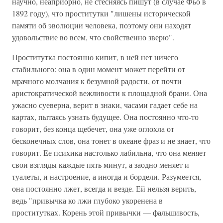
научно, неаприорно, не стесняясь пишут (в случае Фьо в
1892 году), что проститутки "лишены исторической
памяти об эволюции человека, поэтому они находят
удовольствие во всем, что свойственно зверю".
Проститутка постоянно кипит, в ней нет ничего
стабильного: она в один момент может перейти от
мрачного молчания к безумной радости, от почти
аристократической вежливости к площадной брани. Она
ужасно суеверна, верит в знаки, часами гадает себе на
картах, пытаясь узнать будущее. Она постоянно что-то
говорит, без конца щебечет, она уже оглохла от
бесконечных слов, она тонет в океане фраз и не знает, что
говорит. Ее психика настолько лабильна, что она меняет
свои взгляды каждые пять минут, а заодно меняет и
туалеты, и настроение, а иногда и бордели. Разумеется,
она постоянно лжет, всегда и везде. Ей нельзя верить,
ведь "привычка ко лжи глубоко укоренена в
проститутках. Корень этой привычки — фальшивость,