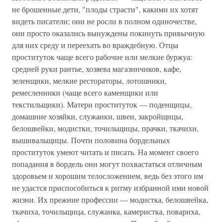
не брошенные дети, "плоды страсти", какими их хотят
видеть писатели; они не росли в полном одиночестве,
они просто оказались вынуждены покинуть привычную
для них среду и переехать во враждебную. Отцы
проституток чаще всего рабочие или мелкие буржуа:
средней руки рантье, хозяева магазинчиков, кафе,
зеленщики, мелкие рестораторы, лотошники,
ремесленники (чаще всего каменщики или
текстильщики). Матери проституток — поденщицы,
домашние хозяйки, служанки, швеи, закройщицы,
белошвейки, модистки, точильщицы, прачки, ткачихи,
вышивальщицы. Почти половина бордельных
проституток умеют читать и писать. На момент своего
попадания в бордель они могут похвастаться отличным
здоровьем и хорошим телосложением, ведь без этого им
не удастся приспособиться к ритму избранной ими новой
жизни. Их прежние профессии — модистка, белошвейка,
ткачиха, точильщица, служанка, камеристка, повариха,