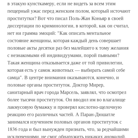
в этакую кунсткамеру, если не видеть за всем этим
пещерный ужас перед женским полом, который источают
проститутки? Вот что писал Поль-Жан Коньяр в своей
диссертации по криминологии, в которой, как он считал,
нет ни грамма эмоций: "Как описать ментальное
состояние женщины, которая каждый день совершает
половые акты десятки раз без малейшего к тому желания
с незнакомыми ей индивидуумами, порой пьяными?
Такая женщина отказывается даже от той привилегии,
которая есть у самок животных — выбирать самой себе
самца". В центре внимания оказываются, конечно, и
половые органы проституток. Доктор Мирер,
санитарный врач города Марсель, заявлял, что осмотрел
более тысячи проституток. Он вводил им во влагалище
лакмусовую бумажку и проверял кислотно-щелочную
реакцию его различных частей. А Паран-Дюшатле
занимался изучением половых органов проституток с
1836 года и был вынужден признать, что, за редчайшими
исключениями, не смог обнаружить никаких аномалий.