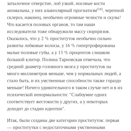
затылочное отверстие, лоб узкий, носовые кости
[16]
аномальны, у них альвеолярный прогнатизм
, черепной
склероз, наконец, необычно огромные челюсти и скулы!
Что касается половых органов, то там наши
исследователи тоже обнаружили массу сюрпризов.
Оказалось, что у 2 % проституток необычно сильно
развиты лобковые волосы, у 16 % гипертрофированы
малые половые губы, а у 13 % процентов слишком
большой клитор. Полина Тарновская отмечала, что
средний диаметр головного мозга у проституток на
много миллиметров меньше, чем у нормальных людей, а
стало быть, и их умственные способности также гораздо
меньше! Ничего удивительного в таком случае нет и в их
психической ненормальности: "Слабоумие одних
соответствует жестокости у других, а у некоторых
доходит до стадии идиотии".
Итак, были созданы две категории проституток: первая
— проститутки с недостаточными умственными