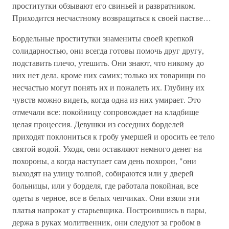
проститутки обзывают его свиньей и развратником.
Приходится несчастному возвращаться к своей пастве…
Бордельные проститутки знамениты своей крепкой
солидарностью, они всегда готовы помочь друг другу,
подставить плечо, утешить. Они знают, что никому до
них нет дела, кроме них самих; только их товарищи по
несчастью могут понять их и пожалеть их. Глубину их
чувств можно видеть, когда одна из них умирает. Это
отмечали все: покойницу сопровождает на кладбище
целая процессия. Девушки из соседних борделей
приходят поклониться к гробу умершей и оросить ее тело
святой водой. Уходя, они оставляют немного денег на
похороны, а когда наступает сам день похорон, "они
выходят на улицу толпой, собираются или у дверей
больницы, или у борделя, где работала покойная, все
одеты в черное, все в белых чепчиках. Они взяли эти
платья напрокат у старьевщика. Построившись в пары,
держа в руках молитвенник, они следуют за гробом в