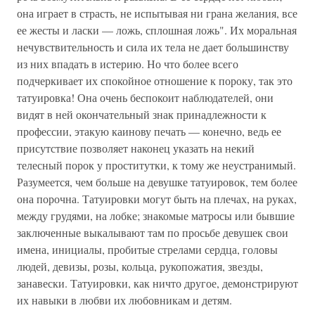
она играет в страсть, не испытывая ни грана желания, все
ее жесты и ласки — ложь, сплошная ложь". Их моральная
нечувствительность и сила их тела не дает большинству
из них впадать в истерию. Но что более всего
подчеркивает их спокойное отношение к пороку, так это
татуировка! Она очень беспокоит наблюдателей, они
видят в ней окончательный знак принадлежности к
профессии, этакую каинову печать — конечно, ведь ее
присутствие позволяет наконец указать на некий
телесный порок у проститутки, к тому же неустранимый.
Разумеется, чем больше на девушке татуировок, тем более
она порочна. Татуировки могут быть на плечах, на руках,
между грудями, на лобке; знакомые матросы или бывшие
заключенные выкалывают там по просьбе девушек свои
имена, инициалы, пробитые стрелами сердца, головы
людей, девизы, розы, кольца, рукопожатия, звезды,
занавески. Татуировки, как ничто другое, демонстрируют
их навыки в любви их любовникам и детям.