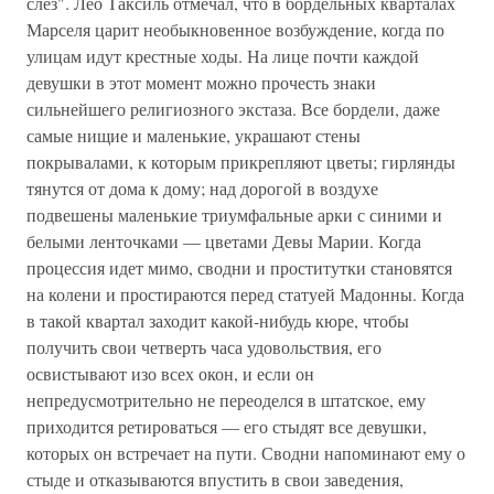
слез". Лео Таксиль отмечал, что в бордельных кварталах
Марселя царит необыкновенное возбуждение, когда по
улицам идут крестные ходы. На лице почти каждой
девушки в этот момент можно прочесть знаки
сильнейшего религиозного экстаза. Все бордели, даже
самые нищие и маленькие, украшают стены
покрывалами, к которым прикрепляют цветы; гирлянды
тянутся от дома к дому; над дорогой в воздухе
подвешены маленькие триумфальные арки с синими и
белыми ленточками — цветами Девы Марии. Когда
процессия идет мимо, сводни и проститутки становятся
на колени и простираются перед статуей Мадонны. Когда
в такой квартал заходит какой-нибудь кюре, чтобы
получить свои четверть часа удовольствия, его
освистывают изо всех окон, и если он
непредусмотрительно не переоделся в штатское, ему
приходится ретироваться — его стыдят все девушки,
которых он встречает на пути. Сводни напоминают ему о
стыде и отказываются впустить в свои заведения,