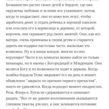
Большинство растит своих детей в борделе, где они
окружены любовью и за ними все ухаживают; потом,
когда те подрастают, они из кожи вон лезут, чтобы
заработать денег и отдать ребенка в хороший пансион
или отослать его к кормилице в деревню, от которой,
впрочем, они скрывают род своих занятий. Они, как все
матери, очень привязаны к своим детям и стараются
дарить им подарки настолько часто, насколько это
возможно. Ну и в конце концов, многие из них
верующие! Часто в их комнатах можно найти не только
пеньюары, но и иконы с Богородицей и Младенцем. Они
молятся Богу и по возможности ходят в церковь. Когда
хозяйка борделя Телье закрывает его на день и вешает
объявление "закрыто по причине первого причастия",
никто не удивляется. Когда подходит момент евхаристии,
Роза, Флора и Луиза не сдерживаются и начинают
рыдать: "Все те же давние воспоминания оказываются
слишком тяжелы для них, и они заливаются потоками