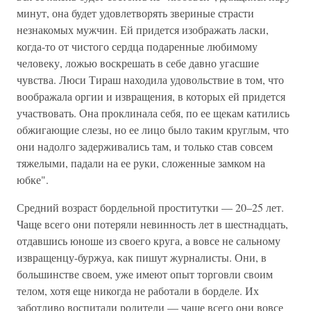
минут, она будет удовлетворять звериные страсти
незнакомых мужчин. Ей придется изображать ласки,
когда-то от чистого сердца подаренные любимому
человеку, ложью воскрешать в себе давно угасшие
чувства. Люси Тираш находила удовольствие в том, что
воображала оргии и извращения, в которых ей придется
участвовать. Она проклинала себя, по ее щекам катились
обжигающие слезы, но ее лицо было таким круглым, что
они надолго задерживались там, и только став совсем
тяжелыми, падали на ее руки, сложенные замком на
юбке".
Средний возраст бордельной проститутки — 20–25 лет.
Чаще всего они потеряли невинность лет в шестнадцать,
отдавшись юноше из своего круга, а вовсе не сальному
извращенцу-буржуа, как пишут журналисты. Они, в
большинстве своем, уже имеют опыт торговли своим
телом, хотя еще никогда не работали в борделе. Их
заботливо воспитали родители — чаще всего они вовсе