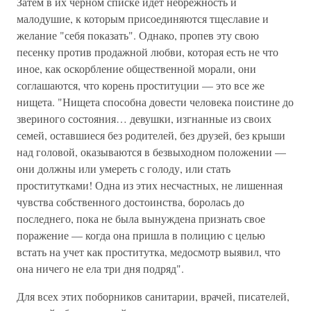
Затем в их черном списке идет небрежность и
малодушие, к которым присоединяются тщеславие и
желание "себя показать". Однако, пропев эту свою
песенку против продажной любви, которая есть не что
иное, как оскорбление общественной морали, они
соглашаются, что корень проституции — это все же
нищета. "Нищета способна довести человека поистине до
звериного состояния… девушки, изгнанные из своих
семей, оставшиеся без родителей, без друзей, без крыши
над головой, оказываются в безвыходном положении —
они должны или умереть с голоду, или стать
проститутками! Одна из этих несчастных, не лишенная
чувства собственного достоинства, боролась до
последнего, пока не была вынуждена признать свое
поражение — когда она пришла в полицию с целью
встать на учет как проститутка, медосмотр выявил, что
она ничего не ела три дня подряд".
Для всех этих поборников санитарии, врачей, писателей,