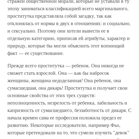
стражей общественной морали, которые не уставали в ту
эпоху заниматься классификацией всего маргинального,
проститутка представляла собой загадку, так как
отклонялась от нормы в двух в отношениях: и социально,
и сексуально. Поэтому они хотели вывести ее в
отдельную категорию, приписав ей атрибуты, характер и
природу, которые бы могли объяснить этот вопиющий
факт — ее существование.
Прежде всего проститутка — ребенок. Она никогда не
сможет стать взрослой. Она — как бы набросок
женщины, женщина недоделанная! Она ребенок, она
сумасшедшая, она дикарь! Проститутка и получает свои
основные свойства от этих трех существ:
неполноценность, незрелость от ребенка, лабильность и
капризность от сумасшедшего, беззаботность от дикаря. С
начала времен сама ее профессия положила предел ее
развитию. Некоторые исследователи, например Фьо,
которые претендовали на то, что сумели изучить "девок"