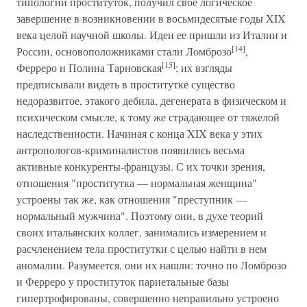
типологии проституток, получил свое логическое
завершение в возникновении в восьмидесятые годы XIX
века целой научной школы. Идеи ее пришли из Италии и
[14]
России, основоположниками стали Ломброзо
,
[15]
Ферреро и Полина Тарновская
; их взгляды
предписывали видеть в проститутке существо
недоразвитое, этакого дебила, дегенерата в физическом и
психическом смысле, к тому же страдающее от тяжелой
наследственности. Начиная с конца XIX века у этих
антропологов-криминалистов появились весьма
активные конкуренты-французы. С их точки зрения,
отношения "проститутка — нормальная женщина"
устроены так же, как отношения "преступник —
нормальный мужчина". Поэтому они, в духе теорий
своих итальянских коллег, занимались измерением и
расчленением тела проститутки с целью найти в нем
аномалии. Разумеется, они их нашли: точно по Ломброзо
и Ферреро у проституток париетальные базы
гипертрофированы, совершенно неправильно устроено