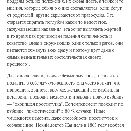
поддельность их положения, их скованность, а также и те
мнения, которые обычно о них составляются: одни бегут
от родителей, другие скрываются от правосудия. Эта
старается спрятать поглубже какой-то недостаток,
заслуживающий наказания, эта хочет выглядеть жертвой,
в то время как причиной ее падения были леность и
кокетство. Видя в окружающих одних только врагов, они
пытаются обмануть всех сразу и поэтому врут даже о
самых незначительных обстоятельствах своего
прошлого".
Давая волю своему подчас безумному гневу, не в силах
подавить в себе жгучую ревность, она часто кричит, что
приводит к хрипоте; врач же, желающий все разбить на
категории, проводит медосмотр и заводит новую рубрику
— "охрипшая проститутка". Ее темперамент проходит по
рубрике "лимфатический" в 80 % случаев. Иные
умудряются измерить даже способности проституток к
соблазнению. Некий доктор Жаннель в 1863 году изобрел