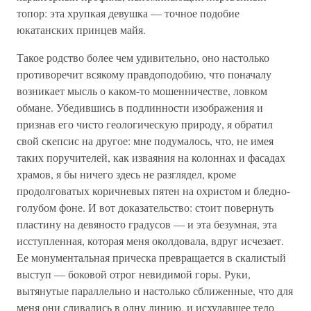
топор: эта хрупкая девушка — точное подобие
юкатанских принцев майя.
Такое родство более чем удивительно, оно настолько
противоречит всякому правдоподобию, что поначалу
возникает мысль о каком-то мошенничестве, ловком
обмане. Убедившись в подлинности изображения и
признав его чисто геологическую природу, я обратил
свой скепсис на другое: мне подумалось, что, не имея
таких поручителей, как изваяния на колоннах и фасадах
храмов, я бы ничего здесь не разглядел, кроме
продолговатых коричневых пятен на охристом и бледно-
голубом фоне. И вот доказательство: стоит повернуть
пластину на девяносто градусов — и эта безумная, эта
исступленная, которая меня околдовала, вдруг исчезает.
Ее монументальная прическа превращается в скалистый
выступ — боковой отрог невидимой горы. Руки,
вытянутые параллельно и настолько сближенные, что для
меня они сливались в одну линию, и исхудавшее тело