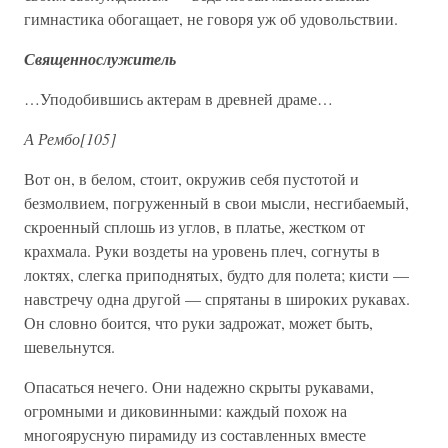
гимнастика обогащает, не говоря уж об удовольствии.
Священнослужитель
…Уподобившись актерам в древней драме…
А Рембо[105]
Вот он, в белом, стоит, окружив себя пустотой и
безмолвием, погруженный в свои мысли, несгибаемый,
скроенный сплошь из углов, в платье, жестком от
крахмала. Руки воздеты на уровень плеч, согнуты в
локтях, слегка приподнятых, будто для полета; кисти —
навстречу одна другой — спрятаны в широких рукавах.
Он словно боится, что руки задрожат, может быть,
шевельнутся.
Опасаться нечего. Они надежно скрыты рукавами,
огромными и диковинными: каждый похож на
многоярусную пирамиду из составленных вместе