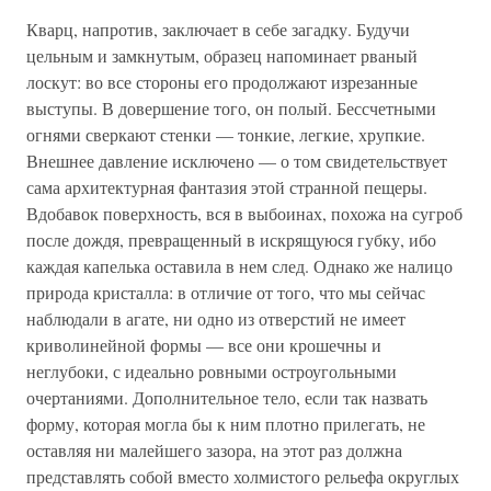
Кварц, напротив, заключает в себе загадку. Будучи
цельным и замкнутым, образец напоминает рваный
лоскут: во все стороны его продолжают изрезанные
выступы. В довершение того, он полый. Бессчетными
огнями сверкают стенки — тонкие, легкие, хрупкие.
Внешнее давление исключено — о том свидетельствует
сама архитектурная фантазия этой странной пещеры.
Вдобавок поверхность, вся в выбоинах, похожа на сугроб
после дождя, превращенный в искрящуюся губку, ибо
каждая капелька оставила в нем след. Однако же налицо
природа кристалла: в отличие от того, что мы сейчас
наблюдали в агате, ни одно из отверстий не имеет
криволинейной формы — все они крошечны и
неглубоки, с идеально ровными остроугольными
очертаниями. Дополнительное тело, если так назвать
форму, которая могла бы к ним плотно прилегать, не
оставляя ни малейшего зазора, на этот раз должна
представлять собой вместо холмистого рельефа округлых