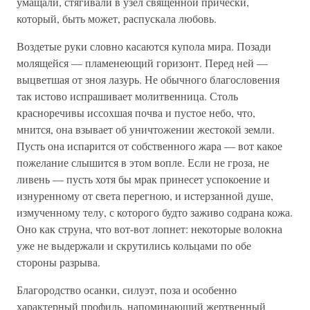
умащали, стягивали в узел священной прически,
который, быть может, распускала любовь.
Воздетые руки словно касаются купола мира. Позади
молящейся — пламенеющий горизонт. Перед ней —
выцветшая от зноя лазурь. Не обычного благословения
так истово испрашивает молитвенница. Столь
красноречивы иссохшая почва и пустое небо, что,
мнится, она взывает об уничтожении жестокой земли.
Пусть она испарится от собственного жара — вот какое
пожелание слышится в этом вопле. Если не гроза, не
ливень — пусть хотя бы мрак принесет успокоение и
изнуренному от света перегною, и истерзанной душе,
измученному телу, с которого будто заживо содрана кожа.
Оно как струна, что вот-вот лопнет: некоторые волокна
уже не выдержали и скрутились кольцами по обе
стороны разрыва.
Благородство осанки, силуэт, поза и особенно
характерный профиль, напоминающий жертвенный