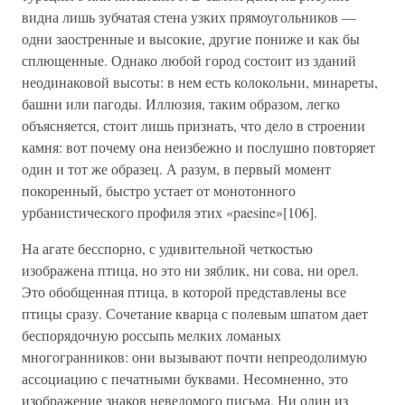
видна лишь зубчатая стена узких прямоугольников —
одни заостренные и высокие, другие пониже и как бы
сплющенные. Однако любой город состоит из зданий
неодинаковой высоты: в нем есть колокольни, минареты,
башни или пагоды. Иллюзия, таким образом, легко
объясняется, стоит лишь признать, что дело в строении
камня: вот почему она неизбежно и послушно повторяет
один и тот же образец. А разум, в первый момент
покоренный, быстро устает от монотонного
урбанистического профиля этих «paesine»[106].
На агате бесспорно, с удивительной четкостью
изображена птица, но это ни зяблик, ни сова, ни орел.
Это обобщенная птица, в которой представлены все
птицы сразу. Сочетание кварца с полевым шпатом дает
беспорядочную россыпь мелких ломаных
многогранников: они вызывают почти непреодолимую
ассоциацию с печатными буквами. Несомненно, это
изображение знаков неведомого письма. Ни один из