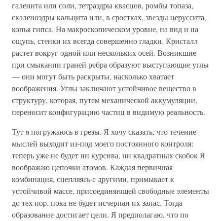
галенита или соли, тетраэдры квасцов, ромбы топаза,
скаленоэдры кальцита или, в сростках, звезды церуссита,
копья гипса. На макроскопическом уровне, на вид и на
ощупь, стенки их всегда совершенно гладки. Кристалл
растет вокруг одной или нескольких осей. Возникшие
при смыкании граней ребра образуют выступающие углы
— они могут быть раскрыты, насколько хватает
воображения. Углы заключают устойчивое вещество в
структуру, которая, путем механической аккумуляции,
переносит конфигурацию частиц в видимую реальность.
Тут я погружаюсь в грезы. Я хочу сказать, что течение
мыслей выходит из-под моего постоянного контроля:
теперь уже не будет ни курсива, ни квадратных скобок Я
воображаю цепочки атомов. Каждая первичная
комбинация, сцепляясь с другими, примыкает к
устойчивой массе, присоединяющей свободные элементы
до тех пор, пока не будет исчерпан их запас. Тогда
образование достигает цели. Я предполагаю, что по