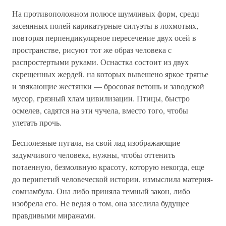
На противоположном полюсе шумливых форм, среди
засеянных полей карикатурные силуэты в лохмотьях,
повторяя перпендикулярное пересечение двух осей в
пространстве, рисуют тот же образ человека с
распростертыми руками. Оснастка состоит из двух
скрещенных жердей, на которых вывешено яркое тряпье
и звякающие жестянки — бросовая ветошь и заводской
мусор, грязный хлам цивилизации. Птицы, быстро
осмелев, садятся на эти чучела, вместо того, чтобы
улетать прочь.
Бесполезные пугала, на свой лад изображающие
задумчивого человека, нужны, чтобы оттенить
потаенную, безмолвную красоту, которую некогда, еще
до перипетий человеческой истории, измыслила материя-
сомнамбула. Она либо приняла темный закон, либо
изобрела его. Не ведая о том, она заселила будущее
правдивыми миражами.