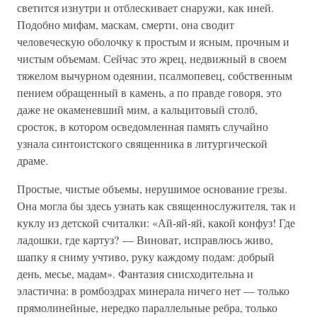
светится изнутри и отблескивает снаружи, как иней.
Подобно мифам, маскам, смерти, она сводит
человеческую оболочку к простым и ясным, прочным и
чистым объемам. Сейчас это жрец, недвижный в своем
тяжелом вычурном одеянии, псалмопевец, собственным
пением обращенный в камень, а по правде говоря, это
даже не окаменевший мим, а кальцитовый столб,
сросток, в котором осведомленная память случайно
узнала синтоистского священника в литургической
драме.
Простые, чистые объемы, нерушимое основание грезы.
Она могла бы здесь узнать как священнослужителя, так и
куклу из детской считалки: «Ай-яй-яй, какой конфуз! Где
ладошки, где картуз? — Виноват, исправлюсь живо,
шапку я сниму учтиво, руку каждому подам: добрый
день, месье, мадам». Фантазия снисходительна и
эластична: в ромбоэдрах минерала ничего нет — только
прямолинейные, нередко параллельные ребра, только