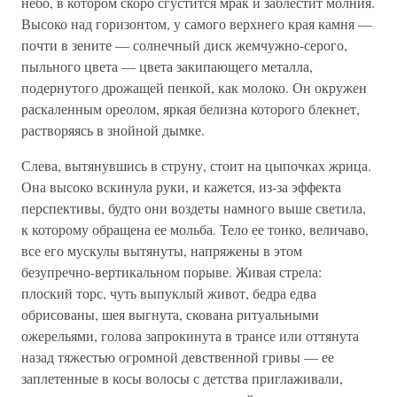
небо, в котором скоро сгустится мрак и заблестит молния.
Высоко над горизонтом, у самого верхнего края камня —
почти в зените — солнечный диск жемчужно-серого,
пыльного цвета — цвета закипающего металла,
подернутого дрожащей пенкой, как молоко. Он окружен
раскаленным ореолом, яркая белизна которого блекнет,
растворяясь в знойной дымке.
Слева, вытянувшись в струну, стоит на цыпочках жрица.
Она высоко вскинула руки, и кажется, из-за эффекта
перспективы, будто они воздеты намного выше светила,
к которому обращена ее мольба. Тело ее тонко, величаво,
все его мускулы вытянуты, напряжены в этом
безупречно-вертикальном порыве. Живая стрела:
плоский торс, чуть выпуклый живот, бедра едва
обрисованы, шея выгнута, скована ритуальными
ожерельями, голова запрокинута в трансе или оттянута
назад тяжестью огромной девственной гривы — ее
заплетенные в косы волосы с детства приглаживали,