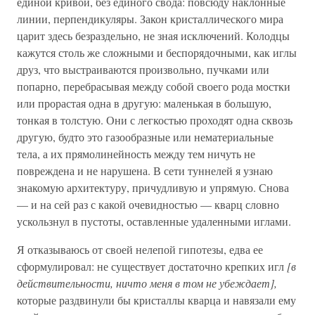
единой кривой, без единого свода: повсюду наклонные
линии, перпендикуляры. Закон кристаллического мира
царит здесь безраздельно, не зная исключений. Колодцы
кажутся столь же сложными и беспорядочными, как иглы
друз, что выстраиваются произвольно, пучками или
попарно, перебрасывая между собой своего рода мостки
или прорастая одна в другую: маленькая в большую,
тонкая в толстую. Они с легкостью проходят одна сквозь
другую, будто это газообразные или нематериальные
тела, а их прямолинейность между тем ничуть не
повреждена и не нарушена. В сети туннелей я узнаю
знакомую архитектуру, причудливую и упрямую. Снова
— и на сей раз с какой очевидностью — кварц словно
ускользнул в пустоты, оставленные удаленными иглами.
Я отказываюсь от своей нелепой гипотезы, едва ее
сформулировал: не существует достаточно крепких игл
[в
действительности, ничто меня в том не убеждает],
которые раздвинули бы кристаллы кварца и навязали ему