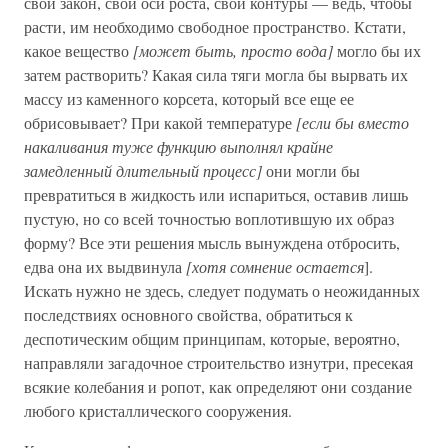
свой закон, свои оси роста, свои контуры — ведь, чтобы
расти, им необходимо свободное пространство. Кстати,
какое вещество
[может быть, просто вода]
могло бы их
затем растворить? Какая сила тяги могла бы вырвать их
массу из каменного корсета, который все еще ее
обрисовывает? При какой температуре
[если бы вместо
накаливания туже функцию выполнял крайне
замедленный длительный процесс]
они могли бы
превратиться в жидкость или испариться, оставив лишь
пустую, но со всей точностью воплотившую их образ
форму? Все эти решения мысль вынуждена отбросить,
едва она их выдвинула
[хотя сомнение остается
].
Искать нужно не здесь, следует подумать о неожиданных
последствиях основного свойства, обратиться к
деспотическим общим принципам, которые, вероятно,
направляли загадочное строительство изнутри, пресекая
всякие колебания и ропот, как определяют они создание
любого кристаллического сооружения.