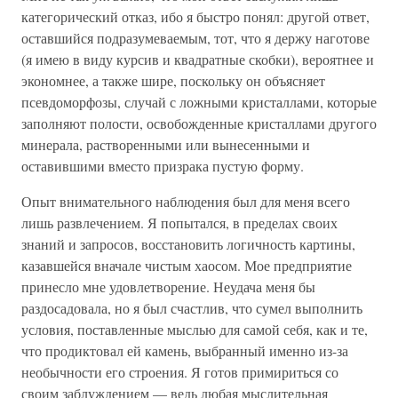
категорический отказ, ибо я быстро понял: другой ответ,
оставшийся подразумеваемым, тот, что я держу наготове
(я имею в виду курсив и квадратные скобки), вероятнее и
экономнее, а также шире, поскольку он объясняет
псевдоморфозы, случай с ложными кристаллами, которые
заполняют полости, освобожденные кристаллами другого
минерала, растворенными или вынесенными и
оставившими вместо призрака пустую форму.
Опыт внимательного наблюдения был для меня всего
лишь развлечением. Я попытался, в пределах своих
знаний и запросов, восстановить логичность картины,
казавшейся вначале чистым хаосом. Мое предприятие
принесло мне удовлетворение. Неудача меня бы
раздосадовала, но я был счастлив, что сумел выполнить
условия, поставленные мыслью для самой себя, как и те,
что продиктовал ей камень, выбранный именно из-за
необычности его строения. Я готов примириться со
своим заблуждением — ведь любая мыслительная