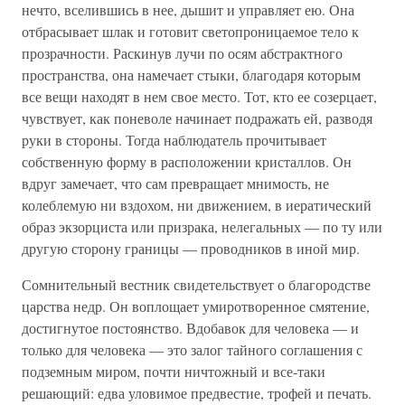
нечто, вселившись в нее, дышит и управляет ею. Она
отбрасывает шлак и готовит светопроницаемое тело к
прозрачности. Раскинув лучи по осям абстрактного
пространства, она намечает стыки, благодаря которым
все вещи находят в нем свое место. Тот, кто ее созерцает,
чувствует, как поневоле начинает подражать ей, разводя
руки в стороны. Тогда наблюдатель прочитывает
собственную форму в расположении кристаллов. Он
вдруг замечает, что сам превращает мнимость, не
колеблемую ни вздохом, ни движением, в иератический
образ экзорциста или призрака, нелегальных — по ту или
другую сторону границы — проводников в иной мир.
Сомнительный вестник свидетельствует о благородстве
царства недр. Он воплощает умиротворенное смятение,
достигнутое постоянство. Вдобавок для человека — и
только для человека — это залог тайного соглашения с
подземным миром, почти ничтожный и все-таки
решающий: едва уловимое предвестие, трофей и печать.