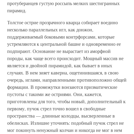
протуберанцев густую россыпь мелких шестигранных
пирамид.
Толстое острие прозрачного кварца собирает воедино
несколько параллельных игл, как донжон,
поддерживаемый боковыми контрфорсами, которые
устремляются к центральной башне и одновременно ее
подпирают. Основание не вырастает из аморфной
породы, как чаще всего происходит. Мощный массив не
является и двойной пирамидой, как бывает в иных
случаях. В нем зияет каверна, ощетинившаяся, в свою
очередь, иглами, направленными противоположно общей
формации. В промежутки вонзаются призматические
пустоты с такими же остриями. Они, кажется,
приготовлены для того, чтобы новый, дополнительный к
первому, пучок стрел точно вошел в свободные
пространства — длинные колодцы, высверленные в
обелисках. Излишне уточнять: подобный пучок стрел не
мог покинуть ненужный колчан и никогда не мог в нем