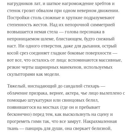
нагрудников лат, и шаткое нагромождение хребтов и
стенок грозит обвалом при одном неверном движении.
Постройки столь сложные и хрупкие подразумевают
степенность жестов. Над их непорочной симметрией
возвышается немая стела — голова персонажа в
непроницаемом шлеме, блистающем, будто снежный
наст. Ни одного отверстия, даже для дыхания, острый
косой срез соединяет гладкие боковые поверхности —
вот все, что осталось от лица: вспоминаются массивные,
резкие черты шарнирных манекенов, используемых
скульпторами как модели.
Тяжелый, ниспадающий до сандалий стихарь —
облачение призрака, вернее, актера, чье лицо вылеплено с
помощью штукатурки или свинцовых белил,
появившегося на мостках (где он и пребывает
бесконечно) перед тем, как выскользнуть на сцену и
прогреметь гимн так, что все замрут. Накрахмаленная
ткань — панцирь для души, она сверкает белизной,