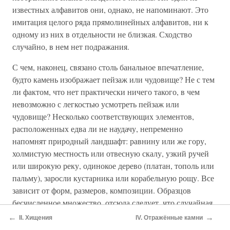
известных алфавитов они, однако, не напоминают. Это
имитация целого ряда прямолинейных алфавитов, ни к
одному из них в отдельности не близкая. Сходство
случайно, в нем нет подражания.
С чем, наконец, связано столь банальное впечатление,
будто камень изображает пейзаж или чудовище? Не с тем
ли фактом, что нет практически ничего такого, в чем
невозможно с легкостью усмотреть пейзаж или
чудовище? Несколько соответствующих элементов,
расположенных едва ли не наудачу, непременно
напомнят природный ландшафт: равнину или же гору,
холмистую местность или отвесную скалу, узкий ручей
или широкую реку, одинокое дерево (платан, тополь или
пальму), заросли кустарника или корабельную рощу. Все
зависит от форм, размеров, композиции. Образцов
бесчисленное множество, отсюда следует, что случайная
картинка неизбежно будет напоминать один из них. Что
←
→
II. Хищения
IV. Отражённые камни
же касается чудовищ, на то они и чудовища, чтобы являть