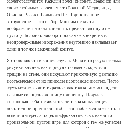
заблагорассудится. Каждый волен рисовать драконов или
своих любимых героев вместо Большой Медведицы,
Ориона, Весов и Большого Пса. Единственное
затруднение — это выбор. Многим не хватит
воображения, чтобы заполнить предоставленную им
пустоту. Больной, наоборот, на самые конкретные,
неопровержимые изображения неутомимо накладывает
один и тот же навязчивый контур.
Я отклоняю эти крайние случаи. Меня интересуют только
рисунки камней: как и рисунки облаков, коры или
трещин на стене, они искушают прихотливую фантазию
неотъемлемой от их природы неопределенностью. Часто
здесь можно вычитать разное, как только что мы видели
на яшме солнцепоклонницу или птицу. Подчас я
спрашиваю себя: не является ли такая конкуренция
достаточной причиной, чтобы эти изображения утратили
всякий интерес, а их расшифровка свелась к какой-то
произвольной, пустой игре, для которой с тем же успехом