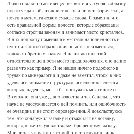
Люди говорят об антивеществе, вот и я уступаю соблазну
порассуждать об антикристаллах, и не метафорически, а
почти в математическом смысле слова. Я заметил, что
есть правильной формы полости, которые образованы
согласно строгим законам и занимают место кристаллов.
В них попросту поменялись местами наполненность и
пустота. Способ образования остается неизменным,
только с обратным знаком. Я не питаю иллюзий
относительно ценности моего предположения, оно ценно
разве что как пример. Я не нашел ничего подобного в
трудах по минералогии и даже не заметил, чтобы в них
уделялось внимание структурам, освещению генезиса
которых, надеюсь, могла бы послужить моя гипотеза.
Возможно, она уже давно известна и так банальна, что
наука не удосуживается о ней помнить, или ошибочность
ее очевидна и не стоит опровержения. Я довольствуюсь
тем, что обнаружил загадку и отважился на догадку,
которая, кажется, удовлетворяет брошенному вызову.
Мне не так уж важно, что мой ответ заслужил лишь