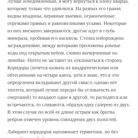
Лучше осведомленный, я могу вернуться к блоку кварца,
которому только что удивлялся. На разных его гранях
видны впадины, неравные выемки, ограниченные
отрезками прямых и равновеликими углами. Некоторые
из них внезапно завершаются, другие идут в глубь
минерала, пробивая его насквозь. Стенка изборождена
заграждениями, между которыми проложены ровные
ходы под открытым небом, словно вычерченные по
линейке. Ничто не заставит их отклониться в сторону.
Коридоры (хочется назвать их квадратическими или
обтесанными на четыре канта, хотя я знаю, что в эти
определения вкладывают другой смысл; однако нет
эпитета, который лучше передал бы угловатость их
очертаний) то впадают один в другой, то расходятся или
встречаются, то сливаются, образуя одну галерею из двух.
В этом случае по всей ее длине острым как бритва
ребром отмечен уровень совпадения двух полостей.
Лабиринт коридоров напоминает термитник, но без