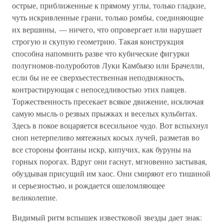
острые, приближенные к прямому углы, только гладкие,
чуть искривленные грани, только ромбы, соединяющие
их вершины, — ничего, что опровергает или нарушает
строгую и скупую геометрию. Такая конструкция
способна напомнить разве что кубические фигурки
полугномов-полуроботов Луки Камбьязо или Брачелли,
если бы не ее сверхъестественная неподвижность,
контрастирующая с непоседливостью этих паяцев.
Торжественность пресекает всякое движение, исключая
самую мысль о резвых прыжках и веселых кульбитах.
Здесь в покое воцаряется всесильное чудо. Вот вспыхнул
сноп нетерпеливо мятежных косых лучей, разметав во
все стороны фонтаны искр, кипучих, как буруны на
горных порогах. Вдруг они гаснут, мгновенно застывая,
обуздывая присущий им хаос. Они смиряют его тишиной
и серьезностью, и рождается ошеломляющее
великолепие.
Видимый ритм вспышек известковой звезды дает знак: