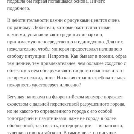
подошла бы первая попавшаяся основа. Ничего
подобного.
В действительности камни с рисунками ценятся очень
по-разному. Любители, которые охотятся за этими
камнями, устанавливают среди них иерархию,
принимаемую непосредственно и единодушно. Для них
нежелательно, чтобы минерал предоставлял излишнюю
свободу интуиции. Напротив. Как бывает в поэзии, образ
тем ценнее, тем привлекательнее, чем большее сходство с
объектом в нем обнаруживают: сходство властное и в то
же время неожиданное. Но какая странно-требовательная
покорность удостоверяет иллюзию?
Бегущая панорама на флорентийском мраморе поражает
сходством с дальней перспективой разрушенного города,
но не какого-то определенного города с его особой
топографией и памятниками, даже не города в более
обобщенной, так сказать, интерпретации — испанского,
турецкого или китайского. В самом деле, на рисунке