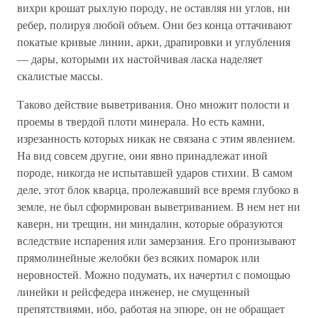
вихри крошат рыхлую породу, не оставляя ни углов, ни
ребер, полируя любой объем. Они без конца оттачивают
покатые кривые линии, арки, драпировки и углубления
— дары, которыми их настойчивая ласка наделяет
скалистые массы.
Таково действие выветривания. Оно множит полости и
проемы в твердой плоти минерала. Но есть камни,
изрезанность которых никак не связана с этим явлением.
На вид совсем другие, они явно принадлежат иной
породе, никогда не испытавшей ударов стихии. В самом
деле, этот блок кварца, пролежавший все время глубоко в
земле, не был сформирован выветриванием. В нем нет ни
каверн, ни трещин, ни миндалин, которые образуются
вследствие испарения или замерзания. Его пронизывают
прямолинейные желобки без всяких помарок или
неровностей. Можно подумать, их начертил с помощью
линейки и рейсфедера инженер, не смущенный
препятствиями, ибо, работая на эпюре, он не обращает