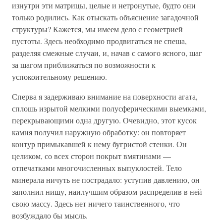
изнутри эти матрицы, целые и нетронутые, будто они
только родились. Как отыскать объяснение загадочной
структуры? Кажется, мы имеем дело с геометрией
пустоты. Здесь необходимо продвигаться не спеша,
разделяя смежные случаи, и, начав с самого ясного, шаг
за шагом приближаться по возможности к
успокоительному решению.
Сперва я задерживаю внимание на поверхности агата,
сплошь изрытой мелкими полусферическими выемками,
перекрывающими одна другую. Очевидно, этот кусок
камня получил наружную обработку: он повторяет
контур примыкавшей к нему бугристой стенки. Он
целиком, со всех сторон покрыт вмятинами —
отпечатками многочисленных выпуклостей. Тело
минерала ничуть не пострадало: уступив давлению, он
заполнил нишу, наилучшим образом распределив в ней
свою массу. Здесь нет ничего таинственного, что
возбуждало бы мысль.