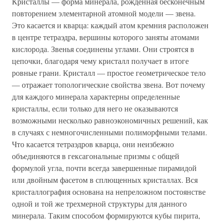
Кристаллы — форма минерала, рожденная бесконечным
повторением элементарной атомной модели — звена.
Это касается и кварца: каждый атом кремния расположен
в центре тетраэдра, вершины которого заняты атомами
кислорода. Звенья соединены углами. Они строятся в
цепочки, благодаря чему кристалл получает в итоге
ровные грани. Кристалл — простое геометрическое тело
— отражает топологические свойства звена. Вот почему
для каждого минерала характерны определенные
кристаллы, если только для него не оказываются
возможными несколько равноэкономичных решений, как
в случаях с немногочисленными полиморфными телами.
Что касается тетраэдров кварца, они неизбежно
объединяются в гексагональные призмы с общей
формулой угла, почти всегда завершенные пирамидой
или двойным фасетом в сплющенных кристаллах. Вся
кристаллография основана на непреложном постоянстве
одной и той же трехмерной структуры для данного
минерала. Таким способом формируются кубы пирита,