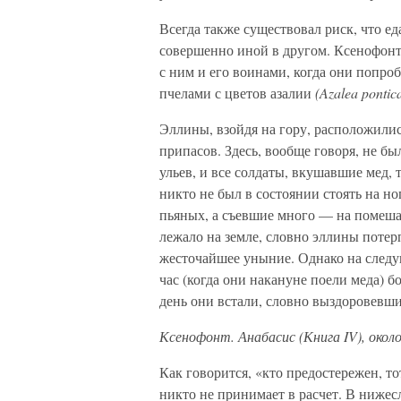
Всегда также существовал риск, что ед
совершенно иной в другом. Ксенофонт
с ним и его воинами, когда они попр
пчелами с цветов азалии
(Azalea pontic
Эллины, взойдя на гору, расположили
припасов. Здесь, вообще говоря, не б
ульев, и все солдаты, вкушавшие мед, т
никто не был в состоянии стоять на н
пьяных, а съевшие много — на помеш
лежало на земле, словно эллины потер
жесточайшее уныние. Однако на следу
час (когда они накануне поели меда) б
день они встали, словно выздоровевши
Ксенофонт. Анабасис (Книга IV), около 
Как говорится, «кто предостережен, т
никто не принимает в расчет. В ниже