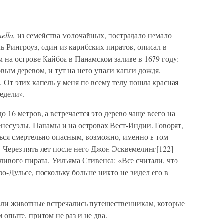
ella,
из семейства молочайных, пострадало немало
ь Рингроуз, один из карибских пиратов, описал в
м на острове Кайбоа в Панамском заливе в 1679 году:
овым деревом, и тут на него упали капли дождя,
. От этих капель у меня по всему телу пошла красная
недели».
о 16 метров, а встречается это дерево чаще всего на
есуэлы, Панамы и на островах Вест-Индии. Говорят,
аться смертельно опасным, возможно, именно в том
. Через пять лет после него Джон Эсквемелинг[122]
ливого пирата, Уильяма Стивенса: «Все считали, что
фо-Дульсе, поскольку больше никто не видел его в
или животные встречались путешественникам, которые
 опыте, притом не раз и не два.