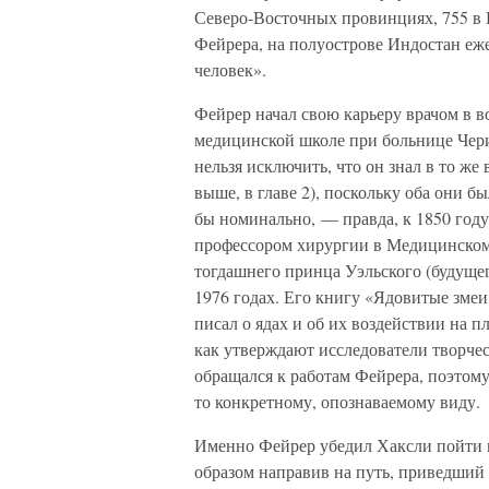
Северо-Восточных провинциях, 755 в П
Фейрера, на полуострове Индостан еж
человек».
Фейрер начал свою карьеру врачом в в
медицинской школе при больнице Чери
нельзя исключить, что он знал в то ж
выше, в главе 2), поскольку оба они б
бы номинально, — правда, к 1850 году
профессором хирургии в Медицинском 
тогдашнего принца Уэльского (будущег
1976 годах. Его книгу «Ядовитые змеи
писал о ядах и об их воздействии на 
как утверждают исследователи творчес
обращался к работам Фейрера, поэтому
то конкретному, опознаваемому виду.
Именно Фейрер убедил Хаксли пойти п
образом направив на путь, приведший