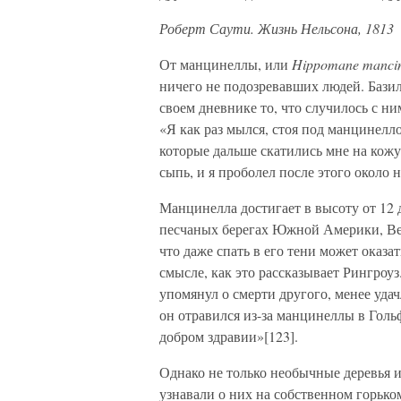
Роберт Саути. Жизнь Нельсона, 1813
От манцинеллы, или
Hippomane mancin
ничего не подозревавших людей. Базил
своем дневнике то, что случилось с ни
«Я как раз мылся, стоя под манцинелл
которые дальше скатились мне на кожу
сыпь, и я проболел после этого около 
Манцинелла достигает в высоту от 12 д
песчаных берегах Южной Америки, Вен
что даже спать в его тени может оказ
смысле, как это рассказывает Рингроуз
упомянул о смерти другого, менее удач
он отравился из-за манцинеллы в Голь
добром здравии»[123].
Однако не только необычные деревья 
узнавали о них на собственном горьком