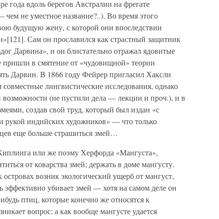
е года вдоль берегов Австралии на фрегате
— чем не уместное название?..). Во время этого
свою будущую жену, с которой они впоследствии
»[121]. Сам он прославился как страстный защитник
ьдог Дарвина», и он блистательно отражал ядовитые
е пришли в смятение от «чудовищной» теории
ять Дарвин. В 1866 году Фейрер пригласил Хаксли
м совместные лингвистические исследования, однако
 возможности (не пустили дела — лекции и проч.), и в
меями, создав свой труд, который был издан «с
 рукой индийских художников» — что только
нцев еще больше страшиться змей…
Киплинга или же поэму Херфорда «Мангуста»,
ититься от коварства змей; держать в доме мангусту.
х островах возник экологический ущерб от мангуст,
нь эффективно убивает змей — хотя на самом деле он
ибудь птиц, которые конечно же относятся к
икает вопрос: а как вообще мангусте удается