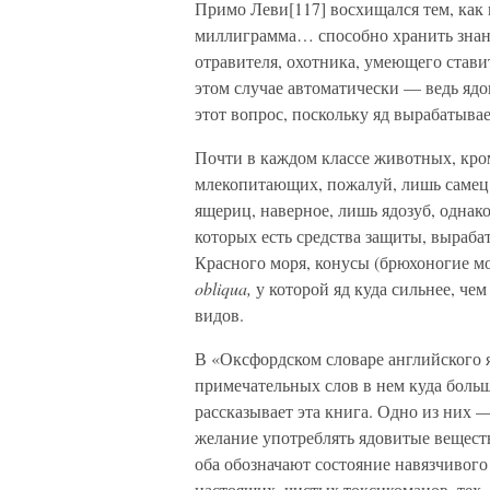
Примо Леви[117] восхищался тем, как
миллиграмма… способно хранить знания
отравителя, охотника, умеющего стави
этом случае автоматически — ведь яд
этот вопрос, поскольку яд вырабатыва
Почти в каждом классе животных, кром
млекопитающих, пожалуй, лишь самец у
ящериц, наверное, лишь ядозуб, однак
которых есть средства защиты, выраба
Красного моря, конусы (брюхоногие мо
obliqua,
у которой яд куда сильнее, че
видов.
В «Оксфордском словаре английского я
примечательных слов в нем куда больше
рассказывает эта книга. Одно из них —
желание употреблять ядовитые вещест
оба обозначают состояние навязчивого
настоящих, чистых токсикоманов, тех,