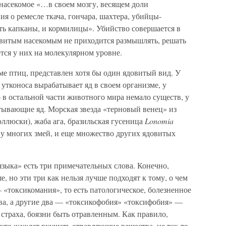
 насекомое «…в своем мозгу, весящем доли
 о ремесле ткача, гончара, шахтера, убийцы-
ть капканы, и кормилицы». Убийство совершается в
овитым насекомым не приходится размышлять, решать
ется у них на молекулярном уровне.
е птиц, представлен хотя бы один ядовитый вид. У
тконоса вырабатывает яд в своем организме, у
о в остальной части животного мира немало существ, у
тывающие яд. Морская звезда «терновый венец» из
ллюски), жаба ага, бразильская гусеница
Lonomia
м у многих змей, и еще множество других ядовитых
зыка» есть три примечательных слова. Конечно,
, но эти три как нельзя лучше подходят к тому, о чем
 «токсикомания», то есть патологическое, болезненное
ва, а другие два — «токсикофобия» «токсифобия» —
 страха, боязни быть отравленным. Как правило,
 кто жаждет вкушать отравляющие вещества, не так-то