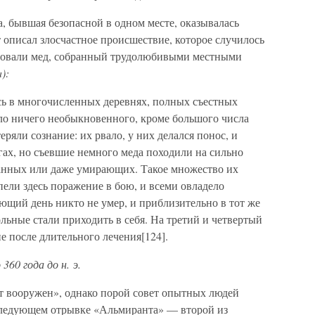
а, бывшая безопасной в одном месте, оказывалась
 описал злосчастное происшествие, которое случилось
обовали мед, собранный трудолюбивыми местными
a):
сь в многочисленных деревнях, полных съестных
ыло ничего необыкновенного, кроме большого числа
еряли сознание: их рвало, у них делался понос, и
огах, но съевшие немного меда походили на сильно
анных или даже умирающих. Такое множество их
пели здесь поражение в бою, и всеми овладело
ющий день никто не умер, и приблизительно в тот же
ольные стали приходить в себя. На третий и четвертый
е после длительного лечения[124].
360 года до н. э.
от вооружен», однако порой совет опытных людей
следующем отрывке «Альмиранта» — второй из