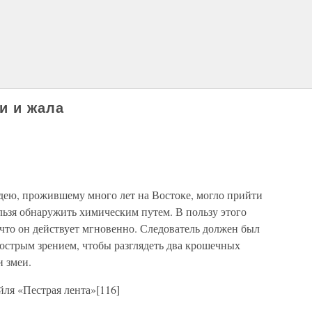
и и жала
одею, прожившему много лет на Востоке, могло прийти
ельзя обнаружить химическим путем. В пользу этого
о, что он действует мгновенно. Следователь должен был
острым зрением, чтобы разглядеть два крошечных
 змеи.
ля «Пестрая лента»[116]