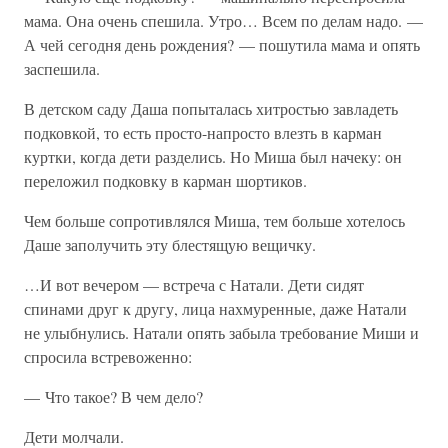
мама. Она очень спешила. Утро… Всем по делам надо. —
А чей сегодня день рождения? — пошутила мама и опять
заспешила.
В детском саду Даша попыталась хитростью завладеть
подковкой, то есть просто-напросто влезть в карман
куртки, когда дети разделись. Но Миша был начеку: он
переложил подковку в карман шортиков.
Чем больше сопротивлялся Миша, тем больше хотелось
Даше заполучить эту блестящую вещичку.
…И вот вечером — встреча с Натали. Дети сидят
спинами друг к другу, лица нахмуренные, даже Натали
не улыбнулись. Натали опять забыла требование Миши и
спросила встревоженно:
— Что такое? В чем дело?
Дети молчали.