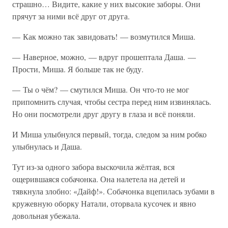
страшно… Видите, какие у них высокие заборы. Они
прячут за ними всё друг от друга.
— Как можно так завидовать! — возмутился Миша.
— Наверное, можно, — вдруг прошептала Даша. —
Прости, Миша. Я больше так не буду.
— Ты о чём? — смутился Миша. Он что-то не мог
припомнить случая, чтобы сестра перед ним извинялась.
Но они посмотрели друг другу в глаза и всё поняли.
И Миша улыбнулся первый, тогда, следом за ним робко
улыбнулась и Даша.
Тут из-за одного забора выскочила жёлтая, вся
ощерившаяся собачонка. Она налетела на детей и
тявкнула злобно: «Дайф!». Собачонка вцепилась зубами в
кружевную оборку Натали, оторвала кусочек и явно
довольная убежала.