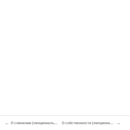
←
→
О сомнении (эмоциональный практикум для взрослых)
О собственности (эмоциональный практикум для взрослых)