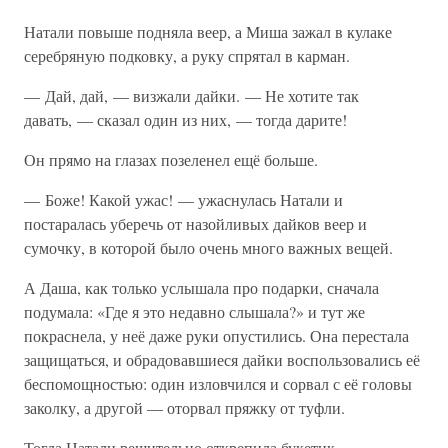
Натали повыше подняла веер, а Миша зажал в кулаке
серебряную подковку, а руку спрятал в карман.
— Дай, дай, — визжали дайки. — Не хотите так
давать, — сказал один из них, — тогда дарите!
Он прямо на глазах позеленел ещё больше.
— Боже! Какой ужас! — ужаснулась Натали и
постаралась уберечь от назойливых дайков веер и
сумочку, в которой было очень много важных вещей.
А Даша, как только услышала про подарки, сначала
подумала: «Где я это недавно слышала?» и тут же
покраснела, у неё даже руки опустились. Она перестала
защищаться, и обрадовавшиеся дайки воспользовались её
беспомощностью: один изловчился и сорвал с её головы
заколку, а другой — оторвал пряжку от туфли.
Тогда Натали решительно открепила букетик