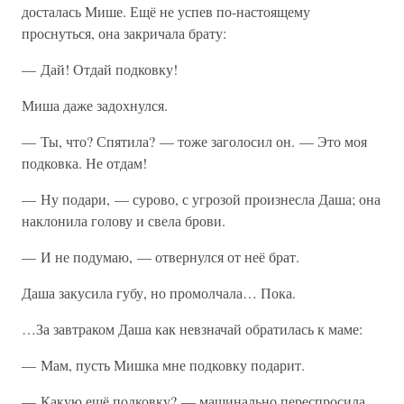
досталась Мише. Ещё не успев по-настоящему
проснуться, она закричала брату:
— Дай! Отдай подковку!
Миша даже задохнулся.
— Ты, что? Спятила? — тоже заголосил он. — Это моя
подковка. Не отдам!
— Ну подари, — сурово, с угрозой произнесла Даша; она
наклонила голову и свела брови.
— И не подумаю, — отвернулся от неё брат.
Даша закусила губу, но промолчала… Пока.
…За завтраком Даша как невзначай обратилась к маме:
— Мам, пусть Мишка мне подковку подарит.
— Какую ещё подковку? — машинально переспросила