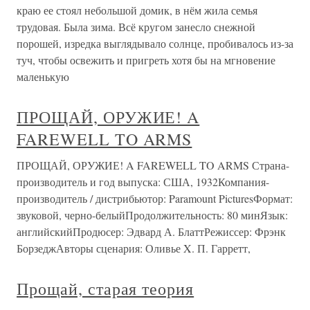
краю ее стоял небольшой домик, в нём жила семья
трудовая. Была зима. Всё кругом занесло снежной
порошей, изредка выглядывало солнце, пробивалось из-за
туч, чтобы освежить и пригреть хотя бы на мгновение
маленькую
ПРОЩАЙ, ОРУЖИЕ! A
FAREWELL TO ARMS
ПРОЩАЙ, ОРУЖИЕ! A FAREWELL TO ARMS Страна-
производитель и год выпуска: США, 1932Компания-
производитель / дистрибьютор: Paramount PicturesФормат:
звуковой, черно-белыйПродолжительность: 80 минЯзык:
английскийПродюсер: Эдвард А. БлаттРежиссер: Фрэнк
БорзеджАвторы сценария: Оливье X. П. Гарретт,
Прощай, старая теория