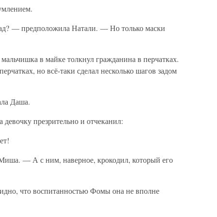
умлением.
рад? — предположила Натали. — Но только маски
 мальчишка в майке толкнул гражданина в перчатках.
 перчатках, но всё-таки сделал несколько шагов задом
ала Даша.
 девочку презрительно и отчеканил:
ет!
иша. — А с ним, наверное, крокодил, который его
видно, что воспитанностью Фомы она не вполне