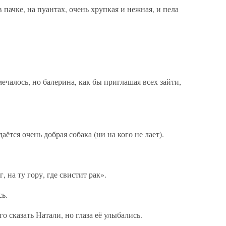
 пачке, на пуантах, очень хрупкая и нежная, и пела
ечалось, но балерина, как бы приглашая всех зайти,
ётся очень добрая собака (ни на кого не лает).
 на ту гору, где свистит рак».
сь.
о сказать Натали, но глаза её улыбались.