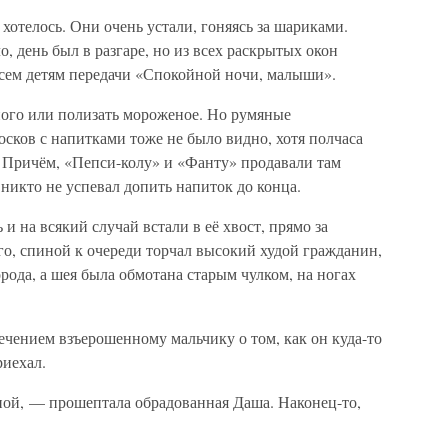
хотелось. Они очень устали, гоняясь за шариками.
, день был в разгаре, но из всех раскрытых окон
всем детям передачи «Спокойной ночи, малыши».
ного или полизать мороженое. Но румяные
сков с напитками тоже не было видно, хотя полчаса
. Причём, «Пепси-колу» и «Фанту» продавали там
 никто не успевал допить напиток до конца.
и на всякий случай встали в её хвост, прямо за
о, спиной к очереди торчал высокий худой гражданин,
орода, а шея была обмотана старым чулком, на ногах
лечением взъерошенному мальчику о том, как он куда-то
риехал.
ой, — прошептала обрадованная Даша. Наконец-то,