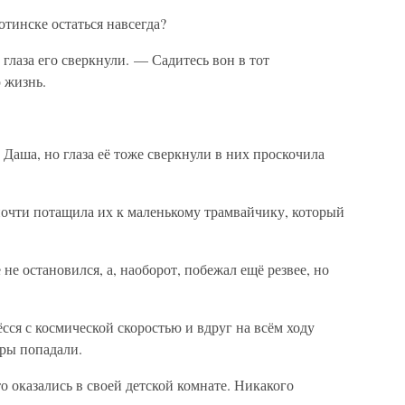
тинске остаться навсегда?
лаза его сверкнули. — Садитесь вон в тот
 жизнь.
аша, но глаза её тоже сверкнули в них проскочила
почти потащила их к маленькому трамвайчику, который
 не остановился, а, наоборот, побежал ещё резвее, но
сся с космической скоростью и вдруг на всём ходу
иры попадали.
о оказались в своей детской комнате. Никакого