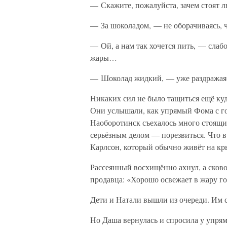
— Скажите, пожалуйста, зачем стоят 
— За шоколадом, — не оборачиваясь, 
— Ой, а нам так хочется пить, — слабо
жары…
— Шоколад жидкий, — уже раздражаяс
Никаких сил не было тащиться ещё куда
Они услышали, как упрямый Фома с гор
Наоборотинск съехалось много стоящи
серьёзным делом — порезвиться. Что 
Карлсон, который обычно живёт на кр
Рассеянный восхищённо ахнул, а сково
продавца: «Хорошо освежает в жару г
Дети и Натали вышли из очереди. Им с
Но Даша вернулась и спросила у упря