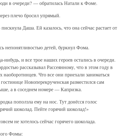
люди в очереди? — обратилась Натали к Фоме.
через плечо бросил упрямый.
 пискнула Даша. Ей казалось, что она сейчас растает от
ь непонятливостью детей, буркнул Фома.
-нибудь, и все трое наших героев остались в очереди.
достью рассказывал Рассеянному, что в этом году в
х наоборотинцев. Что все они приехали заниматься
в гостинице Новоперекрученская разместился сам
ыше, а в соседнем номере — Капризка.
родка поползла ему на нос. Тут донёсся голос
орячий шоколад. Пейте горячий шоколад!»
овсем не хотелось сейчас горячего шоколада.
мого Фомы: