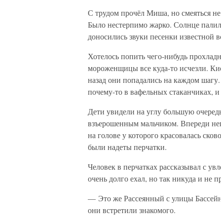
С трудом прочёл Миша, но смеяться не 
Было нестерпимо жарко. Солнце палило
доносились звуки песенки известной 
Хотелось попить чего-нибудь прохлад
мороженщицы все куда-то исчезли. Кио
назад они попадались на каждом шагу
почему-то в вафельных стаканчиках, и
Дети увидели на углу большую очередь 
взъерошенным мальчиком. Впереди нег
на голове у которого красовалась сков
были надеты перчатки.
Человек в перчатках рассказывал с ув
очень долго ехал, но так никуда и не п
— Это же Рассеянный с улицы Бассейн
они встретили знакомого.