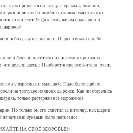
инск им пришёлся по вкусу. Первым делом они,
иц разноцветного пломбира, сколько уместилось в
риятного аппетита!» Да к тому же им надавали по
х шариков!
и в небо сразу все шарики. Шары взмыли в небо.
землю и бешено носиться под ногами у прохожих,
, что делали здесь в Наоборотинске все жители, очень
ногами у взрослых и малышей. Надо было ещё не
 росли на тротуаре из своих дырочек. Как ни старались
 шарика, только растеряли всё мороженое.
ик. Но только он его схватил за ниточку, как шарик
ей печатными буквами было написано:
ИХАЙТЕ НА СВОЁ ЗДОРОВЬЕ!»