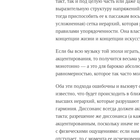
такт, так и под целую часть или даже 
выразительную структуру напряжений 
тогда приспособить ее к пассажам вос
усложненная) сетка иерархий, которая
правилами упорядоченности. Она власт
концепции жизни и концепции искусст
Если бы всю музыку той эпохи играт
акцентирования, то получится весьма 
монотонно — а это для барокко абсолю
равномерностью, которое так часто м
Оба эти подхода ошибочны и вызовут с
известно, что будет происходить в бли
высших иерархий, которые разрушают
гармония. Диссонанс всегда должен ак
такта; разрешение же диссонанса (а к
акцентированным, поскольку иначе не
с физическими ощущениями: если нам д
отступает, то с момента ее исчезновен