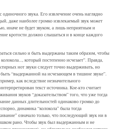
с одиночного звука. Его извлечение очень наглядно
ый, даже наиболее громко извлекаемый звук может
ью, иначе не будет звуком, а лишь неприятным и
ние кротости должно слышаться и в конце каждого
раться сильно и быть выдержаны таким образом, чтобы
 колокола..., который постепенно исчезает”. Правда,
ктирных нот звуки следует точно выдерживать, но
а быть “выдержанной на исчезающем в тишине звуке”.
ример, как вследствие незначительного
нтерпретирован текст источника. Кое-кто считает
ивания звуков “доказательством” того, что уже тогда
вание данных длительностей одинаково громко до
сспорно, динамика “колокола” была тогда
вание” означало только, что последующий звук ни в
лишком рано. Чтобы звук был выдержанным и не
местно применяется), он обязательно снабжался четким