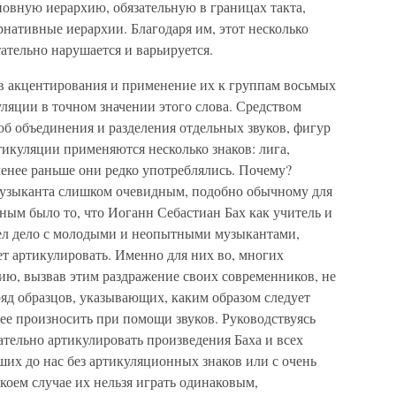
сновную иерархию, обязательную в границах такта,
нативные иерархии. Благодаря им, этот несколько
ательно нарушается и варьируется.
 акцентирования и применение их к группам восьмых
ляции в точном значении этого слова. Средством
об объединения и разделения отдельных звуков, фигур
икуляции применяются несколько знаков: лига,
 менее раньше они редко употреблялись. Почему?
музыканта слишком очевидным, подобно обычному для
ным было то, что Иоганн Себастиан Бах как учитель и
ел дело с молодыми и неопытными музыкантами,
ет артикулировать. Именно для них во, многих
ию, вызвав этим раздражение своих современников, не
яд образцов, указывающих, каким образом следует
ее произносить при помощи звуков. Руководствуясь
тельно артикулировать произведения Баха и всех
их до нас без артикуляционных знаков или с очень
коем случае их нельзя играть одинаковым,