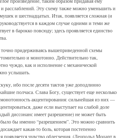
целое произведение, таким образом придавая ему
и расслаблений. Эту схему также можно уменьшить и
ьмушек и шестнадцатых. Итак, появляется сложная (и
 руководствуется в каждом случае одними и теми же
вует в барокко повсюду; здесь проявляется единство
ва.
ь, точно придерживаясь вышеприведенной схемы
утомительно и монотонно. Действительно так,
тно чуждо, как и исполнение с механической
ожно услышать.
куку, ибо после десяти тактов уже доподлинно
жайшие полчаса. Слава Богу, существует еще несколько
 монотонность акцентирования: сильнейшая из них —
центироваться, даже если выступает на слабой доле
аждый диссонанс имеет разрешение) не может быть
 было бы именно “разрешением”. Это можно сравнить
осаждает какая-то боль, которая постепенно
ия появляется чувство облегчения. (Леопольд Моцарт в