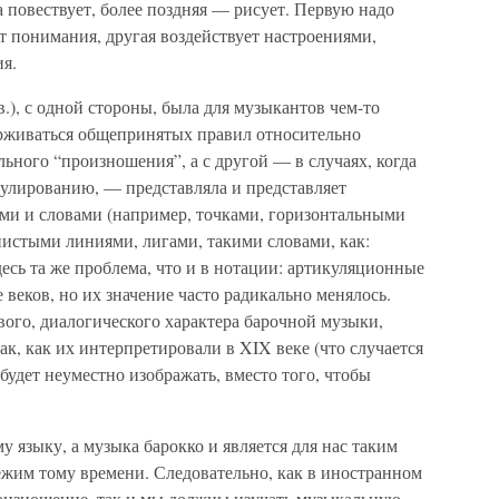
а повествует, более поздняя — рисует. Первую надо
ет понимания, другая воздействует настроениями,
я.
), с одной стороны, была для музыкантов чем-то
рживаться общепринятых правил относительно
ьного “произношения”, а с другой — в случаях, когда
кулированию, — представляла и представляет
ми и словами (например, точками, горизонтальными
истыми линиями, лигами, такими словами, как:
.). Здесь та же проблема, что и в нотации: артикуляционные
 веков, но их значение часто радикально менялось.
ового, диалогического характера барочной музыки,
ак, как их интерпретировали в XIX веке (что случается
 будет неуместно изображать, вместо того, чтобы
у языку, а музыка барокко и является для нас таким
ежим тому времени. Следовательно, как в иностранном
роизношение, так и мы должны изучать музыкальную