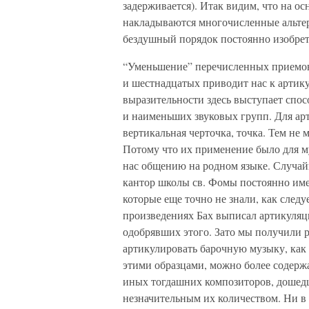
задерживается). Итак видим, что на о
накладываются многочисленные альтер
бездушный порядок постоянно изобрет
“Уменьшение” перечисленных приемов
и шестнадцатых приводит нас к артику
выразительности здесь выступает спос
и наименьших звуковых групп. Для арт
вертикальная черточка, точка. Тем не
Потому что их применение было для 
нас общению на родном языке. Случай
кантор школы св. Фомы постоянно им
которые еще точно не знали, как следу
произведениях Бах выписал артикуляц
одобрявших этого. Зато мы получили р
артикулировать барочную музыку, как 
этими образцами, можно более содержа
иных тогдашних композиторов, дошедш
незначительным их количеством. Ни в 