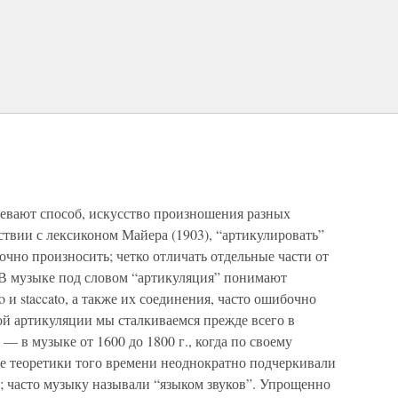
евают способ, искусство произношения разных
тствии с лексиконом Майера (1903), “артикулировать”
точно произносить; четко отличать отдельные части от
. В музыке под словом “артикуляция” понимают
o и staccato, а также их соединения, часто ошибочно
й артикуляции мы сталкиваемся прежде всего в
— в музыке от 1600 до 1800 г., когда по своему
се теоретики того времени неоднократно подчеркивали
; часто музыку называли “языком звуков”. Упрощенно