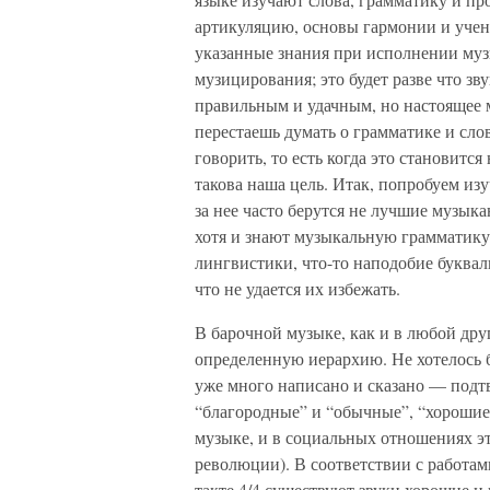
артикуляцию, основы гармонии и учени
указанные знания при исполнении музы
музицирования; это будет разве что зв
правильным и удачным, но настоящее м
перестаешь думать о грамматике и сло
говорить, то есть когда это становит
такова наша цель. Итак, попробуем из
за нее часто берутся не лучшие музык
хотя и знают музыкальную грамматику
лингвистики, что-то наподобие букваль
что не удается их избежать.
В барочной музыке, как и в любой дру
определенную иерархию. Не хотелось б
уже много написано и сказано — подт
“благородные” и “обычные”, “хорошие”
музыке, и в социальных отношениях эт
революции). В соответствии с работам
такте 4/4 существуют звуки хорошие и п