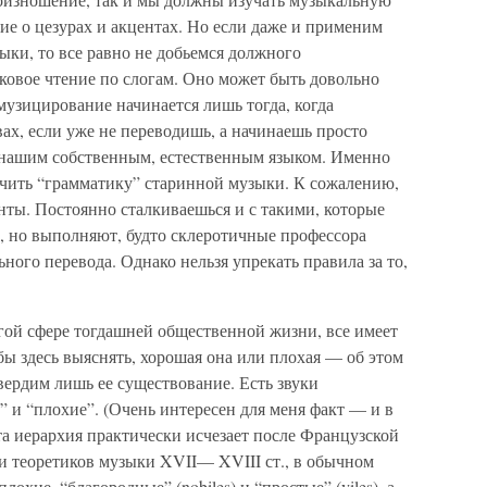
е о цезурах и акцентах. Но если даже и применим
ки, то все равно не добьемся должного
уковое чтение по слогам. Оно может быть довольно
узицирование начинается лишь тогда, когда
вах, если уже не переводишь, а начинаешь просто
ся нашим собственным, естественным языком. Именно
учить “грамматику” старинной музыки. К сожалению,
анты. Постоянно сталкиваешься и с такими, которые
, но выполняют, будто склеротичные профессора
ного перевода. Однако нельзя упрекать правила за то,
гой сфере тогдашней общественной жизни, все имеет
ы здесь выяснять, хорошая она или плохая — об этом
вердим лишь ее существование. Есть звуки
 и “плохие”. (Очень интересен для меня факт — и в
а иерархия практически исчезает после Французской
и теоретиков музыки XVII— XVIII ст., в обычном
лохие, “благородные” (nobiles) и “простые” (viles), а