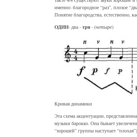
именно: благородное “раз”, плохое “дв
Понятие благородства, естественно, ка
ОДИН
три
- два -
- (
четыре
)
Кривая динамики
Эта схема акцентуации, представленная
музыки барокко. Она бывает увеличенн
“хорошей” группы наступает “плохая”