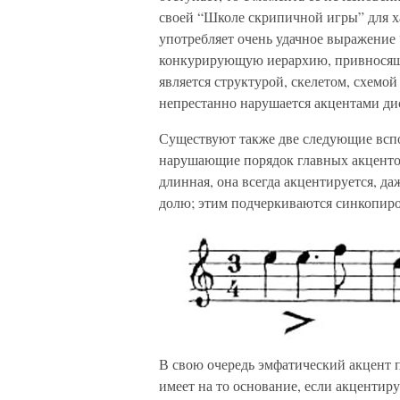
своей “Школе скрипичной игры” для х
употребляет очень удачное выражение
конкурирующую иерархию, привносящу
является структурой, скелетом, схемо
непрестанно нарушается акцентами ди
Существуют также две следующие всп
нарушающие порядок главных акцентов
длинная, она всегда акцентируется, д
долю; этим подчеркиваются синкопир
В свою очередь эмфатический акцент 
имеет на то основание, если акцентир