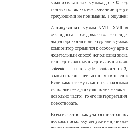
можно сказать так: музыка до 1800 год
понимать, так как все сказанное требу
требующими не понимания, а ощущени
Артикуляция (в музыке XVII—XVIII вв.
очевидным — следовало только приде
акцентирования и лигатур или музыкал
композитор стремился к особому арти
желательный способ исполнения знака
или вертикальными черточками и волн
spiccato, staccato, legato, tenuto и т.п
знаки остались неизменными в течение
Если какой-то музыкант, не зная язык
исполняет ее артикуляционные знаки т
довольно часто), то его интерпретация
повествовать.
Всем известно, как учатся иностранном
языком, поскольку мы уже не принадл
языке изучают слова, грамматику и п