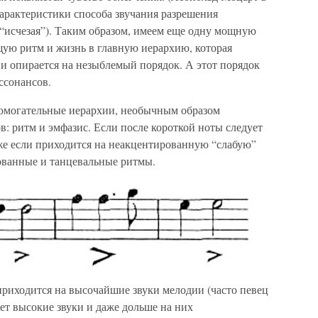
арактеристики способа звучания разрешения
 “исчезая”). Таким образом, имеем еще одну мощную
ю ритм и жизнь в главную иерархию, которая
й и опирается на незыблемый порядок. А этот порядок
ссонансов.
омогательные иерархии, необычным образом
: ритм и эмфазис. Если после короткой ноты следует
аже если приходится на неакцентированную “слабую”
ованные и танцевальные ритмы.
приходится на высочайшие звуки мелодии (часто певец
ует высокие звуки и даже дольше на них