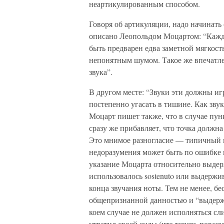
неартикулированным способом.
Говоря об артикуляции, надо начинать 
описано Леопольдом Моцартом: “Кажд
быть предварен едва заметной мягкост
непонятным шумом. Такое же впечатле
звука”.
В другом месте: “Звуки эти должны иг
постепенно угасать в тишине. Как звук
Моцарт пишет также, что в случае пун
сразу же прибавляет, что точка должн
Это мнимое разногласие — типичный п
недоразумения может быть по ошибке и
указание Моцарта относительно выдерж
использовалось sostenuto или выдержи
конца звучания ноты. Тем не менее, бе
общепризнанной данностью и “выдержи
коем случае не должен исполняться с
утратил своей силы (что теперь повсе