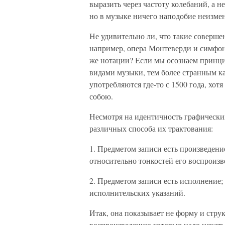
выразить через частоту колебаний, а
но в музыке ничего наподобие неизмен
Не удивительно ли, что такие соверше
например, опера Монтеверди и симфон
же нотации? Если мы осознаем принц
видами музыки, тем более странным ка
употребляются где-то с 1500 года, хо
собою.
Несмотря на идентичность графически
различных способа их трактования:
1. Предметом записи есть произведение
относительно тонкостей его воспроизв
2. Предметом записи есть исполнение;
исполнительских указаний.
Итак, она показывает не форму и струк
воспроизведению которых надо искать