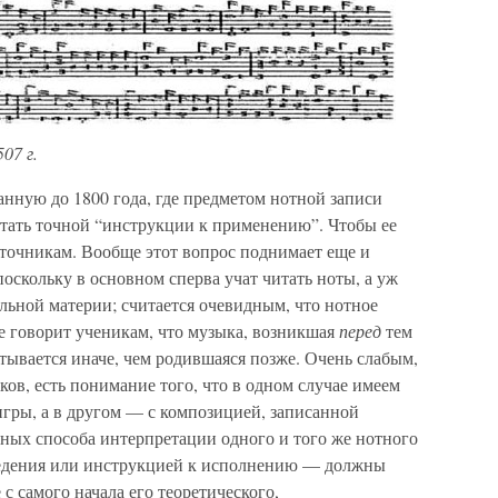
07 г.
анную до 1800 года, где предметом нотной записи
атать точной “инструкции к применению”. Чтобы ее
сточникам. Вообще этот вопрос поднимает еще и
оскольку в основном сперва учат читать ноты, а уж
льной материи; считается очевидным, что нотное
е говорит ученикам, что музыка, возникшая
перед
тем
тывается иначе, чем родившаяся позже. Очень слабым,
иков, есть понимание того, что в одном случае имеем
игры, а в другом — с композицией, записанной
ных способа интерпретации одного и того же нотного
едения или инструкцией к исполнению — должны
с самого начала его теоретического,