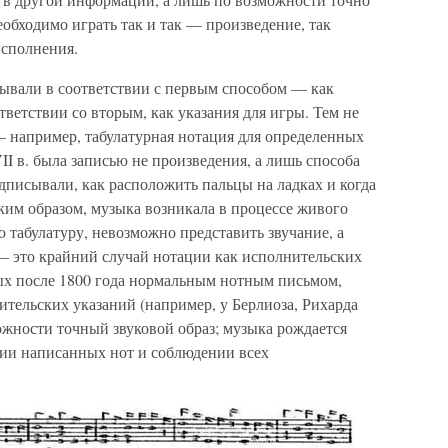
обходимо играть так и так — произведение, так
исполнения.
сывали в соответствии с первым способом — как
тветствии со вторым, как указания для игры. Тем не
 например, табулатурная нотация для определенных
II в. была записью не произведения, а лишь способа
дписывали, как расположить пальцы на ладках и когда
ким образом, музыка возникала в процессе живого
 табулатуру, невозможно представить звучание, а
— это крайний случай нотации как исполнительских
ых после 1800 года нормальным нотным письмом,
тельских указаний (например, у Берлиоза, Рихарда
можности точный звуковой образ; музыка рождается
ии написанных нот и соблюдении всех