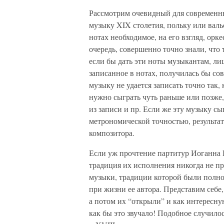
Рассмотрим очевидный для современ
музыку XIX столетия, польку или валь
нотах необходимое, на его взгляд, орк
очередь, совершенно точно знали, что 
если бы дать эти ноты музыкантам, л
записанное в нотах, получилась бы со
музыку не удается записать точно так,
нужно сыграть чуть раньше или позже,
из записи и пр. Если же эту музыку сыг
метрономической точностью, результа
композитора.
Если уж прочтение партитур Иоганна 
традиция их исполнения никогда не пр
музыки, традиции которой были полнос
при жизни ее автора. Представим себе,
а потом их “открыли” и как интересну
как бы это звучало! Подобное случил