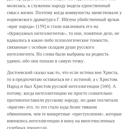
молилась, в служении народу видела единственный
смысл жизни. Поэтому когда коммунисты заимствовали у
норвежского драматурга Г. Ибсена убийственный ярлык
«враг народа» [159] и стали наклеивать его на
«буржуазных интеллигентов», то они, понятное дело, не
вдавались в какие-либо психологические тонкости,
связанные с особым складом души русского
интеллигента. Но слова были выбраны на редкость
удачно, ибо они попали в самую точку.
Достоевский сказал как-то, что если истина вне Христа,
то я предпочитаю оставаться не с истиной, а с Христом.
Народ и был Христом русской интеллигенции [160]. А
потому, когда интеллигенцию не просто сознательно
противопоставили русскому народу, но даже посчитали
«врагом» его, то это стало куда более тяжким
обвинением, чем те конкретные «преступления», которые
вменялись интеллигенции в вину на многочисленных
судебных процессах.