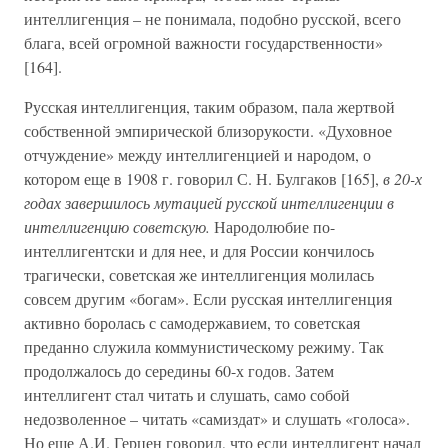
интеллигенция – не понимала, подобно русской, всего
блага, всей огромной важности государственности»
[164].
Русская интеллигенция, таким образом, пала жертвой
собственной эмпирической близорукости. «Духовное
отчуждение» между интеллигенцией и народом, о
котором еще в 1908 г. говорил С. Н. Булгаков [165],
в 20-х
годах завершилось мутацией русской интеллигенции в
интеллигенцию советскую.
Народолюбие по-
интеллигентски и для нее, и для России кончилось
трагически, советская же интеллигенция молилась
совсем другим «богам». Если русская интеллигенция
активно боролась с самодержавием, то советская
преданно служила коммунистическому режиму. Так
продолжалось до середины 60-х годов. Затем
интеллигент стал читать и слушать, само собой
недозволенное – читать «самиздат» и слушать «голоса».
Но еще А.И. Герцен говорил, что если интеллигент начал