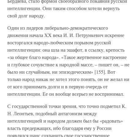
Бердяева, стало формой своеобразного покаяния русской
интеллигенции. Они таким способом хотели вернуть
свой долг народу.
Один из лидеров либерально-демократического
движения начала XX века И. И. Петрункевич искренне
восторгался народо-любческим порывом русской
интеллигенции: она шла на эшафот, в ссылку, крепость
«за общее благо народа». «Такое жертвенное настроение
и глубокое сочувствие к народной массе, – пишет он, – не
было ни случайным, ни эпизодическим» [155]. Вот
только народ никак не хотел этого понять, он не желал ни
от кого принимать долги и в первую очередь от
интеллигенции. Ее он вообще всерьез не воспринимал.
С государственной точки зрения, что точно подметил К.
Н. Леонтьев, подобный антагонизм между
интеллигенцией и народом должен был бы «радовать»
власть предержащих, ибо благодаря ему у России
появлялся шанс сохранить свое государственное