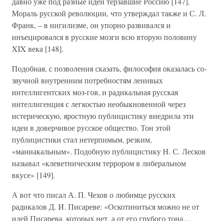
давно уже под разные идеи терзавшие Россию [147].
Мораль русской революции, что утверждал также и С. Л.
Франк, – в нигилизме, он упорно развивался и
инъецировался в русские мозги всю вторую половину
XIX века [148].
Подобная, с позволения сказать, философия оказалась со-
звучной внутренним потребностям ленивых
интеллигентских моз-гов, и радикальная русская
интеллигенция с легкостью необыкновенной через
истерическую, яростную публицистику внедрила эти
идеи в доверчивое русское общество. Тон этой
публицистики стал нетерпимым, резким,
«маниакальным». Подобную публицистику Н. С. Лесков
называл «клеветническим террором в либеральном
вкусе» [149].
А вот что писал А. П. Чехов о любимце русских
радикалов Д. И. Писареве: «Оскотиниться можно не от
идей Писарева, которых нет, а от его грубого тона…