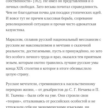
собственности» [162]. Не имел он представления и о
личных свободах. Зато весьма почитал справедливость.
Чем не благодатная почва для посадки утопических идей.
И вовсе тут не причем классовая борьба, созревание
революционной ситуации и прочая чисто адвокатская
казуистика.
Марксизм, сплавив русский национальный мессианизм с
русским же максимализмом и мечтами о сказочной
реальности, достигаемыми, пусть и принуждённо, но зато
без особого личного труда и враз, оказался тем приятным
зельем, которым охотно травились лучшие русские умы
конца XIX столетия и которое в итоге обезмыслило
целую страну.
Русские мечтатели, стремившиеся к насильственному
перекрою жизни, – от декабристов до С. Г. Нечаева и П.
Н. Ткачева – были себе на уме. Они строили свои
«теории», отталкиваясь от российских особостей и не
утруждали себя ни экономическими изысками, ни