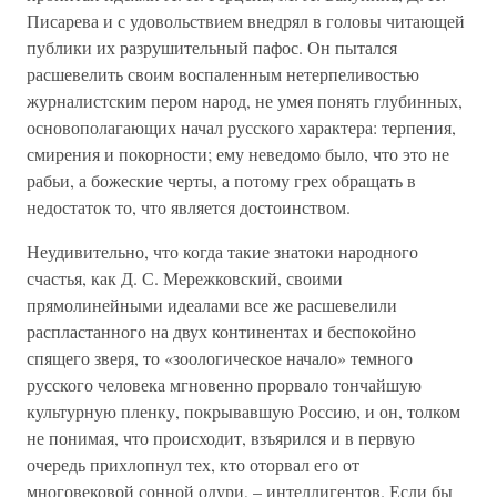
Писарева и с удовольствием внедрял в головы читающей
публики их разрушительный пафос. Он пытался
расшевелить своим воспаленным нетерпеливостью
журналистским пером народ, не умея понять глубинных,
основополагающих начал русского характера: терпения,
смирения и покорности; ему неведомо было, что это не
рабьи, а божеские черты, а потому грех обращать в
недостаток то, что является достоинством.
Неудивительно, что когда такие знатоки народного
счастья, как Д. С. Мережковский, своими
прямолинейными идеалами все же расшевелили
распластанного на двух континентах и беспокойно
спящего зверя, то «зоологическое начало» темного
русского человека мгновенно прорвало тончайшую
культурную пленку, покрывавшую Россию, и он, толком
не понимая, что происходит, взъярился и в первую
очередь прихлопнул тех, кто оторвал его от
многовековой сонной одури, – интеллигентов. Если бы