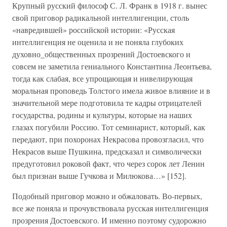
Крупный русский философ С. Л. Франк в 1918 г. вынес
свой приговор радикальной интеллигенции, столь
«навредившей» российской истории: «Русская
интеллигенция не оценила и не поняла глубоких
духовно_общественных прозрений Достоевского и
совсем не заметила гениального Константина Леонтьева,
тогда как слабая, все упрощающая и нивелирующая
моральная проповедь Толстого имела живое влияние и в
значительной мере подготовила те кадры отрицателей
государства, родины и культуры, которые на наших
глазах погубили Россию. Тот семинарист, который, как
передают, при похоронах Некрасова провозгласил, что
Некрасов выше Пушкина, предсказал и символически
предуготовил роковой факт, что через сорок лет Ленин
был признан выше Гучкова и Милюкова…» [152].
Подобный приговор можно и обжаловать. Во-первых,
все же поняла и прочувствовала русская интеллигенция
прозрения Достоевского. И именно поэтому судорожно