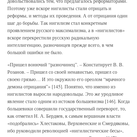
довольствовались тем, что предлагалось реформаторами.
Поэтому уже вскоре нигилисты стали отрицать и
реформы, и методы их проведения. А от отрицания один
шаг до борьбы. Так нигилизм стал конкретным
проявлением русского максимализма, а в «нигилистов»
вскоре перекрестили русскую радикальную
интеллигенцию, разночинцев прежде всего, в чем
большой ошибки не было.
«Пришел вонючий “разночинец”. – Констатирует В. В.
Розанов. – Пришел со своей ненавистью, пришел со
своею грязью… И это окружило его ореолом “мрачного
демона отрицания”» [145]. Понятно, что именно из
нигилистов выросли народовольцы. Это же уродливое
явление стало одним из истоков большевизма [146]. Когда
большевики совершили государственный переворот, то,
как отметил Н. А. Бердяев, к самым вершинам власти
«подобрались» Хлестаковы, Верховенские и Смердяковы,
ибо руководили революцией «нигилистические бесы»,