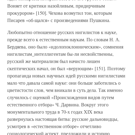
Воняет от критики назойливым, придирчивым
прокурором» [150]. Чехова возмутил тон, которым
Писарев «об-щался» с произведениями Пушкина.
Любопытно отношение русских нигилистов к науке,
прежде всего к естественным наукам. По словам Н. А.
Бердяева, оно было «идолопоклонническим», сомнения
нигилистам_интеллигентам бы-ли несвойственны,
русский же материализм был начисто лишен
скептических начал, он был «верующим» [151]. Поэтому
пропаганда новых научных идей русскими нигилистами
мало что давала самой науке: они больше заботились о
цветистости слов, чем вникали в суть дела. Так именно
случилось с оценкой «Происхождения видов путем
естественного отбора» Ч. Дарвина. Вокруг этого
монументального труда в 70-х годах XIX века
развернулась настоящая битва: русские дальновидцы,
усмотрев в «естественном отборе» отчетливо
социологический аспект, предложили и историю