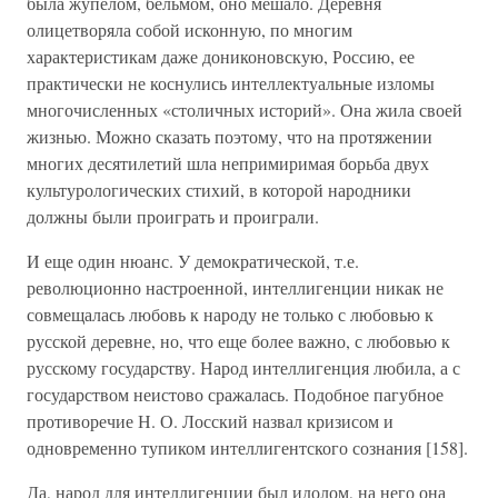
была жупелом, бельмом, оно мешало. Деревня
олицетворяла собой исконную, по многим
характеристикам даже дониконовскую, Россию, ее
практически не коснулись интеллектуальные изломы
многочисленных «столичных историй». Она жила своей
жизнью. Можно сказать поэтому, что на протяжении
многих десятилетий шла непримиримая борьба двух
культурологических стихий, в которой народники
должны были проиграть и проиграли.
И еще один нюанс. У демократической, т.е.
революционно настроенной, интеллигенции никак не
совмещалась любовь к народу не только с любовью к
русской деревне, но, что еще более важно, с любовью к
русскому государству. Народ интеллигенция любила, а с
государством неистово сражалась. Подобное пагубное
противоречие Н. О. Лосский назвал кризисом и
одновременно тупиком интеллигентского сознания [158].
Да, народ для интеллигенции был идолом, на него она