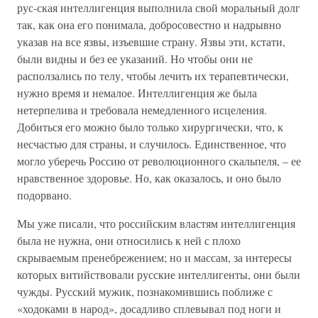
рус-ская интеллигенция выполнила свой моральный долг
так, как она его понимала, добросовестно и надрывно
указав на все язвы, изъевшие страну. Язвы эти, кстати,
были видны и без ее указаний. Но чтобы они не
расползались по телу, чтобы лечить их терапевтически,
нужно время и немалое. Интеллигенция же была
нетерпелива и требовала немедленного исцеления.
Добиться его можно было только хирургически, что, к
несчастью для страны, и случилось. Единственное, что
могло уберечь Россию от революционного скальпеля, – ее
нравственное здоровье. Но, как оказалось, и оно было
подорвано.
Мы уже писали, что российским властям интеллигенция
была не нужна, они относились к ней с плохо
скрываемым пренебрежением; но и массам, за интересы
которых витийствовали русские интеллигенты, они были
чужды. Русский мужик, познакомившись поближе с
«ходоками в народ», досадливо сплевывал под ноги и