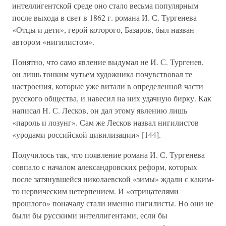
интеллигентской среде оно стало весьма популярным
после выхода в свет в 1862 г. романа И. С. Тургенева
«Отцы и дети», герой которого, Базаров, был назван
автором «нигилистом».
Понятно, что само явление выдумал не И. С. Тургенев,
он лишь тонким чутьем художника почувствовал те
настроения, которые уже витали в определенной части
русского общества, и навесил на них удачную бирку. Как
написал Н. С. Лесков, он дал этому явлению лишь
«пароль и лозунг». Сам же Лесков назвал нигилистов
«уродами российской цивилизации» [144].
Получилось так, что появление романа И. С. Тургенева
совпало с началом александровских реформ, которых
после затянувшейся николаевской «зимы» ждали с каким-
то нервическим нетерпением. И «отрицателями
прошлого» поначалу стали именно нигилисты. Но они не
были бы русскими интеллигентами, если бы