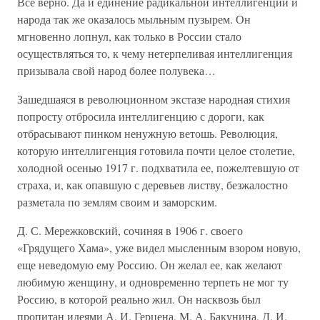
Все верно. Да и единение радикальной интеллигенции и
народа так же оказалось мыльным пузырем. Он
мгновенно лопнул, как только в России стало
осуществляться то, к чему нетерпеливая интеллигенция
призывала свой народ более полувека…
Зашедшаяся в революционном экстазе народная стихия
попросту отбросила интеллигенцию с дороги, как
отбрасывают пинком ненужную ветошь. Революция,
которую интеллигенция готовила почти целое столетие,
холодной осенью 1917 г. подхватила ее, пожелтевшую от
страха, и, как опавшую с деревьев листву, безжалостно
разметала по землям своим и заморским.
Д. С. Мережковский, сочиняя в 1906 г. своего
«Грядущего Хама», уже видел мысленным взором новую,
еще неведомую ему Россию. Он желал ее, как желают
любимую женщину, и одновременно терпеть не мог ту
Россию, в которой реально жил. Он насквозь был
пропитан идеями А. И. Герцена, М. А. Бакунина, Д. И.