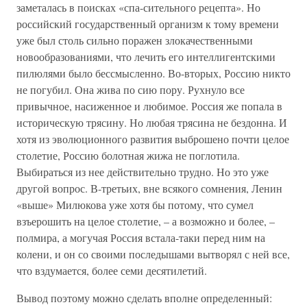
заметалась в поисках «спа-сительного рецепта». Но
российский государственный организм к тому времени
уже был столь сильно поражен злокачественными
новообразованиями, что лечить его интеллигентскими
пилюлями было бессмысленно. Во-вторых, Россию никто
не погубил. Она жива по сию пору. Рухнуло все
привычное, насиженное и любимое. Россия же попала в
историческую трясину. Но любая трясина не бездонна. И
хотя из эволюционного развития выброшено почти целое
столетие, Россию болотная жижа не поглотила.
Выбираться из нее действительно трудно. Но это уже
другой вопрос. В-третьих, вне всякого сомнения, Ленин
«выше» Милюкова уже хотя бы потому, что сумел
взъерошить на целое столетие, – а возможно и более, –
полмира, а могучая Россия встала-таки перед ним на
колени, и он со своими последышами вытворял с ней все,
что вздумается, более семи десятилетий.
Вывод поэтому можно сделать вполне определенный: