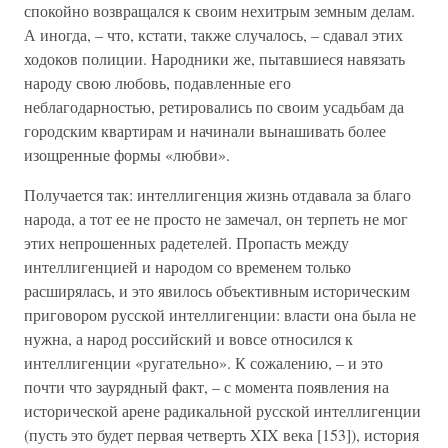
спокойно возвращался к своим нехитрым земным делам.
А иногда, – что, кстати, также случалось, – сдавал этих
ходоков полиции. Народники же, пытавшиеся навязать
народу свою любовь, подавленные его
неблагодарностью, ретировались по своим усадьбам да
городским квартирам и начинали вынашивать более
изощренные формы «любви».
Получается так: интеллигенция жизнь отдавала за благо
народа, а тот ее не просто не замечал, он терпеть не мог
этих непрошенных радетелей. Пропасть между
интеллигенцией и народом со временем только
расширялась, и это явилось объективным историческим
приговором русской интеллигенции: власти она была не
нужна, а народ российский и вовсе относился к
интеллигенции «ругательно». К сожалению, – и это
почти что заурядный факт, – с момента появления на
исторической арене радикальной русской интеллигенции
(пусть это будет первая четверть XIX века [153]), история