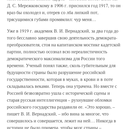
Д. С. Мережковскому в 1906 г. приснился год 1917, то он
враз бы охолодел и, отерев со лба липкий пот,
трясущимися губами промямлил: чур меня…
Уже в 1919 г. академик В. И. Вернадский, за два года до
того бесславно завершив свою деятельность демократа-
преобразователя, стоя на капитанском мостике кадетской
партии, полностью осознал всю нереалистичность
демократического максимализма для России того
времени. Ученый понял также, сколь губительным для
будущности страны было разрушение российской
государственности, которая в муках, в крови и в поте
складывалась веками. Теперь она утрачена. Но вместе с
Россией безвозвратно ушла с исторической сцены и
старая русская интеллигенция – рухнувшие обломки
российского государства раздавили ее. «Это хорошо, –
пишет В. И. Вернадский, – ибо вина за многое, что
совершилось и совершается, лежит на ней… Никогда в
истории не было примера, чтобы мозг страны –