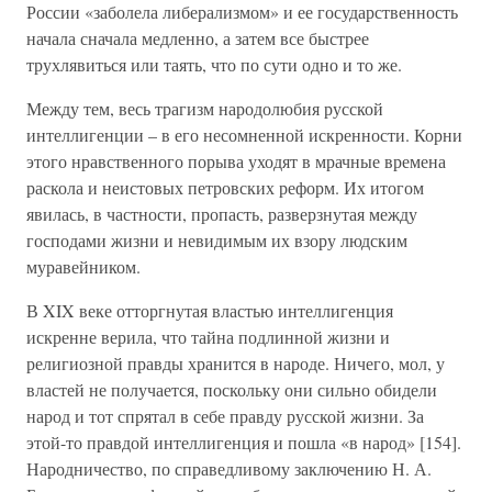
России «заболела либерализмом» и ее государственность
начала сначала медленно, а затем все быстрее
трухлявиться или таять, что по сути одно и то же.
Между тем, весь трагизм народолюбия русской
интеллигенции – в его несомненной искренности. Корни
этого нравственного порыва уходят в мрачные времена
раскола и неистовых петровских реформ. Их итогом
явилась, в частности, пропасть, разверзнутая между
господами жизни и невидимым их взору людским
муравейником.
В XIX веке отторгнутая властью интеллигенция
искренне верила, что тайна подлинной жизни и
религиозной правды хранится в народе. Ничего, мол, у
властей не получается, поскольку они сильно обидели
народ и тот спрятал в себе правду русской жизни. За
этой-то правдой интеллигенция и пошла «в народ» [154].
Народничество, по справедливому заключению Н. А.