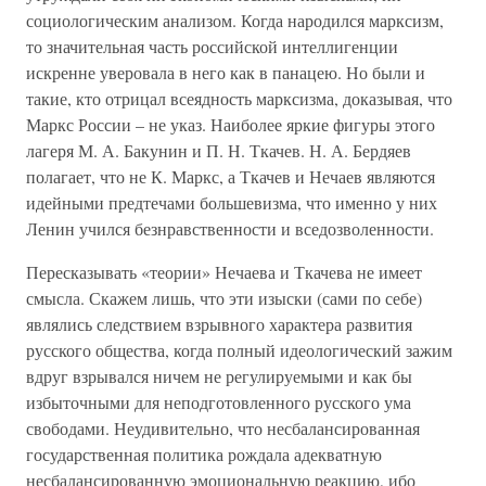
социологическим анализом. Когда народился марксизм,
то значительная часть российской интеллигенции
искренне уверовала в него как в панацею. Но были и
такие, кто отрицал всеядность марксизма, доказывая, что
Маркс России – не указ. Наиболее яркие фигуры этого
лагеря М. А. Бакунин и П. Н. Ткачев. Н. А. Бердяев
полагает, что не К. Маркс, а Ткачев и Нечаев являются
идейными предтечами большевизма, что именно у них
Ленин учился безнравственности и вседозволенности.
Пересказывать «теории» Нечаева и Ткачева не имеет
смысла. Скажем лишь, что эти изыски (сами по себе)
являлись следствием взрывного характера развития
русского общества, когда полный идеологический зажим
вдруг взрывался ничем не регулируемыми и как бы
избыточными для неподготовленного русского ума
свободами. Неудивительно, что несбалансированная
государственная политика рождала адекватную
несбалансированную эмоциональную реакцию, ибо