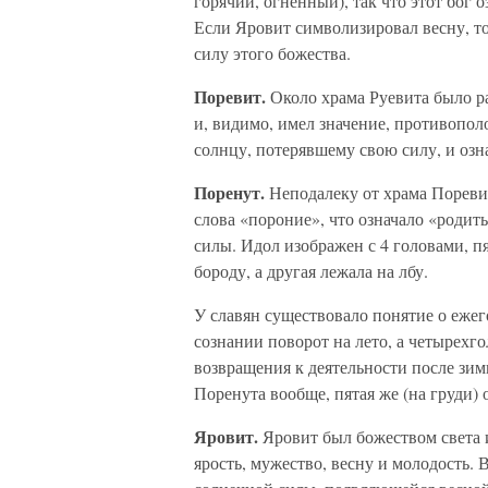
горячий, огненный), так что этот бог 
Если Яровит символизировал весну, то
силу этого божества.
Поревит.
Около храма Руевита было р
и, видимо, имел значение, противопо
солнцу, потерявшему свою силу, и озн
Поренут.
Неподалеку от храма Поревит
слова «пороние», что означало «родит
силы. Идол изображен с 4 головами, пя
бороду, а другая лежала на лбу.
У славян существовало понятие о еже
сознании поворот на лето, а четырехг
возвращения к деятельности после зи
Поренута вообще, пятая же (на груди) 
Яровит.
Яровит был божеством света и
ярость, мужество, весну и молодость