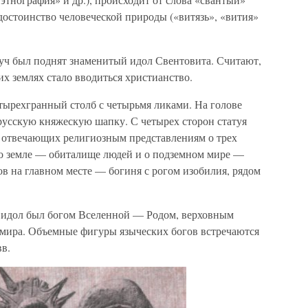
 достоинство человеческой природы («витязь», «вития»
руч был поднят знаменитый идол Свентовита. Считают,
тих землях стало вводиться христианство.
тырехгранный столб с четырьмя ликами. На голове
усскую княжескую шапку. С четырех сторон статуя
 отвечающих религиозным представлениям о трех
 о земле — обиталище людей и о подземном мире —
ов на главном месте — богиня с рогом изобилия, рядом
ий идол был богом Вселенной — Родом, верховным
о мира. Объемные фигуры языческих богов встречаются
в.