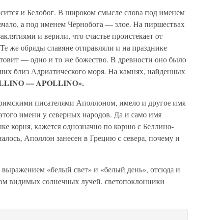
ится и Белобог. В широком смысле слова под именем
ачало, а под именем Чернобога — злое. На пиршествах
аклятиями и верили, что счастье проистекает от
. Те же обряды славяне отправляли и на празднике
нтовит — одно и то же божество. В древности оно было
вших близ Адриатического моря. На камнях, найденных
LLINO — APOLLINO».
е римскими писателями Аполлоном, имело и другое имя
этого имени у северных народов. Да и само имя
ке корня, кажется однозначно по корню с Беллино-
налось, Аполлон занесен в Грецию с севера, почему и
 выражением «белый свет» и «белый день», отсюда и
том видимых солнечных лучей, светопоклонники