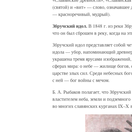
(святой) и «вит» — слово, означавшее
— красноречивый, мудрый).
Збручский идол.
В 1848 г. из реки Зб
что он был сброшен в реку, когда на э
Збручский идол представляет собой че
идола — убор, напоминающий древнер
украшена тремя ярусами изображений,
сферах мира: о небе — жилище богов,
царстве злых сил. Среди небесных бог
с ней — бог войны с мечом.
Б. А. Рыбаков полагает, что Збручск
властителем неба, земли и подземног
во многих славянских курганах IX–X в