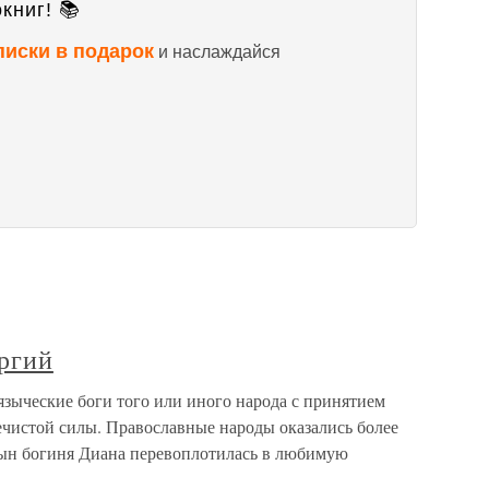
книг! 📚
писки в подарок
и наслаждайся
оргий
 языческие боги того или иного народа с принятием
ечистой силы. Православные народы оказались более
мын богиня Диана перевоплотилась в любимую