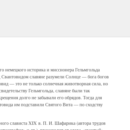
го немецкого историка и миссионера Гельмгольда
под Свантовидом славяне разумели Солнце — бога богов
овид — это не только солнечная животворная сила, но
свидетельству Гельмгольда, славяне были так
крещения долго не забывали его обрядов. Тогда для
товида им подставили Святого Вита — по сходству
ого слависта XIX в. П. И. Шафарика (автора трудов
этнография» и др.), происходит от слова «свантый»