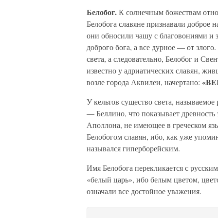
Белобог.
К солнечным божествам относ
Белобога славяне признавали доброе н
они обносили чашу с благовониями и з
доброго бога, а все дурное — от злого
света, а следовательно, Белобог и Све
известно у адриатических славян, жи
«BE
возле города Аквилеи, начертано:
У кельтов существо света, называемо
— Беллино, что показывает древность 
Аполлона, не имеющее в греческом язы
Белобогом славян, ибо, как уже упоми
назывался гиперборейским.
Имя Белобога перекликается с русским
«белый царь», ибо белым цветом, цве
означали все достойное уважения.