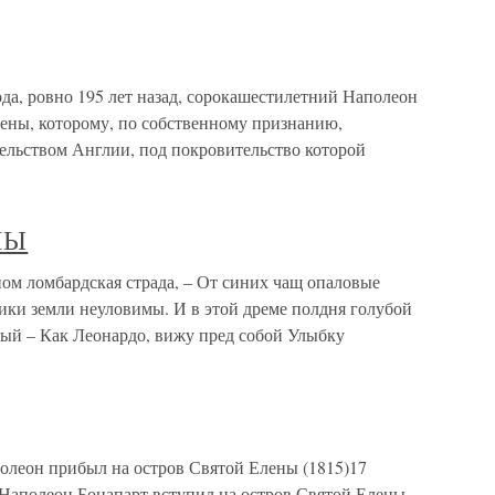
да, ровно 195 лет назад, сорокашестилетний Наполеон
лены, которому, по собственному признанию,
ельством Англии, под покровительство которой
НЫ
ломбардская страда, – От синих чащ опаловые
ики земли неуловимы. И в этой дреме полдня голубой
ый – Как Леонардо, вижу пред собой Улыбку
полеон прибыл на остров Святой Елены (1815)17
 Наполеон Бонапарт вступил на остров Святой Елены,