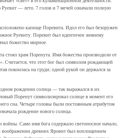
означает «свет» в его кульминационной деятельности.
 Руевит — лето. 7 голов и 7 мечей означали полную
асположено капище Поревита. Идол его был безоружен
ложное Руевиту. Поревит был идентичен зимнему
ачал божество мирное.
а стоял храм Поренута. Имя божества производили от
ь». Считается, что этот бог был символом рождающей
тая покоилась на груди; одной рукой он держался за
годном рождении солнца — так выражался в их
оловый Поренут символизировал солнце в момент его
мнего сна. Четыре головы были постоянным атрибутом
означала рождение нового солнца.
 войны. Само имя бога содержало светоносное начало,
. В воображении древних Яровит был воплощением