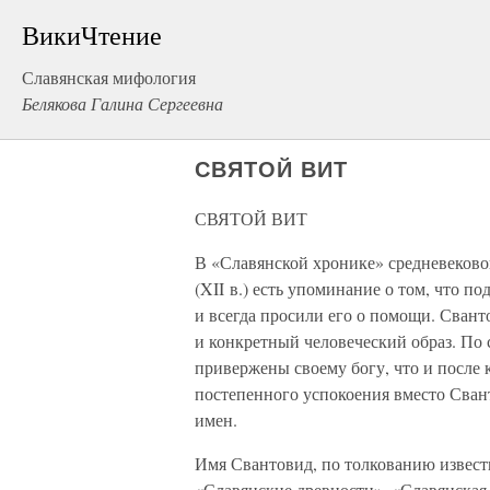
ВикиЧтение
Славянская мифология
Белякова Галина Сергеевна
СВЯТОЙ ВИТ
СВЯТОЙ ВИТ
В «Славянской хронике» средневеково
(XII в.) есть упоминание о том, что 
и всегда просили его о помощи. Свант
и конкретный человеческий образ. По 
привержены своему богу, что и после 
постепенного успокоения вместо Сван
имен.
Имя Свантовид, по толкованию известн
«Славянские древности», «Славянская 