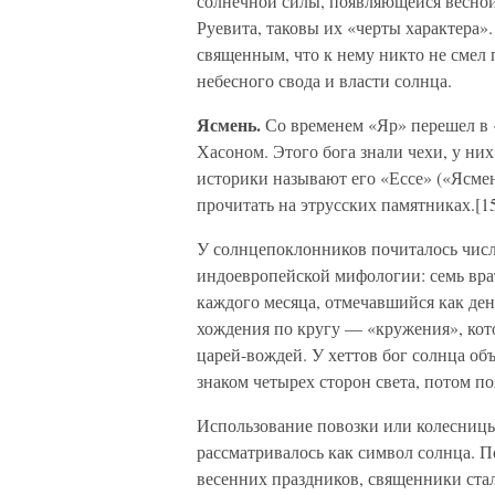
солнечной силы, появляющейся весной
Руевита, таковы их «черты характера»
священным, что к нему никто не смел 
небесного свода и власти солнца.
Ясмень.
Со временем «Яр» перешел в «
Хасоном. Этого бога знали чехи, у них
историки называют его «Ессе» («Ясме
прочитать на этрусских памятниках.[1
У солнцепоклонников почиталось числ
индоевропейской мифологии: семь врат
каждого месяца, отмечавшийся как де
хождения по кругу — «кружения», кот
царей-вождей. У хеттов бог солнца об
знаком четырех сторон света, потом п
Использование повозки или колесницы 
рассматривалось как символ солнца. П
весенних праздников, священники стал