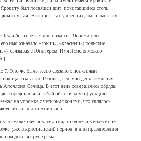
. Значение буйности, силы имеют имена Яровита и
. Яровиту был посвящен щит, почитавшийся столь
прикоснуться. Этот щит, как у древних, был символом
Яс» и бога света стали называть Ясоном или
 его имя означало «яркий», «красный»; польские
нь»), связывая с Юпитером. Имя Ясменя можно
56]
о 7. Оно же было тесно связано с понятиями
 солнца, семь стоп Гелиоса, седьмой день рождения
нь Аполлона-Солнца. В этот день совершались обряды
орые представляли собой обязательную функцию
ъезжал на упряжке с четырьмя конями, что являлось
оявлялась квадрига Аполлона.
в ритуалах обусловлено тем, что колесо в колеснице
озже, уже в христианский период, в дни празднования
и обходить вокруг храма.