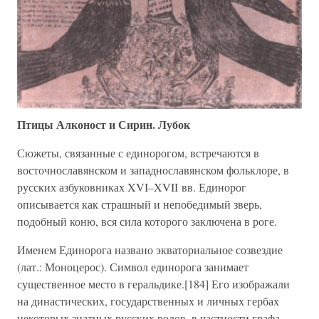
Птицы Алконост и Сирин. Лубок
Сюжеты, связанные с единорогом, встречаются в
восточнославянском и западнославянском фольклоре, в
русских азбуковниках XVI–XVII вв. Единорог
описывается как страшный и непобедимый зверь,
подобный коню, вся сила которого заключена в роге.
Именем Единорога названо экваториальное созвездие
(лат.: Моноцерос). Символ единорога занимает
существенное место в геральдике.[184] Его изображали
на династических, государственных и личных гербах
некоторых знатных русских родов, в частности графа