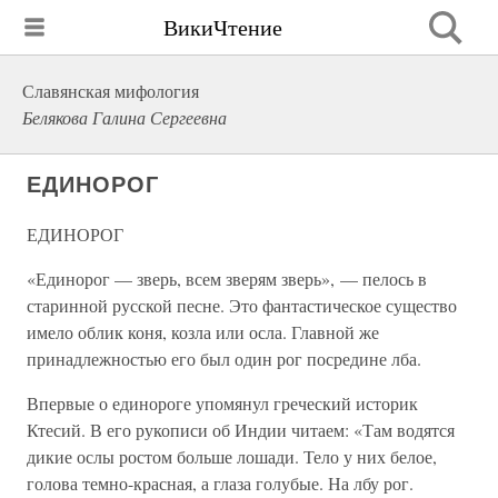
ВикиЧтение
Славянская мифология
Белякова Галина Сергеевна
ЕДИНОРОГ
ЕДИНОРОГ
«Единорог — зверь, всем зверям зверь», — пелось в
старинной русской песне. Это фантастическое существо
имело облик коня, козла или осла. Главной же
принадлежностью его был один рог посредине лба.
Впервые о единороге упомянул греческий историк
Ктесий. В его рукописи об Индии читаем: «Там водятся
дикие ослы ростом больше лошади. Тело у них белое,
голова темно-красная, а глаза голубые. На лбу рог.