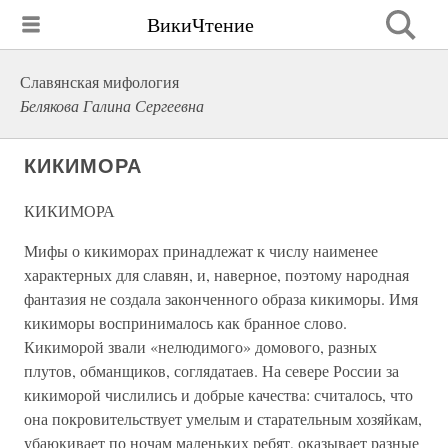
ВикиЧтение
Славянская мифология
Белякова Галина Сергеевна
КИКИМОРА
КИКИМОРА
Мифы о кикиморах принадлежат к числу наименее
характерных для славян, и, наверное, поэтому народная
фантазия не создала законченного образа кикиморы. Имя
кикиморы воспринималось как бранное слово.
Кикиморой звали «нелюдимого» домового, разных
плутов, обманщиков, соглядатаев. На севере России за
кикиморой числились и добрые качества: считалось, что
она покровительствует умелым и старательным хозяйкам,
убаюкивает по ночам маленьких ребят, оказывает разные