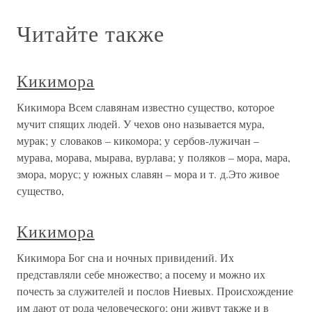
Читайте также
Кикимора
Кикимора Всем славянам известно существо, которое
мучит спящих людей. У чехов оно называется мура,
мурак; у словаков – кикомора; у сербов-лужичан –
мурава, морава, мырава, вурлава; у поляков – мора, мара,
змора, морус; у южных славян – мора и т. д.Это живое
существо,
Кикимора
Кикимора Бог сна и ночных привидений. Их
представляли себе множество; а посему и можно их
почесть за служителей и послов Ниевых. Происхождение
им дают от рода человеческого; они живут также и в