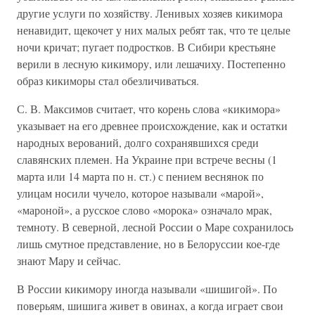
другие услуги по хозяйству. Ленивых хозяев кикимора
ненавидит, щекочет у них малых ребят так, что те целые
ночи кричат; пугает подростков. В Сибири крестьяне
верили в лесную кикимору, или лешачиху. Постепенно
образ кикиморы стал обезличиваться.
С. В. Максимов считает, что корень слова «кикимора»
указывает на его древнее происхождение, как и остатки
народных верований, долго сохранявшихся среди
славянских племен. На Украине при встрече весны (1
марта или 14 марта по н. ст.) с пением веснянок по
улицам носили чучело, которое называли «марой»,
«мароной», а русское слово «морока» означало мрак,
темноту. В северной, лесной России о Маре сохранилось
лишь смутное представление, но в Белоруссии кое-где
знают Мару и сейчас.
В России кикимору иногда называли «шишигой». По
поверьям, шишига живет в овинах, а когда играет свои