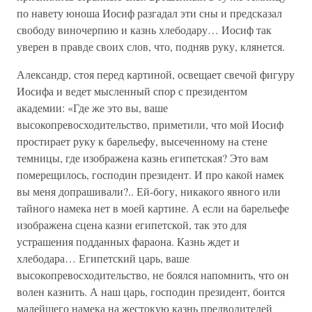
по навету юноша Иосиф разгадал эти сны и предсказал
свободу виночерпию и казнь хлебодару… Иосиф так
уверен в правде своих слов, что, подняв руку, клянется.
Александр, стоя перед картиной, освещает свечой фигуру
Иосифа и ведет мысленный спор с президентом
академии: «Где же это вы, ваше
высокопревосходительство, приметили, что мой Иосиф
простирает руку к барельефу, высеченному на стене
темницы, где изображена казнь египетская? Это вам
померещилось, господин президент. И про какой намек
вы меня допрашивали?.. Ей-богу, никакого явного или
тайного намека нет в моей картине. А если на барельефе
изображена сцена казни египетской, так это для
устрашения подданных фараона. Казнь ждет и
хлебодара… Египетский царь, ваше
высокопревосходительство, не боялся напомнить, что он
волен казнить. А наш царь, господин президент, боится
малейшего намека на жестокую казнь предводителей