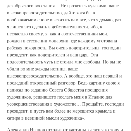
декабрьского восстания… Не грозитесь кулаками, ваше
высокопревосходительство, дайте хотя бы в
воображаемом споре высказать вам все, что я думаю, раз
я лишен это сделать в действительности, ибо, к
несчастью своему, я, как и соотечественники мои,
рожден в стеснении монархии, где каждому уготована
рабская покорность. Вы очень подозрительны, господин
президент, как подозрителен и ваш царь. Эта
подозрительность чуть не стоила мне свободы. Но вы не
убили во мне жажды истины, ваше
высокопревосходительство. А вообще, это наш первый и
последний откровенный разговор. Ведь картину свою я
написал по заданию Совета Общества поощрения
художников, решившего послать меня в Италию для
усовершенствования в художестве… Прощайте, господин
президент, и пусть вам более не мерещится крамола и
сатира в невинной мысли художника».
Александр Иванов отходит от картины, садится к столу и