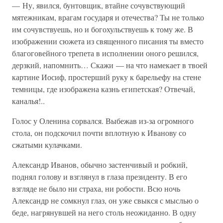
— Ну, явился, бунтовщик, втайне сочувствующий
мятежникам, врагам государя и отечества? Ты не только
им сочувствуешь, но и богохульствуешь к тому же. В
изображении сюжета из священного писания ты вместо
благоговейного трепета в исполнении оного решился,
дерзкий, напомнить… Скажи — на что намекает в твоей
картине Иосиф, простерший руку к барельефу на стене
темницы, где изображена казнь египетская? Отвечай,
каналья!..
Голос у Оленина сорвался. Выбежав из-за огромного
стола, он подскочил почти вплотную к Иванову со
сжатыми кулачками.
Александр Иванов, обычно застенчивый и робкий,
поднял голову и взглянул в глаза президенту. В его
взгляде не было ни страха, ни робости. Всю ночь
Александр не сомкнул глаз, он уже свыкся с мыслью о
беде, нагрянувшей на него столь неожиданно. В одну