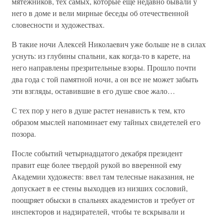
мятежников, тех самых, которые еще недавно бывали у
него в доме и вели мирные беседы об отечественной
словесности и художествах.
В такие ночи Алексей Николаевич уже больше не в силах
уснуть: из глубины спальни, как когда-то в карете, на
него направлены презрительные взоры. Прошло почти
два года с той памятной ночи, а он все не может забыть
эти взгляды, оставившие в его душе свое жало…
С тех пор у него в душе растет ненависть к тем, кто
образом мыслей напоминает ему тайных свидетелей его
позора.
После событий четырнадцатого декабря президент
правит еще более твердой рукой во вверенной ему
Академии художеств: ввел там телесные наказания, не
допускает в ее стены выходцев из низших сословий,
поощряет обыски в спальнях академистов и требует от
инспекторов и надзирателей, чтобы те вскрывали и