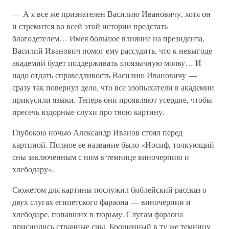
— А я все же признателен Василию Ивановичу, хотя он
и стремится во всей этой истории предстать
благодетелем… Имея большое влияние на президента,
Василий Иванович помог ему рассудить, что к невыгоде
академий будет поддерживать злоязычную молву… И
надо отдать справедливость Василию Ивановичу —
сразу так повернул дело, что все злопыхатели в академии
прикусили языки. Теперь они проявляют усердие, чтобы
пресечь вздорные слухи про твою картину.
Глубокою ночью Александр Иванов стоял перед
картиной. Полное ее название было «Иосиф, толкующий
сны заключенным с ним в темнице виночерпию и
хлебодару».
Сюжетом для картины послужил библейский рассказ о
двух слугах египетского фараона — виночерпии и
хлебодаре, попавших в тюрьму. Слугам фараона
приснились странные сны. Брошенный в ту же темницу