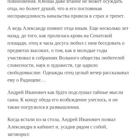
повиновения. Юноша даже втайне не может осуждать
отца, но болеет душой, что и его постоянная
несправедливость начальства привела в страх и трепет.
А ведь Александр помнит отца иным. Еще несколько лет
назад, до того, как пролилась кровь на Сенатской
площади, отец в часы досуга любил с ним беседовать о
предметах высоких, о том, как в молодые годы
участвовал в собраниях Вольного общества любителей
словесности, наук и художеств, где царило
свободомыслие. Однажды отец целый вечер рассказывал
ему о Радищеве…
Андрей Иванович как будто подслушал тайные мысли
сына. К концу обеда его возбуждение улеглось, и он
также погрузился в размышления.
Когда встали из-за стола, Андрей Иванович позвал
Александра в кабинет и, усадив рядом с собой,
заговорил: