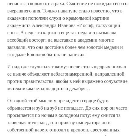
ненастья, сколько от страха. Смятение не покидало его со
вчерашнего дня. Только накануне стало известно, что в
академии поползли слухи о крамольной картине
академиста Александра Иванова «Иосиф, толкующий
сны». А ведь эта картина еще так недавно вызывала
всеобщий восторг; на выставке в академии многие
заявляли, что она достойна более чем золотой медали и
что даже Брюллов бы так не написал.
И надо же случиться такому: после столь щедрых похвал
ее нынче объявляют неблагонамеренной, направленной
против правительства, якобы в ней выражено сочувствие
мятежникам четырнадцатого декабря…
От одной этой мысли у президента сердце будто
обрывается и зуб на зуб не попадает. До сих пор он часто
просыпается по ночам в холодном поту: ему снится та
зловещая ночь, когда по приказу императора он в
собственной карете отвозил в крепость арестованных