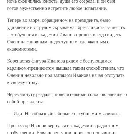
ночь окончилась юность, душа его созрела, и он был
готов мужественно встретить любое испытание.
Теперь во взоре, обращенном на президента, было
удивление и с трудом скрываемая брезгливость: за десять
лет обучения в академии Иванов привык всегда видеть
Оленина сановным, недоступным, сдержанным с
академистами.
Коренастая фигура Иванова рядом с беснующимся
карликом-президентом дышала таким спокойствием, что
Оленин невольно под взглядом Иванова начал отступать
к своему столу.
Через минуту раздался повелительный голос овладевшего
собой президента:
— Иди! Не соблазняйся больше пагубными мыслями…
Профессор Иванов вернулся из академии в радостном
возбуждении. Едва переступив порог, он порывисто