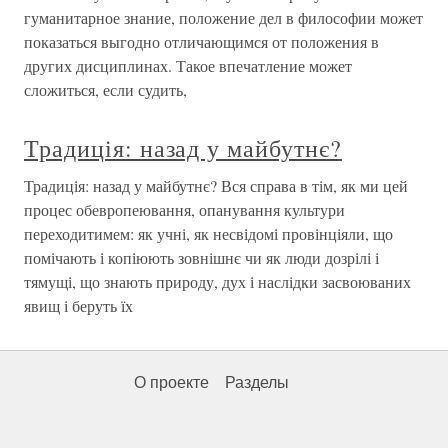
гуманитарное знание, положение дел в философии может
показаться выгодно отличающимся от положения в
других дисциплинах. Такое впечатление может
сложиться, если судить,
Традиція: назад у майбутнє?
Традиція: назад у майбутнє? Вся справа в тім, як ми цей
процес обевропеювання, опанування культури
переходитимем: як учні, як несвідомі провінціяли, що
помічають і копіюють зовнішнє чи як люди дозрілі і
тямущі, що знають природу, дух і наслідки засвоюваних
явищ і беруть їх
О проекте
Разделы