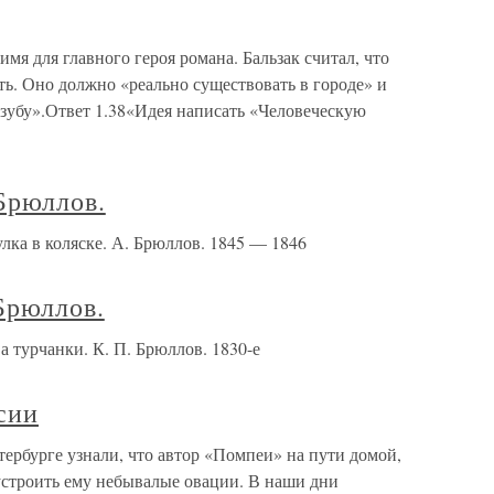
имя для главного героя романа. Бальзак считал, что
ть. Оно должно «реально существовать в городе» и
 зубу».Ответ 1.38«Идея написать «Человеческую
 Брюллов.
улка в коляске. А. Брюллов. 1845 — 1846
 Брюллов.
а турчанки. К. П. Брюллов. 1830-е
сии
тербурге узнали, что автор «Помпеи» на пути домой,
устроить ему небывалые овации. В наши дни