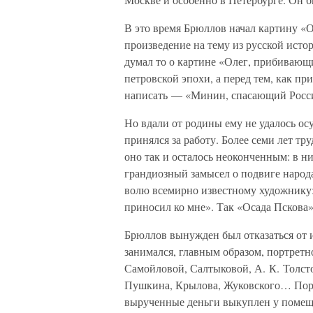
В это время Брюллов начал картину «
произведение на тему из русской исто
думал то о картине «Олег, прибивающи
петровской эпохи, а перед тем, как п
написать — «Минин, спасающий Росс
Но вдали от родины ему не удалось о
принялся за работу. Более семи лет т
оно так и осталось неоконченным: в н
грандиозный замысел о подвиге народ
волю всемирно известному художнику: 
приносил ко мне». Так «Осада Пскова»
Брюллов вынужден был отказаться от
занимался, главным образом, портрет
Самойловой, Салтыковой, А. К. Толст
Пушкина, Крылова, Жуковского… Порт
вырученные деньги выкуплен у помещи