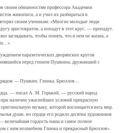
ов своим обязанностям профессора Академии
истов живописи, а и учил их разбираться в
вторял своим ученикам: «Многие молодые люди
кругу аристократов, а попадут в этот круг, — пропадут.
но заглядывать, чтобы понять, что в нем не жизнь, а
сти…»
осуждением паразитических дворянских кругов
лонявшийся перед гением Пушкина, друживший с
ят рядом — Пушкин, Глинка, Брюллов…
ердца, — писал А. М. Горький, — русский народ
в при наличии ужаснейших условий прекрасную
 оригинальную музыку, которой восхищается весь мир.
рылья души, но сердце его родило десятки художников
 — величайшая гордость наша и самое полное
дом с ним волшебник Глинка и прекрасный Брюллов».