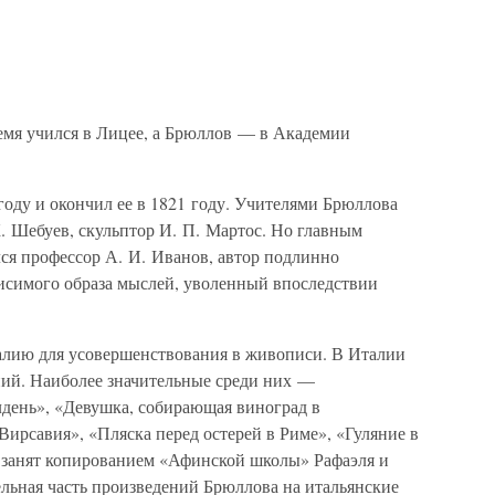
ремя учился в Лицее, а Брюллов — в Академии
оду и окончил ее в 1821 году. Учителями Брюллова
К. Шебуев, скульптор И. П. Мартос. Но главным
ся профессор А. И. Иванов, автор подлинно
висимого образа мыслей, уволенный впоследствии
алию для усовершенствования в живописи. В Италии
ий. Наиболее значительные среди них —
лдень», «Девушка, собирающая виноград в
Вирсавия», «Пляска перед остерей в Риме», «Гуляние в
 занят копированием «Афинской школы» Рафаэля и
ельная часть произведений Брюллова на итальянские