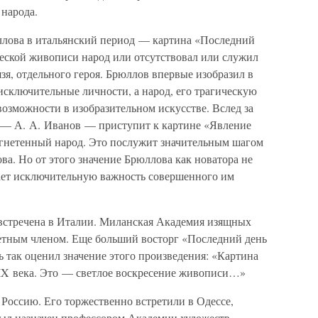
 народа.
лова в итальянский период — картина «Последний
еской живописи народ или отсутствовал или служил
зя, отдельного героя. Брюллов впервые изобразил в
 исключительные личности, а народ, его трагическую
возможности в изобразительном искусстве. Вслед за
— А. А. Иванов — приступит к картине «Явление
 угнетенный народ. Это послужит значительным шагом
ва. Но от этого значение Брюллова как новатора не
вает исключительную важность совершенного им
встречена в Италии. Миланская Академия изящных
етным членом. Еще больший восторг «Последний день
ь так оценил значение этого произведения: «Картина
IX века. Это — светлое воскресение живописи…»
 Россию. Его торжественно встретили в Одессе,
был назначен профессором Академии художеств.