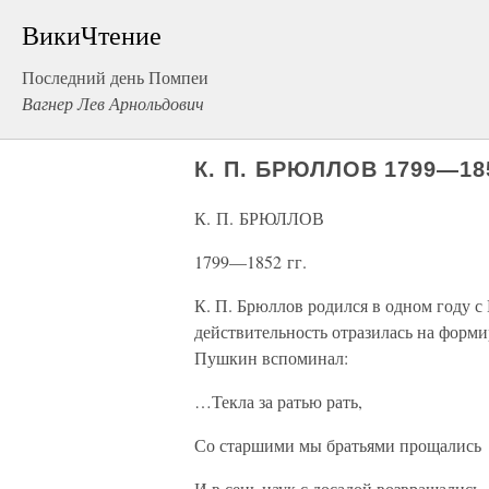
ВикиЧтение
Последний день Помпеи
Вагнер Лев Арнольдович
К. П. БРЮЛЛОВ 1799—185
К. П. БРЮЛЛОВ
1799—1852 гг.
К. П. Брюллов родился в одном году с
действительность отразилась на форм
Пушкин вспоминал:
…Текла за ратью рать,
Со старшими мы братьями прощались
И в сень наук с досадой возвращались,