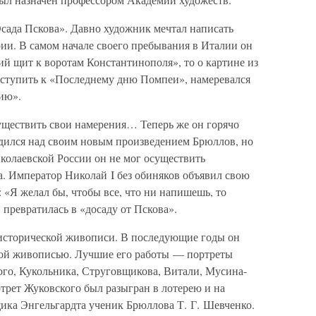
Осада Пскова». Давно художник мечтал написать
рии. В самом начале своего пребывания в Италии он
й щит к воротам Константинополя», то о картине из
риступить к «Последнему дню Помпеи», намеревался
ию».
существить свои намерения… Теперь же он горячо
рудился над своим новым произведением Брюллов, но
иколаевской России он не мог осуществить
а. Император Николай I без обиняков объявил свою
«Я желал бы, чтобы все, что ни напишешь, то
 превратилась в «досаду от Пскова».
 исторической живописи. В последующие годы он
ной живописью. Лучшие его работы — портреты
ого, Кукольника, Струговщикова, Витали, Мусина-
рет Жуковского был разыгран в лотерею и на
ка Энгельгардта ученик Брюллова Т. Г. Шевченко.