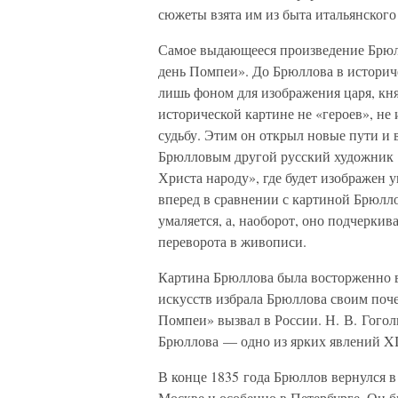
сюжеты взята им из быта итальянского
Самое выдающееся произведение Брюл
день Помпеи». До Брюллова в историч
лишь фоном для изображения царя, кня
исторической картине не «героев», не
судьбу. Этим он открыл новые пути и 
Брюлловым другой русский художник 
Христа народу», где будет изображен
вперед в сравнении с картиной Брюлло
умаляется, а, наоборот, оно подчерки
переворота в живописи.
Картина Брюллова была восторженно 
искусств избрала Брюллова своим поч
Помпеи» вызвал в России. Н. В. Гогол
Брюллова — одно из ярких явлений X
В конце 1835 года Брюллов вернулся в
Москве и особенно в Петербурге. Он 